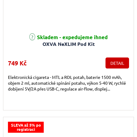
Průměrné hodnocení produktu je 4,6 z 5 hvězdiček.
Skladem - expedujeme ihned
OXVA NeXLIM Pod Kit
749 Kč
DETAIL
Elektronická cigareta - MTL a RDL potah, baterie 1500 mAh,
objem 2 ml, automatické spínání potahu, výkon 5-40 W, rychlé
dobíjení 5V/2A přes USB-C, regulace air-flow, displej...
SLEVA až 5% po
registraci