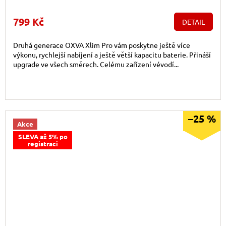
799 Kč
DETAIL
Druhá generace OXVA Xlim Pro vám poskytne ještě více
výkonu, rychlejší nabíjení a ještě větší kapacitu baterie. Přináší
upgrade ve všech směrech. Celému zařízení vévodí...
–25 %
Akce
SLEVA až 5% po
registraci