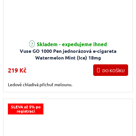
Průměrné hodnocení produktu je 4,0 z 5 hvězdiček.
Skladem - expedujeme ihned
Vuse GO 1000 Pen jednorázová e-cigareta
Watermelon Mint (Ice) 18mg
219 Kč
DO KOŠÍKU
Ledově chladivá příchuť melounu.
SLEVA až 5% po
registraci