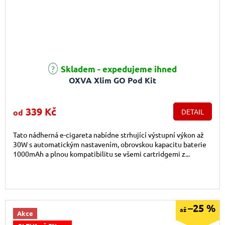
Průměrné hodnocení produktu je 4,9 z 5 hvězdiček.
Skladem - expedujeme ihned
OXVA Xlim GO Pod Kit
339 Kč
od
DETAIL
Tato nádherná e-cigareta nabídne strhující výstupní výkon až
30W s automatickým nastavením, obrovskou kapacitu baterie
1000mAh a plnou kompatibilitu se všemi cartridgemi z...
–25 %
až
Akce