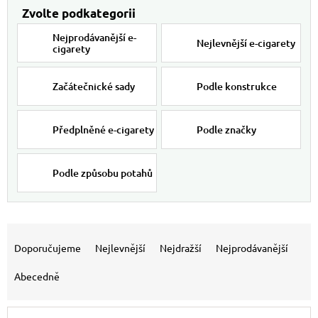
Nejprodávanější e-
Nejlevnější e-cigarety
cigarety
Začátečnické sady
Podle konstrukce
Předplněné e-cigarety
Podle značky
Podle způsobu potahů
Výpis produktů
Řazení produktů
Doporučujeme
Nejlevnější
Nejdražší
Nejprodávanější
Abecedně