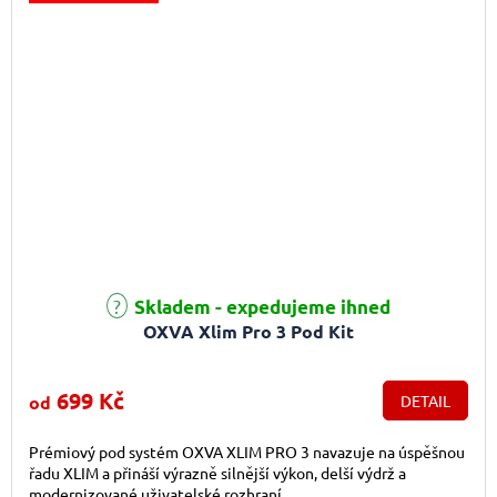
Průměrné hodnocení produktu je 5,0 z 5 hvězdiček.
Skladem - expedujeme ihned
OXVA Xlim Pro 3 Pod Kit
699 Kč
od
DETAIL
Prémiový pod systém OXVA XLIM PRO 3 navazuje na úspěšnou
řadu XLIM a přináší výrazně silnější výkon, delší výdrž a
modernizované uživatelské rozhraní.