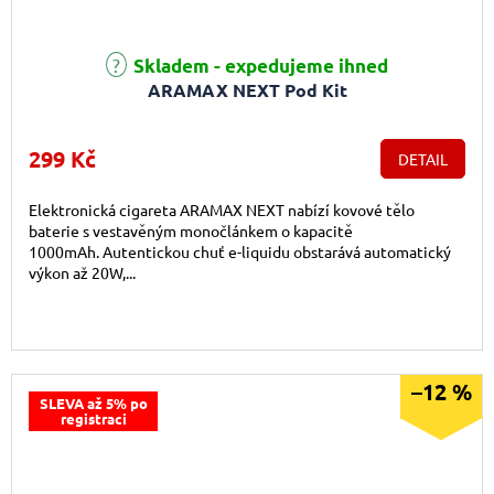
Průměrné hodnocení produktu je 5,0 z 5 hvězdiček.
Skladem - expedujeme ihned
ARAMAX NEXT Pod Kit
299 Kč
DETAIL
Elektronická cigareta ARAMAX NEXT nabízí kovové tělo
baterie s vestavěným monočlánkem o kapacitě
1000mAh. Autentickou chuť e-liquidu obstarává automatický
výkon až 20W,...
–12 %
SLEVA až 5% po
registraci