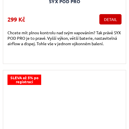
SYX POD PRO
299 Kč
DETAIL
Chcete mít plnou kontrolu nad svým vapováním? Tak právě SYX
POD PRO je to pravé. Vyšší výkon, větší baterie, nastavitelná
airflow a dispej. Tohle vše v jednom výkonném balení.
SLEVA až 5% po
registraci