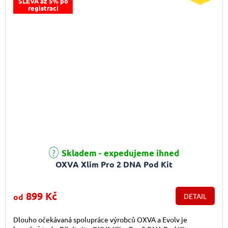
SLEVA až 5% po
registraci
Průměrné hodnocení produktu je 4,6 z 5 hvězdiček.
Skladem - expedujeme ihned
OXVA Xlim Pro 2 DNA Pod Kit
899 Kč
od
DETAIL
Dlouho očekávaná spolupráce výrobců OXVA a Evolv je