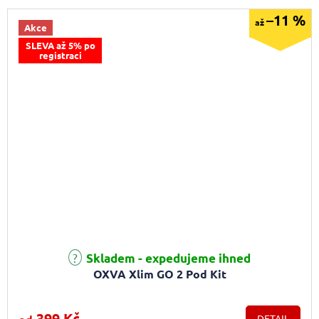
–11 %
až
Akce
SLEVA až 5% po
registraci
Průměrné hodnocení produktu je 5,0 z 5 hvězdiček.
Skladem - expedujeme ihned
OXVA Xlim GO 2 Pod Kit
399 Kč
DETAIL