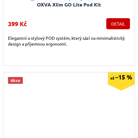
OXVA Xlim GO Lite Pod Kit
399 Kč
DETAIL
Elegantní a stylový POD systém, který sází na minimalistický
design a příjemnou ergonomii.
–15 %
až
Akce