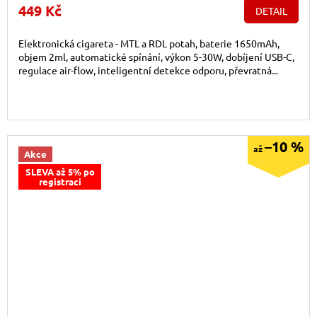
449 Kč
DETAIL
Elektronická cigareta - MTL a RDL potah, baterie 1650mAh,
objem 2ml, automatické spínání, výkon 5-30W, dobíjení USB-C,
regulace air-flow, inteligentní detekce odporu, převratná...
–10 %
až
Akce
SLEVA až 5% po
registraci