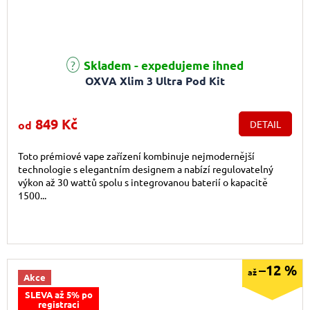
Průměrné hodnocení produktu je 5,0 z 5 hvězdiček.
Skladem - expedujeme ihned
OXVA Xlim 3 Ultra Pod Kit
849 Kč
od
DETAIL
Toto prémiové vape zařízení kombinuje nejmodernější
technologie s elegantním designem a nabízí regulovatelný
výkon až 30 wattů spolu s integrovanou baterií o kapacitě
1500...
–12 %
až
Akce
SLEVA až 5% po
registraci