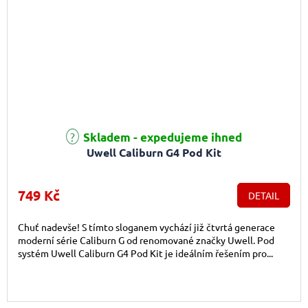
Průměrné hodnocení produktu je 5,0 z 5 hvězdiček.
Skladem - expedujeme ihned
Uwell Caliburn G4 Pod Kit
749 Kč
DETAIL
Chuť nadevše! S tímto sloganem vychází již čtvrtá generace
moderní série Caliburn G od renomované značky Uwell. Pod
systém Uwell Caliburn G4 Pod Kit je ideálním řešením pro...