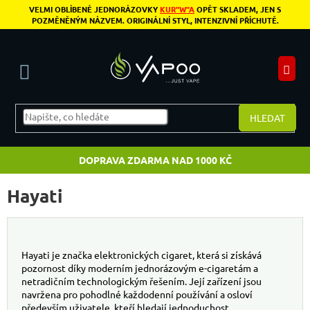
Přejít na obsah
VELMI OBLÍBENÉ JEDNORÁZOVKY
KUR"W"A
OPĚT SKLADEM, JEN S
POZMĚNĚNÝM NÁZVEM. ORIGINÁLNÍ STYL, INTENZIVNÍ PŘÍCHUTĚ.
N
HLEDAT
DOPRAVA ZDARMA NAD 1000 KČ
Hayati
Hayati je značka elektronických cigaret, která si získává
pozornost díky moderním jednorázovým e-cigaretám a
netradičním technologickým řešením. Její zařízení jsou
navržena pro pohodlné každodenní používání a osloví
především uživatele, kteří hledají jednoduchost,