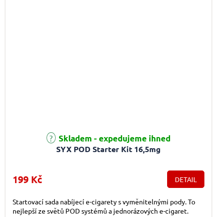
Průměrné hodnocení produktu je 5,0 z 5 hvězdiček.
Skladem - expedujeme ihned
SYX POD Starter Kit 16,5mg
199 Kč
DETAIL
Startovací sada nabíjecí e-cigarety s vyměnitelnými pody. To
nejlepší ze světů POD systémů a jednorázových e-cigaret.