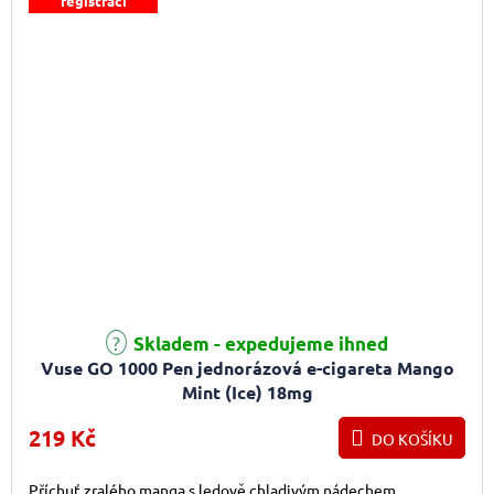
registraci
Skladem - expedujeme ihned
Vuse GO 1000 Pen jednorázová e-cigareta Mango
Mint (Ice) 18mg
219 Kč
DO KOŠÍKU
Příchuť zralého manga s ledově chladivým nádechem.