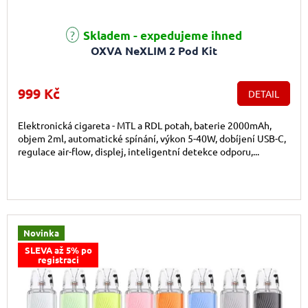
Skladem - expedujeme ihned
OXVA NeXLIM 2 Pod Kit
999 Kč
DETAIL
Elektronická cigareta - MTL a RDL potah, baterie 2000mAh,
objem 2ml, automatické spínání, výkon 5-40W, dobíjení USB-C,
regulace air-flow, displej, inteligentní detekce odporu,...
Novinka
SLEVA až 5% po
registraci