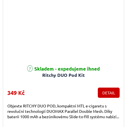
Průměrné hodnocení produktu je 5,0 z 5 hvězdiček.
Skladem - expedujeme ihned
Ritchy DUO Pod Kit
349 Kč
DETAIL
Objevte RITCHY DUO POD, kompaktní MTL e-cigaretu s
revoluční technologií DUOMAX Parallel Double Mesh. Díky
baterii 1000 mAh a bezúnikovému Slide-to-fill systému nabízí...