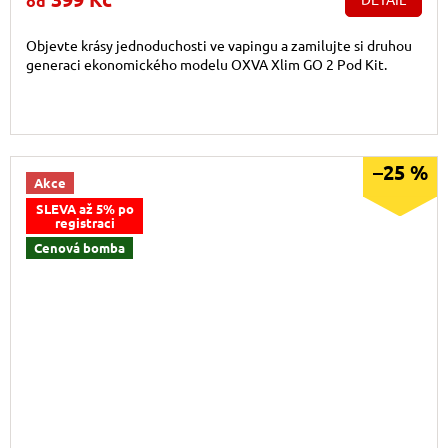
od
Objevte krásy jednoduchosti ve vapingu a zamilujte si druhou
generaci ekonomického modelu OXVA Xlim GO 2 Pod Kit.
–25 %
Akce
SLEVA až 5% po
registraci
Cenová bomba