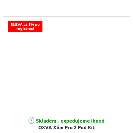
SLEVA až 5% po
registraci
Průměrné hodnocení produktu je 5,0 z 5 hvězdiček.
Skladem - expedujeme ihned
OXVA Xlim Pro 2 Pod Kit