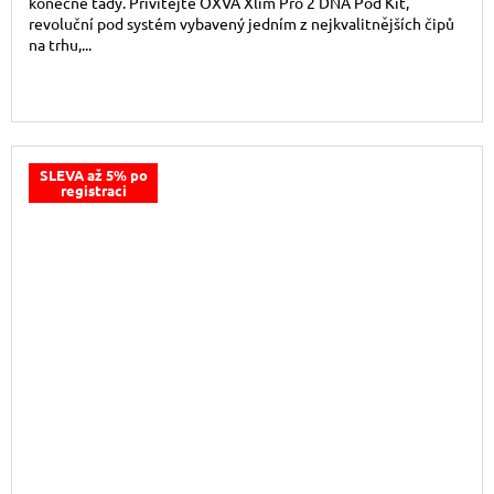
konečně tady. Přivítejte OXVA Xlim Pro 2 DNA Pod Kit,
revoluční pod systém vybavený jedním z nejkvalitnějších čipů
na trhu,...
SLEVA až 5% po
registraci