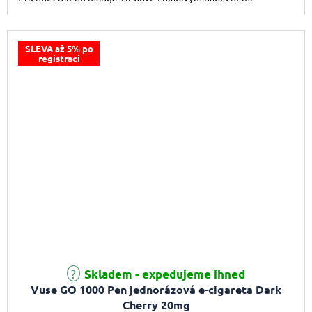
SLEVA až 5% po
registraci
Průměrné hodnocení produktu je 3,0 z 5 hvězdiček.
Skladem - expedujeme ihned
Vuse GO 1000 Pen jednorázová e-cigareta Dark
Cherry 20mg