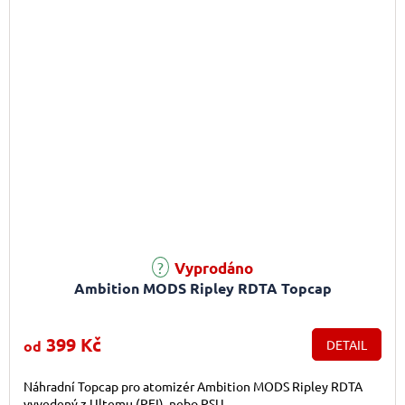
Vyprodáno
Ambition MODS Ripley RDTA Topcap
399 Kč
od
DETAIL
Náhradní Topcap pro atomizér Ambition MODS Ripley RDTA
vyvedený z Ultemu (PEI), nebo PSU.