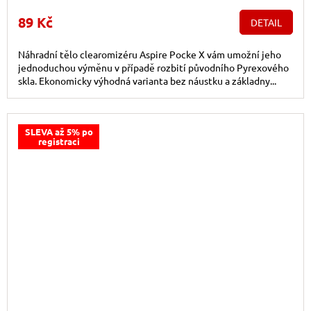
89 Kč
DETAIL
Náhradní tělo clearomizéru Aspire Pocke X vám umožní jeho
jednoduchou výměnu v případě rozbití původního Pyrexového
skla. Ekonomicky výhodná varianta bez náustku a základny...
SLEVA až 5% po
registraci