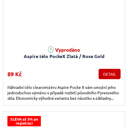
Vyprodáno
Aspire tělo PockeX Zlatá / Rose Gold
89 Kč
DETAIL
Náhradní tělo clearomizéru Aspire Pocke X vám umožní jeho
jednoduchou výměnu v případě rozbití původního Pyrexového
skla. Ekonomicky výhodná varianta bez náustku a základny...
SLEVA až 5% po
registraci