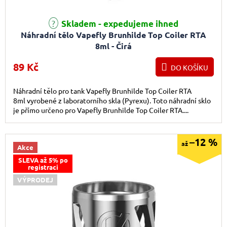
Skladem - expedujeme ihned
Náhradní tělo Vapefly Brunhilde Top Coiler RTA
8ml - Čirá
89 Kč
DO KOŠÍKU
Náhradní tělo pro tank Vapefly Brunhilde Top Coiler RTA
8ml vyrobené z laboratorního skla (Pyrexu). Toto náhradní sklo
je přímo určeno pro Vapefly Brunhilde Top Coiler RTA....
–12 %
až
Akce
SLEVA až 5% po
registraci
VÝPRODEJ