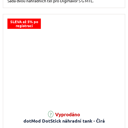
Sada dvou náhradních těl pro Digiflavor S G MTL.
SLEVA až 5% po
registraci
Vyprodáno
dotMod DotStick náhradní tank - Čirá