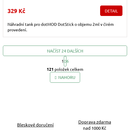
329 Kč
DETAIL
Náhradní tank pro dotMOD DotStick o objemu 2ml v čirém
provedení.
NAČÍST 24 DALŠÍCH
1
6
Ovládací prvky výpis
Stránkování
121
položek celkem
NAHORU
Doprava zdarma
Bleskové doručení
nad 1000 Kč