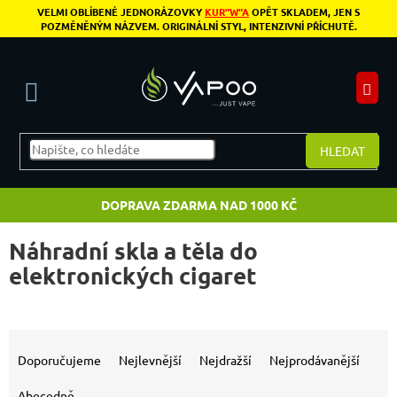
Přejít na obsah
VELMI OBLÍBENÉ JEDNORÁZOVKY
KUR"W"A
OPĚT SKLADEM, JEN S
POZMĚNĚNÝM NÁZVEM. ORIGINÁLNÍ STYL, INTENZIVNÍ PŘÍCHUTĚ.
N
HLEDAT
DOPRAVA ZDARMA NAD 1000 KČ
Náhradní skla a těla do
elektronických cigaret
Výpis produktů
Řazení produktů
Doporučujeme
Nejlevnější
Nejdražší
Nejprodávanější
Abecedně