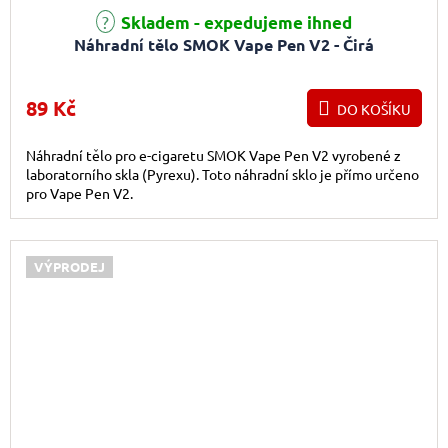
Průměrné hodnocení produktu je 4,5 z 5 hvězdiček.
Skladem - expedujeme ihned
Náhradní tělo SMOK Vape Pen V2 - Čirá
89 Kč
DO KOŠÍKU
Náhradní tělo pro e-cigaretu SMOK Vape Pen V2 vyrobené z
laboratorního skla (Pyrexu). Toto náhradní sklo je přímo určeno
pro Vape Pen V2.
VÝPRODEJ