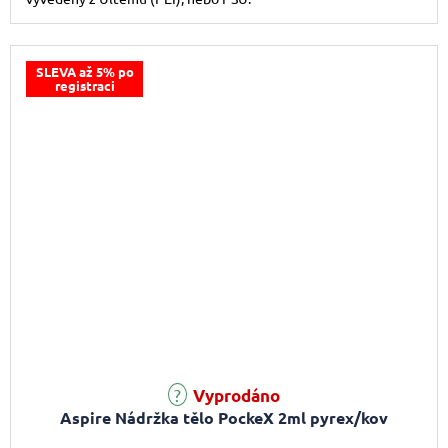
SLEVA až 5% po
registraci
Vyprodáno
Aspire Nádržka tělo PockeX 2ml pyrex/kov