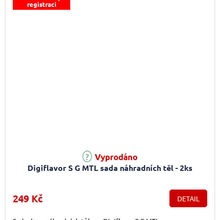
registraci
Vyprodáno
Digiflavor S G MTL sada náhradních těl - 2ks
249 Kč
DETAIL