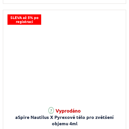
SLEVA až 5% po
registraci
Průměrné hodnocení produktu je 5,0 z 5 hvězdiček.
Vyprodáno
aSpire Nautilus X Pyrexové tělo pro zvětšení
objemu 4ml