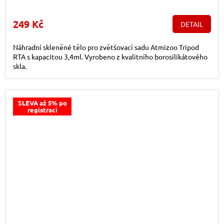
249 Kč
DETAIL
Náhradní skleněné tělo pro zvětšovací sadu Atmizoo Tripod
RTA s kapacitou 3,4ml. Vyrobeno z kvalitního borosilikátového
skla.
SLEVA až 5% po
registraci