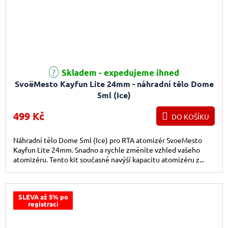
Skladem - expedujeme ihned
SvoëMesto Kayfun Lite 24mm - náhradní tělo Dome
5ml (Ice)
499 Kč
DO KOŠÍKU
Náhradní tělo Dome 5ml (Ice) pro RTA atomizér SvoeMesto
Kayfun Lite 24mm. Snadno a rychle změníte vzhled vašeho
atomizéru. Tento kit současně navýší kapacitu atomizéru z...
SLEVA až 5% po
registraci