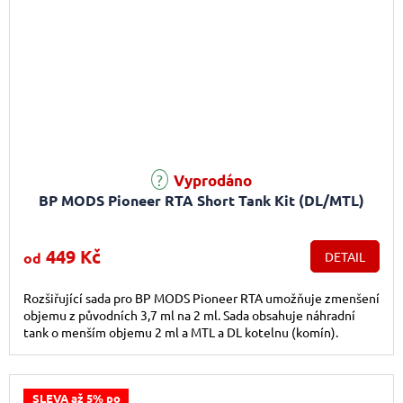
Vyprodáno
BP MODS Pioneer RTA Short Tank Kit (DL/MTL)
449 Kč
od
DETAIL
Rozšiřující sada pro BP MODS Pioneer RTA umožňuje zmenšení
objemu z původních 3,7 ml na 2 ml. Sada obsahuje náhradní
tank o menším objemu 2 ml a MTL a DL kotelnu (komín).
SLEVA až 5% po