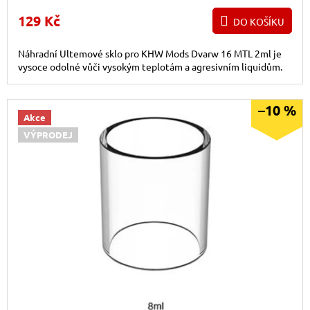
129 Kč
DO KOŠÍKU
Náhradní Ultemové sklo pro KHW Mods Dvarw 16 MTL 2ml je
vysoce odolné vůči vysokým teplotám a agresivním liquidům.
–10 %
Akce
VÝPRODEJ