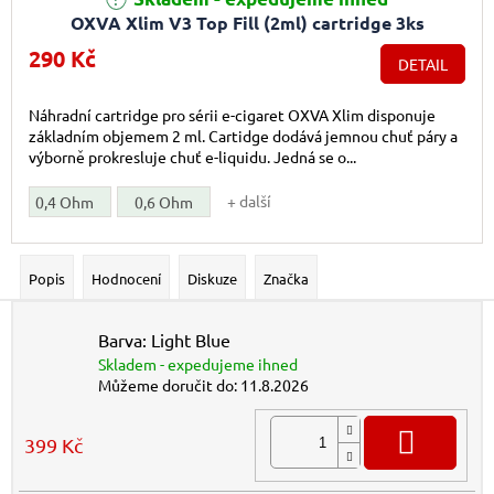
OXVA Xlim V3 Top Fill (2ml) cartridge 3ks
290 Kč
DETAIL
Náhradní cartridge pro sérii e-cigaret OXVA Xlim disponuje
základním objemem 2 ml. Cartidge dodává jemnou chuť páry a
výborně prokresluje chuť e-liquidu. Jedná se o...
+ další
0,4 Ohm
0,6 Ohm
Popis
Hodnocení
Diskuze
Značka
Barva: Light Blue
Skladem - expedujeme ihned
Můžeme doručit do:
11.8.2026
DO K
399 Kč