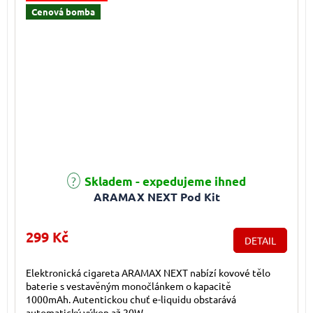
Cenová bomba
Průměrné hodnocení produktu je 5,0 z 5 hvězdiček.
Skladem - expedujeme ihned
ARAMAX NEXT Pod Kit
299 Kč
DETAIL
Elektronická cigareta ARAMAX NEXT nabízí kovové tělo
baterie s vestavěným monočlánkem o kapacitě
1000mAh. Autentickou chuť e-liquidu obstarává
automatický výkon až 20W,...