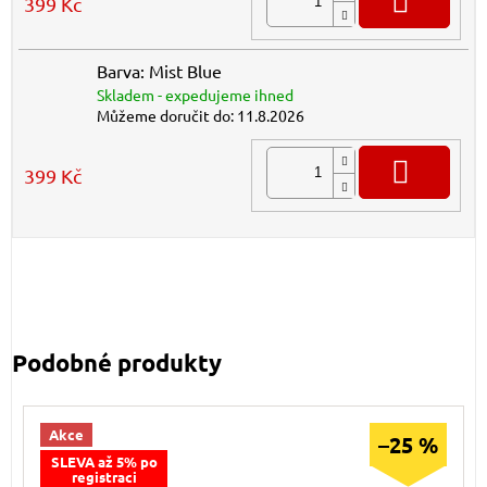
399 Kč
Barva: Mist Blue
Skladem - expedujeme ihned
Můžeme doručit do:
11.8.2026
DO K
399 Kč
Akce
–25 %
SLEVA až 5% po
registraci