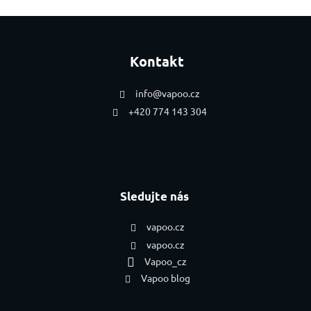
Zápatí
Kontakt
info
@
vapoo.cz
+420 774 143 304
Sledujte nás
vapoo.cz
vapoo.cz
Vapoo_cz
Vapoo blog