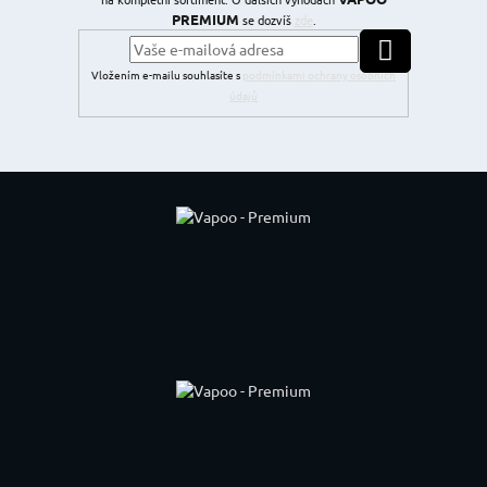
PREMIUM
se dozvíš
zde
.
PŘIHLÁSIT SE
Vložením e-mailu souhlasíte s
podmínkami ochrany osobních
údajů