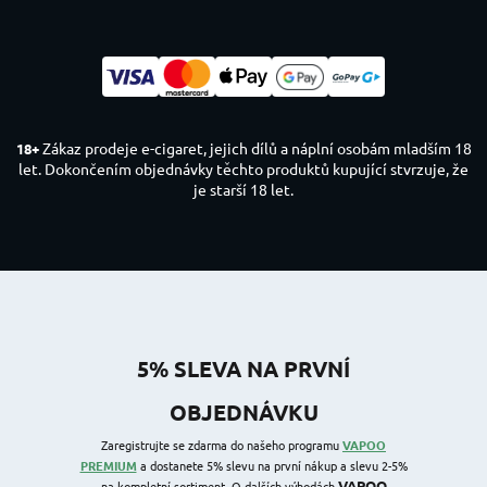
Zákaz prodeje e-cigaret, jejich dílů a náplní osobám mladším 18
18+
let. Dokončením objednávky těchto produktů kupující stvrzuje, že
je starší 18 let.
5% SLEVA NA PRVNÍ
OBJEDNÁVKU
Zaregistrujte se zdarma do našeho programu
VAPOO
PREMIUM
a dostanete 5% slevu na první nákup a slevu 2-5%
VAPOO
na kompletní sortiment. O dalších výhodách