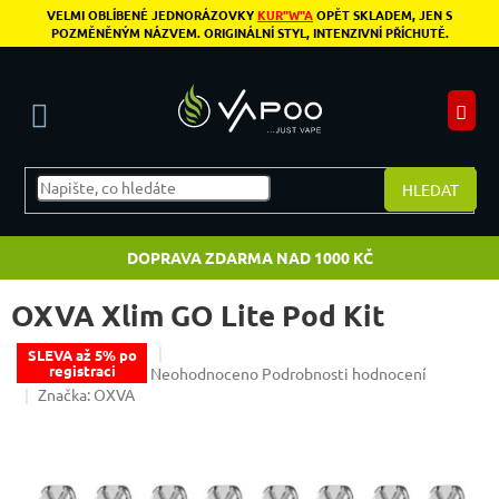
Přejít na obsah
VELMI OBLÍBENÉ JEDNORÁZOVKY
KUR"W"A
OPĚT SKLADEM, JEN S
POZMĚNĚNÝM NÁZVEM. ORIGINÁLNÍ STYL, INTENZIVNÍ PŘÍCHUTĚ.
N
HLEDAT
DOPRAVA ZDARMA NAD 1000 KČ
OXVA Xlim GO Lite Pod Kit
SLEVA až 5% po
registraci
Průměrné hodnocení produktu je 0,0 z 5 hvězdiče
Neohodnoceno
Podrobnosti hodnocení
Značka:
OXVA