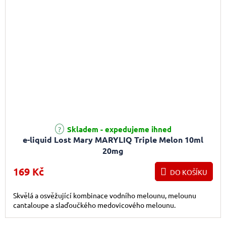
Skladem - expedujeme ihned
e-liquid Lost Mary MARYLIQ Triple Melon 10ml
20mg
169 Kč
DO KOŠÍKU
Skvělá a osvěžující kombinace vodního melounu, melounu
cantaloupe a slaďoučkého medovicového melounu.