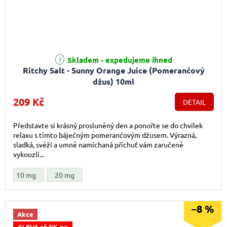
Skladem - expedujeme ihned
Ritchy Salt - Sunny Orange Juice (Pomerančový
džus) 10ml
209 Kč
DETAIL
Představte si krásný prosluněný den a ponořte se do chvilek
relaxu s tímto báječným pomerančovým džusem. Výrazná,
sladká, svěží a umně namíchaná příchuť vám zaručeně
vykouzlí...
10 mg
20 mg
–8 %
Akce
SLEVA až 5% po