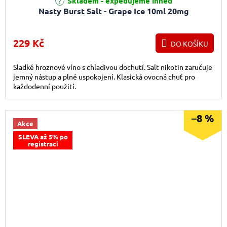
Skladem - expedujeme ihned
Nasty Burst Salt - Grape Ice 10ml 20mg
229 Kč
DO KOŠÍKU
Sladké hroznové víno s chladivou dochutí. Salt nikotin zaručuje
jemný nástup a plné uspokojení. Klasická ovocná chuť pro
každodenní použití.
–8 %
Akce
SLEVA až 5% po
registraci