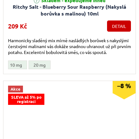
Skladem - expedujeme ihned
Ritchy Salt - Blueberry Sour Raspberry (Nakyslá
borůvka s malinou) 10ml
209 Kč
DETAIL
Harmonicky sladěný mix mírně nasládlých borůvek s nakyslými
čerstvými malinami vás dokáže snadnou uhranout už při prvním
potahu. Excelentní bobulovitá směs, co vás spoutá.
10 mg
20 mg
–8 %
Akce
SLEVA až 5% po
registraci