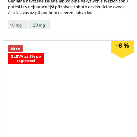
Geniálně navržené zelené jablko plné nakyslých a svěžích tónů
potěší i ty nejnáročnější příznivce tohoto osvěžujícího ovoce.
Získá si vás už při pouhém otevření lahvičky.
10 mg
20 mg
–8 %
Akce
SLEVA až 5% po
registraci