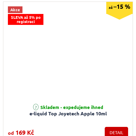
–15 %
až
Akce
SLEVA až 5% po
registraci
Průměrné hodnocení produktu je 5,0 z 5 hvězdiček.
Skladem - expedujeme ihned
e-liquid Top Joyetech Apple 10ml
169 Kč
od
DETAIL