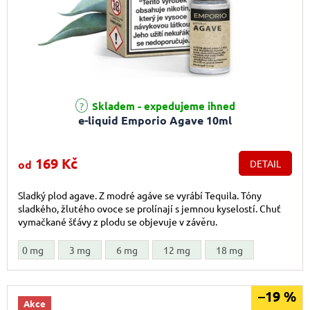
Průměrné hodnocení produktu je 5,0 z 5 hvězdiček.
Skladem - expedujeme ihned
e-liquid Emporio Agave 10ml
169 Kč
od
DETAIL
Sladký plod agave. Z modré agáve se vyrábí Tequila. Tóny
sladkého, žlutého ovoce se prolínají s jemnou kyselostí. Chuť
vymačkané šťávy z plodu se objevuje v závěru.
0 mg
3 mg
6 mg
12 mg
18 mg
–19 %
Akce