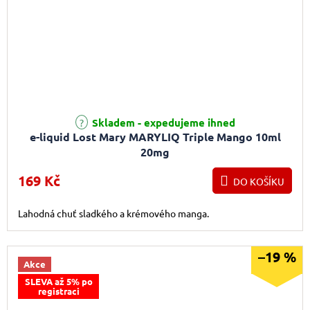
Průměrné hodnocení produktu je 5,0 z 5 hvězdiček.
Skladem - expedujeme ihned
e-liquid Lost Mary MARYLIQ Triple Mango 10ml
20mg
169 Kč
DO KOŠÍKU
Lahodná chuť sladkého a krémového manga.
–19 %
Akce
SLEVA až 5% po
registraci