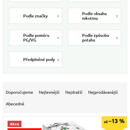
Podle obsahu
Podle značky
nikotinu
Podle poměru
Podle způsobu
PG/VG
potahu
Předplněné pody
Výpis produktů
Řazení produktů
Doporučujeme
Nejlevnější
Nejdražší
Nejprodávanější
Abecedně
–13 %
až
Akce