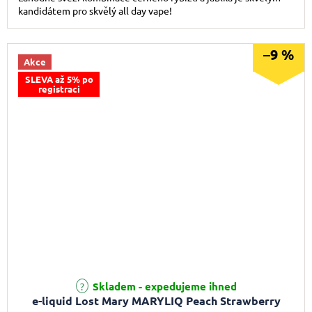
kandidátem pro skvělý all day vape!
–9 %
Akce
SLEVA až 5% po
registraci
Skladem - expedujeme ihned
e-liquid Lost Mary MARYLIQ Peach Strawberry