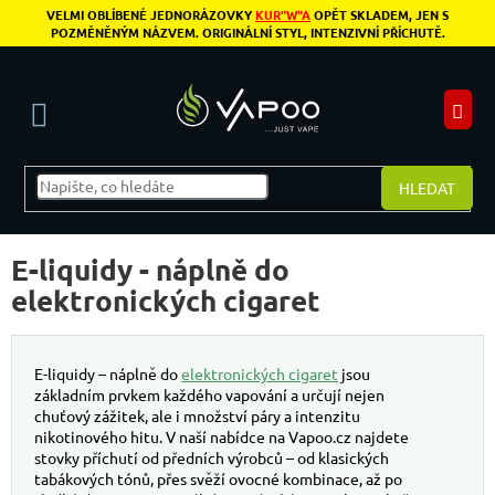
Přejít na obsah
VELMI OBLÍBENÉ JEDNORÁZOVKY
KUR"W"A
OPĚT SKLADEM, JEN S
POZMĚNĚNÝM NÁZVEM. ORIGINÁLNÍ STYL, INTENZIVNÍ PŘÍCHUTĚ.
N
HLEDAT
Postranní panel
E-liquidy - náplně do
elektronických cigaret
E-liquidy – náplně do
elektronických cigaret
jsou
základním prvkem každého vapování a určují nejen
chuťový zážitek, ale i množství páry a intenzitu
nikotinového hitu. V naší nabídce na Vapoo.cz najdete
stovky příchutí od předních výrobců – od klasických
tabákových tónů, přes svěží ovocné kombinace, až po