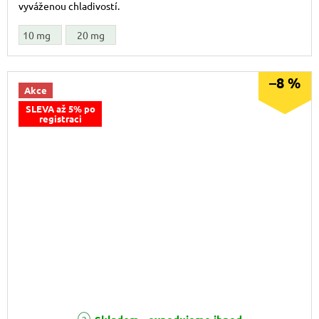
vyváženou chladivostí.
10 mg
20 mg
–8 %
Akce
SLEVA až 5% po
registraci