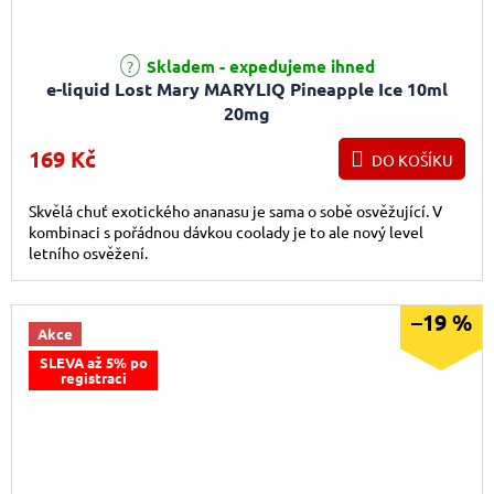
Průměrné hodnocení produktu je 5,0 z 5 hvězdiček.
Skladem - expedujeme ihned
e-liquid Lost Mary MARYLIQ Pineapple Ice 10ml
20mg
169 Kč
DO KOŠÍKU
Skvělá chuť exotického ananasu je sama o sobě osvěžující. V
kombinaci s pořádnou dávkou coolady je to ale nový level
letního osvěžení.
–19 %
Akce
SLEVA až 5% po
registraci