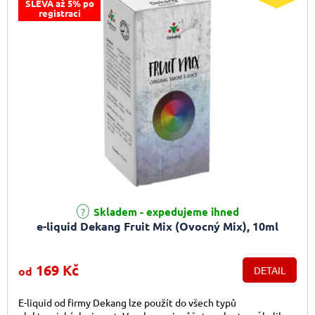
SLEVA až 5% po
registraci
Průměrné hodnocení produktu je 5,0 z 5 hvězdiček.
Skladem - expedujeme ihned
e-liquid Dekang Fruit Mix (Ovocný Mix), 10ml
169 Kč
od
DETAIL
E-liquid od firmy Dekang lze použít do všech typů