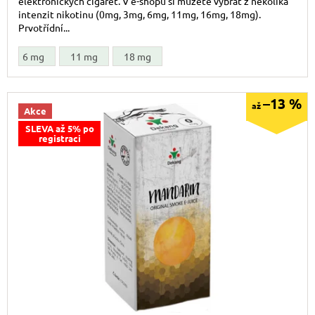
elektronických cigaret. V e-shopu si můžete vybrat z několika
intenzit nikotinu (0mg, 3mg, 6mg, 11mg, 16mg, 18mg).
Prvotřídní...
6 mg
11 mg
18 mg
–13 %
až
Akce
SLEVA až 5% po
registraci