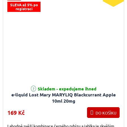
SLEVA až 5% po
registraci
Skladem - expedujeme ihned
e-liquid Lost Mary MARYLIQ Blackcurrant Apple
10ml 20mg
169 Kč
DO KOŠÍKU
Lahodně svěží kombinace černého rybízu a jablka je skvělým