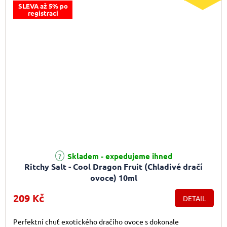
SLEVA až 5% po
registraci
Skladem - expedujeme ihned
Ritchy Salt - Cool Dragon Fruit (Chladivé dračí
ovoce) 10ml
209 Kč
DETAIL
Perfektní chuť exotického dračího ovoce s dokonale