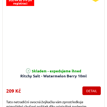
registraci
Skladem - expedujeme ihned
Ritchy Salt - Watermelon Berry 10ml
209 Kč
DETAIL
Tato netradiční ovocná žvýkačka vám zprostředkuje
mimořádný chuťový požitek díky originálně zvoleným