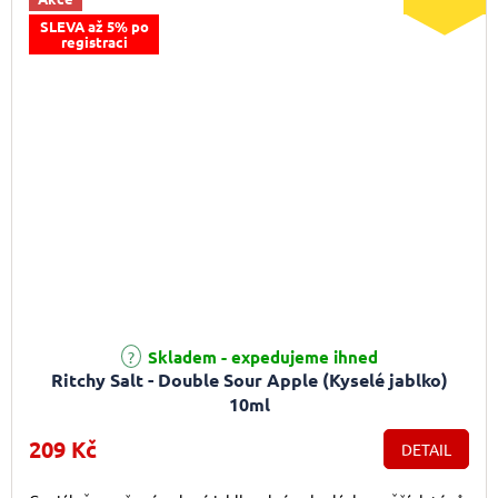
SLEVA až 5% po
registraci
Průměrné hodnocení produktu je 4,0 z 5 hvězdiček.
Skladem - expedujeme ihned
Ritchy Salt - Double Sour Apple (Kyselé jablko)
10ml
209 Kč
DETAIL