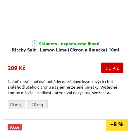
Skladem - expedujeme ihned
Ritchy Salt - Lemon Lime (Citron a limetka) 10ml
209 Kč
DETAIL
Nalaďte své chuťové pohárky na záplavu kyselkavých chutí
zralého žlutého citronu a tajemné zelené limetky. Výsledné
kombo má vše - sladkost, intenzivní nakyslost, svěžest a...
10 mg
20 mg
–8 %
Akce