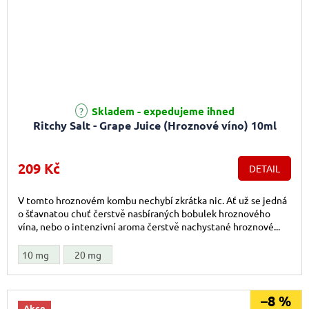
Skladem - expedujeme ihned
Ritchy Salt - Grape Juice (Hroznové víno) 10ml
209 Kč
DETAIL
V tomto hroznovém kombu nechybí zkrátka nic. Ať už se jedná
o šťavnatou chuť čerstvě nasbíraných bobulek hroznového
vína, nebo o intenzivní aroma čerstvě nachystané hroznové...
10 mg
20 mg
–8 %
Akce