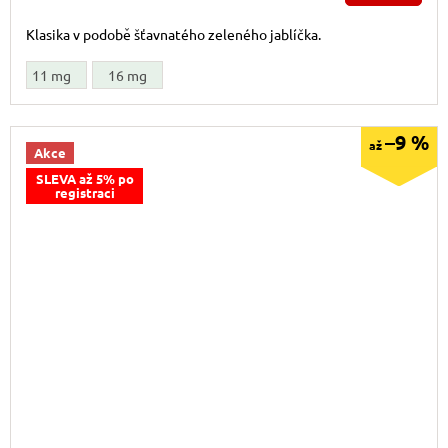
Klasika v podobě šťavnatého zeleného jablíčka.
11 mg
16 mg
–9 %
až
Akce
SLEVA až 5% po
registraci