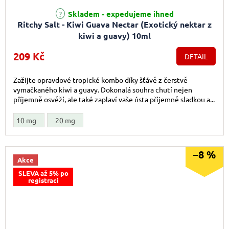
Průměrné hodnocení produktu je 5,0 z 5 hvězdiček.
Skladem - expedujeme ihned
Ritchy Salt - Kiwi Guava Nectar (Exotický nektar z
kiwi a guavy) 10ml
209 Kč
DETAIL
Zažijte opravdové tropické kombo díky šťávě z čerstvě
vymačkaného kiwi a guavy. Dokonalá souhra chutí nejen
příjemně osvěží, ale také zaplaví vaše ústa příjemně sladkou a...
10 mg
20 mg
–8 %
Akce
SLEVA až 5% po
registraci