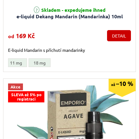
Skladem - expedujeme ihned
e-liquid Dekang Mandarin (Mandarinka) 10ml
169 Kč
od
DETAIL
E-liquid Mandarin s příchutí mandarinky
11 mg
18 mg
–10 %
až
Akce
SLEVA až 5% po
registraci