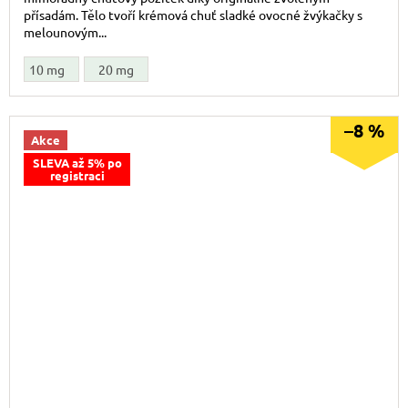
přísadám. Tělo tvoří krémová chuť sladké ovocné žvýkačky s
melounovým...
10 mg
20 mg
–8 %
Akce
SLEVA až 5% po
registraci