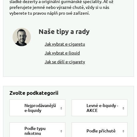
sladké dezerty a originální gurmánské speciality. Ať už
preferujete jemné nebo výrazné chutě, vždy si u nás
vyberete tu pravou náplň pro své zařízení.
Naše tipy a rady
Jak vybrat e-cigaretu
Jak vybrat e-liquid
Jak se dělí e-cigarety
Nejprodávanější
Levné e-liquidy -
e-liquidy
AKCE
Podle typu
Podle příchutě
nikotinu