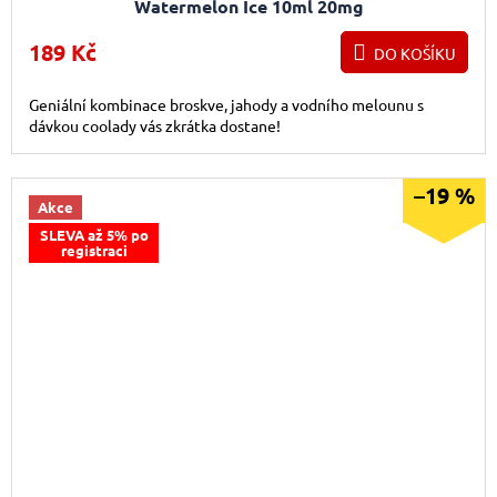
Watermelon Ice 10ml 20mg
189 Kč
DO KOŠÍKU
Geniální kombinace broskve, jahody a vodního melounu s
dávkou coolady vás zkrátka dostane!
–19 %
Akce
SLEVA až 5% po
registraci