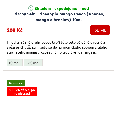
Skladem - expedujeme ihned
Ritchy Salt - Pineapple Mango Peach (Ananas,
mango a broskev) 10ml
209 Kč
DETAIL
Hned tři různé druhy ovoce tvoří tělo této báječné ovocné a
svěží příchutě. Zamilujte se do harmonického spojení zralého
šťavnatého ananasu, osvěžujícího tropického manga a...
10 mg
20 mg
Novinka
SLEVA až 5% po
registraci