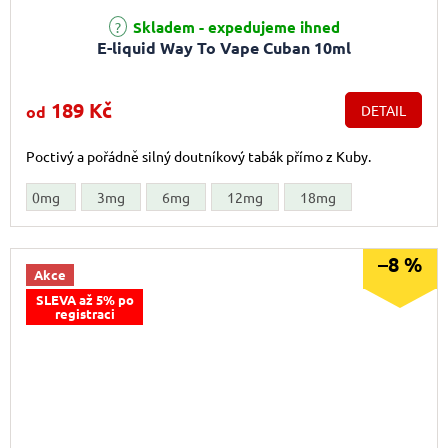
Průměrné hodnocení produktu je 5,0 z 5 hvězdiček.
Skladem - expedujeme ihned
E-liquid Way To Vape Cuban 10ml
189 Kč
od
DETAIL
Poctivý a pořádně silný doutníkový tabák přímo z Kuby.
0mg
3mg
6mg
12mg
18mg
–8 %
Akce
SLEVA až 5% po
registraci