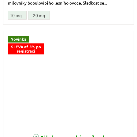
milovníky bobulovitého lesního ovoce. Sladkost se...
10 mg
20 mg
Novinka
SLEVA až 5% po
registraci