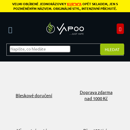
Přejít na obsah
VELMI OBLÍBENÉ JEDNORÁZOVKY
KUR"W"A
OPĚT SKLADEM, JEN S
POZMĚNĚNÝM NÁZVEM. ORIGINÁLNÍ STYL, INTENZIVNÍ PŘÍCHUTĚ.
N
HLEDAT
Doprava zdarma
Bleskové doručení
nad 1000 Kč