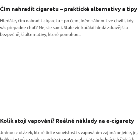
Čím nahradit cigaretu – praktické alternativy a tipy
Hledáte, čím nahradit cigaretu – po čem jiném sáhnout ve chvíli, kdy
vás přepadne chuť? Nejste sami. Stále víc kuřáků hledá zdravější a
bezpečnější alternativy, které pomohou...
Kolik stojí vapování? Reálné náklady na e-cigarety
Jednou z otázek, které lidi v souvislosti s vapováním zajímá nejvíce, je,
kolik vlastně za elektronické cigarety zaplatí. V následujících řádcích