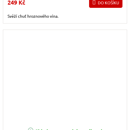
249 Kč
DO KOŠÍKU
Svěží chuť hroznového vína.