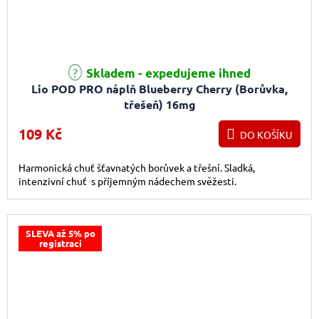
Skladem - expedujeme ihned
Lio POD PRO náplň Blueberry Cherry (Borůvka,
třešeň) 16mg
109 Kč
DO KOŠÍKU
Harmonická chuť šťavnatých borůvek a třešní. Sladká,
intenzivní chuť s příjemným nádechem svěžesti.
SLEVA až 5% po
registraci