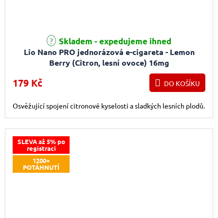
Skladem - expedujeme ihned
Lio Nano PRO jednorázová e-cigareta - Lemon
Berry (Citron, lesní ovoce) 16mg
179 Kč
DO KOŠÍKU
Osvěžující spojení citronové kyselosti a sladkých lesních plodů.
SLEVA až 5% po
registraci
1200+
POTÁHNUTÍ