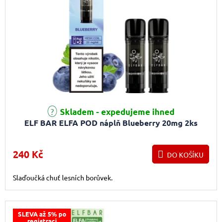
Skladem - expedujeme ihned
ELF BAR ELFA POD náplň Blueberry 20mg 2ks
240 Kč
DO KOŠÍKU
Slaďoučká chuť lesních borůvek.
SLEVA až 5% po
registraci