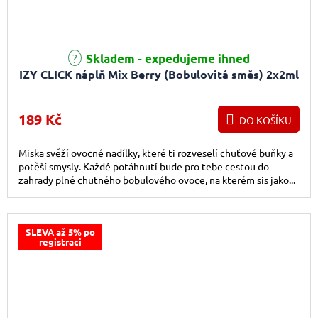
Skladem - expedujeme ihned
IZY CLICK náplň Mix Berry (Bobulovitá směs) 2x2ml
189 Kč
DO KOŠÍKU
Miska svěží ovocné nadílky, které ti rozveselí chuťové buňky a
potěší smysly. Každé potáhnutí bude pro tebe cestou do
zahrady plné chutného bobulového ovoce, na kterém sis jako...
SLEVA až 5% po
registraci