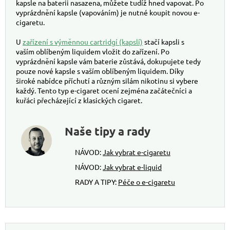
kapsle na baterii nasazena, můžete tudíž hned vapovat. Po
vyprázdnění kapsle (vapováním) je nutné koupit novou e-
cigaretu.
U
zařízení s výměnnou cartridgí (kapslí)
stačí kapsli s
vaším oblíbeným liquidem vložit do zařízení. Po
vyprázdnění kapsle vám baterie zůstává, dokupujete tedy
pouze nové kapsle s vaším oblíbeným liquidem. Díky
široké nabídce příchutí a různým silám nikotinu si vybere
každý. Tento typ e-cigaret ocení zejména začátečníci a
kuřáci přecházející z klasických cigaret.
Naše tipy a rady
NÁVOD:
Jak vybrat e-cigaretu
NÁVOD:
Jak vybrat e-liquid
RADY A TIPY:
Péče o e-cigaretu