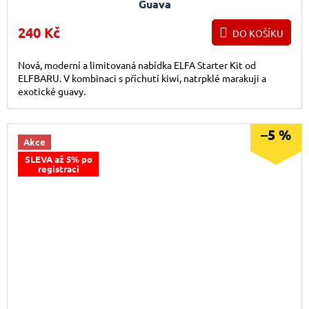
Guava
240 Kč
DO KOŠÍKU
Nová, moderní a limitovaná nabídka ELFA Starter Kit od
ELFBARU. V kombinaci s příchutí kiwi, natrpklé marakuji a
exotické guavy.
–5 %
Akce
SLEVA až 5% po
registraci