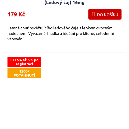
(Ledový čaj) 16mg
179 Kč
DO KOŠÍKU
Jemná chuť osvěžujícího ledového čaje s lehkým ovocným
nádechem. Vyvážená, hladká a ideální pro klidné, celodenní
vapování.
SLEVA až 5% po
registraci
1200+
POTÁHNUTÍ