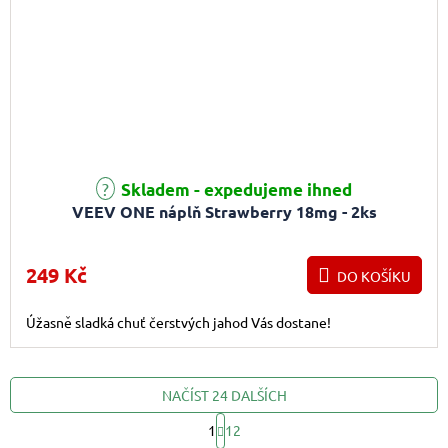
Skladem - expedujeme ihned
VEEV ONE náplň Strawberry 18mg - 2ks
249 Kč
DO KOŠÍKU
Úžasně sladká chuť čerstvých jahod Vás dostane!
NAČÍST 24 DALŠÍCH
1
12