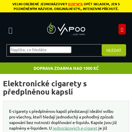
Přejít na obsah
VELMI OBLÍBENÉ JEDNORÁZOVKY
KUR"W"A
OPĚT SKLADEM, JEN S
POZMĚNĚNÝM NÁZVEM. ORIGINÁLNÍ STYL, INTENZIVNÍ PŘÍCHUTĚ.
N
HLEDAT
DOPRAVA ZDARMA NAD 1000 KČ
Elektronické cigarety s
předplněnou kapslí
E-cigarety s předplněnou kapslí představují ideální volbu
pro všechny, kteří hledají jednoduchý a pohodlný způsob
vapování bez nutnosti doplňování e-liquidu. Kapsle jsou již
naplněny e-liquidem. U
jednorázových e-cigaret
je již