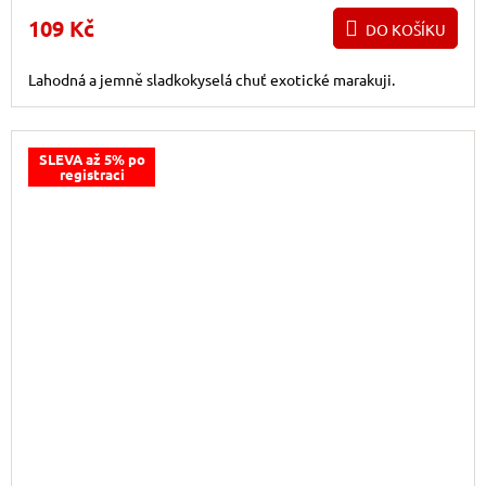
109 Kč
DO KOŠÍKU
Lahodná a jemně sladkokyselá chuť exotické marakuji.
SLEVA až 5% po
registraci