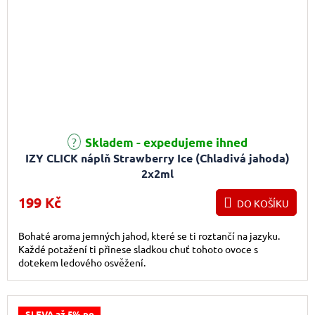
Skladem - expedujeme ihned
IZY CLICK náplň Strawberry Ice (Chladivá jahoda)
2x2ml
199 Kč
DO KOŠÍKU
Bohaté aroma jemných jahod, které se ti roztančí na jazyku.
Každé potažení ti přinese sladkou chuť tohoto ovoce s
dotekem ledového osvěžení.
SLEVA až 5% po