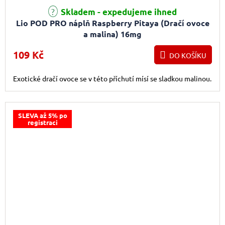
Skladem - expedujeme ihned
Lio POD PRO náplň Raspberry Pitaya (Dračí ovoce
a malina) 16mg
109 Kč
DO KOŠÍKU
Exotické dračí ovoce se v této příchutí mísí se sladkou malinou.
SLEVA až 5% po
registraci