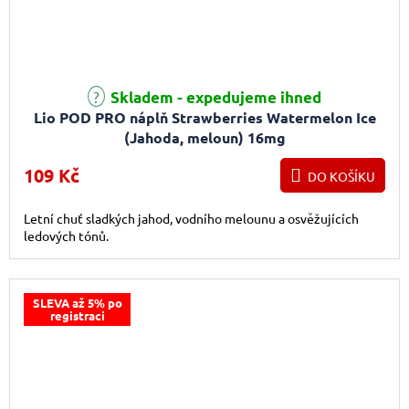
Skladem - expedujeme ihned
Lio POD PRO náplň Strawberries Watermelon Ice
(Jahoda, meloun) 16mg
109 Kč
DO KOŠÍKU
Letní chuť sladkých jahod, vodního melounu a osvěžujících
ledových tónů.
SLEVA až 5% po
registraci