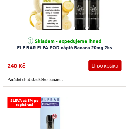
Skladem - expedujeme ihned
ELF BAR ELFA POD náplň Banana 20mg 2ks
240 Kč
DO KOŠÍKU
Parádní chuť sladkého banánu.
SLEVA až 5% po
registraci