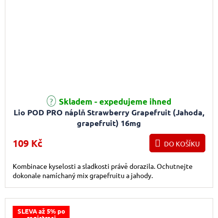
Skladem - expedujeme ihned
Lio POD PRO náplň Strawberry Grapefruit (Jahoda,
grapefruit) 16mg
109 Kč
DO KOŠÍKU
Kombinace kyselosti a sladkosti právě dorazila. Ochutnejte
dokonale namíchaný mix grapefruitu a jahody.
SLEVA až 5% po
registraci