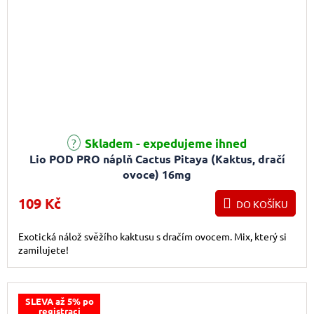
Skladem - expedujeme ihned
Lio POD PRO náplň Cactus Pitaya (Kaktus, dračí
ovoce) 16mg
109 Kč
DO KOŠÍKU
Exotická nálož svěžího kaktusu s dračím ovocem. Mix, který si
zamilujete!
SLEVA až 5% po
registraci