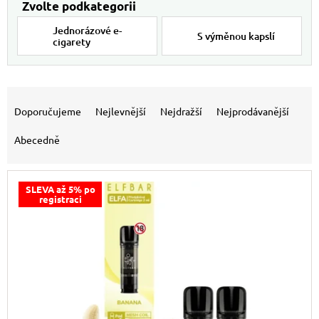
Jednorázové e-
S výměnou kapslí
cigarety
Výpis produktů
Řazení produktů
Doporučujeme
Nejlevnější
Nejdražší
Nejprodávanější
Abecedně
SLEVA až 5% po
registraci