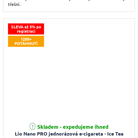
třešní.
SLEVA až 5% po
registraci
1200+
POTÁHNUTÍ
Skladem - expedujeme ihned
Lio Nano PRO jednorázová e-cigareta - Ice Tea