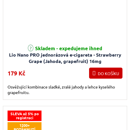
Skladem - expedujeme ihned
Lio Nano PRO jednorázová e-cigareta - Strawberry
Grape (Jahoda, grapefruit) 16mg
179 Kč
DO KOŠÍKU
Osvěžující kombinace sladké, zralé jahody a lehce kyselého
grapefruitu.
SLEVA až 5% po
registraci
1200+
POTÁHNUTÍ