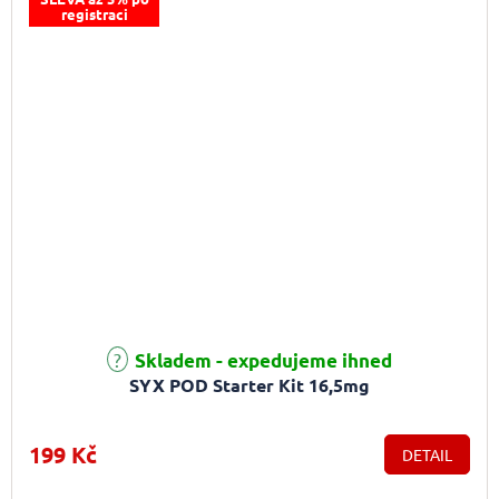
registraci
Průměrné hodnocení produktu je 5,0 z 5 hvězdiček.
Skladem - expedujeme ihned
SYX POD Starter Kit 16,5mg
199 Kč
DETAIL