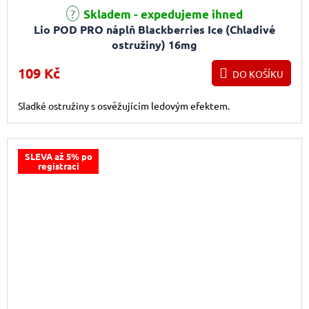
Skladem - expedujeme ihned
Lio POD PRO náplň Blackberries Ice (Chladivé
ostružiny) 16mg
109 Kč
DO KOŠÍKU
Sladké ostružiny s osvěžujícím ledovým efektem.
SLEVA až 5% po
registraci