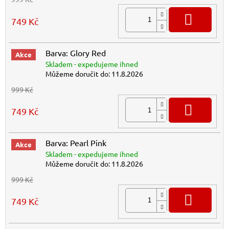
DO K
749 Kč
Barva: Glory Red
Akce
Skladem - expedujeme ihned
Můžeme doručit do:
11.8.2026
999 Kč
DO K
749 Kč
Barva: Pearl Pink
Akce
Skladem - expedujeme ihned
Můžeme doručit do:
11.8.2026
999 Kč
DO K
749 Kč