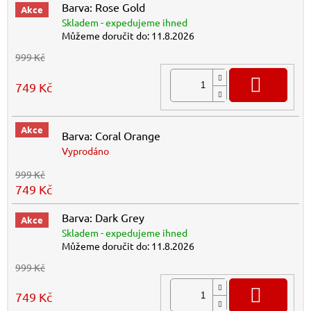
Barva: Rose Gold
Akce
Skladem - expedujeme ihned
Můžeme doručit do:
11.8.2026
999 Kč
DO K
749 Kč
Akce
Barva: Coral Orange
Vyprodáno
999 Kč
749 Kč
Barva: Dark Grey
Akce
Skladem - expedujeme ihned
Můžeme doručit do:
11.8.2026
999 Kč
DO K
749 Kč