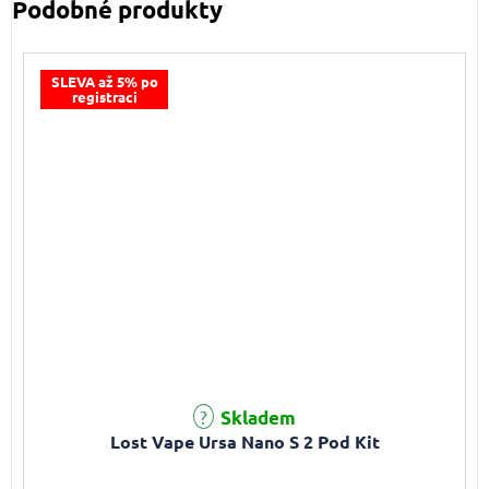
SLEVA až 5% po
registraci
Průměrné hodnocení produktu je 4,9 z 5 hvězdiček.
Skladem
Lost Vape Ursa Nano S 2 Pod Kit