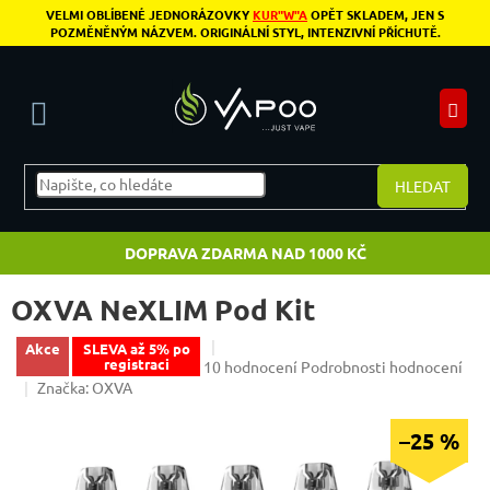
Přejít na obsah
VELMI OBLÍBENÉ JEDNORÁZOVKY
KUR"W"A
OPĚT SKLADEM, JEN S
POZMĚNĚNÝM NÁZVEM. ORIGINÁLNÍ STYL, INTENZIVNÍ PŘÍCHUTĚ.
N
HLEDAT
DOPRAVA ZDARMA NAD 1000 KČ
OXVA NeXLIM Pod Kit
Akce
SLEVA až 5% po
registraci
Průměrné hodnocení produktu je 4,6 z 5 
10 hodnocení
Podrobnosti hodnocení
Značka:
OXVA
–25 %