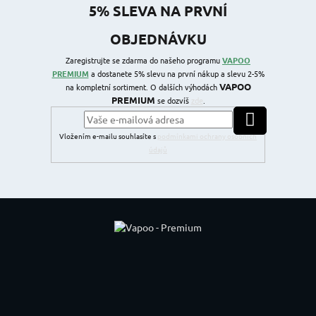
5% SLEVA NA PRVNÍ
OBJEDNÁVKU
Zaregistrujte se zdarma do našeho programu
VAPOO
PREMIUM
a dostanete 5% slevu na první nákup a slevu 2-5%
VAPOO
na kompletní sortiment. O dalších výhodách
PREMIUM
se dozvíš
zde
.
PŘIHLÁSIT SE
Vložením e-mailu souhlasíte s
podmínkami ochrany osobních
údajů