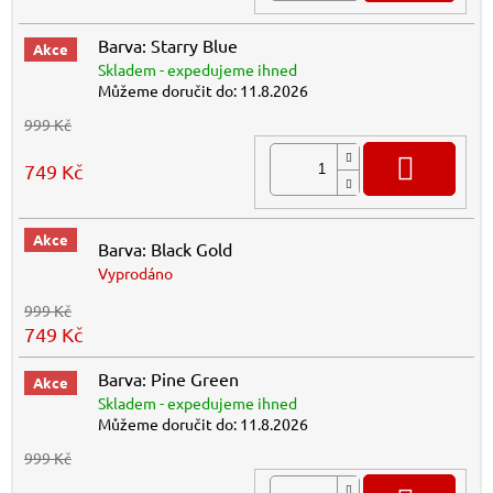
Barva: Starry Blue
Akce
Skladem - expedujeme ihned
Můžeme doručit do:
11.8.2026
999 Kč
DO K
749 Kč
Akce
Barva: Black Gold
Vyprodáno
999 Kč
749 Kč
Barva: Pine Green
Akce
Skladem - expedujeme ihned
Můžeme doručit do:
11.8.2026
999 Kč