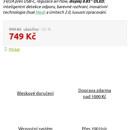
5V/2A přes USB-C, regulace air-flow,
displej 0.85" OLED
,
inteligentní detekce odporu, barevné rozhraní, inovativní
technologie Dual
Mesh
a Unitech 2.0, luxusní zpracování.
999 Kč
–25 %
749 Kč
Měrná cena:
Hlídat
Doprava zdarma
Bleskové doručení
nad 1000 Kč
Věrnostní systém
Přes 100 tisíc