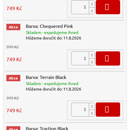
DO K
749 Kč
Barva: Chequered Pink
Akce
Skladem - expedujeme ihned
Můžeme doručit do:
11.8.2026
999 Kč
DO K
749 Kč
Barva: Terrain Black
Akce
Skladem - expedujeme ihned
Můžeme doručit do:
11.8.2026
999 Kč
DO K
749 Kč
Barva: Traction Black
Akce