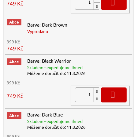
DO K
749 Kč
Akce
Barva: Dark Brown
Vyprodáno
999 Kč
749 Kč
Barva: Black Warrior
Akce
Skladem - expedujeme ihned
Můžeme doručit do:
11.8.2026
999 Kč
DO K
749 Kč
Barva: Dark Blue
Akce
Skladem - expedujeme ihned
Můžeme doručit do:
11.8.2026
999 Kč