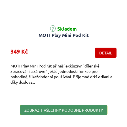
Průměrné hodnocení produktu je 5,0 z 5 hvězdiček.
Skladem
MOTI Play Mini Pod Kit
349 Kč
DETAIL
MOTI Play Mini Pod Kit přináší exkluzivní dílenské
zpracování a zároveň ještě jednodušší funkce pro
pohodlnější každodenní používání. Příjemně drží v dlani a
díky doslova...
ZOBRAZIT VŠECHNY PODOBNÉ PRODUKTY