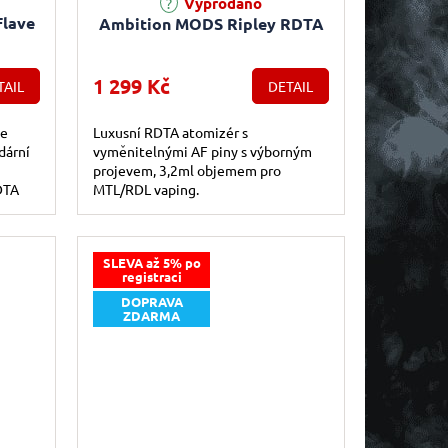
Vyprodáno
Flave
Ambition MODS Ripley RDTA
1 299 Kč
TAIL
DETAIL
je
Luxusní RDTA atomizér s
dární
vyměnitelnými AF piny s výborným
projevem, 3,2ml objemem pro
DTA
MTL/RDL vaping.
jako
SLEVA až 5% po
registraci
DOPRAVA
ZDARMA