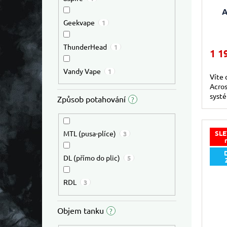
A
Geekvape
1
ThunderHead
1
1 1
Vandy Vape
1
Víte 
Acro
systé
Způsob potahování
?
SLE
MTL (pusa-plíce)
3
DL (přímo do plic)
5
RDL
3
Objem tanku
?