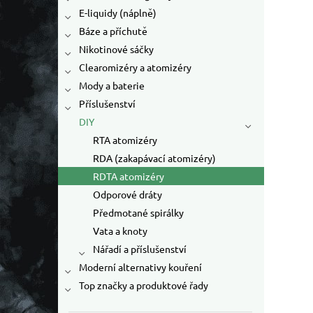
E-liquidy (náplně)
Báze a příchutě
Nikotinové sáčky
Clearomizéry a atomizéry
Mody a baterie
Příslušenství
DIY
RTA atomizéry
RDA (zakapávací atomizéry)
RDTA atomizéry
Odporové dráty
Předmotané spirálky
Vata a knoty
Nářadí a příslušenství
Moderní alternativy kouření
Top značky a produktové řady