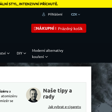
NÍ STYL, INTENZIVNÍ PŘÍCHUTĚ.
Přihlášení
CZK
NÁKUPNÍ KOŠÍK
Prázdný košík
Moderní alternativy
ství
DIY
kouření
Naše tipy a
izéru
a
rady
i atomizéru
omizér se
Jak vybrat e-cigaretu