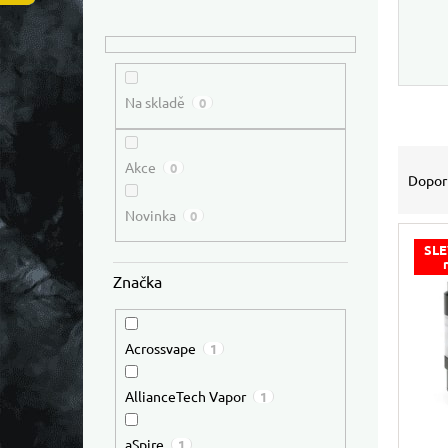
Na skladě
0
Výpis
Řazen
Akce
0
Dopor
Novinka
0
SLE
Značka
Acrossvape
1
AllianceTech Vapor
1
aSpire
1