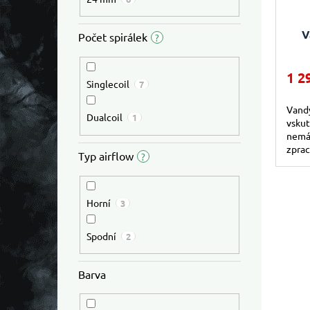
Průmě
V
Počet spirálek
?
1 2
Singlecoil
7
Vand
Dualcoil
1
vskut
nemá 
zprac
Typ airflow
?
nerez
zcela.
Horní
3
Spodní
2
Barva