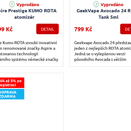
Vyprodáno
Vyprodáno
ire Prestige KUMO RDTA
GeekVape Avocado 24 
atomizér
Tank 5ml
99 Kč
799 Kč
DETAIL
DE
e Kumo RDTA snoubí inovativní
Geekvape Avocado 24 předsta
n renomované značky Aspire a
jeden z nejlepších RDTA atomi
ntovanou technologii
Jedná se o vylepšenou verzi
lárního systému německé značky
původního Avocada s větším
pipes přinášejíc vám ultimátní
objemem až 5 ml e-liquidu.
VA až 5% po
registraci
DOPRAVA
ZDARMA