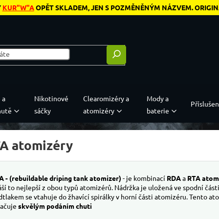
Y
KUR"W"A
OPĚT SKLADEM, JEN S POZMĚNĚNÝM NÁZVEM. ORIGINÁL
 a
Nikotinové
Clearomizéry a
Mody a
Příslušen
hutě
sáčky
atomizéry
baterie
A atomizéry
 - (rebuildable driping tank atomizer)
- je kombinací
RDA
a
RTA atom
áší to nejlepší z obou typů atomizérů. Nádržka je uložená ve spodní část
dtlakem se vtahuje do žhavící spirálky v horní části atomizéru. Tento at
načuje
skvělým podáním chuti