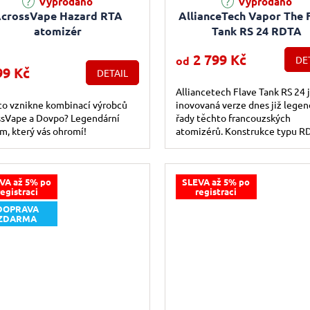
Vyprodáno
Vyprodáno
crossVape Hazard RTA
AllianceTech Vapor The 
atomizér
Tank RS 24 RDTA
2 799 Kč
od
DE
99 Kč
DETAIL
Alliancetech Flave Tank RS 24 
co vznikne kombinací výrobců
inovovaná verze dnes již legen
ssVape a Dovpo? Legendární
řady těchto francouzských
m, který vás ohromí!
atomizérů. Konstrukce typu R
přináší špičkové podání chutě 
kapací...
VA až 5% po
SLEVA až 5% po
registraci
registraci
DOPRAVA
ZDARMA