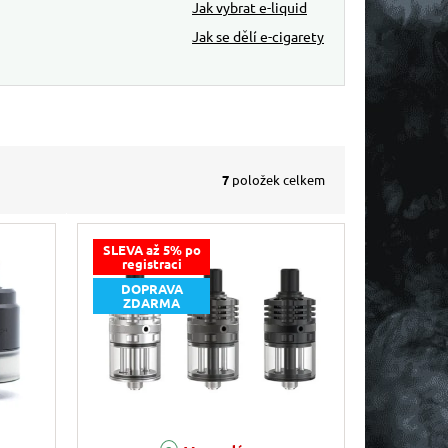
Jak vybrat e-liquid
Jak se dělí e-cigarety
7
položek celkem
SLEVA až 5% po
registraci
DOPRAVA
ZDARMA
Průměrné hodnocení produktu je 5,0 z 5 hvězdiček.