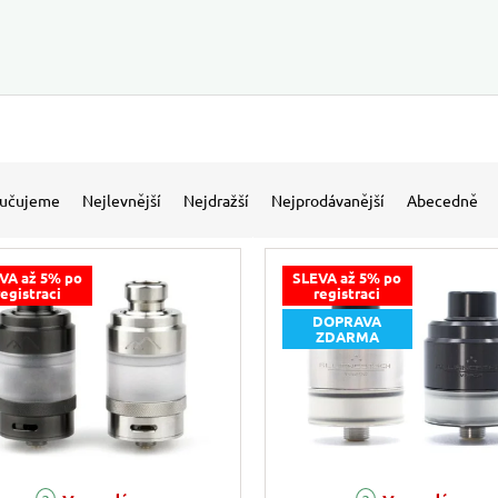
 produktů
í produktů
učujeme
Nejlevnější
Nejdražší
Nejprodávanější
Abecedně
VA až 5% po
SLEVA až 5% po
registraci
registraci
DOPRAVA
ZDARMA