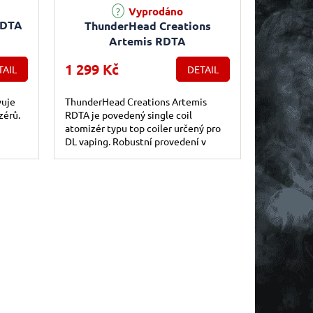
Vyprodáno
RDTA
ThunderHead Creations
Artemis RDTA
1 299 Kč
TAIL
DETAIL
vuje
ThunderHead Creations Artemis
zérů.
RDTA je povedený single coil
atomizér typu top coiler určený pro
DL vaping. Robustní provedení v
kombinaci s elegantním designem a
špičkovým...