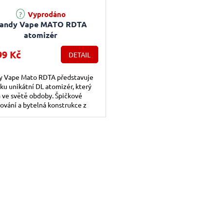
rné hodnocení produktu je 5,0 z 5 hvězdiček.
Vyprodáno
andy Vape MATO RDTA
atomizér
99 Kč
DETAIL
y Vape Mato RDTA představuje
ku unikátní DL atomizér, který
ve světě obdoby. Špičkové
ování a bytelná konstrukce z
ové oceli a PSU společně se
..
Ovládac