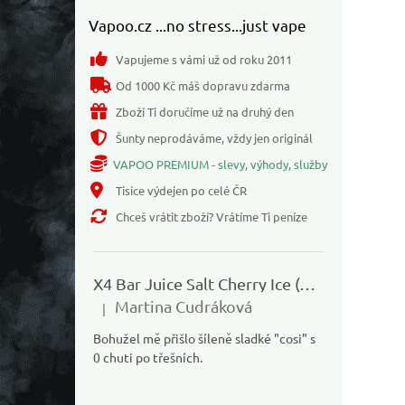
Vapoo.cz ...no stress...just vape
Vapujeme s vámi už od roku 2011
Od 1000 Kč máš dopravu zdarma
Zboží Ti doručíme už na druhý den
Šunty neprodáváme, vždy jen originál
VAPOO PREMIUM - slevy, výhody, služby
Tisíce výdejen po celé ČR
Chceš vrátit zboží? Vrátíme Ti peníze
X4 Bar Juice Salt Cherry Ice (Chladivá třešeň) 10ml
Martina Cudráková
|
Hodnocení produktu je 1 z 5 hvězdiček.
Bohužel mě přišlo šíleně sladké "cosi" s
0 chuti po třešních.