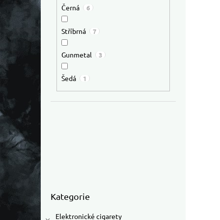
Černá
6
Stříbrná
7
Gunmetal
3
Šedá
1
Přeskočit kategorie
Kategorie
Elektronické cigarety