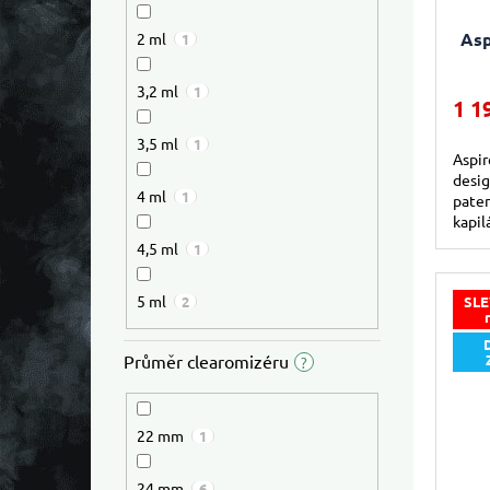
Asp
2 ml
1
3,2 ml
1
1 1
3,5 ml
1
Aspir
desig
4 ml
1
pate
kapi
Steam
4,5 ml
1
DL...
5 ml
2
SLE
Průměr clearomizéru
?
22 mm
1
24 mm
6