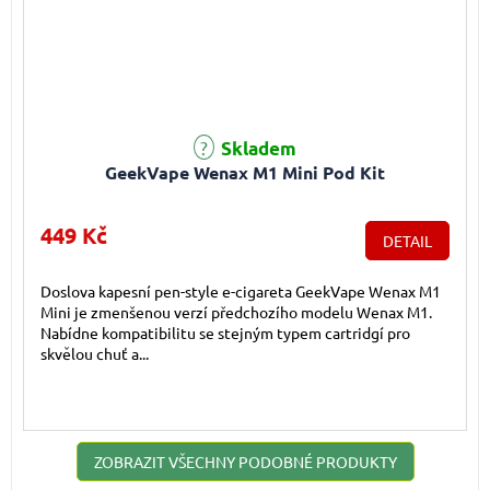
Skladem
GeekVape Wenax M1 Mini Pod Kit
449 Kč
DETAIL
Doslova kapesní pen-style e-cigareta GeekVape Wenax M1
Mini je zmenšenou verzí předchozího modelu Wenax M1.
Nabídne kompatibilitu se stejným typem cartridgí pro
skvělou chuť a...
ZOBRAZIT VŠECHNY PODOBNÉ PRODUKTY