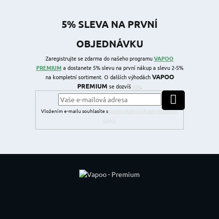
5% SLEVA NA PRVNÍ
OBJEDNÁVKU
Zaregistrujte se zdarma do našeho programu
VAPOO
PREMIUM
a dostanete 5% slevu na první nákup a slevu 2-5%
VAPOO
na kompletní sortiment. O dalších výhodách
PREMIUM
se dozvíš
zde
.
PŘIHLÁSIT SE
Vložením e-mailu souhlasíte s
podmínkami ochrany osobních
údajů