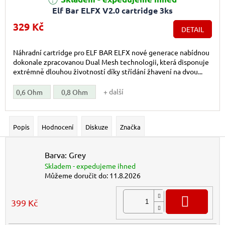
Elf Bar ELFX V2.0 cartridge 3ks
329 Kč
DETAIL
Náhradní cartridge pro ELF BAR ELFX nové generace nabídnou
dokonale zpracovanou Dual Mesh technologii, která disponuje
extrémně dlouhou životností díky střídání žhavení na dvou...
+ další
0,6 Ohm
0,8 Ohm
Popis
Hodnocení
Diskuze
Značka
Barva: Grey
Skladem - expedujeme ihned
Můžeme doručit do:
11.8.2026
DO K
399 Kč