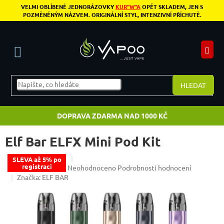
Přejít na obsah
VELMI OBLÍBENÉ JEDNORÁZOVKY
KUR"W"A
OPĚT SKLADEM, JEN S
POZMĚNĚNÝM NÁZVEM. ORIGINÁLNÍ STYL, INTENZIVNÍ PŘÍCHUTĚ.
N
HLEDAT
DOPRAVA ZDARMA NAD 1000 KČ
Elf Bar ELFX Mini Pod Kit
SLEVA až 5% po
registraci
Průměrné hodnocení produktu je 0,0 z 5 hvězdiče
Neohodnoceno
Podrobnosti hodnocení
Značka:
ELF BAR