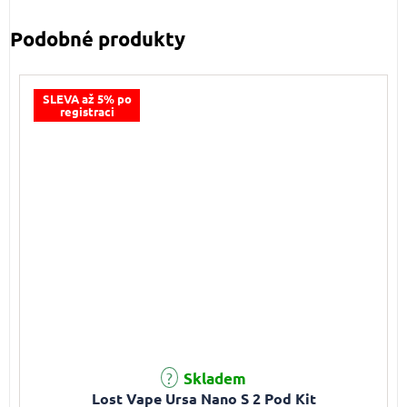
SLEVA až 5% po
registraci
Průměrné hodnocení produktu je 4,9 z 5 hvězdiček.
Skladem
Lost Vape Ursa Nano S 2 Pod Kit