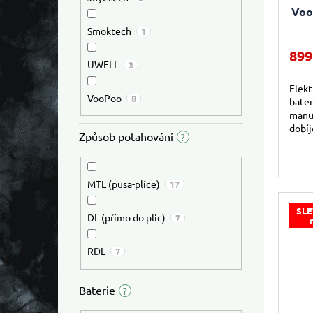
Voo
Smoktech
1
899
UWELL
3
Elekt
VooPoo
8
bate
manuá
dobíj
Způsob potahování
?
displ
ekoků
MTL (pusa-plíce)
17
SLE
DL (přímo do plic)
7
RDL
7
Baterie
?