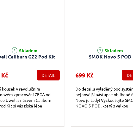
rné hodnocení produktu je 5,0 z 5 hvězdiček.
Průměrné hodnocení produktu j
Skladem
Skladem
ell Caliburn GZ2 Pod Kit
SMOK Novo 5 POD
 Kč
699 Kč
DETAIL
DE
 kousek v revolučním
Do detailu vyladěný pod systé
gnovém zpracování ZEGA od
nejnovější nástupce oblíbené 
ce Uwell s názvem Caliburn
Novo je tady! Vyzkoušejte SM
od Kit si vás získá lépe
NOVO 5 POD, který s velkou
ženou konstrukcí pro
kapacitou baterie, skvělou erg
alizaci celkových rozměrů,...
a jednoduchými...