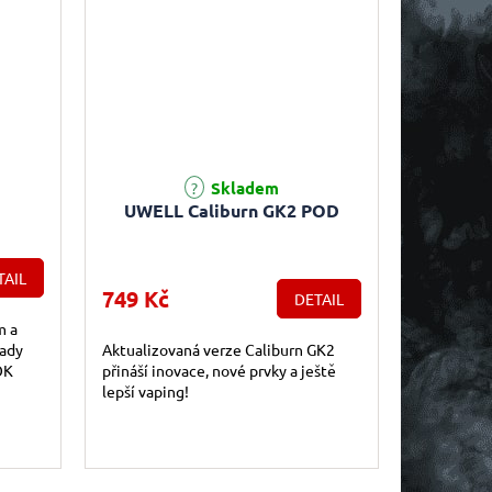
e 5,0 z 5 hvězdiček.
Průměrné hodnocení produktu je 5,0 z 5 hvězdiček.
Skladem
UWELL Caliburn GK2 POD
TAIL
749 Kč
DETAIL
m a
řady
Aktualizovaná verze Caliburn GK2
OK
přináší inovace, nové prvky a ještě
lepší vaping!
onomií