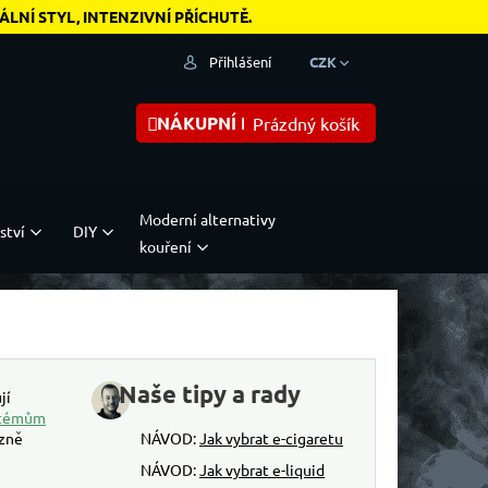
NÍ STYL, INTENZIVNÍ PŘÍCHUTĚ.
Přihlášení
CZK
NÁKUPNÍ KOŠÍK
Prázdný košík
Moderní alternativy
ství
DIY
kouření
Naše tipy a rady
jí
stémům
azně
NÁVOD:
Jak vybrat e-cigaretu
NÁVOD:
Jak vybrat e-liquid