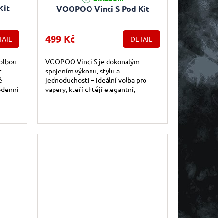
Kit
VOOPOO Vinci S Pod Kit
499 Kč
TAIL
DETAIL
olbou
VOOPOO Vinci S je dokonalým
t
spojením výkonu, stylu a
é
jednoduchosti – ideální volba pro
odenní
vapery, kteří chtějí elegantní,
bezstarostné a spolehlivé zařízení
pro celodenní vapování.