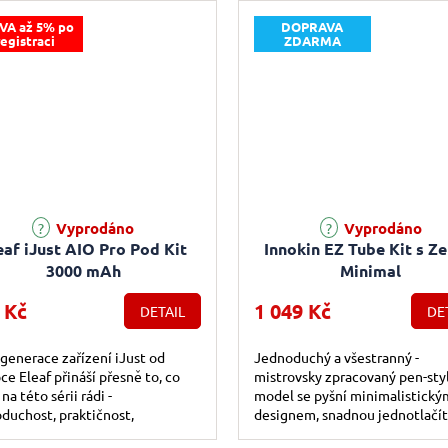
VA až 5% po
DOPRAVA
registraci
ZDARMA
rné hodnocení produktu je 4,7 z 5 hvězdiček.
Průměrné hodnocení produktu j
Vyprodáno
Vyprodáno
eaf iJust AIO Pro Pod Kit
Innokin EZ Tube Kit s Ze
3000 mAh
Minimal
 Kč
1 049 Kč
DETAIL
DE
 generace zařízení iJust od
Jednoduchý a všestranný -
ce Eleaf přináší přesně to, co
mistrovsky zpracovaný pen-sty
na této sérii rádi -
model se pyšní minimalistický
duchost, praktičnost,
designem, snadnou jednotlačí
funkční využití, obrovskou
obsluhou a intuitivním systé