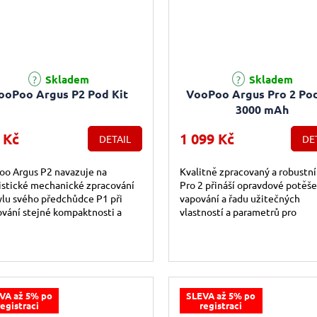
rné hodnocení produktu je 5,0 z 5 hvězdiček.
Skladem
Skladem
ooPoo Argus P2 Pod Kit
VooPoo Argus Pro 2 Pod
3000 mAh
 Kč
1 099 Kč
DETAIL
DE
oo Argus P2 navazuje na
Kvalitně zpracovaný a robustní
istické mechanické zpracování
Pro 2 přináší opravdové potěše
ylu svého předchůdce P1 při
vapování a řadu užitečných
vání stejné kompaktnosti a
vlastností a parametrů pro
ičnosti. Super kapacita
každodenní používání.
e,...
VA až 5% po
SLEVA až 5% po
registraci
registraci