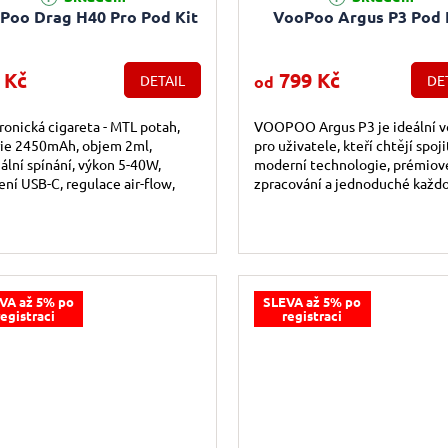
Poo Drag H40 Pro Pod Kit
VooPoo Argus P3 Pod 
 Kč
799 Kč
DETAIL
od
DE
ronická cigareta - MTL potah,
VOOPOO Argus P3 je ideální v
rie 2450mAh, objem 2ml,
pro uživatele, kteří chtějí spoji
lní spínání, výkon 5-40W,
moderní technologie, prémiov
ení USB-C, regulace air-flow,
zpracování a jednoduché každ
ej, exkluzivní 360° povrch z
použití v jednom kompaktním
že,...
zařízení.
VA až 5% po
SLEVA až 5% po
registraci
registraci