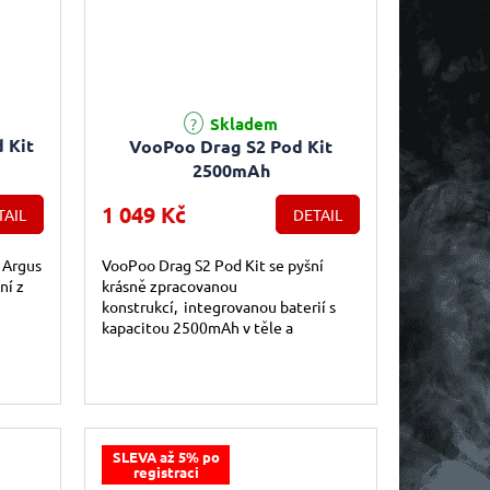
Průměrné hodnocení produktu je 5,0 z 5 hvězdiček.
Skladem
 Kit
VooPoo Drag S2 Pod Kit
2500mAh
1 049 Kč
TAIL
DETAIL
 Argus
VooPoo Drag S2 Pod Kit se pyšní
ní z
krásně zpracovanou
konstrukcí, integrovanou baterií s
kapacitou 2500mAh v těle a
špičkovými funkcemi jak pro
začátečníky, tak pro zkušené vapery.
SLEVA až 5% po
registraci