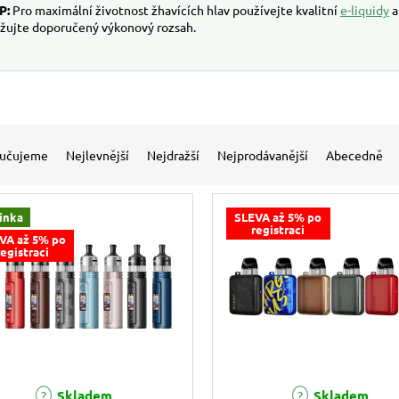
P:
Pro maximální životnost žhavících hlav používejte kvalitní
e-liquidy
a
žujte doporučený výkonový rozsah.
 produktů
í produktů
učujeme
Nejlevnější
Nejdražší
Nejprodávanější
Abecedně
inka
SLEVA až 5% po
registraci
VA až 5% po
registraci
Skladem
Skladem