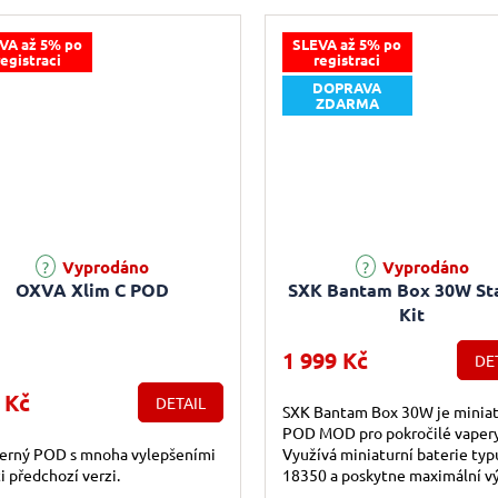
itu baterie 3000...
regulace výkonu a...
VA až 5% po
SLEVA až 5% po
registraci
registraci
DOPRAVA
ZDARMA
rné hodnocení produktu je 5,0 z 5 hvězdiček.
Vyprodáno
Vyprodáno
OXVA Xlim C POD
SXK Bantam Box 30W St
Kit
1 999 Kč
DE
 Kč
DETAIL
SXK Bantam Box 30W je miniat
POD MOD pro pokročilé vapery
erný POD s mnoha vylepšeními
Využívá miniaturní baterie typ
i předchozí verzi.
18350 a poskytne maximální v
30W. Začínající e-kuřáky potěší