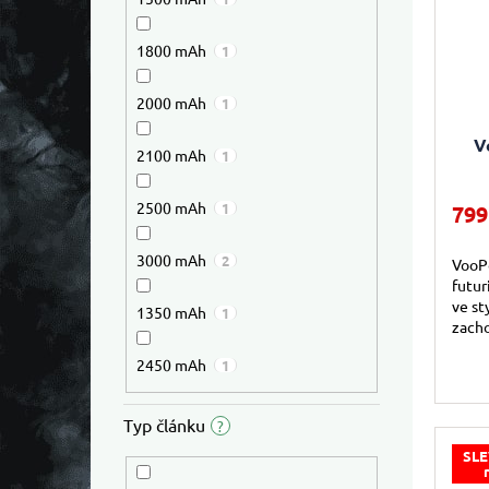
1800 mAh
1
2000 mAh
1
Průmě
V
2100 mAh
1
2500 mAh
1
799
3000 mAh
2
VooP
futur
ve st
1350 mAh
1
zacho
prakt
2450 mAh
1
bateri
Typ článku
?
SLE