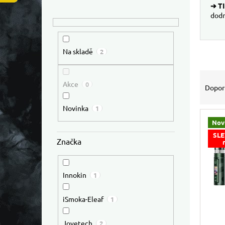
➔ TI
dodr
Na skladě
2
Výpis
Řazen
Akce
0
Dopor
Novinka
1
Nov
SLE
Značka
Innokin
1
iSmoka-Eleaf
1
Joyetech
2