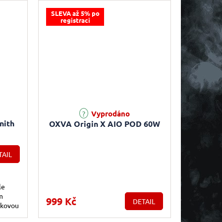
SLEVA až 5% po
registraci
e 4,0 z 5 hvězdiček.
Vyprodáno
nith
OXVA Origin X AIO POD 60W
TAIL
le
m
999 Kč
DETAIL
tkovou
mem