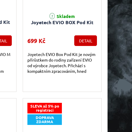
e 5,0 z 5 hvězdiček.
Skladem
d Kit
Joyetech EVIO BOX Pod Kit
699 Kč
TAIL
DETAIL
VIO M
Joyetech EVIO Box Pod Kit je novým
přírůstkem do rodiny zařízení EVIO
od výrobce Joyetech. Přichází s
em
kompaktním zpracováním, hned
kce
dvěma odlišnými konstrukcemi a
řadou výhod v...
SLEVA až 5% po
registraci
DOPRAVA
ZDARMA