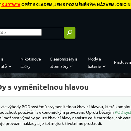
Y
KUR"W"A
OPĚT SKLADEM, JEN S POZMĚNĚNÝM NÁZVEM. ORIGINÁL
 a
Nikotinové
Clearomizéry a
Mody a
Příslušen
hutě
sáčky
atomizéry
baterie
y s vyměnitelnou hlavou
vte výhody POD systémů s vyměnitelnou žhavící hlavou, které kombinu
oduchost používání s ekonomickým provozem. Oproti běžným
POD sy
zí možnost výměny pouze žhavící hlavy namísto celé cartridge, což výr
uje provozní náklady a je šetrnější k životnímu prostředí.