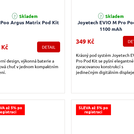
rné hodnocení produktu je 5,0 z 5 hvězdiček.
Průměrné hodnocení produktu j
Skladem
Skladem
Poo Argus Matrix Pod Kit
Joyetech EVIO M Pro Po
1100 mAh
349 Kč
DE
 Kč
DETAIL
Krásný pod systém Joyetech E
ní design, výkonná baterie a
Pro Pod Kit se pyšní elegantně
ková chuť v jednom kompaktním
zpracovanou konstrukcí s
ení.
jedinečným digitálním displej
zapuštěným přímo do konstru
těla. Díky maximálnímu...
VA až 5% po
SLEVA až 5% po
registraci
registraci