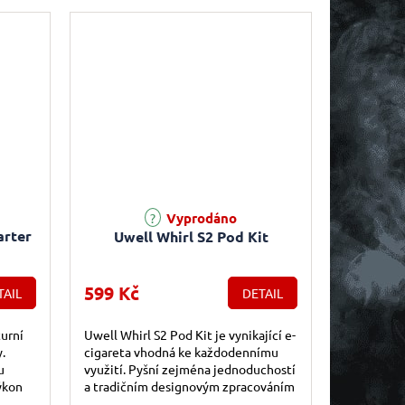
Vyprodáno
arter
Uwell Whirl S2 Pod Kit
599 Kč
TAIL
DETAIL
urní
Uwell Whirl S2 Pod Kit je vynikající e-
.
cigareta vhodná ke každodennímu
u
využití. Pyšní zejména jednoduchostí
ýkon
a tradičním designovým zpracováním
 plná
ve stylu trubkových e-cigaret....