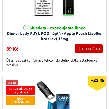
Skladem - expedujeme ihned
Dinner Lady FUYL POD náplň - Apple Peach (Jablko,
broskev) 15mg
89 Kč
DO KOŠÍKU
Úžasně svěží kombinace lehce nakyslého jablka a slaďoučké
broskve.
–22 %
Akce
SLEVA až 5% po
registraci
1000+
POTÁHNUTÍ