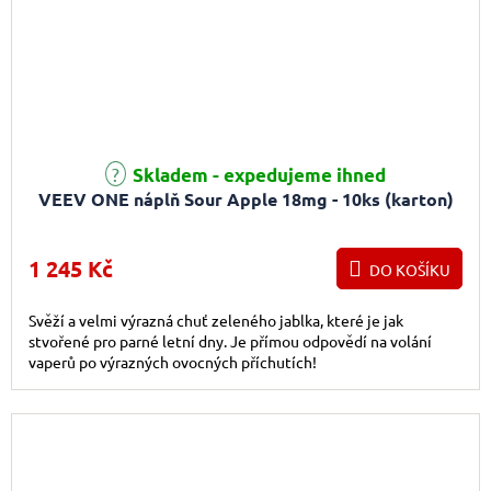
Skladem - expedujeme ihned
VEEV ONE náplň Sour Apple 18mg - 10ks (karton)
1 245 Kč
DO KOŠÍKU
Svěží a velmi výrazná chuť zeleného jablka, které je jak
stvořené pro parné letní dny. Je přímou odpovědí na volání
vaperů po výrazných ovocných příchutích!