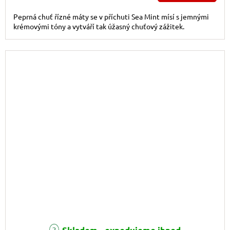
Peprná chuť řízné máty se v příchuti Sea Mint mísí s jemnými
krémovými tóny a vytváří tak úžasný chuťový zážitek.