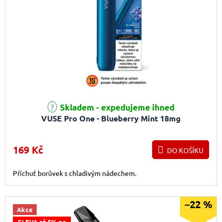
Skladem - expedujeme ihned
VUSE Pro One - Blueberry Mint 18mg
169 Kč
DO KOŠÍKU
Příchuť borůvek s chladivým nádechem.
–22 %
Akce
SLEVA až 5% po