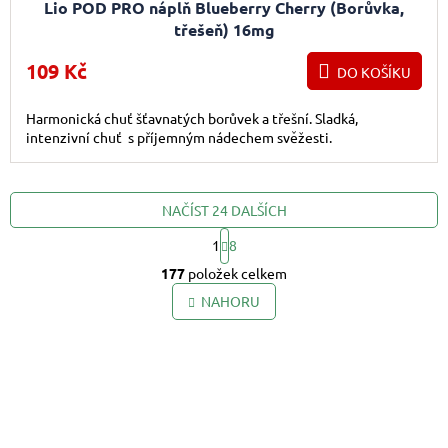
Lio POD PRO náplň Blueberry Cherry (Borůvka,
třešeň) 16mg
109 Kč
DO KOŠÍKU
Harmonická chuť šťavnatých borůvek a třešní. Sladká,
intenzivní chuť s příjemným nádechem svěžesti.
NAČÍST 24 DALŠÍCH
1
8
Ovládací prvky výpis
Stránkování
177
položek celkem
NAHORU