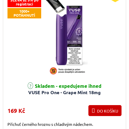
registraci
1000+
POTÁHNUTÍ
Skladem - expedujeme ihned
VUSE Pro One - Grape Mint 18mg
169 Kč
DO KOŠÍKU
Příchuť černého hroznu s chladivým nádechem.