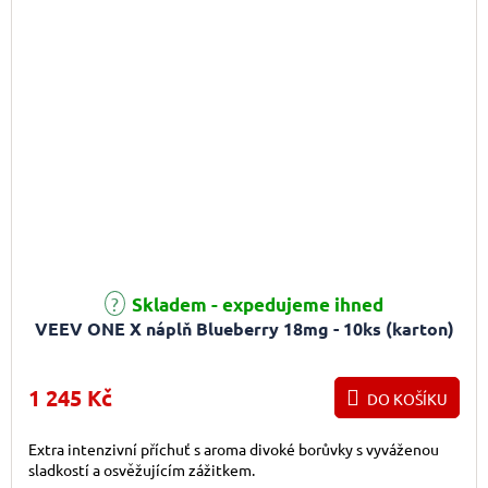
Skladem - expedujeme ihned
VEEV ONE X náplň Blueberry 18mg - 10ks (karton)
1 245 Kč
DO KOŠÍKU
Extra intenzivní příchuť s aroma divoké borůvky s vyváženou
sladkostí a osvěžujícím zážitkem.