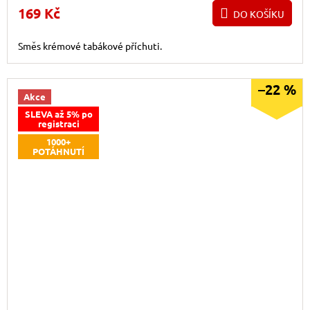
169 Kč
DO KOŠÍKU
Směs krémové tabákové příchuti.
–22 %
Akce
SLEVA až 5% po
registraci
1000+
POTÁHNUTÍ