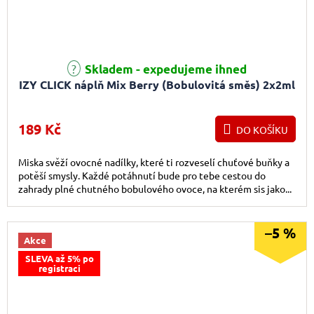
Skladem - expedujeme ihned
IZY CLICK náplň Mix Berry (Bobulovitá směs) 2x2ml
189 Kč
DO KOŠÍKU
Miska svěží ovocné nadílky, které ti rozveselí chuťové buňky a
potěší smysly. Každé potáhnutí bude pro tebe cestou do
zahrady plné chutného bobulového ovoce, na kterém sis jako...
–5 %
Akce
SLEVA až 5% po
registraci