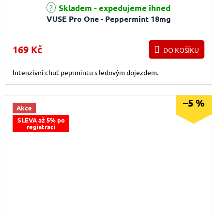
Skladem - expedujeme ihned
VUSE Pro One - Peppermint 18mg
169 Kč
DO KOŠÍKU
Intenzivní chuť peprmintu s ledovým dojezdem.
–5 %
Akce
SLEVA až 5% po
registraci