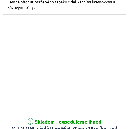
Jemná příchuť praženého tabáku s delikátními krémovými a
kávovými tóny.
Skladem - expedujeme ihned
VEEV ONE náplň Blue Mint 20mg - 10ks (karton)