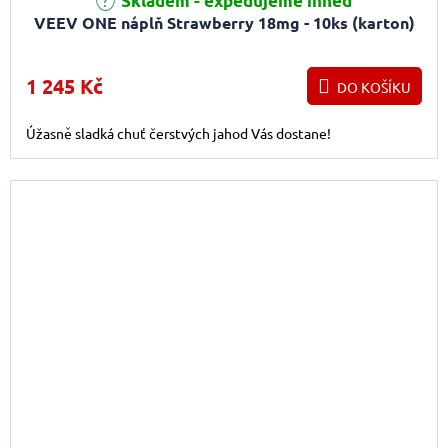
Skladem - expedujeme ihned
VEEV ONE náplň Strawberry 18mg - 10ks (karton)
1 245 Kč
DO KOŠÍKU
Úžasně sladká chuť čerstvých jahod Vás dostane!