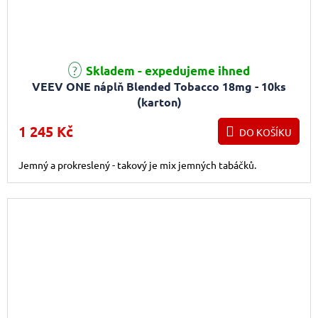
Skladem - expedujeme ihned
VEEV ONE náplň Blended Tobacco 18mg - 10ks
(karton)
1 245 Kč
DO KOŠÍKU
Jemný a prokreslený - takový je mix jemných tabáčků.