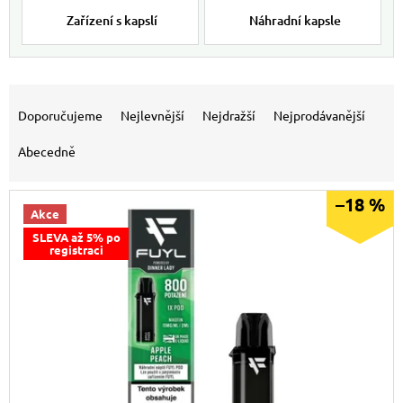
Zařízení s kapslí
Náhradní kapsle
Výpis produktů
Řazení produktů
Doporučujeme
Nejlevnější
Nejdražší
Nejprodávanější
Abecedně
–18 %
Akce
SLEVA až 5% po
registraci