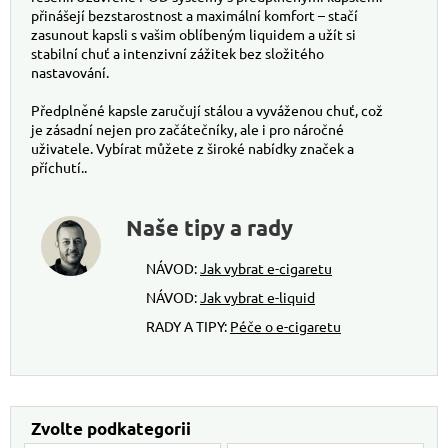
přinášejí bezstarostnost a maximální komfort – stačí
zasunout kapsli s vašim oblíbeným liquidem a užít si
stabilní chuť a intenzivní zážitek bez složitého
nastavování.
Předplněné kapsle zaručují stálou a vyváženou chuť, což
je zásadní nejen pro začátečníky, ale i pro náročné
uživatele.
Vybírat můžete z široké nabídky značek a
příchutí.
.
Naše tipy a rady
NÁVOD:
Jak vybrat e-cigaretu
NÁVOD:
Jak vybrat e-liquid
RADY A TIPY:
Péče o e-cigaretu