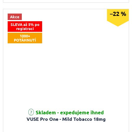
–22 %
Akce
SLEVA až 5% po
registraci
1000+
POTÁHNUTÍ
Skladem - expedujeme ihned
VUSE Pro One - Mild Tobacco 18mg