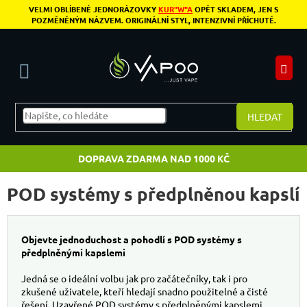
Přejít na obsah
VELMI OBLÍBENÉ JEDNORÁZOVKY
KUR"W"A
OPĚT SKLADEM, JEN S
POZMĚNĚNÝM NÁZVEM. ORIGINÁLNÍ STYL, INTENZIVNÍ PŘÍCHUTĚ.
N
HLEDAT
DOPRAVA ZDARMA NAD 1000 KČ
POD systémy s předplněnou kapslí
Objevte jednoduchost a pohodlí s POD systémy s
předplněnými kapslemi
Jedná se o ideální volbu jak pro začátečníky, tak i pro
zkušené uživatele, kteří hledají snadno použitelné a čisté
řešení. Uzavřené POD systémy s předplněnými kapslemi