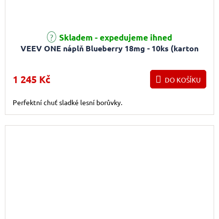
Průměrné hodnocení produktu je 5,0 z 5 hvězdiček.
Skladem - expedujeme ihned
VEEV ONE náplň Blueberry 18mg - 10ks (karton
1 245 Kč
DO KOŠÍKU
Perfektní chuť sladké lesní borůvky.