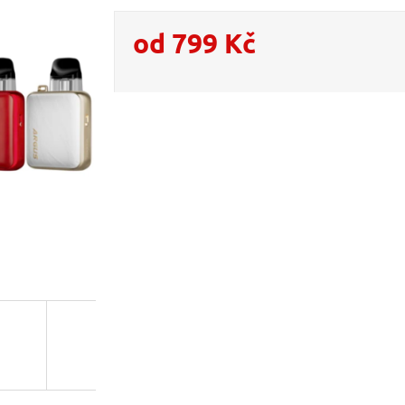
od
799 Kč
Měrná cena: