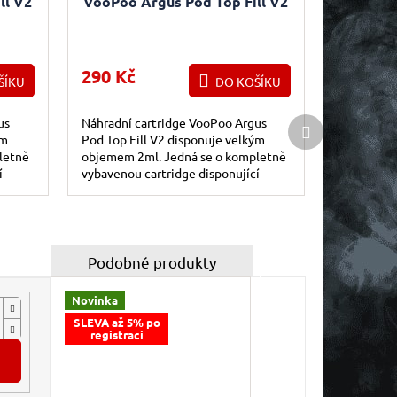
ll V2
VooPoo Argus Pod Top Fill V2
s
cartridge 1,0 Ohm 3ks
290 Kč
ŠÍKU
DO KOŠÍKU
Další produkt
us
Náhradní cartridge VooPoo Argus
ým
Pod Top Fill V2 disponuje velkým
letně
objemem 2ml. Jedná se o kompletně
í
vybavenou cartridge disponující
mesh
integrovanou žhavící hlavou s mesh
pletivem...
Novinka
SLEVA až 5% po
registraci
DO KOŠÍKU