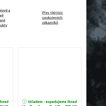
iové a
Přes 100 tisíc
ivě
spokojených
ané
zákazníků
ukty
ihned
Skladem - expedujeme ihned