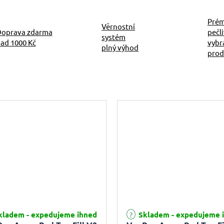
Prém
Věrnostní
oprava zdarma
pečl
systém
ad 1000 Kč
vybr
plný výhod
prod
ladem - expedujeme ihned
Skladem - expedujeme 