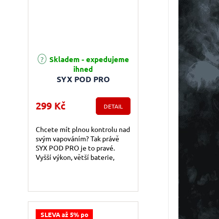
Skladem - expedujeme
ihned
SYX POD PRO
299 Kč
DETAIL
Chcete mít plnou kontrolu nad
svým vapováním? Tak právě
SYX POD PRO je to pravé.
Vyšší výkon, větší baterie,
nastavitelná airflow a dispej.
Tohle vše v jednom výkonném
balení.
SLEVA až 5% po