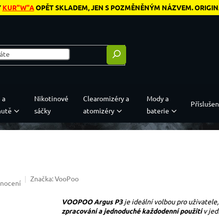
Y
KUR"W"A
OPĚT SKLADEM, JEN S POZMĚNĚNÝM NÁZVEM. ORIGINÁL
 a
Nikotinové
Clearomizéry a
Mody a
Příslušen
hutě
sáčky
atomizéry
baterie
Značka:
VooPoo
0,0 z 5 hvězdiček.
dnocení
VOOPOO Argus P3
je ideální volbou pro uživatele,
zpracování a jednoduché každodenní použití
v jed