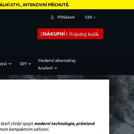
NÍ STYL, INTENZIVNÍ PŘÍCHUTĚ.
Přihlášení
CZK
NÁKUPNÍ KOŠÍK
Prázdný košík
Moderní alternativy
ství
DIY
kouření
 kteří chtějí spojit
moderní technologie, prémiové
nom kompaktním zařízení.