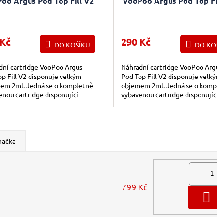
oo Argus Pod Top Fill V2
VooPoo Argus Pod Top Fi
cartridge 0,7 Ohm 3ks
cartridge 0,4 Ohm 3k
 Kč
290 Kč
DO KOŠÍKU
DO KO
dní cartridge VooPoo Argus
Náhradní cartridge VooPoo Arg
p Fill V2 disponuje velkým
Pod Top Fill V2 disponuje velk
em 2ml. Jedná se o kompletně
objemem 2ml. Jedná se o komp
nou cartridge disponující
vybavenou cartridge disponujíc
ovanou žhavící hlavou s mesh
integrovanou žhavící hlavou s 
em...
pletivem...
načka
799 Kč