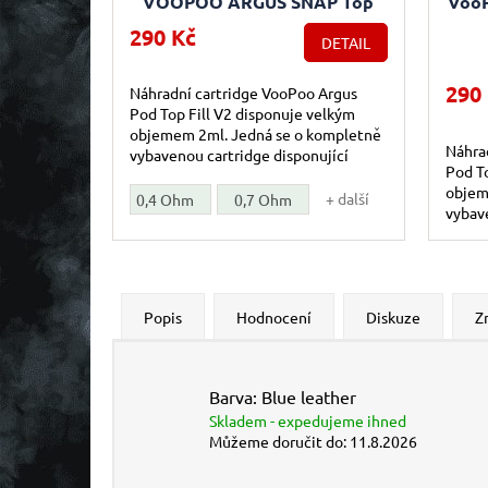
VOOPOO ARGUS SNAP Top
VooP
Fill cartridge 2ml 3ks
290 Kč
DETAIL
290
Náhradní cartridge VooPoo Argus
Pod Top Fill V2 disponuje velkým
objemem 2ml. Jedná se o kompletně
Náhra
vybavenou cartridge disponující
Pod To
integrovanou žhavící hlavou s mesh
objem
pletivem...
+ další
0,4 Ohm
0,7 Ohm
vybave
integr
pletiv
Popis
Hodnocení
Diskuze
Z
Barva: Blue leather
Skladem - expedujeme ihned
Můžeme doručit do:
11.8.2026