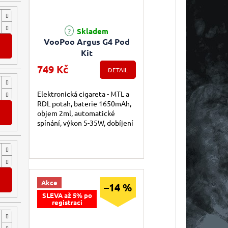
Skladem
VooPoo Argus G4 Pod
DO KOŠÍKU
Kit
749 Kč
DETAIL
Elektronická cigareta - MTL a
RDL potah, baterie 1650mAh,
DO KOŠÍKU
objem 2ml, automatické
spínání, výkon 5-35W, dobíjení
USB-C, regulace air-flow,
displej, inteligentní detekce
odporu,...
DO KOŠÍKU
Akce
–14 %
SLEVA až 5% po
registraci