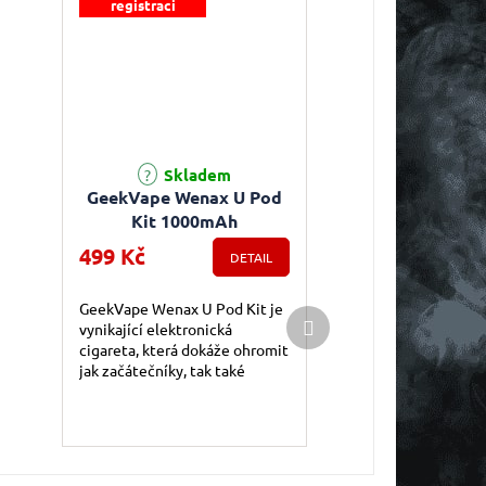
registraci
Průměrné hodnocení produktu je 5,0 z 5 hvězdiček.
Skladem
GeekVape Wenax U Pod
Kit 1000mAh
499 Kč
DETAIL
GeekVape Wenax U Pod Kit je
Další produkt
vynikající elektronická
cigareta, která dokáže ohromit
jak začátečníky, tak také
pokročilé uživatele. Jedná se o
ideálního každodenního
společníka...