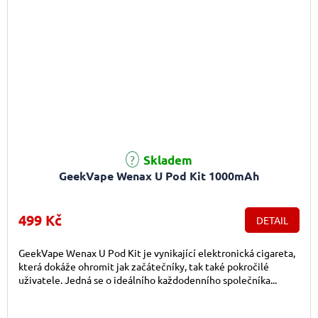
Průměrné hodnocení produktu je 5,0 z 5 hvězdiček.
Skladem
GeekVape Wenax U Pod Kit 1000mAh
499 Kč
DETAIL
GeekVape Wenax U Pod Kit je vynikající elektronická cigareta,
která dokáže ohromit jak začátečníky, tak také pokročilé
uživatele. Jedná se o ideálního každodenního společníka...