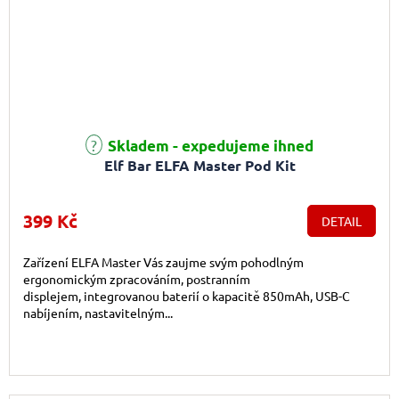
Průměrné hodnocení produktu je 5,0 z 5 hvězdiček.
Skladem - expedujeme ihned
Elf Bar ELFA Master Pod Kit
399 Kč
DETAIL
Zařízení ELFA Master Vás zaujme svým pohodlným
ergonomickým zpracováním, postranním
displejem, integrovanou baterií o kapacitě 850mAh, USB-C
nabíjením, nastavitelným...