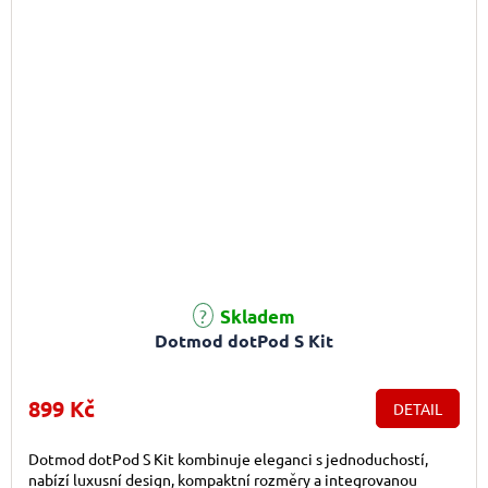
Průměrné hodnocení produktu je 5,0 z 5 hvězdiček.
Skladem
Dotmod dotPod S Kit
899 Kč
DETAIL
Dotmod dotPod S Kit kombinuje eleganci s jednoduchostí,
nabízí luxusní design, kompaktní rozměry a integrovanou