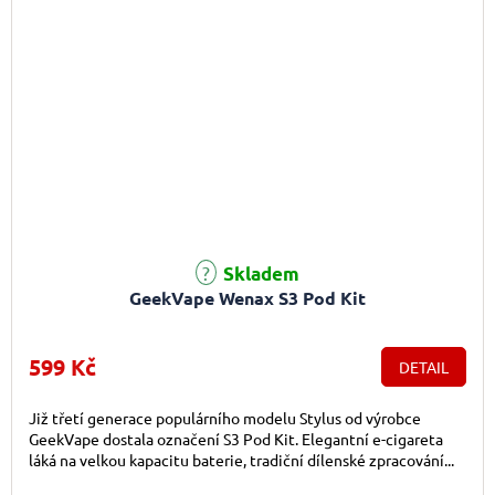
Průměrné hodnocení produktu je 4,4 z 5 hvězdiček.
Skladem
GeekVape Wenax S3 Pod Kit
599 Kč
DETAIL
Již třetí generace populárního modelu Stylus od výrobce
GeekVape dostala označení S3 Pod Kit. Elegantní e-cigareta
láká na velkou kapacitu baterie, tradiční dílenské zpracování...