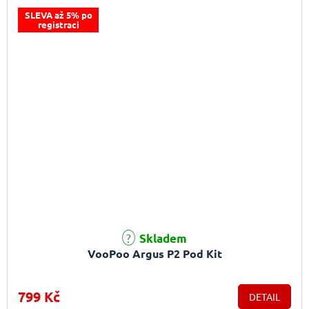
SLEVA až 5% po
registraci
Průměrné hodnocení produktu je 5,0 z 5 hvězdiček.
Skladem
VooPoo Argus P2 Pod Kit
799 Kč
DETAIL