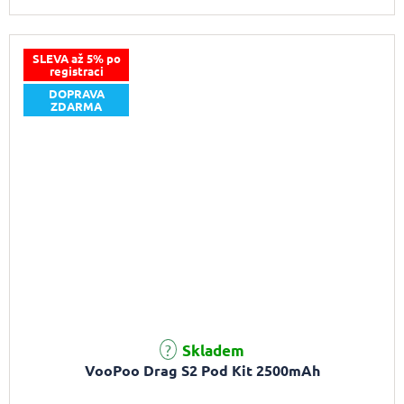
SLEVA až 5% po
registraci
DOPRAVA
ZDARMA
Průměrné hodnocení produktu je 5,0 z 5 hvězdiček.
Skladem
VooPoo Drag S2 Pod Kit 2500mAh