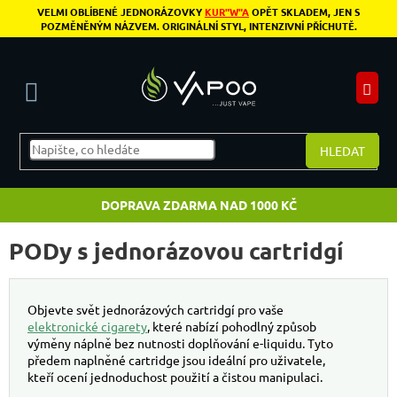
Přejít na obsah
VELMI OBLÍBENÉ JEDNORÁZOVKY
KUR"W"A
OPĚT SKLADEM, JEN S
POZMĚNĚNÝM NÁZVEM. ORIGINÁLNÍ STYL, INTENZIVNÍ PŘÍCHUTĚ.
N
HLEDAT
DOPRAVA ZDARMA NAD 1000 KČ
PODy s jednorázovou cartridgí
Objevte svět jednorázových cartridgí pro vaše
elektronické cigarety
, které nabízí pohodlný způsob
výměny náplně bez nutnosti doplňování e-liquidu. Tyto
předem naplněné cartridge jsou ideální pro uživatele,
kteří ocení jednoduchost použití a čistou manipulaci.