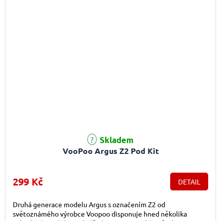
Průměrné hodnocení produktu je 5,0 z 5 hvězdiček.
Skladem
VooPoo Argus Z2 Pod Kit
299 Kč
DETAIL
Druhá generace modelu Argus s označením Z2 od
světoznámého výrobce Voopoo disponuje hned několika