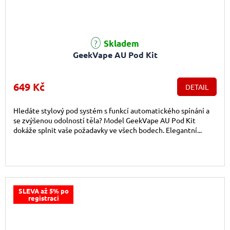
Skladem
GeekVape AU Pod Kit
649 Kč
DETAIL
Hledáte stylový pod systém s funkcí automatického spínání a
se zvýšenou odolností těla? Model GeekVape AU Pod Kit
dokáže splnit vaše požadavky ve všech bodech. Elegantní...
SLEVA až 5% po
registraci