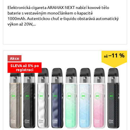
Elektronická cigareta ARAMAX NEXT nabízí kovové tělo
baterie s vestavěným monočlánkem o kapacitě
1000mAh. Autentickou chuť e-liquidu obstarává automatický
výkon až 20W,...
–11 %
až
Akce
SLEVA až 5% po
registraci