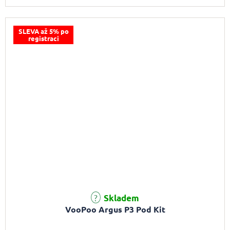
SLEVA až 5% po
registraci
Skladem
VooPoo Argus P3 Pod Kit