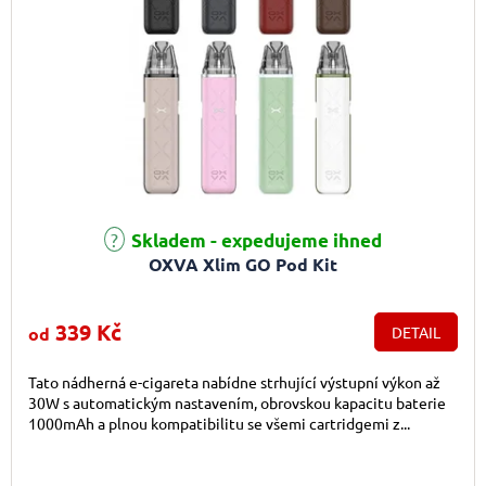
Průměrné hodnocení produktu je 4,9 z 5 hvězdiček.
Skladem - expedujeme ihned
OXVA Xlim GO Pod Kit
339 Kč
od
DETAIL
Tato nádherná e-cigareta nabídne strhující výstupní výkon až
30W s automatickým nastavením, obrovskou kapacitu baterie
1000mAh a plnou kompatibilitu se všemi cartridgemi z...