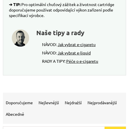
➔ TIP:
Pro optimální chuťový zážitek a životnost cartridge
doporučujeme používat odpovídající výkon zařízení podle
specifikací výrobce.
Naše tipy a rady
NÁVOD:
Jak vybrat e-cigaretu
NÁVOD:
Jak vybrat e-liquid
RADY A TIPY:
Péče o e-cigaretu
Výpis produktů
Řazení produktů
Doporučujeme
Nejlevnější
Nejdražší
Nejprodávanější
Abecedně