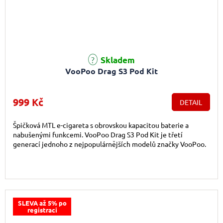
Skladem
VooPoo Drag S3 Pod Kit
999 Kč
DETAIL
Špičková MTL e-cigareta s obrovskou kapacitou baterie a
nabušenými funkcemi. VooPoo Drag S3 Pod Kit je třetí
generací jednoho z nejpopulárnějších modelů značky VooPoo.
SLEVA až 5% po
registraci