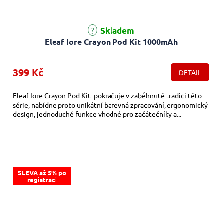
Průměrné hodnocení produktu je 5,0 z 5 hvězdiček.
Skladem
Eleaf Iore Crayon Pod Kit 1000mAh
399 Kč
DETAIL
Eleaf Iore Crayon Pod Kit pokračuje v zaběhnuté tradici této
série, nabídne proto unikátní barevná zpracování, ergonomický
design, jednoduché funkce vhodné pro začátečníky a...
SLEVA až 5% po
registraci