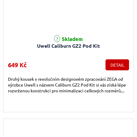
Průměrné hodnocení produktu je 5,0 z 5 hvězdiček.
Skladem
Uwell Caliburn GZ2 Pod Kit
649 Kč
DETAIL
Druhý kousek v revolučním designovém zpracování ZEGA od
výrobce Uwell s názvem Caliburn GZ2 Pod Kit si vás získá lépe
rozvrženou konstrukcí pro minimalizaci celkových rozměrů,...