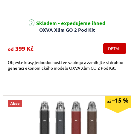
Průměrné hodnocení produktu je 5,0 z 5 hvězdiček.
Skladem - expedujeme ihned
OXVA Xlim GO 2 Pod Kit
399 Kč
od
DETAIL
Objevte krásy jednoduchosti ve vapingu a zamilujte si druhou
generaci ekonomického modelu OXVA Xlim GO 2 Pod Kit.
–15 %
až
Akce