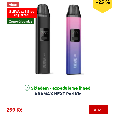
–25 %
Akce
SLEVA až 5% po
registraci
Cenová bomba
Průměrné hodnocení produktu je 5,0 z 5 hvězdiček.
Skladem - expedujeme ihned
ARAMAX NEXT Pod Kit
299 Kč
DETAIL