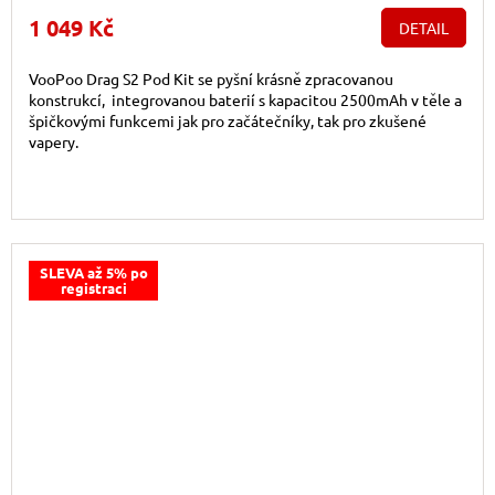
1 049 Kč
DETAIL
VooPoo Drag S2 Pod Kit se pyšní krásně zpracovanou
konstrukcí, integrovanou baterií s kapacitou 2500mAh v těle a
špičkovými funkcemi jak pro začátečníky, tak pro zkušené
vapery.
SLEVA až 5% po
registraci