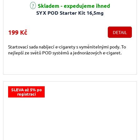
Průměrné hodnocení produktu je 5,0 z 5 hvězdiček.
Skladem - expedujeme ihned
SYX POD Starter Kit 16,5mg
199 Kč
DETAIL
Startovací sada nabíjecí e-cigarety s vyměnitelnými pody. To
nejlepší ze světů POD systémů a jednorázových e-cigaret.
SLEVA až 5% po
registraci