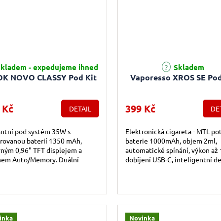
kladem - expedujeme ihned
Skladem
K NOVO CLASSY Pod Kit
Vaporesso XROS SE Pod
 Kč
399 Kč
DETAIL
DE
antní pod systém 35W s
Elektronická cigareta - MTL po
rovanou baterií 1350 mAh,
baterie 1000mAh, objem 2ml,
ným 0,96" TFT displejem a
automatické spínání, výkon až
mem Auto/Memory. Duální
dobíjení USB-C, inteligentní d
ové NOVO Pod CLX Cartridge
odporu, praktická indikační diod
0,6 Ω + 0,8 Ω)...
inka
Novinka