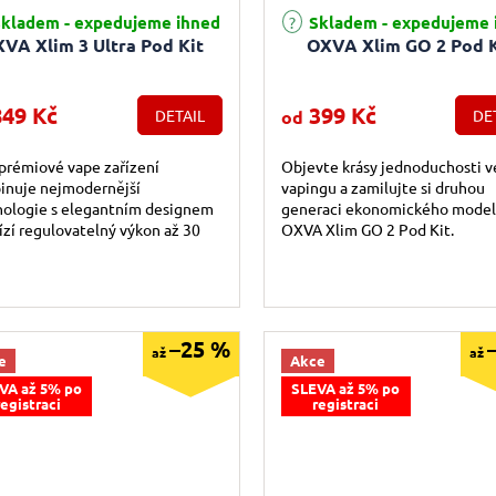
rné hodnocení produktu je 5,0 z 5 hvězdiček.
Průměrné hodnocení produktu j
kladem - expedujeme ihned
Skladem - expedujeme 
VA Xlim 3 Ultra Pod Kit
OXVA Xlim GO 2 Pod K
49 Kč
399 Kč
DETAIL
od
DE
prémiové vape zařízení
Objevte krásy jednoduchosti v
inuje nejmodernější
vapingu a zamilujte si druhou
nologie s elegantním designem
generaci ekonomického mode
ízí regulovatelný výkon až 30
OXVA Xlim GO 2 Pod Kit.
 spolu s integrovanou baterií o
itě 1500...
–25 %
až
až
e
Akce
VA až 5% po
SLEVA až 5% po
registraci
registraci