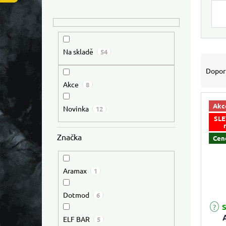
Výpis
Na skladě
54
Řazen
Dopor
Akce
8
Akc
Novinka
12
SLE
Značka
Cen
Aramax
1
Dotmod
6
Průmě
S
ELF BAR
5