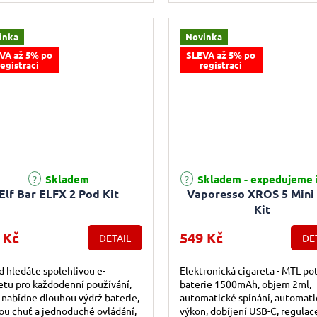
inka
Novinka
VA až 5% po
SLEVA až 5% po
registraci
registraci
Skladem
Skladem - expedujeme 
Elf Bar ELFX 2 Pod Kit
Vaporesso XROS 5 Mini
Kit
 Kč
549 Kč
DETAIL
DE
 hledáte spolehlivou e-
Elektronická cigareta - MTL po
etu pro každodenní používání,
baterie 1500mAh, objem 2ml,
 nabídne dlouhou výdrž baterie,
automatické spínání, automati
ou chuť a jednoduché ovládání,
výkon, dobíjení USB-C, regulace