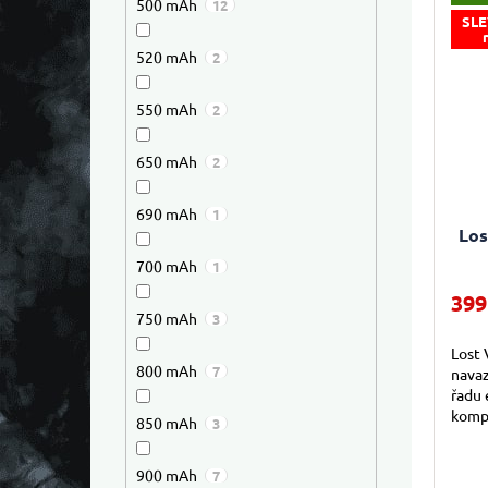
500 mAh
12
SLE
520 mAh
2
550 mAh
2
650 mAh
2
690 mAh
1
Los
700 mAh
1
399
750 mAh
3
Lost 
800 mAh
7
nava
řadu 
komp
850 mAh
3
výkon
těle u
900 mAh
7