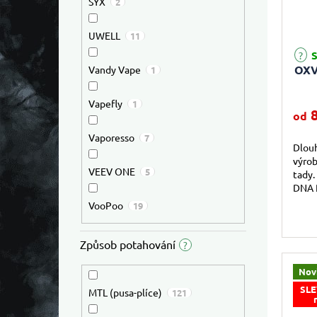
SYX
2
UWELL
11
Průmě
S
OXV
Vandy Vape
1
Vapefly
1
8
od
Vaporesso
7
Dlou
výrob
VEEV ONE
5
tady.
DNA P
vybav
VooPoo
19
čipů n
Způsob potahování
?
Nov
SLE
MTL (pusa-plíce)
121