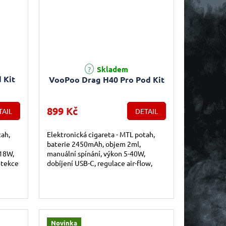
Skladem
 Kit
VooPoo Drag H40 Pro Pod Kit
899 Kč
TAIL
DETAIL
tah,
Elektronická cigareta - MTL potah,
baterie 2450mAh, objem 2ml,
 18W,
manuální spínání, výkon 5-40W,
etekce
dobíjení USB-C, regulace air-flow,
a,...
displej, exkluzivní 360° povrch z
ekokůže,...
Novinka