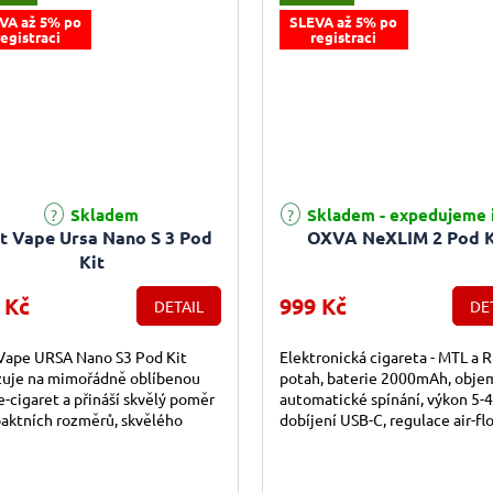
VA až 5% po
SLEVA až 5% po
registraci
registraci
Skladem
Skladem - expedujeme 
t Vape Ursa Nano S 3 Pod
OXVA NeXLIM 2 Pod K
Kit
 Kč
999 Kč
DETAIL
DE
Vape URSA Nano S3 Pod Kit
Elektronická cigareta - MTL a 
zuje na mimořádně oblíbenou
potah, baterie 2000mAh, obje
e-cigaret a přináší skvělý poměr
automatické spínání, výkon 5-
aktních rozměrů, skvělého
dobíjení USB-C, regulace air-fl
u a obří výdrže. V elegantním
displej, inteligentní detekce
krývá...
odporu,...