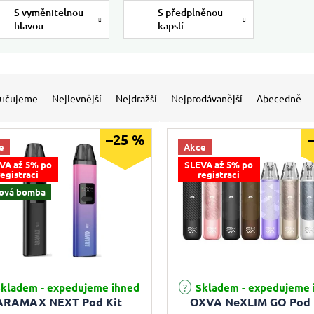
S vyměnitelnou
S předplněnou
hlavou
kapslí
 produktů
í produktů
učujeme
Nejlevnější
Nejdražší
Nejprodávanější
Abecedně
–25 %
e
Akce
VA až 5% po
SLEVA až 5% po
registraci
registraci
ová bomba
rné hodnocení produktu je 5,0 z 5 hvězdiček.
Průměrné hodnocení produktu j
kladem - expedujeme ihned
Skladem - expedujeme 
ARAMAX NEXT Pod Kit
OXVA NeXLIM GO Pod 