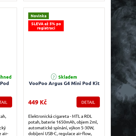
Novinka
SLEVA až 5% po
registraci
ihned
Skladem
 Pod
VooPoo Argus G4 Mini Pod Kit
449 Kč
TAIL
DETAIL
tah,
Elektronická cigareta - MTL a RDL
potah, baterie 1650mAh, objem 2ml,
cký
automatické spínání, výkon 5-30W,
 air-
dobíjení USB-C, regulace air-flow,