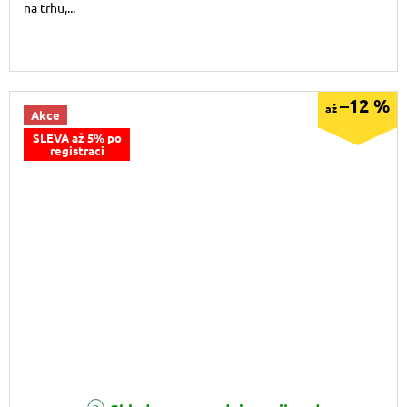
na trhu,...
–12 %
až
Akce
SLEVA až 5% po
registraci
Průměrné hodnocení produktu je 5,0 z 5 hvězdiček.