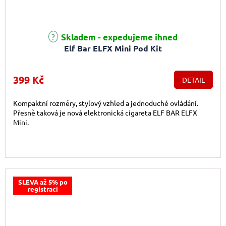
Skladem - expedujeme ihned
Elf Bar ELFX Mini Pod Kit
399 Kč
DETAIL
Kompaktní rozměry, stylový vzhled a jednoduché ovládání.
Přesně taková je nová elektronická cigareta ELF BAR ELFX
Mini.
SLEVA až 5% po
registraci