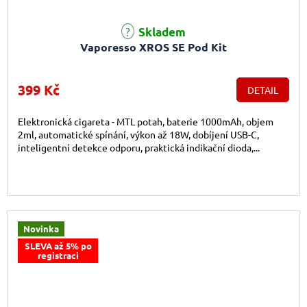
Skladem
Vaporesso XROS SE Pod Kit
399 Kč
DETAIL
Elektronická cigareta - MTL potah, baterie 1000mAh, objem
2ml, automatické spínání, výkon až 18W, dobíjení USB-C,
inteligentní detekce odporu, praktická indikační dioda,...
Novinka
SLEVA až 5% po
registraci