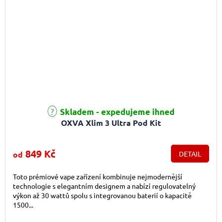
Průměrné hodnocení produktu je 5,0 z 5 hvězdiček.
Skladem - expedujeme ihned
OXVA Xlim 3 Ultra Pod Kit
849 Kč
od
DETAIL
Toto prémiové vape zařízení kombinuje nejmodernější
technologie s elegantním designem a nabízí regulovatelný
výkon až 30 wattů spolu s integrovanou baterií o kapacitě
1500...