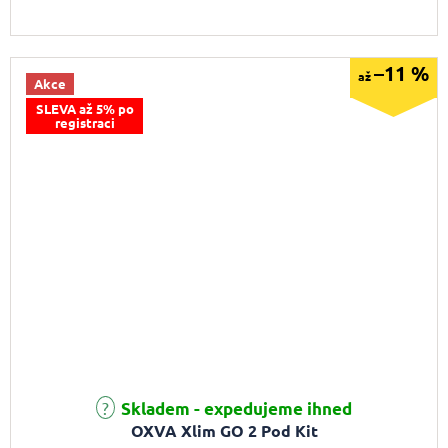
–11 %
až
Akce
SLEVA až 5% po
registraci
Průměrné hodnocení produktu je 5,0 z 5 hvězdiček.
Skladem - expedujeme ihned
OXVA Xlim GO 2 Pod Kit