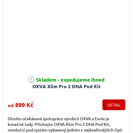
Průměrné hodnocení produktu je 4,6 z 5 hvězdiček.
Skladem - expedujeme ihned
OXVA Xlim Pro 2 DNA Pod Kit
899 Kč
od
DETAIL
Dlouho očekávaná spolupráce výrobců OXVA a Evolv je
konečně tady. Přivítejte OXVA Xlim Pro 2 DNA Pod Kit,
revoluční pod systém vybavený jedním z nejkvalitnějších čipů