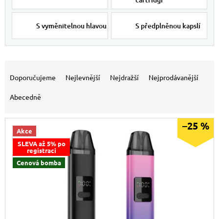
S vyměnitelnou hlavou
S předplněnou kapslí
Výpis produktů
Řazení produktů
Doporučujeme
Nejlevnější
Nejdražší
Nejprodávanější
Abecedně
–25 %
Akce
SLEVA až 5% po
registraci
Cenová bomba