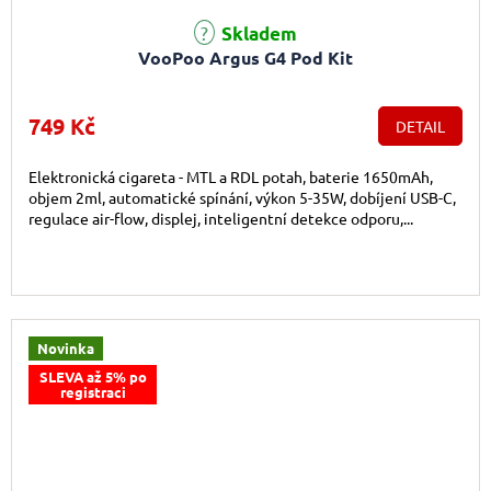
Skladem
VooPoo Argus G4 Pod Kit
749 Kč
DETAIL
Elektronická cigareta - MTL a RDL potah, baterie 1650mAh,
objem 2ml, automatické spínání, výkon 5-35W, dobíjení USB-C,
regulace air-flow, displej, inteligentní detekce odporu,...
Novinka
SLEVA až 5% po
registraci