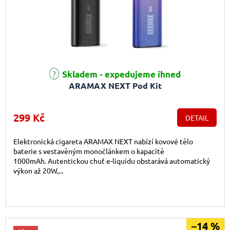
Průměrné hodnocení produktu je 5,0 z 5 hvězdiček.
Skladem - expedujeme ihned
ARAMAX NEXT Pod Kit
299 Kč
DETAIL
Elektronická cigareta ARAMAX NEXT nabízí kovové tělo
baterie s vestavěným monočlánkem o kapacitě
1000mAh. Autentickou chuť e-liquidu obstarává automatický
výkon až 20W,...
–14 %