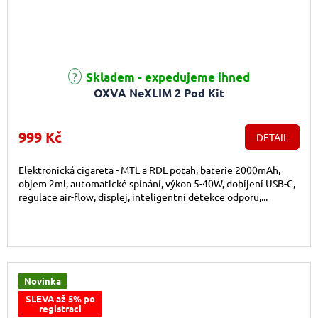
Skladem - expedujeme ihned
OXVA NeXLIM 2 Pod Kit
999 Kč
DETAIL
Elektronická cigareta - MTL a RDL potah, baterie 2000mAh,
objem 2ml, automatické spínání, výkon 5-40W, dobíjení USB-C,
regulace air-flow, displej, inteligentní detekce odporu,...
Novinka
SLEVA až 5% po
registraci