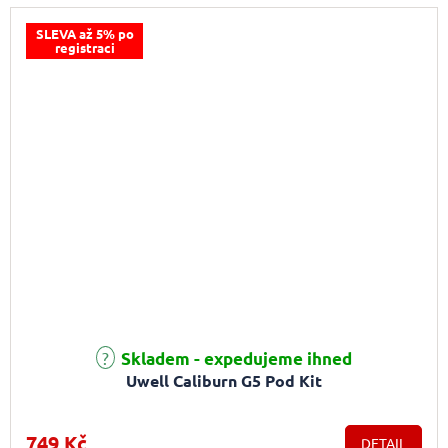
SLEVA až 5% po
registraci
Skladem - expedujeme ihned
Uwell Caliburn G5 Pod Kit
749 Kč
DETAIL