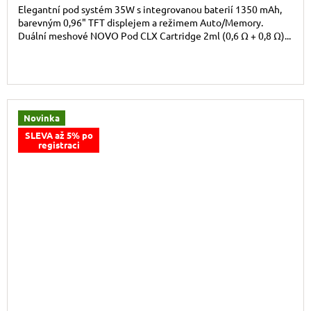
Elegantní pod systém 35W s integrovanou baterií 1350 mAh,
barevným 0,96" TFT displejem a režimem Auto/Memory.
Duální meshové NOVO Pod CLX Cartridge 2ml (0,6 Ω + 0,8 Ω)...
Novinka
SLEVA až 5% po
registraci