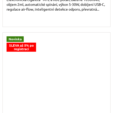
objem 2ml, automatické spínání, výkon 5-30W, dobíjení USB-C,
regulace air-flow, inteligentní detekce odporu, převratná...
Novinka
SLEVA až 5% po
registraci