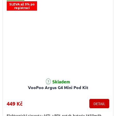
SLEVA až 5% po
registraci
Skladem
VooPoo Argus G4 Mini Pod Kit
449 Kč
DETAIL
Elektronická cigareta - MTL a RDL potah, baterie 1650mAh,