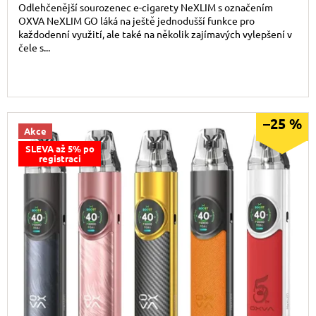
Odlehčenější sourozenec e-cigarety NeXLIM s označením
OXVA NeXLIM GO láká na ještě jednodušší funkce pro
každodenní využití, ale také na několik zajímavých vylepšení v
čele s...
–25 %
Akce
SLEVA až 5% po
registraci