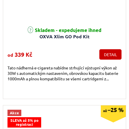
Průměrné hodnocení produktu je 4,9 z 5 hvězdiček.
Skladem - expedujeme ihned
OXVA Xlim GO Pod Kit
339 Kč
od
DETAIL
Tato nádherná e-cigareta nabídne strhující výstupní výkon až
30W s automatickým nastavením, obrovskou kapacitu baterie
1000mAh a plnou kompatibilitu se všemi cartridgemi z...
–25 %
až
Akce
SLEVA až 5% po
registraci