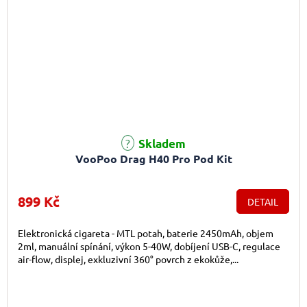
Skladem
VooPoo Drag H40 Pro Pod Kit
899 Kč
DETAIL
Elektronická cigareta - MTL potah, baterie 2450mAh, objem
2ml, manuální spínání, výkon 5-40W, dobíjení USB-C, regulace
air-flow, displej, exkluzivní 360° povrch z ekokůže,...