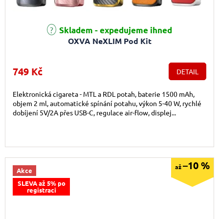
Průměrné hodnocení produktu je 4,6 z 5 hvězdiček.
Skladem - expedujeme ihned
OXVA NeXLIM Pod Kit
749 Kč
DETAIL
Elektronická cigareta - MTL a RDL potah, baterie 1500 mAh,
objem 2 ml, automatické spínání potahu, výkon 5-40 W, rychlé
dobíjení 5V/2A přes USB-C, regulace air-flow, displej...
–10 %
až
Akce
SLEVA až 5% po
registraci