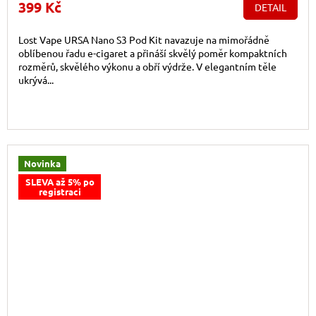
399 Kč
DETAIL
Lost Vape URSA Nano S3 Pod Kit navazuje na mimořádně
oblíbenou řadu e-cigaret a přináší skvělý poměr kompaktních
rozměrů, skvělého výkonu a obří výdrže. V elegantním těle
ukrývá...
Novinka
SLEVA až 5% po
registraci