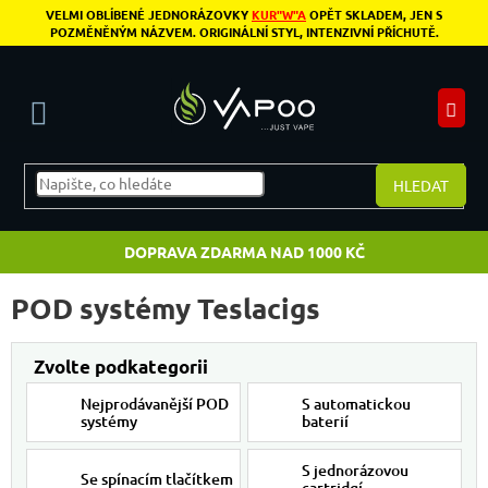
Přejít na obsah
VELMI OBLÍBENÉ JEDNORÁZOVKY
KUR"W"A
OPĚT SKLADEM, JEN S
POZMĚNĚNÝM NÁZVEM. ORIGINÁLNÍ STYL, INTENZIVNÍ PŘÍCHUTĚ.
N
HLEDAT
DOPRAVA ZDARMA NAD 1000 KČ
POD systémy Teslacigs
Nejprodávanější POD
S automatickou
systémy
baterií
S jednorázovou
Se spínacím tlačítkem
cartridgí