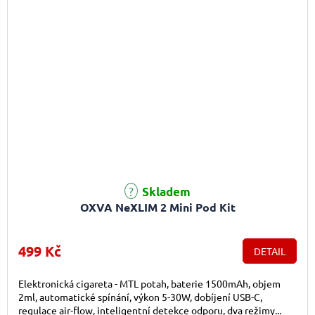
Skladem
OXVA NeXLIM 2 Mini Pod Kit
499 Kč
DETAIL
Elektronická cigareta - MTL potah, baterie 1500mAh, objem
2ml, automatické spínání, výkon 5-30W, dobíjení USB-C,
regulace air-flow, inteligentní detekce odporu, dva režimy...