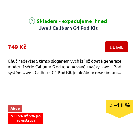
Průměrné hodnocení produktu je 5,0 z 5 hvězdiček.
Skladem - expedujeme ihned
Uwell Caliburn G4 Pod Kit
749 Kč
DETAIL
Chuť nadevše! S tímto sloganem vychází již čtvrtá generace
moderní série Caliburn G od renomované značky Uwell. Pod
systém Uwell Caliburn G4 Pod Kit je ideálním řešením pro...
–11 %
až
Akce
SLEVA až 5% po
registraci