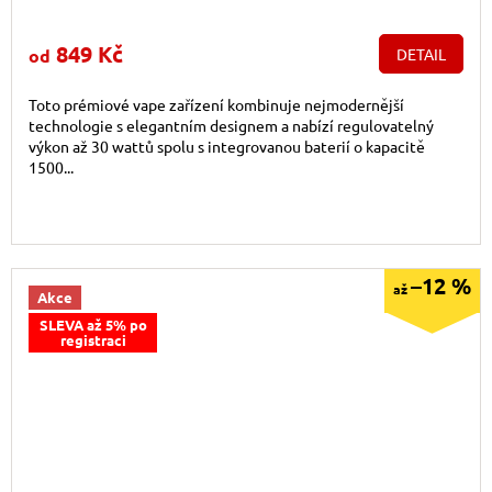
849 Kč
od
DETAIL
Toto prémiové vape zařízení kombinuje nejmodernější
technologie s elegantním designem a nabízí regulovatelný
výkon až 30 wattů spolu s integrovanou baterií o kapacitě
1500...
–12 %
až
Akce
SLEVA až 5% po
registraci