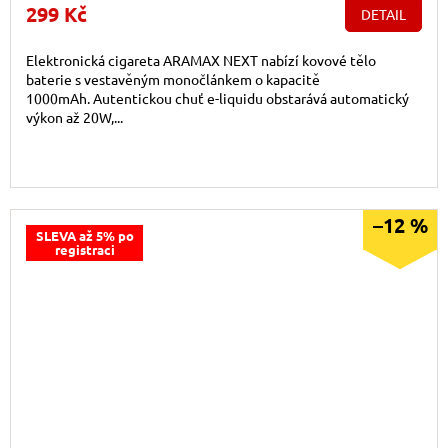
299 Kč
DETAIL
Elektronická cigareta ARAMAX NEXT nabízí kovové tělo
baterie s vestavěným monočlánkem o kapacitě
1000mAh. Autentickou chuť e-liquidu obstarává automatický
výkon až 20W,...
–12 %
SLEVA až 5% po
registraci