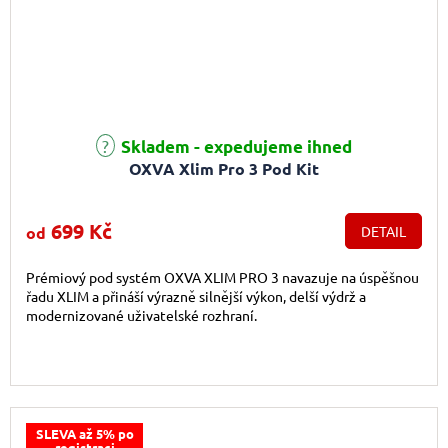
Průměrné hodnocení produktu je 5,0 z 5 hvězdiček.
Skladem - expedujeme ihned
OXVA Xlim Pro 3 Pod Kit
699 Kč
od
DETAIL
Prémiový pod systém OXVA XLIM PRO 3 navazuje na úspěšnou
řadu XLIM a přináší výrazně silnější výkon, delší výdrž a
modernizované uživatelské rozhraní.
SLEVA až 5% po
registraci