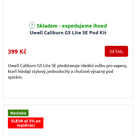
Skladem - expedujeme ihned
Uwell Caliburn G5 Lite SE Pod Kit
399 Kč
DETAIL
Uwell Caliburn G5 Lite SE představuje ideální volbu pro vapery,
kteří hledají stylový, jednoduchý a chuťově výrazný pod
systém.
Novinka
SLEVA až 5% po
registraci