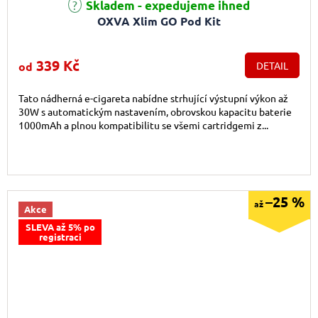
Průměrné hodnocení produktu je 4,9 z 5 hvězdiček.
Skladem - expedujeme ihned
OXVA Xlim GO Pod Kit
339 Kč
od
DETAIL
Tato nádherná e-cigareta nabídne strhující výstupní výkon až
30W s automatickým nastavením, obrovskou kapacitu baterie
1000mAh a plnou kompatibilitu se všemi cartridgemi z...
–25 %
až
Akce
SLEVA až 5% po
registraci