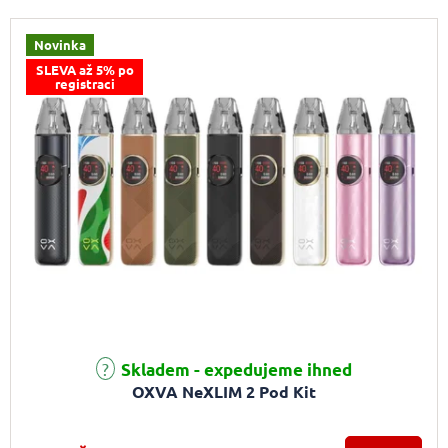
Novinka
SLEVA až 5% po
registraci
Skladem - expedujeme ihned
OXVA NeXLIM 2 Pod Kit