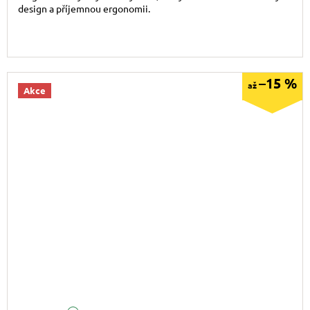
design a příjemnou ergonomii.
–15 %
až
Akce