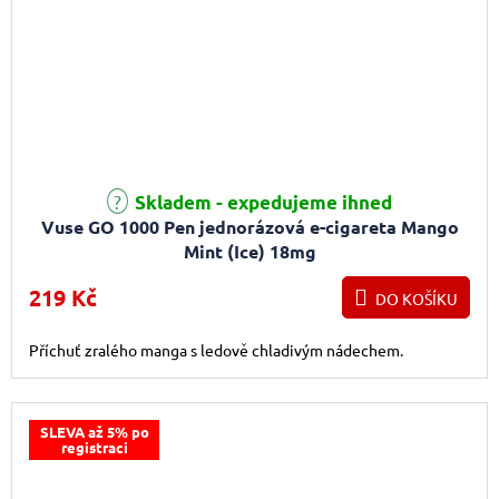
Skladem - expedujeme ihned
Vuse GO 1000 Pen jednorázová e-cigareta Mango
Mint (Ice) 18mg
219 Kč
DO KOŠÍKU
Příchuť zralého manga s ledově chladivým nádechem.
SLEVA až 5% po
registraci