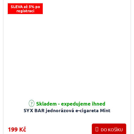
SLEVA až 5% po
registraci
Skladem - expedujeme ihned
SYX BAR jednorázová e-cigareta Mint
199 Kč
DO KOŠÍKU