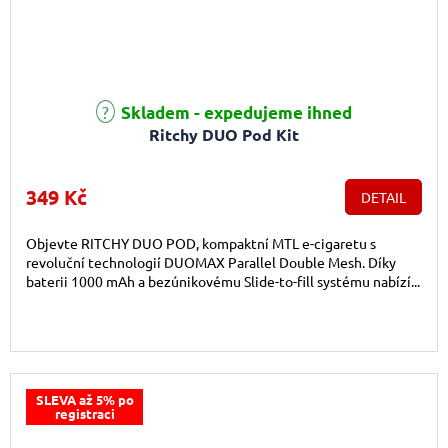
Průměrné hodnocení produktu je 5,0 z 5 hvězdiček.
Skladem - expedujeme ihned
Ritchy DUO Pod Kit
349 Kč
DETAIL
Objevte RITCHY DUO POD, kompaktní MTL e-cigaretu s
revoluční technologií DUOMAX Parallel Double Mesh. Díky
baterii 1000 mAh a bezúnikovému Slide-to-fill systému nabízí...
SLEVA až 5% po
registraci