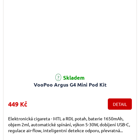
Skladem
VooPoo Argus G4 Mini Pod Kit
449 Kč
DETAIL
Elektronická cigareta - MTL a RDL potah, baterie 1650mAh,
objem 2ml, automatické spínání, výkon 5-30W, dobíjení USB-C,
regulace air-flow, inteligentní detekce odporu, převratná...