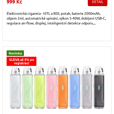
999 Kč
DETAIL
Elektronická cigareta - MTL a RDL potah, baterie 2000mAh,
objem 2ml, automatické spínání, výkon 5-40W, dobíjení USB-C,
regulace air-flow, displej, inteligentní detekce odporu,...
Novinka
SLEVA až 5% po
registraci