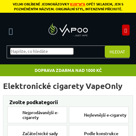
Přejít na obsah
VELMI OBLÍBENÉ JEDNORÁZOVKY
KUR"W"A
OPĚT SKLADEM, JEN S
POZMĚNĚNÝM NÁZVEM. ORIGINÁLNÍ STYL, INTENZIVNÍ PŘÍCHUTĚ.
N
HLEDAT
DOPRAVA ZDARMA NAD 1000 KČ
Elektronické cigarety VapeOnly
Nejprodávanější e-
Nejlevnější e-cigarety
cigarety
Začátečnické sady
Podle konstrukce