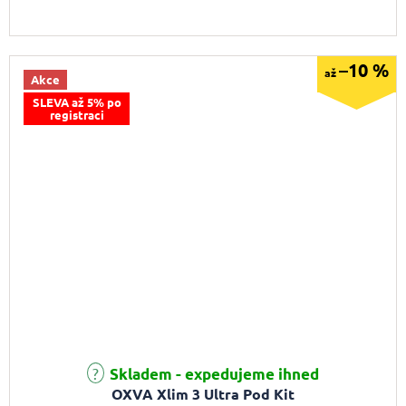
–10 %
až
Akce
SLEVA až 5% po
registraci
Průměrné hodnocení produktu je 5,0 z 5 hvězdiček.
Skladem - expedujeme ihned
OXVA Xlim 3 Ultra Pod Kit