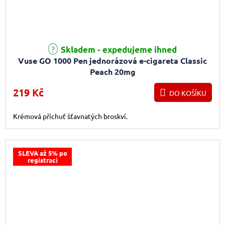
Skladem - expedujeme ihned
Vuse GO 1000 Pen jednorázová e-cigareta Classic
Peach 20mg
219 Kč
DO KOŠÍKU
Krémová příchuť šťavnatých broskví.
SLEVA až 5% po
registraci