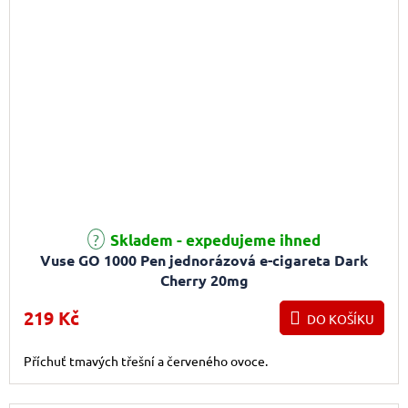
Průměrné hodnocení produktu je 3,0 z 5 hvězdiček.
Skladem - expedujeme ihned
Vuse GO 1000 Pen jednorázová e-cigareta Dark
Cherry 20mg
219 Kč
DO KOŠÍKU
Příchuť tmavých třešní a červeného ovoce.