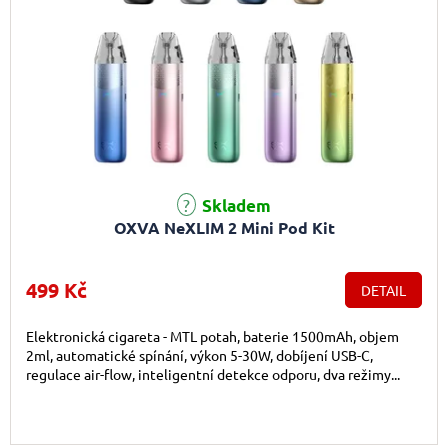
Skladem
OXVA NeXLIM 2 Mini Pod Kit
499 Kč
DETAIL
Elektronická cigareta - MTL potah, baterie 1500mAh, objem
2ml, automatické spínání, výkon 5-30W, dobíjení USB-C,
regulace air-flow, inteligentní detekce odporu, dva režimy...