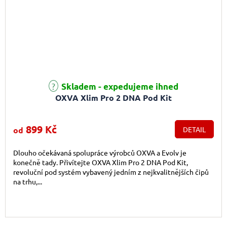
Průměrné hodnocení produktu je 4,6 z 5 hvězdiček.
Skladem - expedujeme ihned
OXVA Xlim Pro 2 DNA Pod Kit
899 Kč
od
DETAIL
Dlouho očekávaná spolupráce výrobců OXVA a Evolv je
konečně tady. Přivítejte OXVA Xlim Pro 2 DNA Pod Kit,
revoluční pod systém vybavený jedním z nejkvalitnějších čipů
na trhu,...