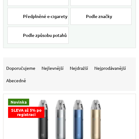
Předplněné e-cigarety
Podle značky
Podle způsobu potahů
Výpis produktů
Řazení produktů
Doporučujeme
Nejlevnější
Nejdražší
Nejprodávanější
Abecedně
Novinka
SLEVA až 5% po
registraci