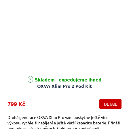
Průměrné hodnocení produktu je 5,0 z 5 hvězdiček.
Skladem - expedujeme ihned
OXVA Xlim Pro 2 Pod Kit
799 Kč
DETAIL
Druhá generace OXVA Xlim Pro vám poskytne ještě více
výkonu, rychlejší nabíjení a ještě větší kapacitu baterie. Přináší
upgrade ve všech směrech. Celému zařízení vévodí...