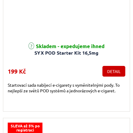
Průměrné hodnocení produktu je 5,0 z 5 hvězdiček.
Skladem - expedujeme ihned
SYX POD Starter Kit 16,5mg
199 Kč
DETAIL
Startovací sada nabíjecí e-cigarety s vyměnitelnými pody. To
nejlepší ze světů POD systémů a jednorázových e-cigaret.
SLEVA až 5% po
registraci