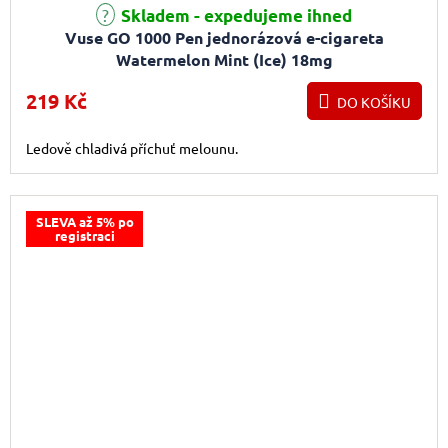
Průměrné hodnocení produktu je 4,0 z 5 hvězdiček.
Skladem - expedujeme ihned
Vuse GO 1000 Pen jednorázová e-cigareta
Watermelon Mint (Ice) 18mg
219 Kč
DO KOŠÍKU
Ledově chladivá příchuť melounu.
SLEVA až 5% po
registraci