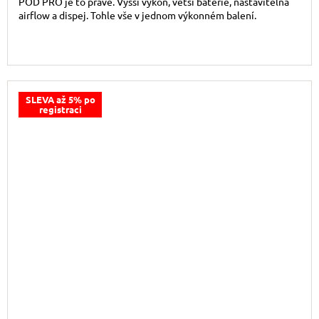
POD PRO je to pravé. Vyšší výkon, větší baterie, nastavitelná
airflow a dispej. Tohle vše v jednom výkonném balení.
SLEVA až 5% po
registraci