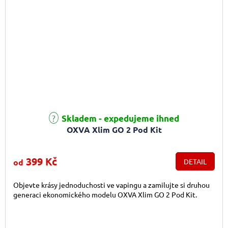
Průměrné hodnocení produktu je 5,0 z 5 hvězdiček.
Skladem - expedujeme ihned
OXVA Xlim GO 2 Pod Kit
399 Kč
od
DETAIL
Objevte krásy jednoduchosti ve vapingu a zamilujte si druhou
generaci ekonomického modelu OXVA Xlim GO 2 Pod Kit.