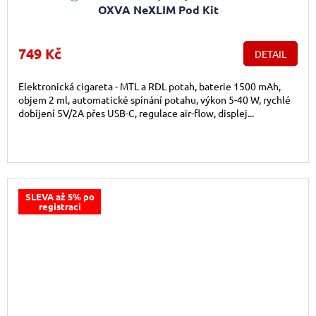
OXVA NeXLIM Pod Kit
749 Kč
DETAIL
Elektronická cigareta - MTL a RDL potah, baterie 1500 mAh,
objem 2 ml, automatické spínání potahu, výkon 5-40 W, rychlé
dobíjení 5V/2A přes USB-C, regulace air-flow, displej...
SLEVA až 5% po
registraci