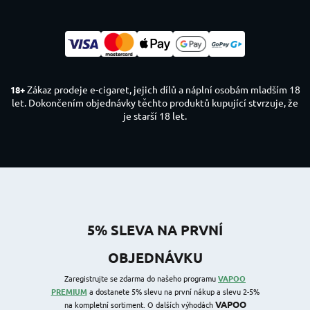
Zákaz prodeje e-cigaret, jejich dílů a náplní osobám mladším 18
18+
let. Dokončením objednávky těchto produktů kupující stvrzuje, že
je starší 18 let.
5% SLEVA NA PRVNÍ
OBJEDNÁVKU
Zaregistrujte se zdarma do našeho programu
VAPOO
PREMIUM
a dostanete 5% slevu na první nákup a slevu 2-5%
VAPOO
na kompletní sortiment. O dalších výhodách