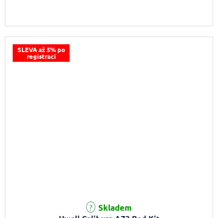
SLEVA až 5% po
registraci
Skladem