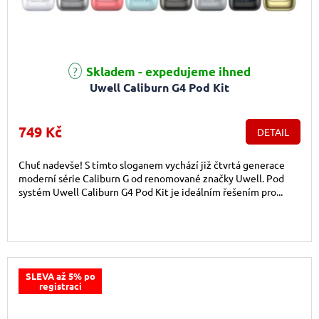
Průměrné hodnocení produktu je 5,0 z 5 hvězdiček.
Skladem - expedujeme ihned
Uwell Caliburn G4 Pod Kit
749 Kč
DETAIL
Chuť nadevše! S tímto sloganem vychází již čtvrtá generace
moderní série Caliburn G od renomované značky Uwell. Pod
systém Uwell Caliburn G4 Pod Kit je ideálním řešením pro...
SLEVA až 5% po
registraci