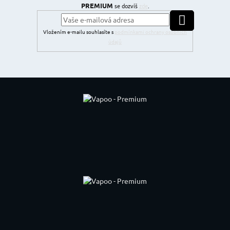
PREMIUM
se dozvíš
zde
.
PŘIHLÁSIT SE
Vložením e-mailu souhlasíte s
podmínkami ochrany osobních
údajů