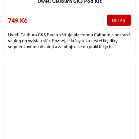
Uwell Caliburn GK3 Pod Kit
749 Kč
DETAIL
Uwell Caliburn GK3 Pod rozšiřuje platformu Caliburn a posouvá
vaping do vyšších sfér. Poznejte krásy retro estetiky díky
segmentovému displeji a zamilujte se do praktických...