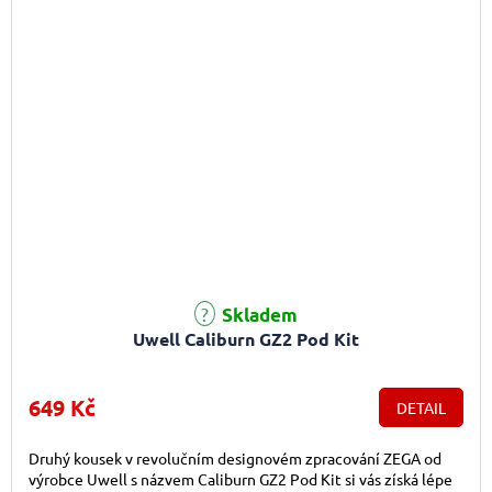
Průměrné hodnocení produktu je 5,0 z 5 hvězdiček.
Skladem
Uwell Caliburn GZ2 Pod Kit
649 Kč
DETAIL
Druhý kousek v revolučním designovém zpracování ZEGA od
výrobce Uwell s názvem Caliburn GZ2 Pod Kit si vás získá lépe