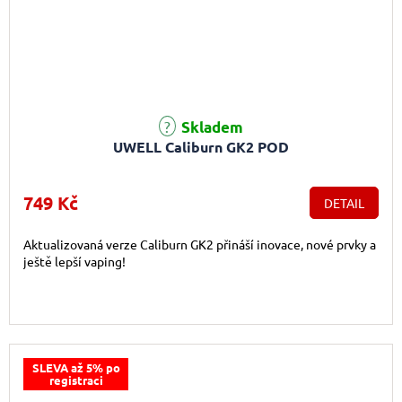
Průměrné hodnocení produktu je 5,0 z 5 hvězdiček.
Skladem
UWELL Caliburn GK2 POD
749 Kč
DETAIL
Aktualizovaná verze Caliburn GK2 přináší inovace, nové prvky a
ještě lepší vaping!
SLEVA až 5% po
registraci