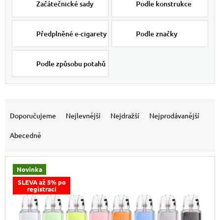
Začátečnické sady
Podle konstrukce
Předplněné e-cigarety
Podle značky
Podle způsobu potahů
Výpis produktů
Řazení produktů
Doporučujeme
Nejlevnější
Nejdražší
Nejprodávanější
Abecedně
Novinka
SLEVA až 5% po
registraci