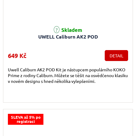
Průměrné hodnocení produktu je 5,0 z 5 hvězdiček.
Skladem
UWELL Caliburn AK2 POD
649 Kč
DETAIL
Uwell Caliburn AK2 POD Kit je nástupcem populárního KOKO
Prime z rodiny Caliburn. Můžete se těšit na osvědčenou klasiku
v novém designu s hned několika vylepšeními.
SLEVA až 5% po
registraci