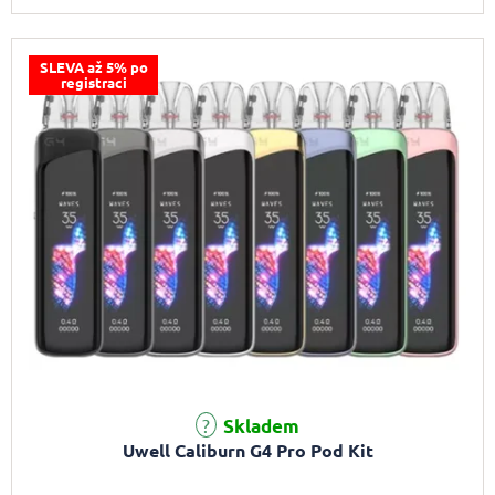
SLEVA až 5% po
registraci
Skladem
Uwell Caliburn G4 Pro Pod Kit