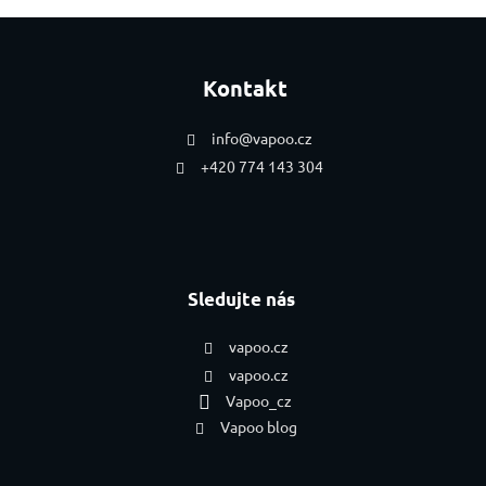
Zápatí
Kontakt
info
@
vapoo.cz
+420 774 143 304
Sledujte nás
vapoo.cz
vapoo.cz
Vapoo_cz
Vapoo blog