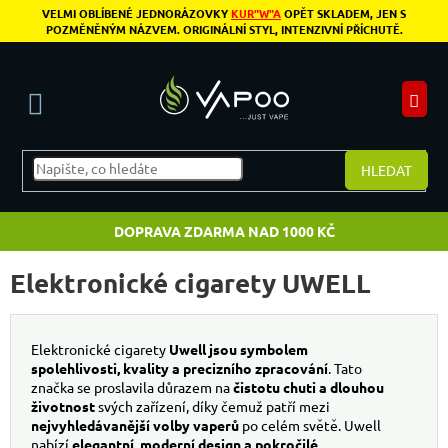
Přejít na obsah
VELMI OBLÍBENÉ JEDNORÁZOVKY
KUR"W"A
OPĚT SKLADEM, JEN S
POZMĚNĚNÝM NÁZVEM. ORIGINÁLNÍ STYL, INTENZIVNÍ PŘÍCHUTĚ.
N
HLEDAT
DOPRAVA ZDARMA NAD 1000 KČ
Elektronické cigarety UWELL
Elektronické cigarety
Uwell jsou symbolem
spolehlivosti, kvality a precizního zpracování
. Tato
značka se proslavila důrazem na
čistotu chuti a dlouhou
životnost
svých zařízení, díky čemuž patří mezi
nejvyhledávanější volby vaperů
po celém světě. Uwell
nabízí
elegantní, moderní design a pokročilé