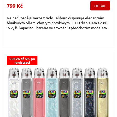
799 Kč
DETAIL
Nejnadupanější verze z řady Caliburn disponuje elegantním
hliníkovým tělem, chytrým dotykovým OLED displejem a o 80
% vyšší kapacitou baterie ve srovnání s předchozím modelem.
SLEVA až 5% po
registraci