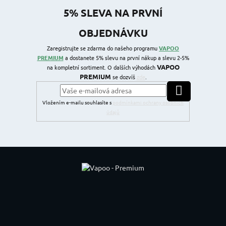
5% SLEVA NA PRVNÍ
OBJEDNÁVKU
Zaregistrujte se zdarma do našeho programu
VAPOO
PREMIUM
a dostanete 5% slevu na první nákup a slevu 2-5%
VAPOO
na kompletní sortiment. O dalších výhodách
PREMIUM
se dozvíš
zde
.
PŘIHLÁSIT SE
Vložením e-mailu souhlasíte s
podmínkami ochrany osobních
údajů