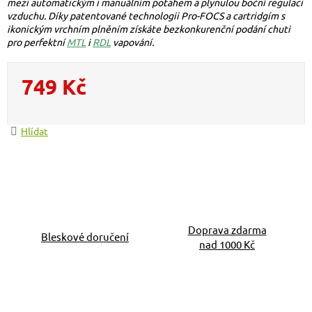
mezi automatickým i manuálním potahem a plynulou boční regulaci
vzduchu. Díky patentované technologii Pro-FOCS a cartridgím s
ikonickým vrchním plněním získáte bezkonkurenční podání chuti
pro perfektní
MTL
i
RDL
vapování.
749 Kč
Měrná cena:
Hlídat
Doprava zdarma
Bleskové doručení
nad 1000 Kč