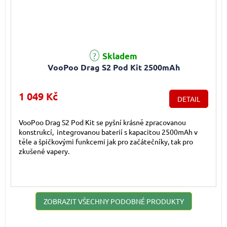
Průměrné hodnocení produktu je 5,0 z 5 hvězdiček.
Skladem
VooPoo Drag S2 Pod Kit 2500mAh
1 049 Kč
DETAIL
VooPoo Drag S2 Pod Kit se pyšní krásně zpracovanou
konstrukcí, integrovanou baterií s kapacitou 2500mAh v
těle a špičkovými funkcemi jak pro začátečníky, tak pro
zkušené vapery.
ZOBRAZIT VŠECHNY PODOBNÉ PRODUKTY