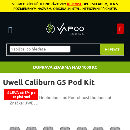
Přejít na obsah
VELMI OBLÍBENÉ JEDNORÁZOVKY
KUR"W"A
OPĚT SKLADEM, JEN S
POZMĚNĚNÝM NÁZVEM. ORIGINÁLNÍ STYL, INTENZIVNÍ PŘÍCHUTĚ.
N
HLEDAT
DOPRAVA ZDARMA NAD 1000 KČ
Uwell Caliburn G5 Pod Kit
SLEVA až 5% po
registraci
Průměrné hodnocení produktu je 0,0 z 5 hvězdiče
Neohodnoceno
Podrobnosti hodnocení
Značka:
UWELL