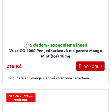
Skladem - expedujeme ihned
Vuse GO 1000 Pen jednorázová e-cigareta Mango
Mint (Ice) 18mg
219 Kč
DO KOŠÍKU
Příchuť zralého manga s ledově chladivým nádechem.
SLEVA až 5% po
registraci