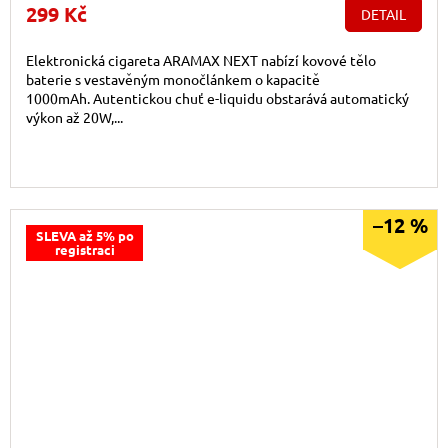
299 Kč
DETAIL
Elektronická cigareta ARAMAX NEXT nabízí kovové tělo
baterie s vestavěným monočlánkem o kapacitě
1000mAh. Autentickou chuť e-liquidu obstarává automatický
výkon až 20W,...
–12 %
SLEVA až 5% po
registraci