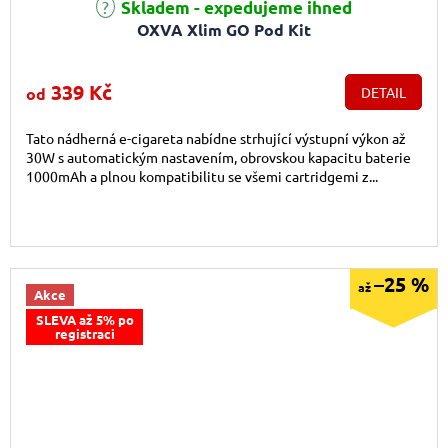
Průměrné hodnocení produktu je 4,9 z 5 hvězdiček.
Skladem - expedujeme ihned
OXVA Xlim GO Pod Kit
339 Kč
od
DETAIL
Tato nádherná e-cigareta nabídne strhující výstupní výkon až
30W s automatickým nastavením, obrovskou kapacitu baterie
1000mAh a plnou kompatibilitu se všemi cartridgemi z...
–25 %
až
Akce
SLEVA až 5% po
registraci