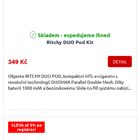
Průměrné hodnocení produktu je 5,0 z 5 hvězdiček.
Skladem - expedujeme ihned
Ritchy DUO Pod Kit
349 Kč
DETAIL
Objevte RITCHY DUO POD, kompaktní MTL e-cigaretu s
revoluční technologií DUOMAX Parallel Double Mesh. Díky
baterii 1000 mAh a bezúnikovému Slide-to-fill systému nabízí...
SLEVA až 5% po
registraci