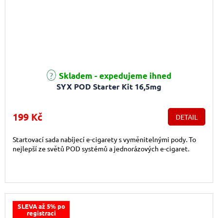
Průměrné hodnocení produktu je 5,0 z 5 hvězdiček.
Skladem - expedujeme ihned
SYX POD Starter Kit 16,5mg
199 Kč
DETAIL
Startovací sada nabíjecí e-cigarety s vyměnitelnými pody. To
nejlepší ze světů POD systémů a jednorázových e-cigaret.
SLEVA až 5% po
registraci