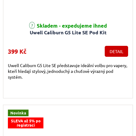
Skladem - expedujeme ihned
Uwell Caliburn G5 Lite SE Pod Kit
399 Kč
DETAIL
Uwell Caliburn G5 Lite SE představuje ideální volbu pro vapery,
kteří hledají stylový, jednoduchý a chuťově výrazný pod
systém.
Novinka
SLEVA až 5% po
registraci