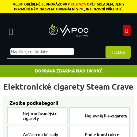
Přejít na obsah
VELMI OBLÍBENÉ JEDNORÁZOVKY
KUR"W"A
OPĚT SKLADEM, JEN S
POZMĚNĚNÝM NÁZVEM. ORIGINÁLNÍ STYL, INTENZIVNÍ PŘÍCHUTĚ.
N
HLEDAT
DOPRAVA ZDARMA NAD 1000 KČ
Elektronické cigarety Steam Crave
Nejprodávanější e-
Nejlevnější e-cigarety
cigarety
Začátečnické sady
Podle konstrukce