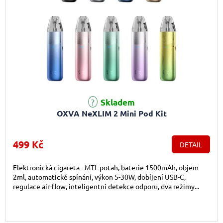
Skladem
OXVA NeXLIM 2 Mini Pod Kit
499 Kč
DETAIL
Elektronická cigareta - MTL potah, baterie 1500mAh, objem
2ml, automatické spínání, výkon 5-30W, dobíjení USB-C,
regulace air-flow, inteligentní detekce odporu, dva režimy...