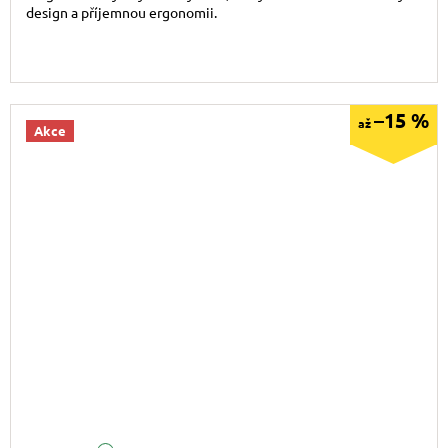
design a příjemnou ergonomii.
–15 %
až
Akce