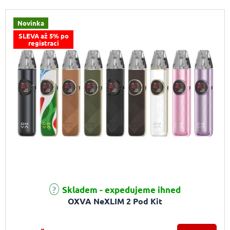
Novinka
SLEVA až 5% po
registraci
Skladem - expedujeme ihned
OXVA NeXLIM 2 Pod Kit