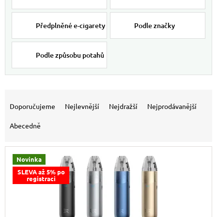
Předplněné e-cigarety
Podle značky
Podle způsobu potahů
Výpis produktů
Řazení produktů
Doporučujeme
Nejlevnější
Nejdražší
Nejprodávanější
Abecedně
Novinka
SLEVA až 5% po
registraci