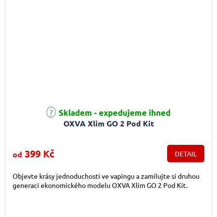
Průměrné hodnocení produktu je 5,0 z 5 hvězdiček.
Skladem - expedujeme ihned
OXVA Xlim GO 2 Pod Kit
399 Kč
od
DETAIL
Objevte krásy jednoduchosti ve vapingu a zamilujte si druhou
generaci ekonomického modelu OXVA Xlim GO 2 Pod Kit.