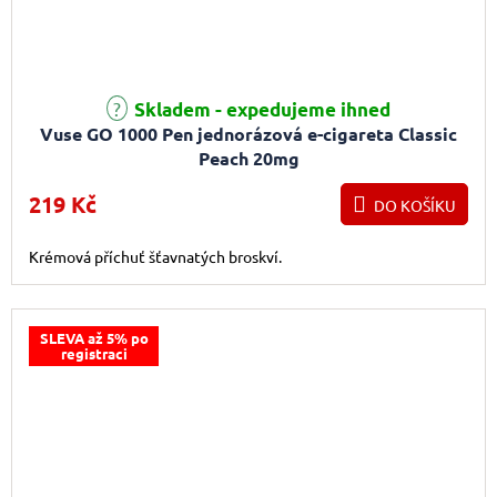
Skladem - expedujeme ihned
Vuse GO 1000 Pen jednorázová e-cigareta Classic
Peach 20mg
219 Kč
DO KOŠÍKU
Krémová příchuť šťavnatých broskví.
SLEVA až 5% po
registraci