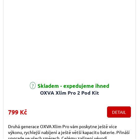
Průměrné hodnocení produktu je 5,0 z 5 hvězdiček.
Skladem - expedujeme ihned
OXVA Xlim Pro 2 Pod Kit
799 Kč
DETAIL
Druhá generace OXVA Xlim Pro vám poskytne ještě více
výkonu, rychlejší nabíjení a ještě větší kapacitu baterie. Přináší
upgrade ve všech směrech. Celému zařízení vévodí...