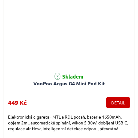
Skladem
VooPoo Argus G4 Mini Pod Kit
449 Kč
DETAIL
Elektronická cigareta - MTL a RDL potah, baterie 1650mAh,
objem 2ml, automatické spínání, výkon 5-30W, dobíjení USB-C,
regulace air-flow, inteligentní detekce odporu, převratná...