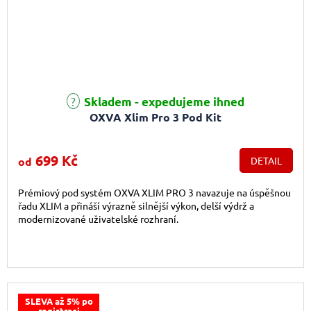
Průměrné hodnocení produktu je 5,0 z 5 hvězdiček.
Skladem - expedujeme ihned
OXVA Xlim Pro 3 Pod Kit
699 Kč
od
DETAIL
Prémiový pod systém OXVA XLIM PRO 3 navazuje na úspěšnou
řadu XLIM a přináší výrazně silnější výkon, delší výdrž a
modernizované uživatelské rozhraní.
SLEVA až 5% po
registraci