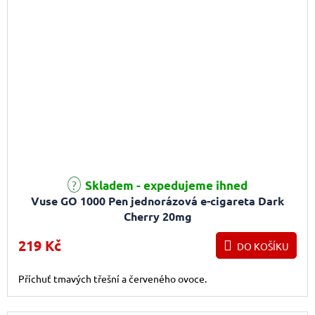
Průměrné hodnocení produktu je 3,0 z 5 hvězdiček.
Skladem - expedujeme ihned
Vuse GO 1000 Pen jednorázová e-cigareta Dark
Cherry 20mg
219 Kč
DO KOŠÍKU
Příchuť tmavých třešní a červeného ovoce.