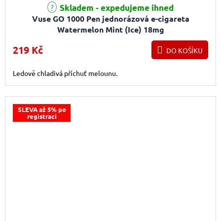
Průměrné hodnocení produktu je 4,0 z 5 hvězdiček.
Skladem - expedujeme ihned
Vuse GO 1000 Pen jednorázová e-cigareta
Watermelon Mint (Ice) 18mg
219 Kč
DO KOŠÍKU
Ledově chladivá příchuť melounu.
SLEVA až 5% po
registraci