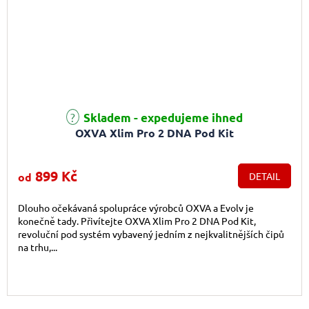
Průměrné hodnocení produktu je 4,6 z 5 hvězdiček.
Skladem - expedujeme ihned
OXVA Xlim Pro 2 DNA Pod Kit
899 Kč
od
DETAIL
Dlouho očekávaná spolupráce výrobců OXVA a Evolv je
konečně tady. Přivítejte OXVA Xlim Pro 2 DNA Pod Kit,
revoluční pod systém vybavený jedním z nejkvalitnějších čipů
na trhu,...