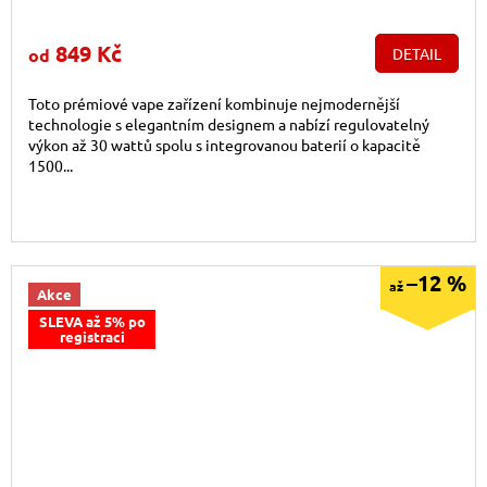
849 Kč
od
DETAIL
Toto prémiové vape zařízení kombinuje nejmodernější
technologie s elegantním designem a nabízí regulovatelný
výkon až 30 wattů spolu s integrovanou baterií o kapacitě
1500...
–12 %
až
Akce
SLEVA až 5% po
registraci