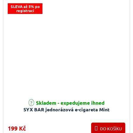
SLEVA až 5% po
registraci
Skladem - expedujeme ihned
SYX BAR jednorázová e-cigareta Mint
199 Kč
DO KOŠÍKU