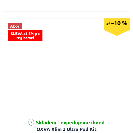
–10 %
až
Akce
SLEVA až 5% po
registraci
Průměrné hodnocení produktu je 5,0 z 5 hvězdiček.
Skladem - expedujeme ihned
OXVA Xlim 3 Ultra Pod Kit