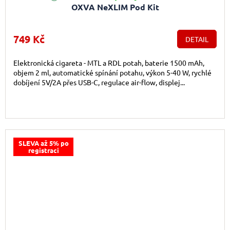
OXVA NeXLIM Pod Kit
749 Kč
DETAIL
Elektronická cigareta - MTL a RDL potah, baterie 1500 mAh,
objem 2 ml, automatické spínání potahu, výkon 5-40 W, rychlé
dobíjení 5V/2A přes USB-C, regulace air-flow, displej...
SLEVA až 5% po
registraci