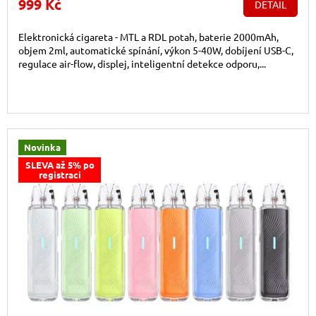
999 Kč
DETAIL
Elektronická cigareta - MTL a RDL potah, baterie 2000mAh,
objem 2ml, automatické spínání, výkon 5-40W, dobíjení USB-C,
regulace air-flow, displej, inteligentní detekce odporu,...
Novinka
SLEVA až 5% po
registraci