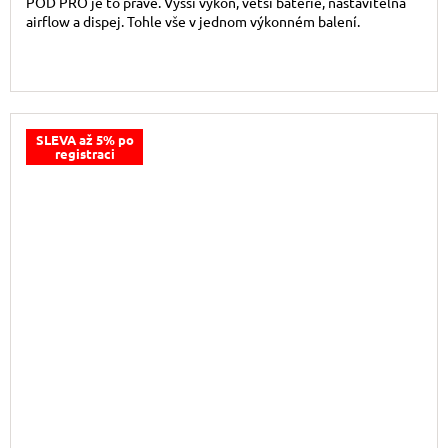
POD PRO je to pravé. Vyšší výkon, větší baterie, nastavitelná
airflow a dispej. Tohle vše v jednom výkonném balení.
SLEVA až 5% po
registraci