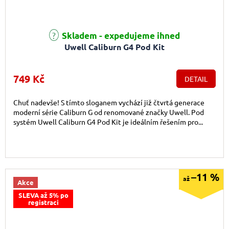
Průměrné hodnocení produktu je 5,0 z 5 hvězdiček.
Skladem - expedujeme ihned
Uwell Caliburn G4 Pod Kit
749 Kč
DETAIL
Chuť nadevše! S tímto sloganem vychází již čtvrtá generace
moderní série Caliburn G od renomované značky Uwell. Pod
systém Uwell Caliburn G4 Pod Kit je ideálním řešením pro...
–11 %
až
Akce
SLEVA až 5% po
registraci