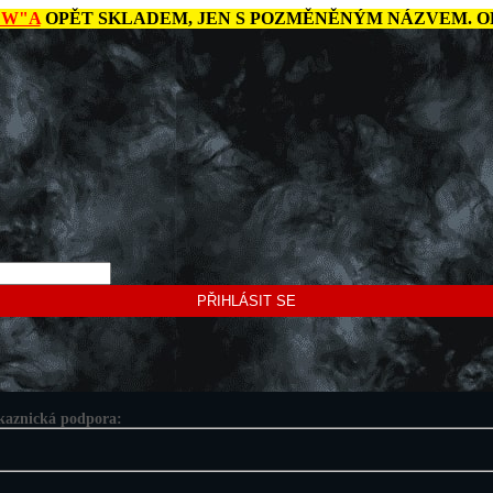
"W"A
OPĚT SKLADEM, JEN S POZMĚNĚNÝM NÁZVEM. OR
PŘIHLÁSIT SE
kaznická podpora: