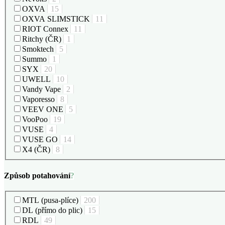
OXVA
15
OXVA SLIMSTICK
11
RIOT Connex
11
Ritchy (ČR)
1
Smoktech
5
Summo
1
SYX
20
UWELL
10
Vandy Vape
2
Vaporesso
8
VEEV ONE
5
VooPoo
19
VUSE
4
VUSE GO
14
X4 (ČR)
8
Způsob potahování
?
MTL (pusa-plíce)
200
DL (přímo do plic)
15
RDL
49