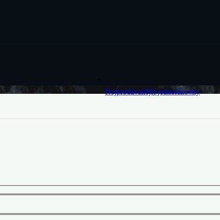
Nejprodávanější jednorázovky
Levné jednorázovky