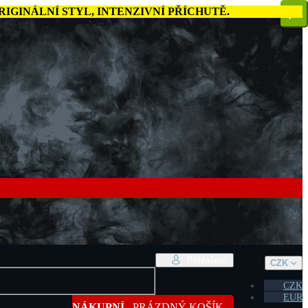
IGINÁLNÍ STYL, INTENZIVNÍ PŘÍCHUTĚ.
Přihlášení
CZK
CZK
EUR
NÁKUPNÍ KOŠÍK
PRÁZDNÝ KOŠÍK