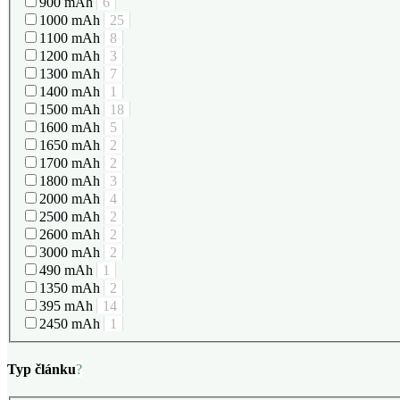
900 mAh
6
1000 mAh
25
1100 mAh
8
1200 mAh
3
1300 mAh
7
1400 mAh
1
1500 mAh
18
1600 mAh
5
1650 mAh
2
1700 mAh
2
1800 mAh
3
2000 mAh
4
2500 mAh
2
2600 mAh
2
3000 mAh
2
490 mAh
1
1350 mAh
2
Nejprodávanější e-cigarety
395 mAh
14
2450 mAh
1
Typ článku
?