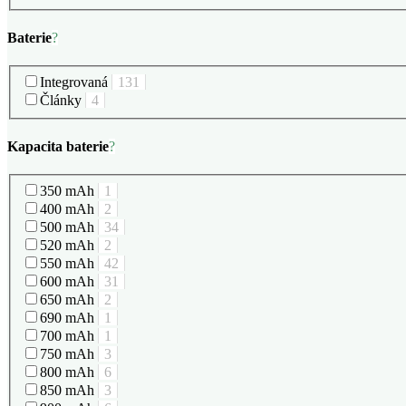
Baterie
?
Integrovaná
131
Články
4
Kapacita baterie
?
350 mAh
1
400 mAh
2
500 mAh
34
520 mAh
2
550 mAh
42
600 mAh
31
650 mAh
2
690 mAh
1
700 mAh
1
750 mAh
3
800 mAh
6
850 mAh
3