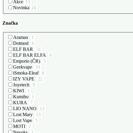
Akce
13
Novinka
24
Značka
Aramax
1
Dotmod
6
ELF BAR
31
ELF BAR ELFA
4
Emporio (ČR)
5
Geekvape
10
iSmoka-Eleaf
8
IZY VAPE
22
Joyetech
9
KIWI
1
Kumiho
1
KURA
7
LIO NANO
13
Lost Mary
13
Lost Vape
5
MOTI
2
Nevoks
2