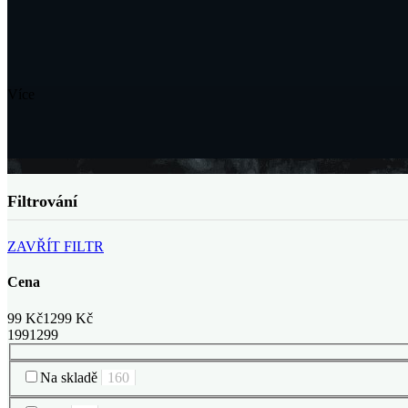
Více
Postranní panel
ZAVŘÍT FILTR
Cena
99
Kč
1299
Kč
1
99
1299
Na skladě
160