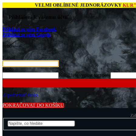
Přejít na obsah
VELMI OBLÍBENÉ JEDNORÁZOVKY
KUR
Přihlásit se přes Facebook
Přihlásit se přes Google
nebo
E-mail
Heslo
Nemůžete vyplnit toto pole
Zapomenuté heslo
POKRAČOVAT DO KOŠÍKU
Zá