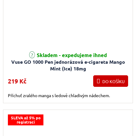
Skladem - expedujeme ihned
Vuse GO 1000 Pen jednorázová e-cigareta Mango
Mint (Ice) 18mg
219 Kč
DO KOŠÍKU
Příchuť zralého manga s ledově chladivým nádechem.
SLEVA až 5% po
registraci