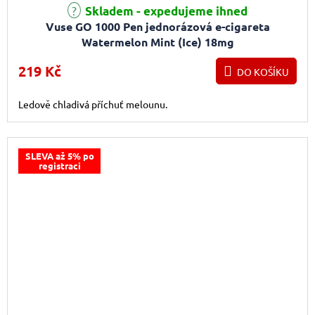
Průměrné hodnocení produktu je 4,0 z 5 hvězdiček.
Skladem - expedujeme ihned
Vuse GO 1000 Pen jednorázová e-cigareta
Watermelon Mint (Ice) 18mg
219 Kč
DO KOŠÍKU
Ledově chladivá příchuť melounu.
SLEVA až 5% po
registraci