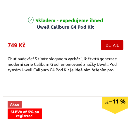
Průměrné hodnocení produktu je 5,0 z 5 hvězdiček.
Skladem - expedujeme ihned
Uwell Caliburn G4 Pod Kit
749 Kč
DETAIL
Chuť nadevše! S tímto sloganem vychází již čtvrtá generace
moderní série Caliburn G od renomované značky Uwell. Pod
systém Uwell Caliburn G4 Pod Kit je ideálním řešením pro...
–11 %
až
Akce
SLEVA až 5% po
registraci