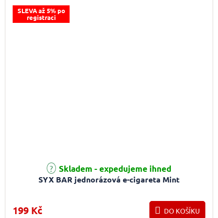
SLEVA až 5% po
registraci
Skladem - expedujeme ihned
SYX BAR jednorázová e-cigareta Mint
199 Kč
DO KOŠÍKU