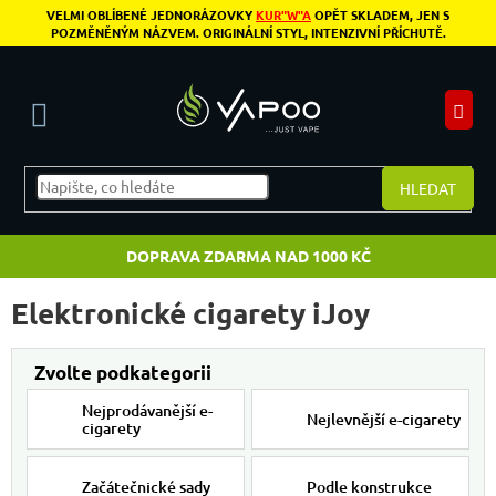
Přejít na obsah
VELMI OBLÍBENÉ JEDNORÁZOVKY
KUR"W"A
OPĚT SKLADEM, JEN S
POZMĚNĚNÝM NÁZVEM. ORIGINÁLNÍ STYL, INTENZIVNÍ PŘÍCHUTĚ.
N
HLEDAT
DOPRAVA ZDARMA NAD 1000 KČ
Elektronické cigarety iJoy
Nejprodávanější e-
Nejlevnější e-cigarety
cigarety
Začátečnické sady
Podle konstrukce