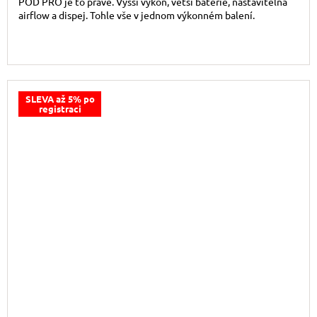
POD PRO je to pravé. Vyšší výkon, větší baterie, nastavitelná
airflow a dispej. Tohle vše v jednom výkonném balení.
SLEVA až 5% po
registraci