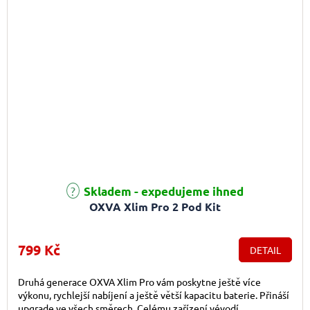
Průměrné hodnocení produktu je 5,0 z 5 hvězdiček.
Skladem - expedujeme ihned
OXVA Xlim Pro 2 Pod Kit
799 Kč
DETAIL
Druhá generace OXVA Xlim Pro vám poskytne ještě více
výkonu, rychlejší nabíjení a ještě větší kapacitu baterie. Přináší
upgrade ve všech směrech. Celému zařízení vévodí...