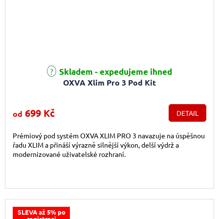
Průměrné hodnocení produktu je 5,0 z 5 hvězdiček.
Skladem - expedujeme ihned
OXVA Xlim Pro 3 Pod Kit
699 Kč
od
DETAIL
Prémiový pod systém OXVA XLIM PRO 3 navazuje na úspěšnou
řadu XLIM a přináší výrazně silnější výkon, delší výdrž a
modernizované uživatelské rozhraní.
SLEVA až 5% po
registraci