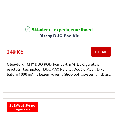
Průměrné hodnocení produktu je 5,0 z 5 hvězdiček.
Skladem - expedujeme ihned
Ritchy DUO Pod Kit
349 Kč
DETAIL
Objevte RITCHY DUO POD, kompaktní MTL e-cigaretu s
revoluční technologií DUOMAX Parallel Double Mesh. Díky
baterii 1000 mAh a bezúnikovému Slide-to-fill systému nabízí...
SLEVA až 5% po
registraci