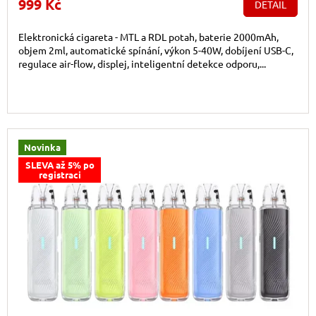
999 Kč
DETAIL
Elektronická cigareta - MTL a RDL potah, baterie 2000mAh,
objem 2ml, automatické spínání, výkon 5-40W, dobíjení USB-C,
regulace air-flow, displej, inteligentní detekce odporu,...
Novinka
SLEVA až 5% po
registraci