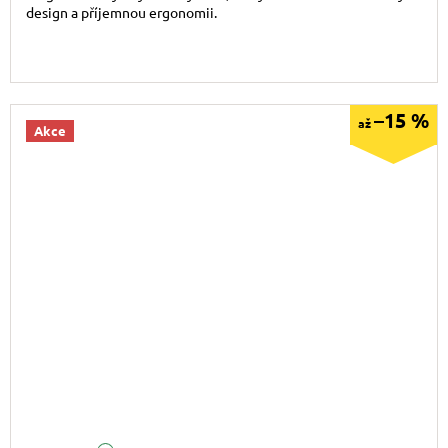
design a příjemnou ergonomii.
–15 %
až
Akce