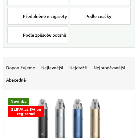
Předplněné e-cigarety
Podle značky
Podle způsobu potahů
Výpis produktů
Řazení produktů
Doporučujeme
Nejlevnější
Nejdražší
Nejprodávanější
Abecedně
Novinka
SLEVA až 5% po
registraci