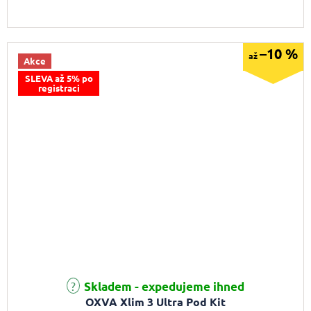
–10 %
až
Akce
SLEVA až 5% po
registraci
Průměrné hodnocení produktu je 5,0 z 5 hvězdiček.
Skladem - expedujeme ihned
OXVA Xlim 3 Ultra Pod Kit