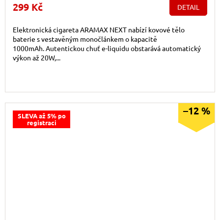
299 Kč
DETAIL
Elektronická cigareta ARAMAX NEXT nabízí kovové tělo
baterie s vestavěným monočlánkem o kapacitě
1000mAh. Autentickou chuť e-liquidu obstarává automatický
výkon až 20W,...
–12 %
SLEVA až 5% po
registraci