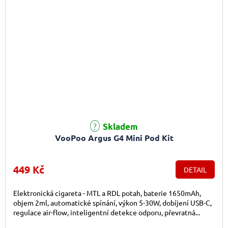
Skladem
VooPoo Argus G4 Mini Pod Kit
449 Kč
DETAIL
Elektronická cigareta - MTL a RDL potah, baterie 1650mAh,
objem 2ml, automatické spínání, výkon 5-30W, dobíjení USB-C,
regulace air-flow, inteligentní detekce odporu, převratná...