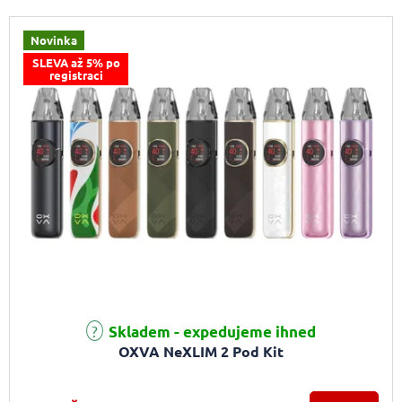
Novinka
SLEVA až 5% po
registraci
Skladem - expedujeme ihned
OXVA NeXLIM 2 Pod Kit