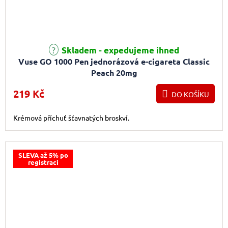
Skladem - expedujeme ihned
Vuse GO 1000 Pen jednorázová e-cigareta Classic
Peach 20mg
219 Kč
DO KOŠÍKU
Krémová příchuť šťavnatých broskví.
SLEVA až 5% po
registraci