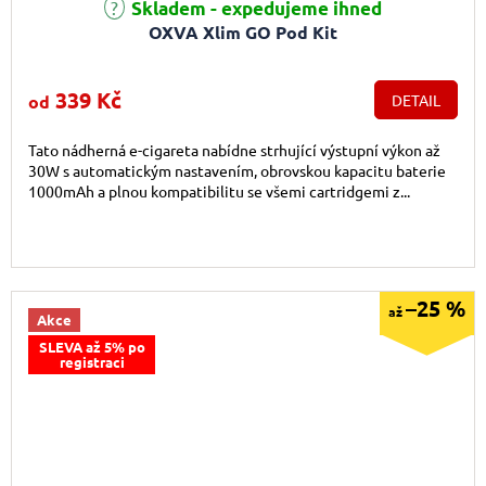
Průměrné hodnocení produktu je 4,9 z 5 hvězdiček.
Skladem - expedujeme ihned
OXVA Xlim GO Pod Kit
339 Kč
od
DETAIL
Tato nádherná e-cigareta nabídne strhující výstupní výkon až
30W s automatickým nastavením, obrovskou kapacitu baterie
1000mAh a plnou kompatibilitu se všemi cartridgemi z...
–25 %
až
Akce
SLEVA až 5% po
registraci