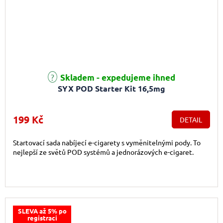
Průměrné hodnocení produktu je 5,0 z 5 hvězdiček.
Skladem - expedujeme ihned
SYX POD Starter Kit 16,5mg
199 Kč
DETAIL
Startovací sada nabíjecí e-cigarety s vyměnitelnými pody. To
nejlepší ze světů POD systémů a jednorázových e-cigaret.
SLEVA až 5% po
registraci