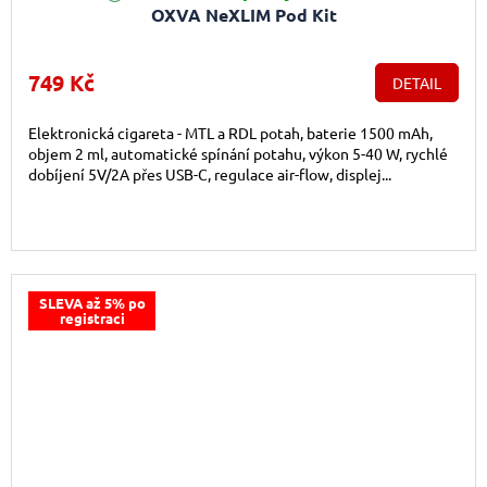
OXVA NeXLIM Pod Kit
749 Kč
DETAIL
Elektronická cigareta - MTL a RDL potah, baterie 1500 mAh,
objem 2 ml, automatické spínání potahu, výkon 5-40 W, rychlé
dobíjení 5V/2A přes USB-C, regulace air-flow, displej...
SLEVA až 5% po
registraci