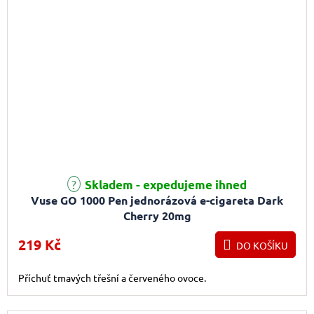
Průměrné hodnocení produktu je 3,0 z 5 hvězdiček.
Skladem - expedujeme ihned
Vuse GO 1000 Pen jednorázová e-cigareta Dark
Cherry 20mg
219 Kč
DO KOŠÍKU
Příchuť tmavých třešní a červeného ovoce.