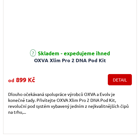
Průměrné hodnocení produktu je 4,6 z 5 hvězdiček.
Skladem - expedujeme ihned
OXVA Xlim Pro 2 DNA Pod Kit
899 Kč
od
DETAIL
Dlouho očekávaná spolupráce výrobců OXVA a Evolv je
konečně tady. Přivítejte OXVA Xlim Pro 2 DNA Pod Kit,
revoluční pod systém vybavený jedním z nejkvalitnějších čipů
na trhu,...