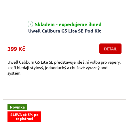
Skladem - expedujeme ihned
Uwell Caliburn G5 Lite SE Pod Kit
399 Kč
DETAIL
Uwell Caliburn G5 Lite SE představuje ideální volbu pro vapery,
kteří hledají stylový, jednoduchý a chuťově výrazný pod
systém.
Novinka
SLEVA až 5% po
registraci