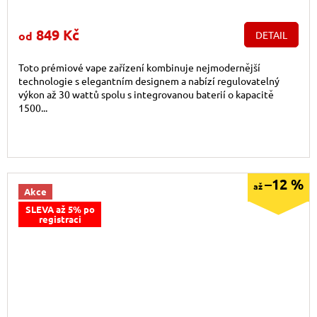
849 Kč
od
DETAIL
Toto prémiové vape zařízení kombinuje nejmodernější
technologie s elegantním designem a nabízí regulovatelný
výkon až 30 wattů spolu s integrovanou baterií o kapacitě
1500...
–12 %
až
Akce
SLEVA až 5% po
registraci