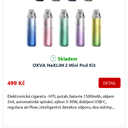
Skladem
OXVA NeXLIM 2 Mini Pod Kit
499 Kč
DETAIL
Elektronická cigareta - MTL potah, baterie 1500mAh, objem
2ml, automatické spínání, výkon 5-30W, dobíjení USB-C,
regulace air-flow, inteligentní detekce odporu, dva režimy...