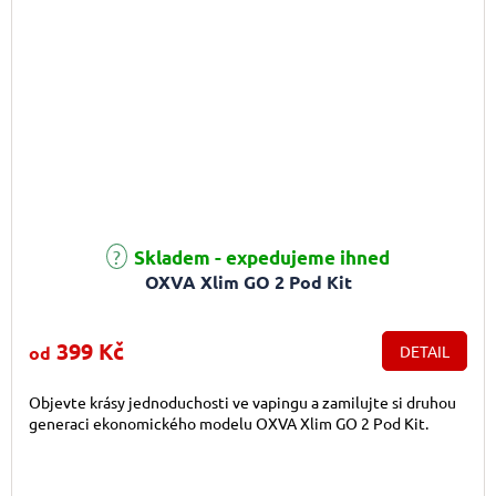
Průměrné hodnocení produktu je 5,0 z 5 hvězdiček.
Skladem - expedujeme ihned
OXVA Xlim GO 2 Pod Kit
399 Kč
od
DETAIL
Objevte krásy jednoduchosti ve vapingu a zamilujte si druhou
generaci ekonomického modelu OXVA Xlim GO 2 Pod Kit.