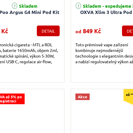
Průměrné hodnocení produktu j
Skladem
Skladem - expedujeme 
Poo Argus G4 Mini Pod Kit
OXVA Xlim 3 Ultra Pod 
 Kč
849 Kč
DETAIL
od
DE
ronická cigareta - MTL a RDL
Toto prémiové vape zařízení
, baterie 1650mAh, objem 2ml,
kombinuje nejmodernější
atické spínání, výkon 5-30W,
technologie s elegantním des
ení USB-C, regulace air-flow,
a nabízí regulovatelný výkon a
igentní detekce odporu,
wattů spolu s integrovanou bat
atná...
kapacitě 1500...
až
VA až 5% po
Akce
registraci