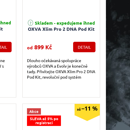
e 4,9 z 5 hvězdiček.
Průměrné hodnocení produktu je 4,6 z 5 hvězdiček.
ihned
Skladem - expedujeme ihned
it
OXVA Xlim Pro 2 DNA Pod Kit
899 Kč
TAIL
od
DETAIL
dne
Dlouho očekávaná spolupráce
W s
výrobců OXVA a Evolv je konečně
tady. Přivítejte OXVA Xlim Pro 2 DNA
Pod Kit, revoluční pod systém
u se
vybavený jedním z nejkvalitnějších
čipů na trhu,...
–11 %
až
Akce
SLEVA až 5% po
registraci