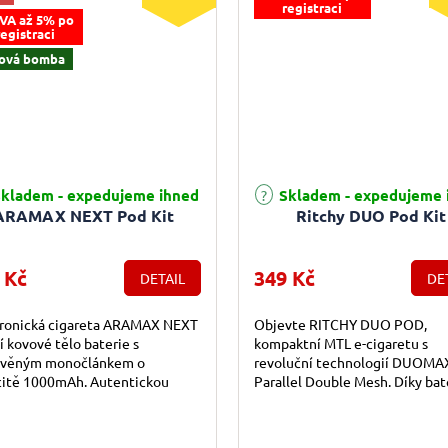
registraci
VA až 5% po
registraci
ová bomba
rné hodnocení produktu je 5,0 z 5 hvězdiček.
Průměrné hodnocení produktu j
kladem - expedujeme ihned
Skladem - expedujeme 
ARAMAX NEXT Pod Kit
Ritchy DUO Pod Kit
 Kč
349 Kč
DETAIL
DE
tronická cigareta ARAMAX NEXT
Objevte RITCHY DUO POD,
í kovové tělo baterie s
kompaktní MTL e-cigaretu s
avěným monočlánkem o
revoluční technologií DUOMA
citě 1000mAh. Autentickou
Parallel Double Mesh. Díky bate
e-liquidu obstarává automatický
1000 mAh a bezúnikovému Slid
 až 20W,...
fill systému nabízí...