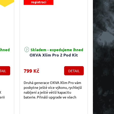
registraci
e 5,0 z 5 hvězdiček.
Průměrné hodnocení produktu je 5,0 z 5 hvězdiček.
ihned
Skladem - expedujeme ihned
OXVA Xlim Pro 2 Pod Kit
799 Kč
TAIL
DETAIL
Druhá generace OXVA Xlim Pro vám
poskytne ještě více výkonu, rychlejší
X
nabíjení a ještě větší kapacitu
rii
baterie. Přináší upgrade ve všech
e-to-
směrech. Celému zařízení vévodí...