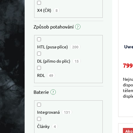
X4 (ČR)
8
Způsob potahování
?
Uwe
MTL (pusa-plíce)
200
DL (přímo do plic)
15
799
RDL
49
Nejna
dispo
těle
Baterie
?
displ
bater
mode
Integrovaná
131
Články
4
Akc