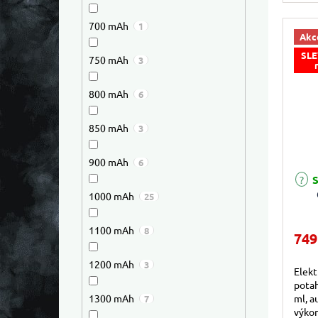
700 mAh
1
Akc
SLE
750 mAh
3
800 mAh
6
850 mAh
3
900 mAh
6
Průmě
S
1000 mAh
25
1100 mAh
8
749
1200 mAh
3
Elekt
potah
1300 mAh
ml, a
7
výkon