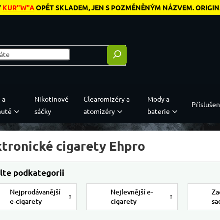
Y
KUR"W"A
OPĚT SKLADEM, JEN S POZMĚNĚNÝM NÁZVEM. ORIGINÁL
 a
Nikotinové
Clearomizéry a
Mody a
Příslušen
hutě
sáčky
atomizéry
baterie
ktronické cigarety Ehpro
Nejprodávanější
Nejlevnější e-
Za
e-cigarety
cigarety
sa