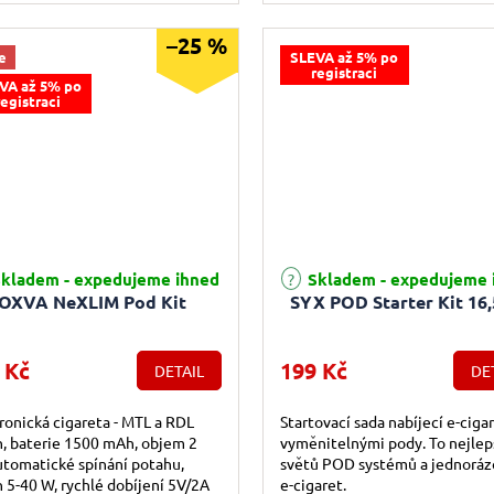
–25 %
e
SLEVA až 5% po
registraci
VA až 5% po
registraci
rné hodnocení produktu je 4,6 z 5 hvězdiček.
Průměrné hodnocení produktu j
kladem - expedujeme ihned
Skladem - expedujeme 
OXVA NeXLIM Pod Kit
SYX POD Starter Kit 16
 Kč
199 Kč
DETAIL
DE
ronická cigareta - MTL a RDL
Startovací sada nabíjecí e-cigar
, baterie 1500 mAh, objem 2
vyměnitelnými pody. To nejlep
utomatické spínání potahu,
světů POD systémů a jednoráz
 5-40 W, rychlé dobíjení 5V/2A
e-cigaret.