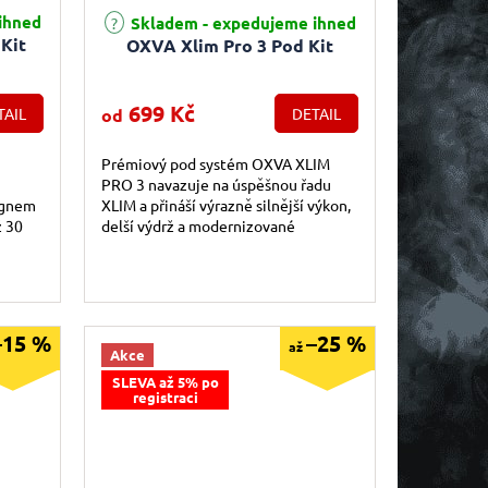
e 5,0 z 5 hvězdiček.
Průměrné hodnocení produktu je 5,0 z 5 hvězdiček.
ihned
Skladem - expedujeme ihned
Kit
OXVA Xlim Pro 3 Pod Kit
699 Kč
TAIL
od
DETAIL
Prémiový pod systém OXVA XLIM
PRO 3 navazuje na úspěšnou řadu
ignem
XLIM a přináší výrazně silnější výkon,
ž 30
delší výdrž a modernizované
erií o
uživatelské rozhraní.
–15 %
–25 %
až
Akce
SLEVA až 5% po
registraci