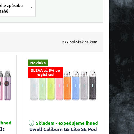
dle způsobu
tahů
277
položek celkem
Novinka
SLEVA až 5% po
registraci
ihned
Skladem - expedujeme ihned
it
Uwell Caliburn G5 Lite SE Pod