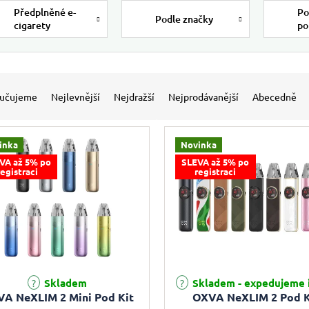
Předplněné e-
Po
Podle značky
cigarety
po
 produktů
í produktů
učujeme
Nejlevnější
Nejdražší
Nejprodávanější
Abecedně
inka
Novinka
VA až 5% po
SLEVA až 5% po
registraci
registraci
Skladem
Skladem - expedujeme 
A NeXLIM 2 Mini Pod Kit
OXVA NeXLIM 2 Pod K