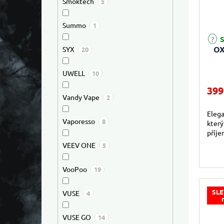
Smoktech
5
Summo
1
S
OX
SYX
20
UWELL
10
399
Vandy Vape
2
Elega
Vaporesso
8
který
příje
VEEV ONE
5
VooPoo
19
SLE
VUSE
4
VUSE GO
14