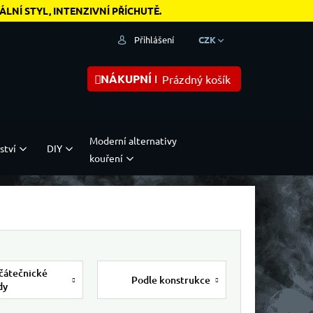
NÍ STYL, INTENZIVNÍ PŘÍCHUTĚ.
Přihlášení
CZK
NÁKUPNÍ KOŠÍK
Prázdný košík
Moderní alternativy
ství
DIY
kouření
čátečnické
Podle konstrukce
dy