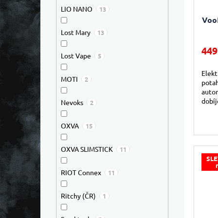
LIO NANO
13
Voo
Lost Mary
13
449
Lost Vape
5
Elekt
MOTI
2
potah
autom
dobíj
Nevoks
2
intel
převr
OXVA
15
OXVA SLIMSTICK
11
SLE
RIOT Connex
11
Ritchy (ČR)
1