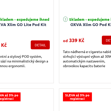
Průměrné hodnocení produktu j
kladem - expedujeme ihned
Skladem - expedujeme 
VA Xlim GO Lite Pod Kit
OXVA Xlim GO Pod K
339 Kč
od
DE
 Kč
DETAIL
Tato nádherná e-cigareta nabí
ntní a stylový POD systém,
strhující výstupní výkon až 30
 sází na minimalistický design a
automatickým nastavením,
mnou ergonomii.
obrovskou kapacitu baterie
1000mAh a plnou kompatibilit
všemi cartridgemi z...
VA až 5% po
SLEVA až 5% po
registraci
registraci