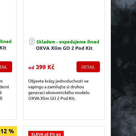
e 5,0 z 5 hvězdiček.
Průměrné hodnocení produktu je 5,0 z 5 hvězdiček.
ihned
Skladem - expedujeme ihned
Kit
OXVA Xlim GO 2 Pod Kit
399 Kč
TAIL
od
DETAIL
em
Objevte krásy jednoduchosti ve
derní
vapingu a zamilujte si druhou
é
generaci ekonomického modelu
ll
OXVA Xlim GO 2 Pod Kit.
m
–12 %
SLEVA až 5% po