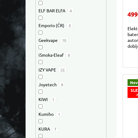
ELF BAR ELFA
4
499
Emporio (ČR)
5
Elekt
bate
autom
Geekvape
10
dobíj
intel
iSmoka-Eleaf
8
režim
IZY VAPE
22
Nov
Joyetech
9
SLE
KIWI
1
Kumiho
1
KURA
7