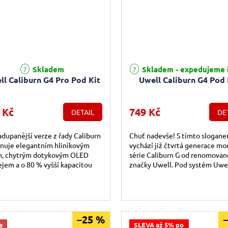
Průměrné hodnocení produktu j
Skladem
Skladem - expedujeme 
ll Caliburn G4 Pro Pod Kit
Uwell Caliburn G4 Pod 
 Kč
749 Kč
DETAIL
DE
dupanější verze z řady Caliburn
Chuť nadevše! S tímto slogan
nuje elegantním hliníkovým
vychází již čtvrtá generace mo
m, chytrým dotykovým OLED
série Caliburn G od renomovan
ejem a o 80 % vyšší kapacitou
značky Uwell. Pod systém Uwe
ie ve srovnání s předchozím
Caliburn G4 Pod Kit je ideální
lem.
řešením pro...
–25 %
e
SLEVA až 5% po