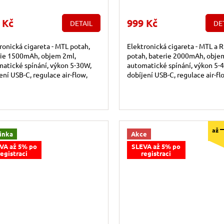
 Kč
999 Kč
DETAIL
DE
ronická cigareta - MTL potah,
Elektronická cigareta - MTL a 
rie 1500mAh, objem 2ml,
potah, baterie 2000mAh, obje
atické spínání, výkon 5-30W,
automatické spínání, výkon 5-
ení USB-C, regulace air-flow,
dobíjení USB-C, regulace air-fl
igentní detekce odporu, dva
displej, inteligentní detekce
y...
odporu,...
až
inka
Akce
VA až 5% po
SLEVA až 5% po
registraci
registraci