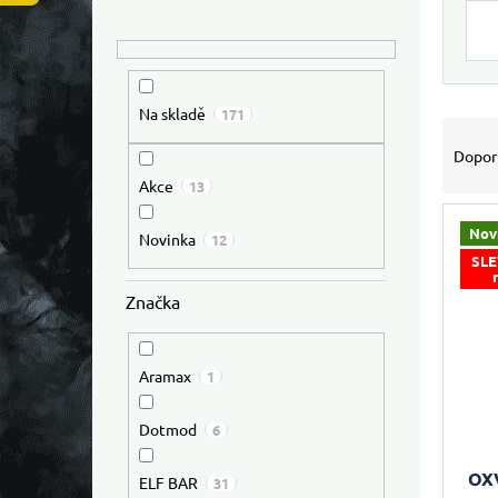
Výpis
Na skladě
171
Řazen
Dopor
Akce
13
Nov
Novinka
12
SLE
Značka
Aramax
1
Dotmod
6
OXV
ELF BAR
31