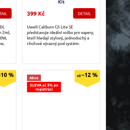
Kit
399 Kč
TAIL
DETAIL
RDL
Uwell Caliburn G5 Lite SE
m 2ml,
představuje ideální volbu pro vapery,
40W,
kteří hledají stylový, jednoduchý a
ow,
chuťově výrazný pod systém.
–10 %
–12 %
až
Akce
SLEVA až 5% po
registraci