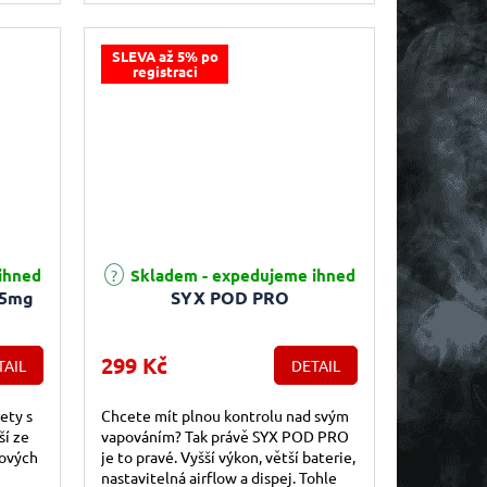
SLEVA až 5% po
registraci
e 5,0 z 5 hvězdiček.
ihned
Skladem - expedujeme ihned
,5mg
SYX POD PRO
299 Kč
TAIL
DETAIL
ety s
Chcete mít plnou kontrolu nad svým
ší ze
vapováním? Tak právě SYX POD PRO
ových
je to pravé. Vyšší výkon, větší baterie,
nastavitelná airflow a dispej. Tohle