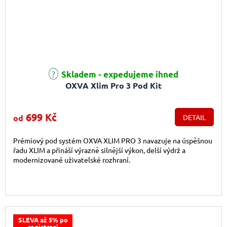
Průměrné hodnocení produktu je 5,0 z 5 hvězdiček.
Skladem - expedujeme ihned
OXVA Xlim Pro 3 Pod Kit
699 Kč
od
DETAIL
Prémiový pod systém OXVA XLIM PRO 3 navazuje na úspěšnou
řadu XLIM a přináší výrazně silnější výkon, delší výdrž a
modernizované uživatelské rozhraní.
SLEVA až 5% po
registraci