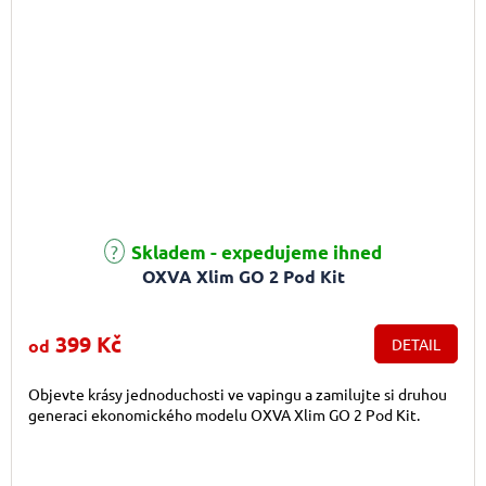
Průměrné hodnocení produktu je 5,0 z 5 hvězdiček.
Skladem - expedujeme ihned
OXVA Xlim GO 2 Pod Kit
399 Kč
od
DETAIL
Objevte krásy jednoduchosti ve vapingu a zamilujte si druhou
generaci ekonomického modelu OXVA Xlim GO 2 Pod Kit.