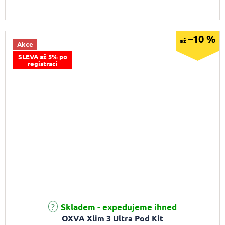
–10 %
až
Akce
SLEVA až 5% po
registraci
Průměrné hodnocení produktu je 5,0 z 5 hvězdiček.
Skladem - expedujeme ihned
OXVA Xlim 3 Ultra Pod Kit