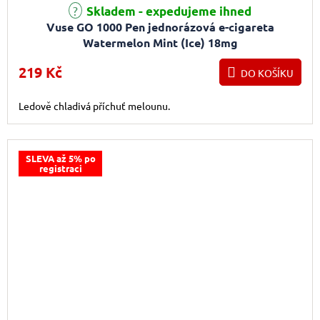
Průměrné hodnocení produktu je 4,0 z 5 hvězdiček.
Skladem - expedujeme ihned
Vuse GO 1000 Pen jednorázová e-cigareta
Watermelon Mint (Ice) 18mg
219 Kč
DO KOŠÍKU
Ledově chladivá příchuť melounu.
SLEVA až 5% po
registraci