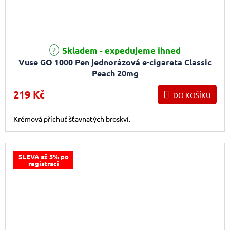
Skladem - expedujeme ihned
Vuse GO 1000 Pen jednorázová e-cigareta Classic
Peach 20mg
219 Kč
DO KOŠÍKU
Krémová příchuť šťavnatých broskví.
SLEVA až 5% po
registraci