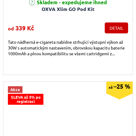
Průměrné hodnocení produktu je 4,9 z 5 hvězdiček.
Skladem - expedujeme ihned
OXVA Xlim GO Pod Kit
339 Kč
od
DETAIL
Tato nádherná e-cigareta nabídne strhující výstupní výkon až
30W s automatickým nastavením, obrovskou kapacitu baterie
1000mAh a plnou kompatibilitu se všemi cartridgemi z...
–25 %
až
Akce
SLEVA až 5% po
registraci