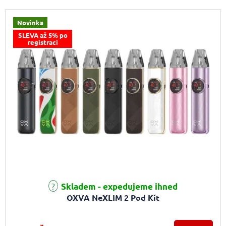
Novinka
SLEVA až 5% po
registraci
Skladem - expedujeme ihned
OXVA NeXLIM 2 Pod Kit