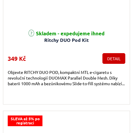
Průměrné hodnocení produktu je 5,0 z 5 hvězdiček.
Skladem - expedujeme ihned
Ritchy DUO Pod Kit
349 Kč
DETAIL
Objevte RITCHY DUO POD, kompaktní MTL e-cigaretu s
revoluční technologií DUOMAX Parallel Double Mesh. Díky
baterii 1000 mAh a bezúnikovému Slide-to-fill systému nabízí...
SLEVA až 5% po
registraci