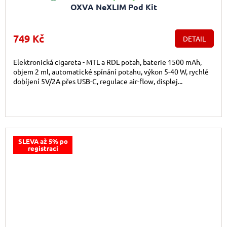
OXVA NeXLIM Pod Kit
749 Kč
DETAIL
Elektronická cigareta - MTL a RDL potah, baterie 1500 mAh,
objem 2 ml, automatické spínání potahu, výkon 5-40 W, rychlé
dobíjení 5V/2A přes USB-C, regulace air-flow, displej...
SLEVA až 5% po
registraci