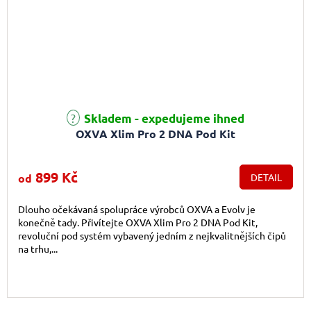
Průměrné hodnocení produktu je 4,6 z 5 hvězdiček.
Skladem - expedujeme ihned
OXVA Xlim Pro 2 DNA Pod Kit
899 Kč
od
DETAIL
Dlouho očekávaná spolupráce výrobců OXVA a Evolv je
konečně tady. Přivítejte OXVA Xlim Pro 2 DNA Pod Kit,
revoluční pod systém vybavený jedním z nejkvalitnějších čipů
na trhu,...