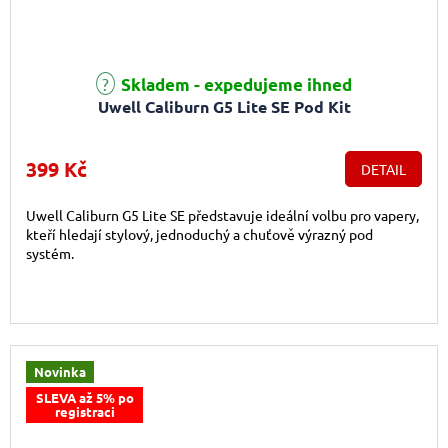
Skladem - expedujeme ihned
Uwell Caliburn G5 Lite SE Pod Kit
399 Kč
DETAIL
Uwell Caliburn G5 Lite SE představuje ideální volbu pro vapery,
kteří hledají stylový, jednoduchý a chuťově výrazný pod
systém.
Novinka
SLEVA až 5% po
registraci