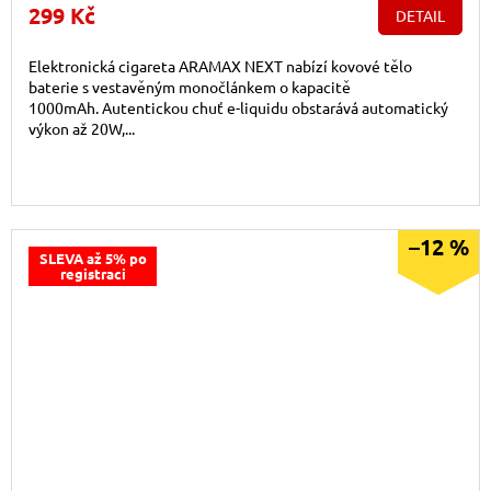
299 Kč
DETAIL
Elektronická cigareta ARAMAX NEXT nabízí kovové tělo
baterie s vestavěným monočlánkem o kapacitě
1000mAh. Autentickou chuť e-liquidu obstarává automatický
výkon až 20W,...
–12 %
SLEVA až 5% po
registraci