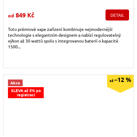
849 Kč
od
DETAIL
Toto prémiové vape zařízení kombinuje nejmodernější
technologie s elegantním designem a nabízí regulovatelný
výkon až 30 wattů spolu s integrovanou baterií o kapacitě
1500...
–12 %
až
Akce
SLEVA až 5% po
registraci