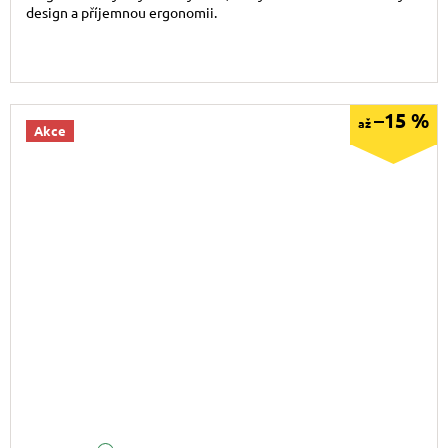
design a příjemnou ergonomii.
–15 %
až
Akce