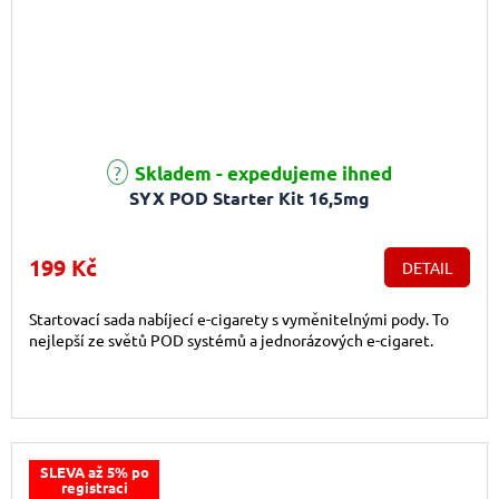
Průměrné hodnocení produktu je 5,0 z 5 hvězdiček.
Skladem - expedujeme ihned
SYX POD Starter Kit 16,5mg
199 Kč
DETAIL
Startovací sada nabíjecí e-cigarety s vyměnitelnými pody. To
nejlepší ze světů POD systémů a jednorázových e-cigaret.
SLEVA až 5% po
registraci