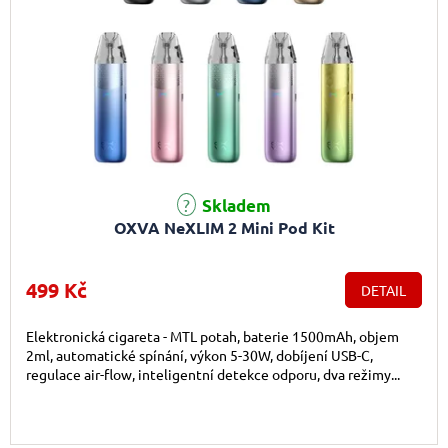
Skladem
OXVA NeXLIM 2 Mini Pod Kit
499 Kč
DETAIL
Elektronická cigareta - MTL potah, baterie 1500mAh, objem
2ml, automatické spínání, výkon 5-30W, dobíjení USB-C,
regulace air-flow, inteligentní detekce odporu, dva režimy...