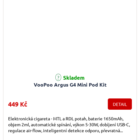
Skladem
VooPoo Argus G4 Mini Pod Kit
449 Kč
DETAIL
Elektronická cigareta - MTL a RDL potah, baterie 1650mAh,
objem 2ml, automatické spínání, výkon 5-30W, dobíjení USB-C,
regulace air-flow, inteligentní detekce odporu, převratná...