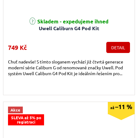
Průměrné hodnocení produktu je 5,0 z 5 hvězdiček.
Skladem - expedujeme ihned
Uwell Caliburn G4 Pod Kit
749 Kč
DETAIL
Chuť nadevše! S tímto sloganem vychází již čtvrtá generace
moderní série Caliburn G od renomované značky Uwell. Pod
systém Uwell Caliburn G4 Pod Kit je ideálním řešením pro...
–11 %
až
Akce
SLEVA až 5% po
registraci