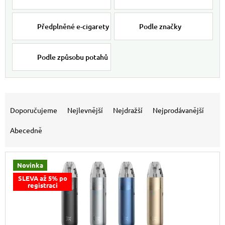
Předplněné e-cigarety
Podle značky
Podle způsobu potahů
Výpis produktů
Řazení produktů
Doporučujeme
Nejlevnější
Nejdražší
Nejprodávanější
Abecedně
Novinka
SLEVA až 5% po
registraci