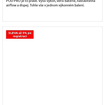
POD PRO je to pravé. Vyšší výkon, větší baterie, nastavitelná
airflow a dispej. Tohle vše v jednom výkonném balení.
SLEVA až 5% po
registraci