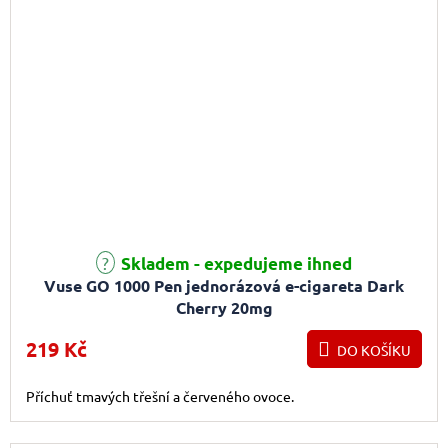
Průměrné hodnocení produktu je 3,0 z 5 hvězdiček.
Skladem - expedujeme ihned
Vuse GO 1000 Pen jednorázová e-cigareta Dark
Cherry 20mg
219 Kč
DO KOŠÍKU
Příchuť tmavých třešní a červeného ovoce.