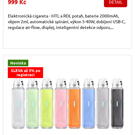
999 Kč
DETAIL
Elektronická cigareta - MTL a RDL potah, baterie 2000mAh,
objem 2ml, automatické spínání, výkon 5-40W, dobíjení USB-C,
regulace air-flow, displej, inteligentní detekce odporu,...
Novinka
SLEVA až 5% po
registraci