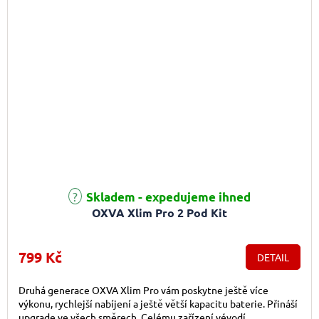
Průměrné hodnocení produktu je 5,0 z 5 hvězdiček.
Skladem - expedujeme ihned
OXVA Xlim Pro 2 Pod Kit
799 Kč
DETAIL
Druhá generace OXVA Xlim Pro vám poskytne ještě více
výkonu, rychlejší nabíjení a ještě větší kapacitu baterie. Přináší
upgrade ve všech směrech. Celému zařízení vévodí...