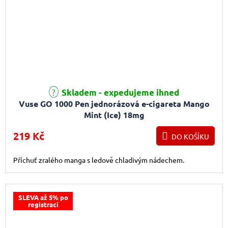
Skladem - expedujeme ihned
Vuse GO 1000 Pen jednorázová e-cigareta Mango
Mint (Ice) 18mg
219 Kč
DO KOŠÍKU
Příchuť zralého manga s ledově chladivým nádechem.
SLEVA až 5% po
registraci