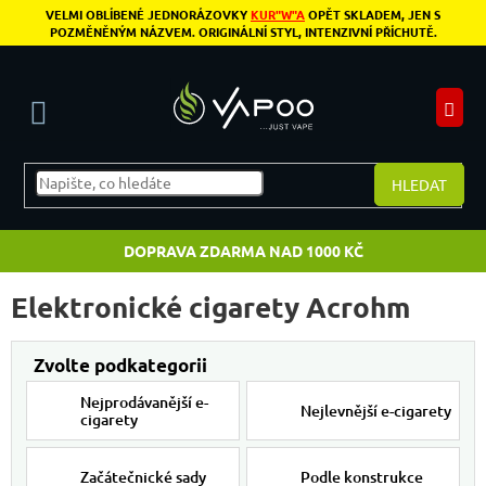
Přejít na obsah
VELMI OBLÍBENÉ JEDNORÁZOVKY
KUR"W"A
OPĚT SKLADEM, JEN S
POZMĚNĚNÝM NÁZVEM. ORIGINÁLNÍ STYL, INTENZIVNÍ PŘÍCHUTĚ.
N
HLEDAT
DOPRAVA ZDARMA NAD 1000 KČ
Elektronické cigarety Acrohm
Nejprodávanější e-
Nejlevnější e-cigarety
cigarety
Začátečnické sady
Podle konstrukce