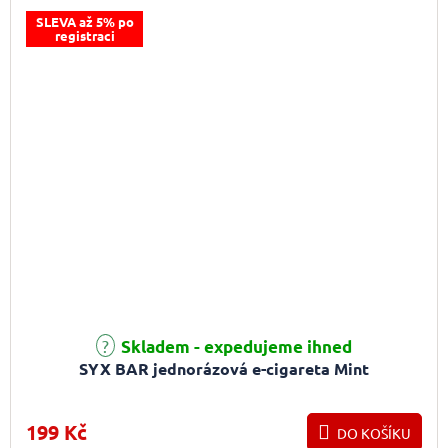
SLEVA až 5% po
registraci
Skladem - expedujeme ihned
SYX BAR jednorázová e-cigareta Mint
199 Kč
DO KOŠÍKU