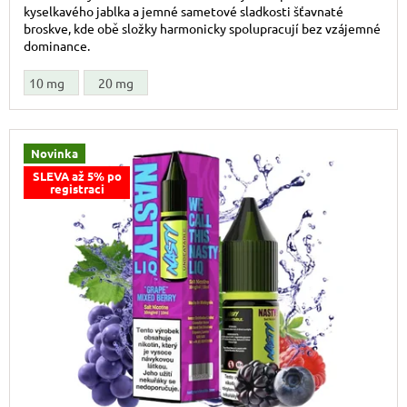
kyselkavého jablka a jemné sametové sladkosti šťavnaté
broskve, kde obě složky harmonicky spolupracují bez vzájemné
dominance.
10 mg
20 mg
Novinka
SLEVA až 5% po
registraci