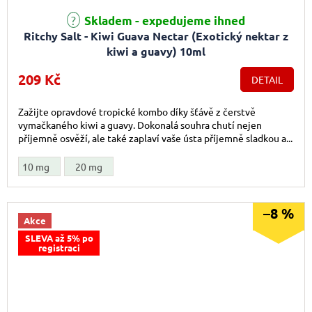
Průměrné hodnocení produktu je 5,0 z 5 hvězdiček.
Skladem - expedujeme ihned
Ritchy Salt - Kiwi Guava Nectar (Exotický nektar z
kiwi a guavy) 10ml
209 Kč
DETAIL
Zažijte opravdové tropické kombo díky šťávě z čerstvě
vymačkaného kiwi a guavy. Dokonalá souhra chutí nejen
příjemně osvěží, ale také zaplaví vaše ústa příjemně sladkou a...
10 mg
20 mg
–8 %
Akce
SLEVA až 5% po
registraci