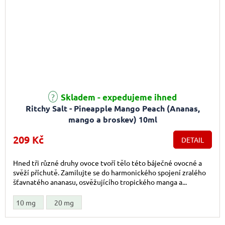
Skladem - expedujeme ihned
Ritchy Salt - Pineapple Mango Peach (Ananas,
mango a broskev) 10ml
209 Kč
DETAIL
Hned tři různé druhy ovoce tvoří tělo této báječné ovocné a
svěží příchutě. Zamilujte se do harmonického spojení zralého
šťavnatého ananasu, osvěžujícího tropického manga a...
10 mg
20 mg