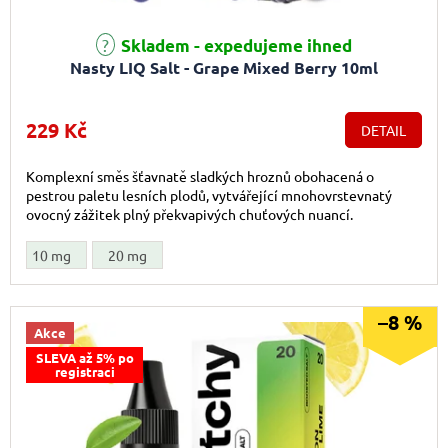
Skladem - expedujeme ihned
Nasty LIQ Salt - Grape Mixed Berry 10ml
229 Kč
DETAIL
Komplexní směs šťavnatě sladkých hroznů obohacená o
pestrou paletu lesních plodů, vytvářející mnohovrstevnatý
ovocný zážitek plný překvapivých chuťových nuancí.
10 mg
20 mg
–8 %
Akce
SLEVA až 5% po
registraci