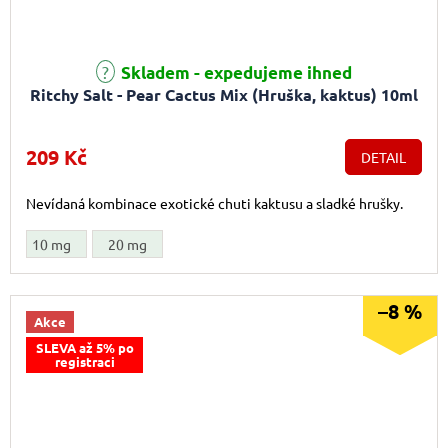
Skladem - expedujeme ihned
Ritchy Salt - Pear Cactus Mix (Hruška, kaktus) 10ml
209 Kč
DETAIL
Nevídaná kombinace exotické chuti kaktusu a sladké hrušky.
10 mg
20 mg
–8 %
Akce
SLEVA až 5% po
registraci