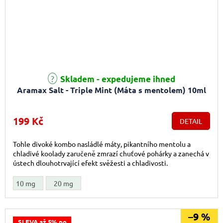
Průměrné hodnocení produktu je 5,0 z 5 hvězdiček.
Skladem - expedujeme ihned
Aramax Salt - Triple Mint (Máta s mentolem) 10ml
199 Kč
DETAIL
Tohle divoké kombo nasládlé máty, pikantního mentolu a
chladivé koolady zaručeně zmrazí chuťové pohárky a zanechá v
ústech dlouhotrvající efekt svěžesti a chladivosti.
10 mg
20 mg
–9 %
SLEVA až 5% po