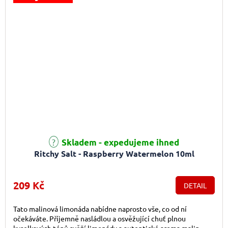
Skladem - expedujeme ihned
Ritchy Salt - Raspberry Watermelon 10ml
209 Kč
DETAIL
Tato malinová limonáda nabídne naprosto vše, co od ní
očekáváte. Příjemně nasládlou a osvěžující chuť plnou
kyselkavých tónů svěží limonády a autentické aroma malin,