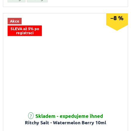
–8 %
Akce
SLEVA až 5% po
registraci
Skladem - expedujeme ihned
Ritchy Salt - Watermelon Berry 10ml