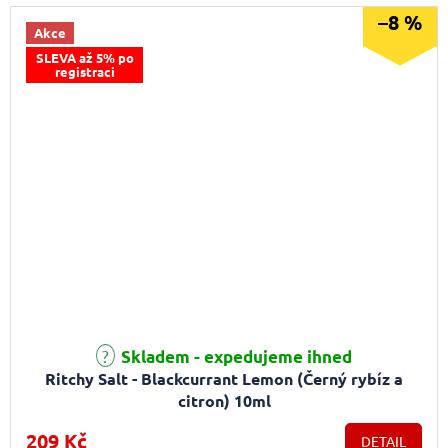
–8 %
Akce
SLEVA až 5% po
registraci
Průměrné hodnocení produktu je 5,0 z 5 hvězdiček.
Skladem - expedujeme ihned
Ritchy Salt - Blackcurrant Lemon (Černý rybíz a
citron) 10ml
209 Kč
DETAIL