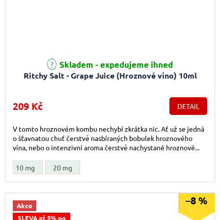
Skladem - expedujeme ihned
Ritchy Salt - Grape Juice (Hroznové víno) 10ml
209 Kč
DETAIL
V tomto hroznovém kombu nechybí zkrátka nic. Ať už se jedná
o šťavnatou chuť čerstvě nasbíraných bobulek hroznového
vína, nebo o intenzivní aroma čerstvě nachystané hroznové...
10 mg
20 mg
–8 %
Akce
SLEVA až 5% po