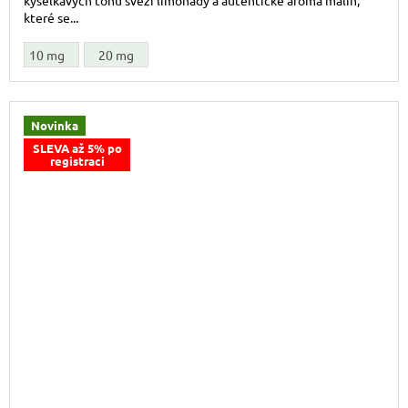
které se...
10 mg
20 mg
Novinka
SLEVA až 5% po
registraci