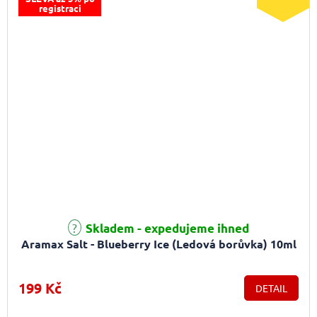
registraci
Průměrné hodnocení produktu je 5,0 z 5 hvězdiček.
Skladem - expedujeme ihned
Aramax Salt - Blueberry Ice (Ledová borůvka) 10ml
199 Kč
DETAIL