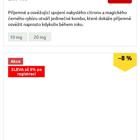
Příjemné a osvěžující spojení nakyslého citronu a magického
černého rybízu utváří jedinečné kombo, které dokáže příjemně
osvěžit naprosto kdykoliv během roku.
10 mg
20 mg
–8 %
Akce
SLEVA až 5% po
registraci