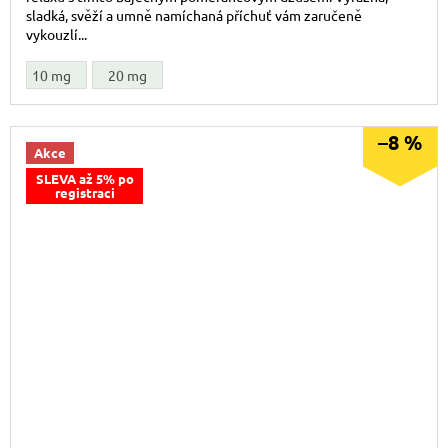
sladká, svěží a umně namíchaná příchuť vám zaručeně
vykouzlí...
10 mg
20 mg
–8 %
Akce
SLEVA až 5% po
registraci