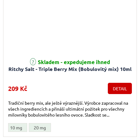
Skladem - expedujeme ihned
Ritchy Salt - Triple Berry Mix (Bobulovitý mix) 10ml
209 Kč
DETAIL
Tradiční berry mix, ale ještě výraznější. Výrobce zapracoval na
všech ingrediencích a přináší ultimátní požitek pro všechny
milovníky bobulovitého lesního ovoce. Sladkost se...
10 mg
20 mg