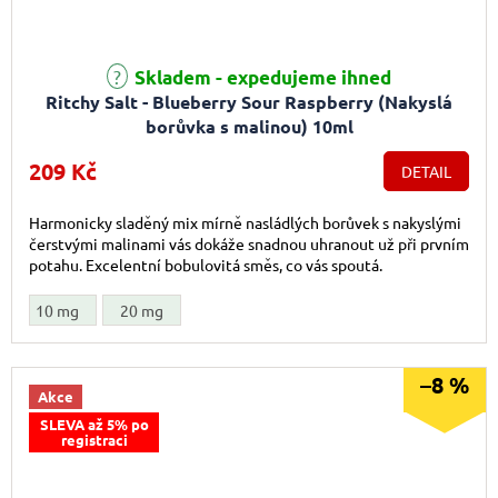
Skladem - expedujeme ihned
Ritchy Salt - Blueberry Sour Raspberry (Nakyslá
borůvka s malinou) 10ml
209 Kč
DETAIL
Harmonicky sladěný mix mírně nasládlých borůvek s nakyslými
čerstvými malinami vás dokáže snadnou uhranout už při prvním
potahu. Excelentní bobulovitá směs, co vás spoutá.
10 mg
20 mg
–8 %
Akce
SLEVA až 5% po
registraci