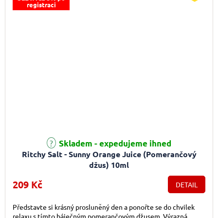
registraci
Skladem - expedujeme ihned
Ritchy Salt - Sunny Orange Juice (Pomerančový
džus) 10ml
209 Kč
DETAIL
Představte si krásný prosluněný den a ponořte se do chvilek
relaxu s tímto báječným pomerančovým džusem. Výrazná,