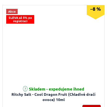
–8 %
Akce
SLEVA až 5% po
registraci
Skladem - expedujeme ihned
Ritchy Salt - Cool Dragon Fruit (Chladivé dračí
ovoce) 10ml