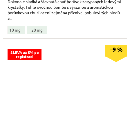
Dokonale sladká a šťavnatá chuť borůvek zasypaných ledovými
krystalky. Tuhle ovocnou bombu s výraznou a aromatickou
borůvkovou chutí ocení zejména příznivci bobulovitých plodů
a...
10 mg
20 mg
–9 %
SLEVA až 5% po
registraci