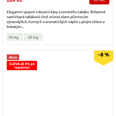
Elegantní spojení robustní kávy a zemitého tabáku. Brilantně
namíchaná tabáková chuť určená všem příznivcům
výraznějších, hutných a aromatických náplní s plným tělem a
bohatým...
10 mg
20 mg
–8 %
Akce
SLEVA až 5% po
registraci