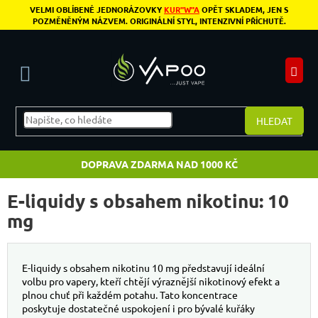
Přejít na obsah
VELMI OBLÍBENÉ JEDNORÁZOVKY
KUR"W"A
OPĚT SKLADEM, JEN S
POZMĚNĚNÝM NÁZVEM. ORIGINÁLNÍ STYL, INTENZIVNÍ PŘÍCHUTĚ.
N
HLEDAT
DOPRAVA ZDARMA NAD 1000 KČ
E-liquidy s obsahem nikotinu: 10
mg
E-liquidy s obsahem nikotinu 10 mg představují ideální
volbu pro vapery, kteří chtějí výraznější nikotinový efekt a
plnou chuť při každém potahu. Tato koncentrace
poskytuje dostatečné uspokojení i pro bývalé kuřáky