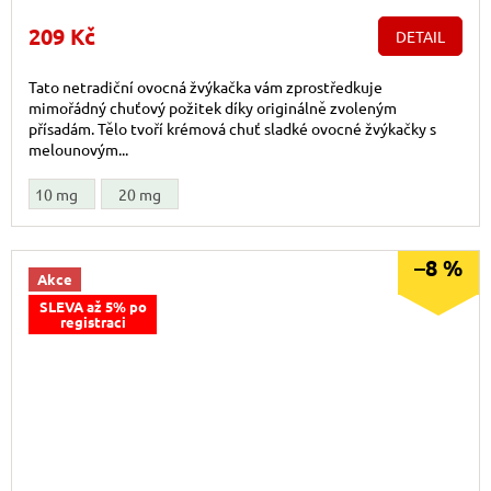
209 Kč
DETAIL
Tato netradiční ovocná žvýkačka vám zprostředkuje
mimořádný chuťový požitek díky originálně zvoleným
přísadám. Tělo tvoří krémová chuť sladké ovocné žvýkačky s
melounovým...
10 mg
20 mg
–8 %
Akce
SLEVA až 5% po
registraci