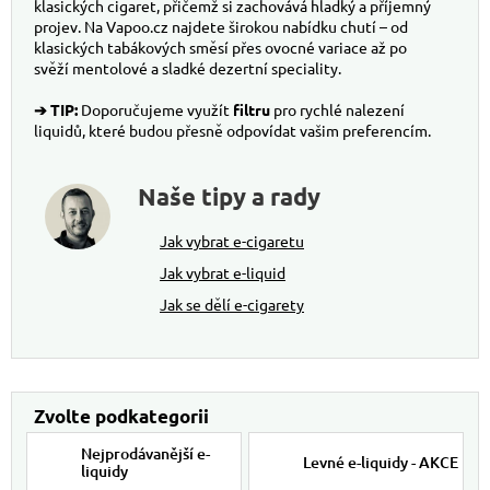
klasických cigaret, přičemž si zachovává hladký a příjemný
projev. Na Vapoo.cz najdete širokou nabídku chutí – od
klasických tabákových směsí přes ovocné variace až po
svěží mentolové a sladké dezertní speciality.
➔ TIP:
Doporučujeme využít
filtru
pro rychlé nalezení
liquidů, které budou přesně odpovídat vašim preferencím.
Naše tipy a rady
Jak vybrat e-cigaretu
Jak vybrat e-liquid
Jak se dělí e-cigarety
Nejprodávanější e-
Levné e-liquidy - AKCE
liquidy