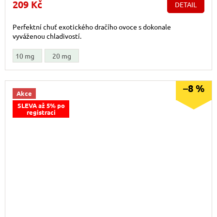
209 Kč
DETAIL
Perfektní chuť exotického dračího ovoce s dokonale
vyváženou chladivostí.
10 mg
20 mg
–8 %
Akce
SLEVA až 5% po
registraci