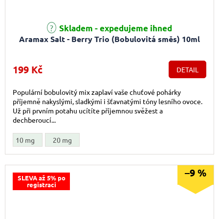
Průměrné hodnocení produktu je 4,7 z 5 hvězdiček.
Skladem - expedujeme ihned
Aramax Salt - Berry Trio (Bobulovitá směs) 10ml
199 Kč
DETAIL
Populární bobulovitý mix zaplaví vaše chuťové pohárky
příjemně nakyslými, sladkými i šťavnatými tóny lesního ovoce.
Už při prvním potahu ucítíte příjemnou svěžest a
dechberoucí...
10 mg
20 mg
–9 %
SLEVA až 5% po
registraci