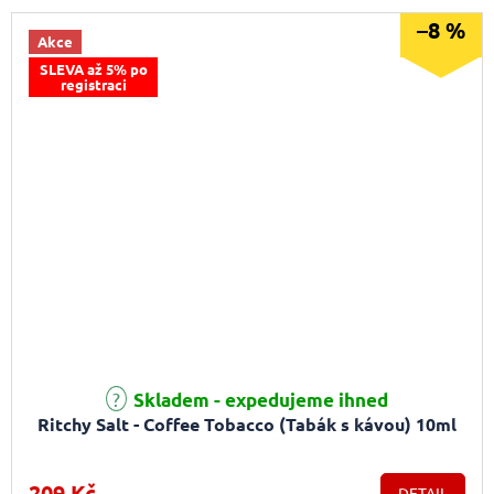
–8 %
Akce
SLEVA až 5% po
registraci
Průměrné hodnocení produktu je 5,0 z 5 hvězdiček.
Skladem - expedujeme ihned
Ritchy Salt - Coffee Tobacco (Tabák s kávou) 10ml
209 Kč
DETAIL