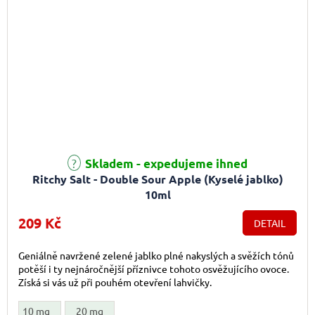
Průměrné hodnocení produktu je 4,0 z 5 hvězdiček.
Skladem - expedujeme ihned
Ritchy Salt - Double Sour Apple (Kyselé jablko)
10ml
209 Kč
DETAIL
Geniálně navržené zelené jablko plné nakyslých a svěžích tónů
potěší i ty nejnáročnější příznivce tohoto osvěžujícího ovoce.
Získá si vás už při pouhém otevření lahvičky.
10 mg
20 mg