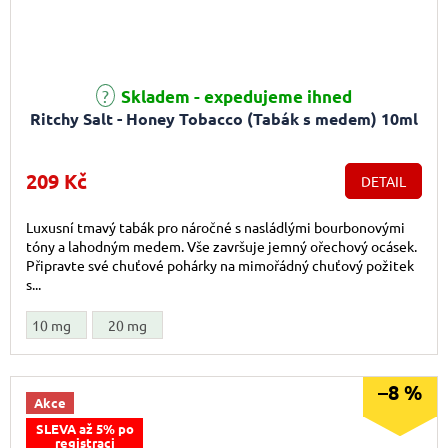
Skladem - expedujeme ihned
Ritchy Salt - Honey Tobacco (Tabák s medem) 10ml
209 Kč
DETAIL
Luxusní tmavý tabák pro náročné s nasládlými bourbonovými
tóny a lahodným medem. Vše završuje jemný ořechový ocásek.
Připravte své chuťové pohárky na mimořádný chuťový požitek
s...
10 mg
20 mg
–8 %
Akce
SLEVA až 5% po
registraci