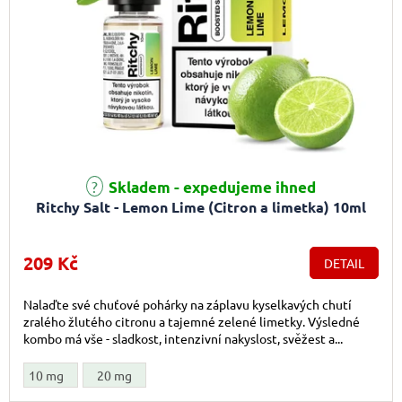
Skladem - expedujeme ihned
Ritchy Salt - Lemon Lime (Citron a limetka) 10ml
209 Kč
DETAIL
Nalaďte své chuťové pohárky na záplavu kyselkavých chutí
zralého žlutého citronu a tajemné zelené limetky. Výsledné
kombo má vše - sladkost, intenzivní nakyslost, svěžest a...
10 mg
20 mg