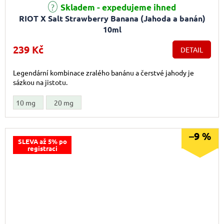
Skladem - expedujeme ihned
RIOT X Salt Strawberry Banana (Jahoda a banán)
10ml
239 Kč
DETAIL
Legendární kombinace zralého banánu a čerstvé jahody je
sázkou na jistotu.
10 mg
20 mg
–9 %
SLEVA až 5% po
registraci