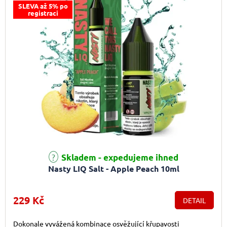
SLEVA až 5% po
registraci
Skladem - expedujeme ihned
Nasty LIQ Salt - Apple Peach 10ml
229 Kč
DETAIL
Dokonale vyvážená kombinace osvěžující křupavosti