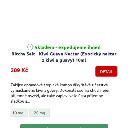
Průměrné hodnocení produktu je 5,0 z 5 hvězdiček.
Skladem - expedujeme ihned
Ritchy Salt - Kiwi Guava Nectar (Exotický nektar
z kiwi a guavy) 10ml
209 Kč
DETAIL
Zažijte opravdové tropické kombo díky šťávě z čerstvě
vymačkaného kiwi a guavy. Dokonalá souhra chutí nejen
příjemně osvěží, ale také zaplaví vaše ústa příjemně
sladkou a...
10 mg
20 mg