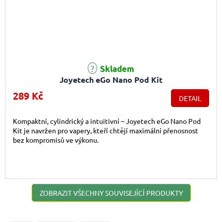
Průměrné hodnocení produktu je 5,0 z 5 hvězdiček.
Skladem
Joyetech eGo Nano Pod Kit
289 Kč
DETAIL
Kompaktní, cylindrický a intuitivní – Joyetech eGo Nano Pod
Kit je navržen pro vapery, kteří chtějí maximální přenosnost
bez kompromisů ve výkonu.
ZOBRAZIT VŠECHNY SOUVISEJÍCÍ PRODUKTY