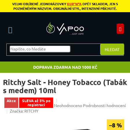
Přejít na obsah
VELMI OBLÍBENÉ JEDNORÁZOVKY
KUR"W"A
OPĚT SKLADEM, JEN S
POZMĚNĚNÝM NÁZVEM. ORIGINÁLNÍ STYL, INTENZIVNÍ PŘÍCHUTĚ.
N
HLEDAT
DOPRAVA ZDARMA NAD 1000 KČ
Ritchy Salt - Honey Tobacco (Tabák
s medem) 10ml
Akce
SLEVA až 5% po
registraci
Průměrné hodnocení produktu je 0,0 z 5 
Neohodnoceno
Podrobnosti hodnocení
Značka:
RITCHY
–8 %