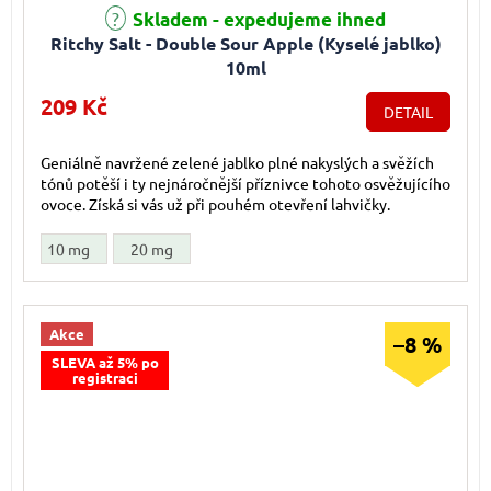
Průměrné hodnocení produktu je 4,0 z 5 hvězdiček.
Skladem - expedujeme ihned
Ritchy Salt - Double Sour Apple (Kyselé jablko)
10ml
209 Kč
DETAIL
Geniálně navržené zelené jablko plné nakyslých a svěžích
tónů potěší i ty nejnáročnější příznivce tohoto osvěžujícího
ovoce. Získá si vás už při pouhém otevření lahvičky.
10 mg
20 mg
Akce
–8 %
SLEVA až 5% po
registraci