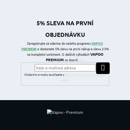
5% SLEVA NA PRVNÍ
OBJEDNÁVKU
Zaregistrujte se zdarma do našeho programu
VAPOO
PREMIUM
a dostanete 5% slevu na první nákup a slevu 2-5%
VAPOO
na kompletní sortiment. O dalších výhodách
PREMIUM
se dozvíš
zde
.
PŘIHLÁSIT SE
Vložením e-mailu souhlasíte s
podmínkami ochrany osobních
údajů