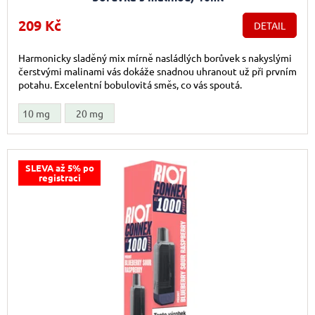
209 Kč
DETAIL
Harmonicky sladěný mix mírně nasládlých borůvek s nakyslými
čerstvými malinami vás dokáže snadnou uhranout už při prvním
potahu. Excelentní bobulovitá směs, co vás spoutá.
10 mg
20 mg
SLEVA až 5% po
registraci