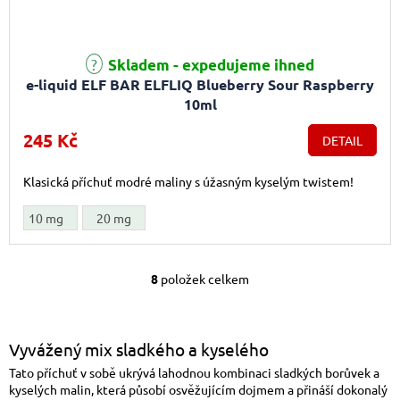
Průměrné hodnocení produktu je 4,6 z 5 hvězdiček.
Skladem - expedujeme ihned
e-liquid ELF BAR ELFLIQ Blueberry Sour Raspberry
10ml
245 Kč
DETAIL
Klasická příchuť modré maliny s úžasným kyselým twistem!
10 mg
20 mg
8
položek celkem
Ovládací prvky výpis
Vyvážený mix sladkého a kyselého
Tato příchuť v sobě ukrývá lahodnou kombinaci sladkých borůvek a
kyselých malin, která působí osvěžujícím dojmem a přináší dokonalý