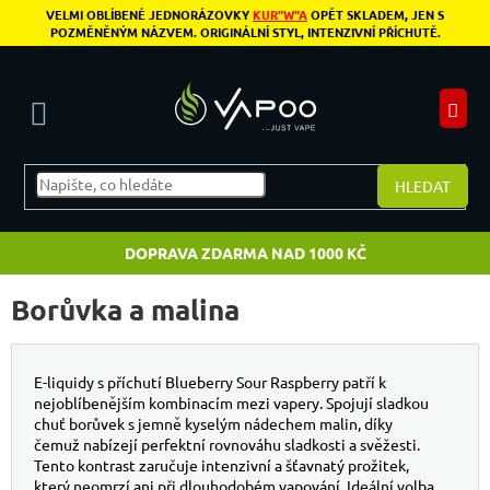
Přejít na obsah
VELMI OBLÍBENÉ JEDNORÁZOVKY
KUR"W"A
OPĚT SKLADEM, JEN S
POZMĚNĚNÝM NÁZVEM. ORIGINÁLNÍ STYL, INTENZIVNÍ PŘÍCHUTĚ.
N
HLEDAT
DOPRAVA ZDARMA NAD 1000 KČ
Borůvka a malina
E-liquidy s příchutí Blueberry Sour Raspberry patří k
nejoblíbenějším kombinacím mezi vapery. Spojují sladkou
chuť borůvek s jemně kyselým nádechem malin, díky
čemuž nabízejí perfektní rovnováhu sladkosti a svěžesti.
Tento kontrast zaručuje intenzivní a šťavnatý prožitek,
který neomrzí ani při dlouhodobém vapování. Ideální volba