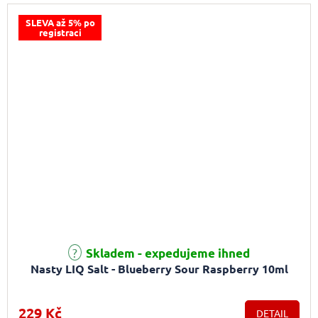
SLEVA až 5% po
registraci
Průměrné hodnocení produktu je 5,0 z 5 hvězdiček.
Skladem - expedujeme ihned
Nasty LIQ Salt - Blueberry Sour Raspberry 10ml
229 Kč
DETAIL