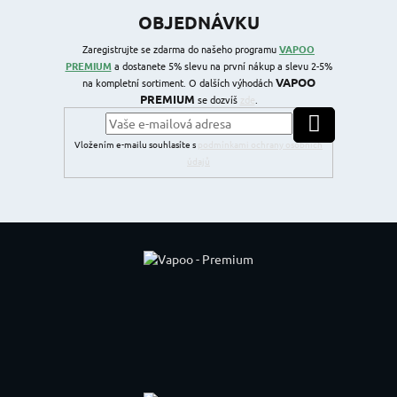
OBJEDNÁVKU
Zaregistrujte se zdarma do našeho programu
VAPOO
PREMIUM
a dostanete 5% slevu na první nákup a slevu 2-5%
VAPOO
na kompletní sortiment. O dalších výhodách
PREMIUM
se dozvíš
zde
.
PŘIHLÁSIT SE
Vložením e-mailu souhlasíte s
podmínkami ochrany osobních
údajů