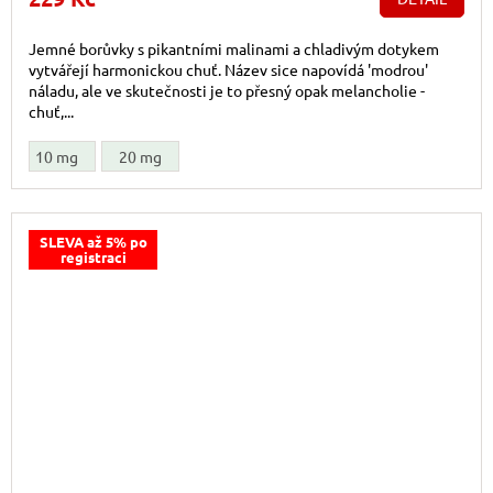
Jemné borůvky s pikantními malinami a chladivým dotykem
vytvářejí harmonickou chuť. Název sice napovídá 'modrou'
náladu, ale ve skutečnosti je to přesný opak melancholie -
chuť,...
10 mg
20 mg
SLEVA až 5% po
registraci