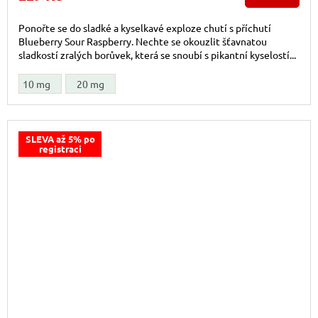
Ponořte se do sladké a kyselkavé exploze chutí s příchutí
Blueberry Sour Raspberry. Nechte se okouzlit šťavnatou
sladkostí zralých borůvek, která se snoubí s pikantní kyselostí...
10 mg
20 mg
SLEVA až 5% po
registraci