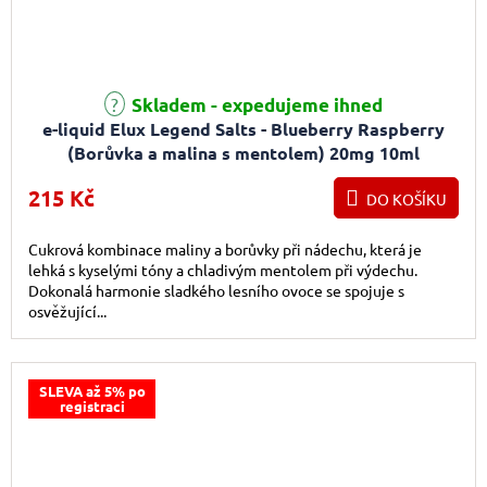
Průměrné hodnocení produktu je 5,0 z 5 hvězdiček.
Skladem - expedujeme ihned
e-liquid Elux Legend Salts - Blueberry Raspberry
(Borůvka a malina s mentolem) 20mg 10ml
215 Kč
DO KOŠÍKU
Cukrová kombinace maliny a borůvky při nádechu, která je
lehká s kyselými tóny a chladivým mentolem při výdechu.
Dokonalá harmonie sladkého lesního ovoce se spojuje s
osvěžující...
SLEVA až 5% po
registraci