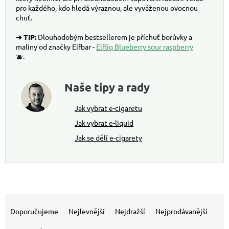
pro každého, kdo hledá výraznou, ale vyváženou ovocnou
chuť.
➔ TIP:
Dlouhodobým bestsellerem je příchuť borůvky a
maliny od značky Elfbar -
Elfliq Blueberry sour raspberry
🫐.
Naše tipy a rady
Jak vybrat e-cigaretu
Jak vybrat e-liquid
Jak se dělí e-cigarety
Výpis produktů
Řazení produktů
Doporučujeme
Nejlevnější
Nejdražší
Nejprodávanější