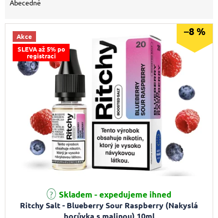
Abecedně
–8 %
Akce
SLEVA až 5% po
registraci
Skladem - expedujeme ihned
Ritchy Salt - Blueberry Sour Raspberry (Nakyslá
borůvka s malinou) 10ml