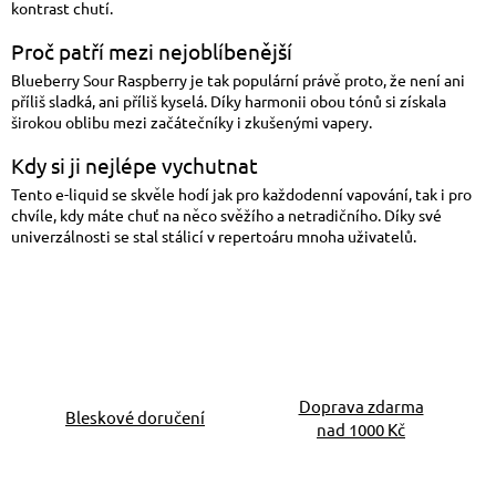
kontrast chutí.
Proč patří mezi nejoblíbenější
Blueberry Sour Raspberry je tak populární právě proto, že není ani
příliš sladká, ani příliš kyselá. Díky harmonii obou tónů si získala
širokou oblibu mezi začátečníky i zkušenými vapery.
Kdy si ji nejlépe vychutnat
Tento e-liquid se skvěle hodí jak pro každodenní vapování, tak i pro
chvíle, kdy máte chuť na něco svěžího a netradičního. Díky své
univerzálnosti se stal stálicí v repertoáru mnoha uživatelů.
Doprava zdarma
Bleskové doručení
nad 1000 Kč