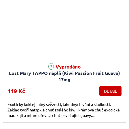
Vyprodáno
Lost Mary TAPPO náplň (Kiwi Passion Fruit Guava)
17mg
119 Kč
DETAIL
Exotický koktejl plný svěžesti, lahodných vůní a sladkosti.
Základ tvoří natrpklá chuť zralého kiwi, krémová chuť exotické
marakuji a mírně dřevitá chuť osvěžující guavy....