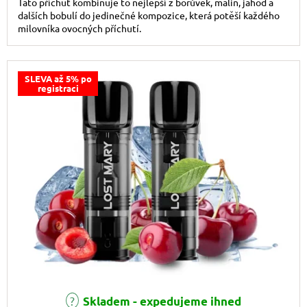
Tato příchuť kombinuje to nejlepší z borůvek, malin, jahod a
dalších bobulí do jedinečné kompozice, která potěší každého
milovníka ovocných příchutí.
SLEVA až 5% po
registraci
Skladem - expedujeme ihned