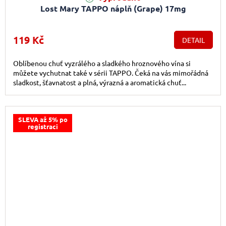
Lost Mary TAPPO náplň (Grape) 17mg
119 Kč
DETAIL
Oblíbenou chuť vyzrálého a sladkého hroznového vína si
můžete vychutnat také v sérii TAPPO. Čeká na vás mimořádná
sladkost, šťavnatost a plná, výrazná a aromatická chuť...
SLEVA až 5% po
registraci