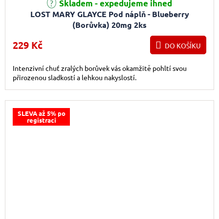
Skladem - expedujeme ihned
LOST MARY GLAYCE Pod náplň - Blueberry
(Borůvka) 20mg 2ks
229 Kč
DO KOŠÍKU
Intenzivní chuť zralých borůvek vás okamžitě pohltí svou
přirozenou sladkostí a lehkou nakyslostí.
SLEVA až 5% po
registraci