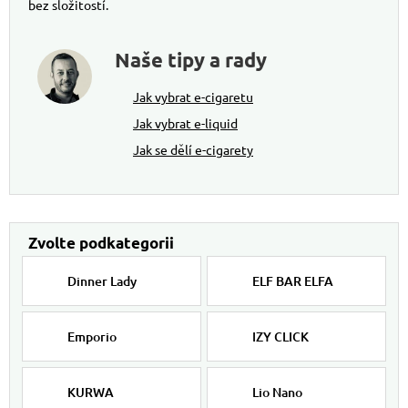
bez složitostí.
Naše tipy a rady
Jak vybrat e-cigaretu
Jak vybrat e-liquid
Jak se dělí e-cigarety
Dinner Lady
ELF BAR ELFA
Emporio
IZY CLICK
KURWA
Lio Nano