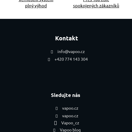
plný výhod
spokojených zákazníků
Zápatí
Kontakt
info
@
vapoo.cz
+420 774 143 304
Sledujte nás
vapoo.cz
vapoo.cz
Vapoo_cz
Vapoo blog