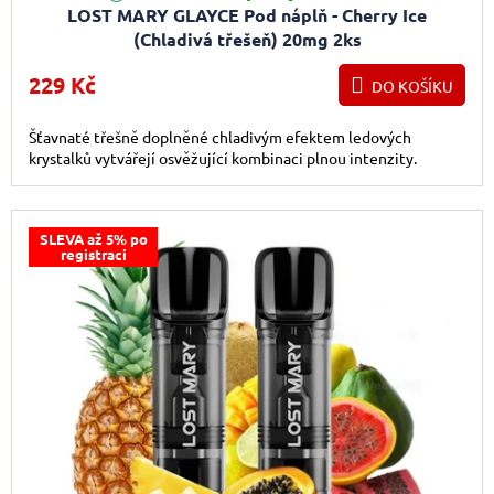
LOST MARY GLAYCE Pod náplň - Cherry Ice
(Chladivá třešeň) 20mg 2ks
229 Kč
DO KOŠÍKU
Šťavnaté třešně doplněné chladivým efektem ledových
krystalků vytvářejí osvěžující kombinaci plnou intenzity.
SLEVA až 5% po
registraci