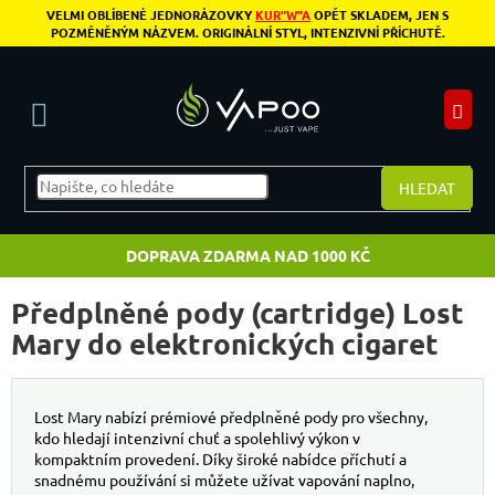
Přejít na obsah
VELMI OBLÍBENÉ JEDNORÁZOVKY
KUR"W"A
OPĚT SKLADEM, JEN S
POZMĚNĚNÝM NÁZVEM. ORIGINÁLNÍ STYL, INTENZIVNÍ PŘÍCHUTĚ.
N
HLEDAT
DOPRAVA ZDARMA NAD 1000 KČ
Předplněné pody (cartridge) Lost
Mary do elektronických cigaret
Lost Mary nabízí prémiové předplněné pody pro všechny,
kdo hledají intenzivní chuť a spolehlivý výkon v
kompaktním provedení. Díky široké nabídce příchutí a
snadnému používání si můžete užívat vapování naplno,