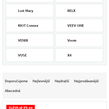
Lost Mary
RELX
RIOT Connex
VEEV ONE
VENIX
Voom
VUSE
X4
Výpis produktů
Řazení produktů
Doporučujeme
Nejlevnější
Nejdražší
Nejprodávanější
Abecedně
SLEVA až 5% po