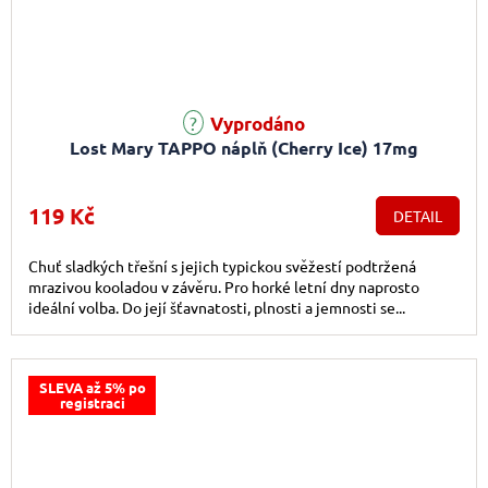
Vyprodáno
Lost Mary TAPPO náplň (Cherry Ice) 17mg
119 Kč
DETAIL
Chuť sladkých třešní s jejich typickou svěžestí podtržená
mrazivou kooladou v závěru. Pro horké letní dny naprosto
ideální volba. Do její šťavnatosti, plnosti a jemnosti se...
SLEVA až 5% po
registraci