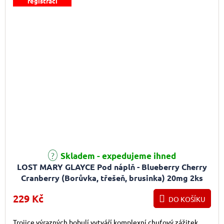
registraci
Skladem - expedujeme ihned
LOST MARY GLAYCE Pod náplň - Blueberry Cherry
Cranberry (Borůvka, třešeň, brusinka) 20mg 2ks
229 Kč
DO KOŠÍKU
Trojice výrazných bobulí vytváří komplexní chuťový zážitek