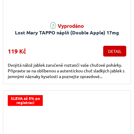
Vyprodáno
Lost Mary TAPPO náplň (Double Apple) 17mg
119 Kč
DETAIL
Dvojitá nálož jablek zaručeně roztančí vaše chuťové pohárky.
Připravte se na oblíbenou a autentickou chuť sladkých jablek s
jemnými náznaky kyselosti a poznejte opravdové...
SLEVA až 5% po
registraci