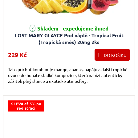
Skladem - expedujeme ihned
LOST MARY GLAYCE Pod náplň - Tropical Fruit
(Tropická směs) 20mg 2ks
229 Kč
DO KOŠÍKU
Tato příchuť kombinuje mango, ananas, papáju a další tropické
ovoce do bohaté sladké kompozice, která nabízí autentický
zážitek plný slunce a exotické atmosféry.
SLEVA až 5% po
registraci