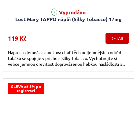
Vyprodáno
Lost Mary TAPPO náplň (Silky Tobacco) 17mg
119 Kč
DETAIL
Naprosto jemná a sametová chuť těch nejjemnějších odrůd
tabáku se spojuje v příchuti Silky Tobacco. Vychutnejte si
velice jemnou dřevitost doprovázenou hebkou nasládlostí a...
SLEVA až 5% po
registraci