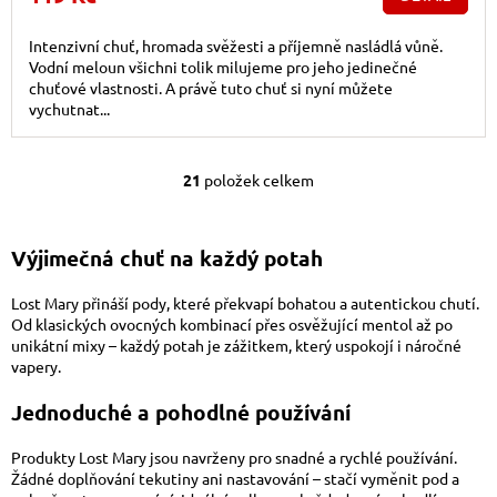
Intenzivní chuť, hromada svěžesti a příjemně nasládlá vůně.
Vodní meloun všichni tolik milujeme pro jeho jedinečné
chuťové vlastnosti. A právě tuto chuť si nyní můžete
vychutnat...
21
položek celkem
Ovládací prvky výpis
Výjimečná chuť na každý potah
Lost Mary přináší pody, které překvapí bohatou a autentickou chutí.
Od klasických ovocných kombinací přes osvěžující mentol až po
unikátní mixy – každý potah je zážitkem, který uspokojí i náročné
vapery.
Jednoduché a pohodlné používání
Produkty Lost Mary jsou navrženy pro snadné a rychlé používání.
Žádné doplňování tekutiny ani nastavování – stačí vyměnit pod a