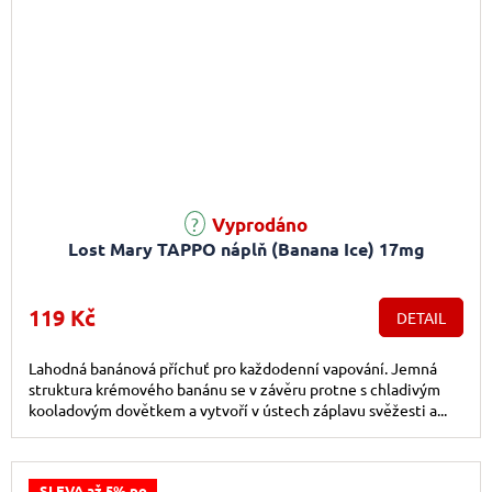
Vyprodáno
Lost Mary TAPPO náplň (Banana Ice) 17mg
119 Kč
DETAIL
Lahodná banánová příchuť pro každodenní vapování. Jemná
struktura krémového banánu se v závěru protne s chladivým
kooladovým dovětkem a vytvoří v ústech záplavu svěžesti a...
SLEVA až 5% po