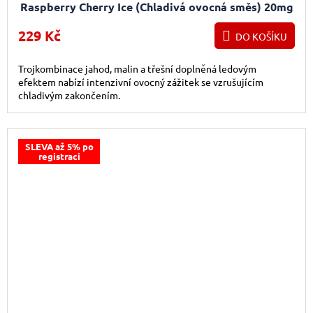
Raspberry Cherry Ice (Chladivá ovocná směs) 20mg
2ks
229 Kč
DO KOŠÍKU
Trojkombinace jahod, malin a třešní doplněná ledovým
efektem nabízí intenzivní ovocný zážitek se vzrušujícím
chladivým zakončením.
SLEVA až 5% po
registraci