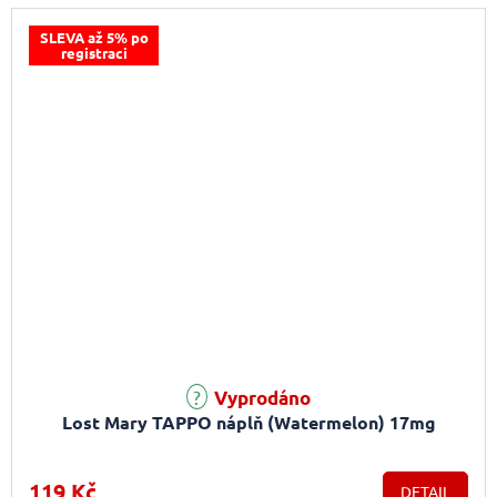
SLEVA až 5% po
registraci
Vyprodáno
Lost Mary TAPPO náplň (Watermelon) 17mg
119 Kč
DETAIL