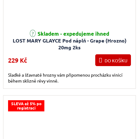
Skladem - expedujeme ihned
LOST MARY GLAYCE Pod náplň - Grape (Hrozno)
20mg 2ks
229 Kč
DO KOŠÍKU
Sladké a šťavnaté hrozny vám připomenou procházku vinicí
během sklizně révy vinné.
SLEVA až 5% po
registraci