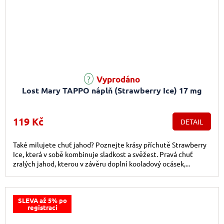
Vyprodáno
Lost Mary TAPPO náplň (Strawberry Ice) 17 mg
119 Kč
DETAIL
Také milujete chuť jahod? Poznejte krásy příchutě Strawberry
Ice, která v sobě kombinuje sladkost a svěžest. Pravá chuť
zralých jahod, kterou v závěru doplní kooladový ocásek,...
SLEVA až 5% po
registraci