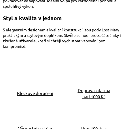
pokračovat ve vapování. Ideální volba pro každodenní pohodlí a
spolehlivý výkon.
Styl a kvalita v jednom
S elegantním designem a kvalitní konstrukcí jsou pody Lost Mary
praktickým a stylovým doplňkem. Skvěle se hodí pro začátečníky i
zkušené uživatele, kteří si chtějí vychutnat vapování bez
kompromisů.
Doprava zdarma
Bleskové doručení
nad 1000 Kč
Věrnostní systém
Přes 100 tisíc