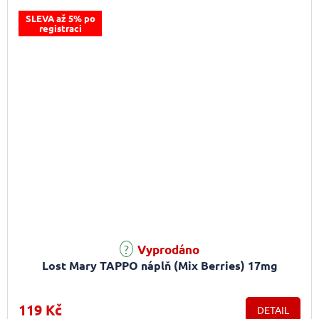
SLEVA až 5% po
registraci
Vyprodáno
Lost Mary TAPPO náplň (Mix Berries) 17mg
119 Kč
DETAIL