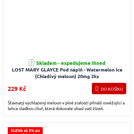
Skladem - expedujeme ihned
LOST MARY GLAYCE Pod náplň - Watermelon Ice
(Chladivý meloun) 20mg 2ks
229 Kč
DO KOŠÍKU
Šťavnatý vychlazený meloun v plné zralosti přináší osvěžující a
lehce sladkou chuť, která dokonale uhasí vaši žízeň.
SLEVA až 5% po