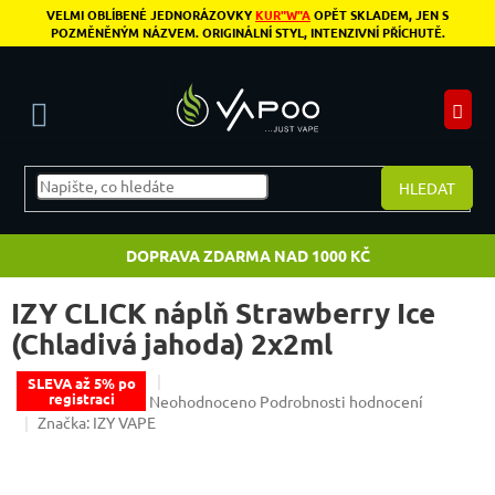
Přejít na obsah
VELMI OBLÍBENÉ JEDNORÁZOVKY
KUR"W"A
OPĚT SKLADEM, JEN S
POZMĚNĚNÝM NÁZVEM. ORIGINÁLNÍ STYL, INTENZIVNÍ PŘÍCHUTĚ.
N
HLEDAT
DOPRAVA ZDARMA NAD 1000 KČ
IZY CLICK náplň Strawberry Ice
(Chladivá jahoda) 2x2ml
SLEVA až 5% po
registraci
Průměrné hodnocení produktu je 0,0 z 5 hvězdiče
Neohodnoceno
Podrobnosti hodnocení
Značka:
IZY VAPE