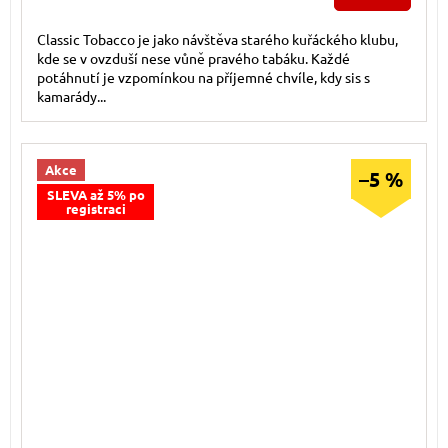
Classic Tobacco je jako návštěva starého kuřáckého klubu,
kde se v ovzduší nese vůně pravého tabáku. Každé
potáhnutí je vzpomínkou na příjemné chvíle, kdy sis s
kamarády...
Akce
–5 %
SLEVA až 5% po
registraci