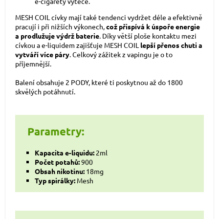
e-cigarety vyteče.
MESH COIL cívky mají také tendenci vydržet déle a efektivně
pracují i ​​při nižších výkonech,
což přispívá k úspoře energie
a prodlužuje výdrž baterie
. Díky větší ploše kontaktu mezi
cívkou a e-liquidem zajišťuje MESH COIL
lepší přenos chuti a
vytváří více páry
. Celkový zážitek z vapingu je o to
příjemnější.
Balení obsahuje 2 PODY, které ti poskytnou až do 1800
skvělých potáhnutí.
Parametry:
Kapacita e-liquidu:
2ml
Počet potahů:
900
Obsah nikotinu:
18mg
Typ spirálky:
Mesh