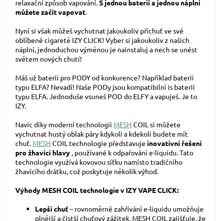
relaxační způsob vapování.
S jednou baterií a jednou náplní
můžete začít vapovat
.
Nyní si však můžeš vychutnat jakoukoliv příchuť ve své
oblíbené cigaretě IZY CLICK! Vyber si jakoukoliv z našich
náplní,
jednoduchou výměnou je nainstaluj a nech se unést
světem nových chutí!
Máš už baterii pro PODY od konkurence? Například baterii
typu ELFA? Nevadí! Naše PODy jsou kompatibilní is baterií
typu ELFA. Jednoduše vsuneš POD do ELFY a vapuješ. Je to
IZY.
Navíc díky moderní technologii
MESH
COIL si můžete
vychutnat hustý oblak páry kdykoli a kdekoli budete mít
chuť.
MESH
COIL technologie představuje
inovativní řešení
pro žhavící hlavy
, používané k odpařování e-liquidu. Tato
technologie využívá kovovou síťku namísto tradičního
žhavícího drátku, což poskytuje několik výhod.
Výhody MESH COIL technologie v IZY VAPE CLICK:
Lepší chuť
– rovnoměrné zahřívání e-liquidu umožňuje
plnější a čistší chuťový zážitek. MESH COIL zajišťuje, že