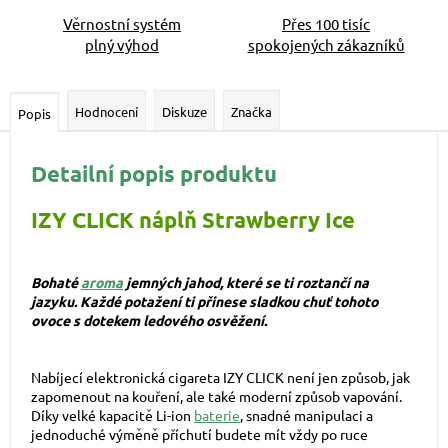
Věrnostní systém
Přes 100 tisíc
plný výhod
spokojených zákazníků
Hodnocení
Diskuze
Značka
Popis
Detailní popis produktu
IZY CLICK náplň Strawberry Ice
Bohaté
aroma
jemných jahod, které se ti roztančí na
jazyku. Každé potažení ti přinese sladkou chuť tohoto
ovoce s dotekem ledového osvěžení.
Nabíjecí elektronická cigareta IZY CLICK není jen způsob, jak
zapomenout na kouření, ale také moderní způsob vapování.
Díky velké kapacitě Li-ion
baterie
, snadné manipulaci a
jednoduché výměně příchutí budete mít vždy po ruce