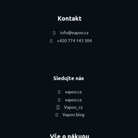
Zápatí
Kontakt
info
@
vapoo.cz
+420 774 143 304
Sledujte nás
vapoo.cz
vapoo.cz
Vapoo_cz
Vapoo blog
Vše o nákupu