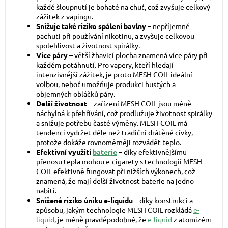
každé šloupnutí je bohaté na chuť, což zvyšuje celkový
zážitek z vapingu.
Snižuje také riziko spálení bavlny
– nepříjemné
pachuti při používání nikotinu, a zvyšuje celkovou
spolehlivost a životnost spirálky.
Více páry
– větší žhavicí plocha znamená více páry při
každém potáhnutí. Pro vapery, kteří hledají
intenzivnější zážitek, je proto MESH COIL ideální
volbou, neboť umožňuje produkci hustých a
objemných obláčků páry.
Delší životnost
– zařízení MESH COIL jsou méně
náchylná k přehřívání, což prodlužuje životnost spirálky
a snižuje potřebu časté výměny. MESH COIL má
tendenci vydržet déle než tradiční drátěné cívky,
protože dokáže rovnoměrněji rozvádět teplo.
Efektivní využití
baterie
– díky efektivnějšímu
přenosu tepla mohou e-cigarety s technologií MESH
COIL efektivně fungovat při nižších výkonech, což
znamená, že mají delší životnost baterie na jedno
nabití.
Snížené riziko úniku e-liquidu
– díky konstrukci a
způsobu, jakým technologie MESH COIL rozkládá
e-
liquid
, je méně pravděpodobné, že
e-liquid
z atomizéru