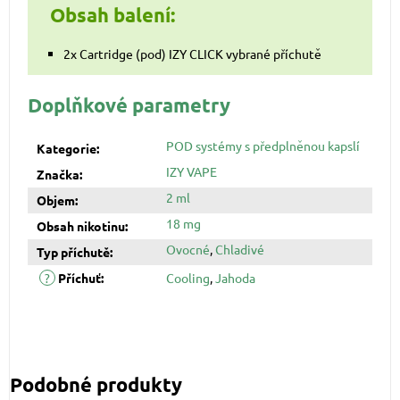
Obsah balení:
2x Cartridge (pod) IZY CLICK vybrané příchutě
Doplňkové parametry
POD systémy s předplněnou kapslí
Kategorie
:
IZY VAPE
Značka
:
2 ml
Objem
:
18 mg
Obsah nikotinu
:
Ovocné
,
Chladivé
Typ příchutě
:
?
Příchuť
:
Cooling
,
Jahoda