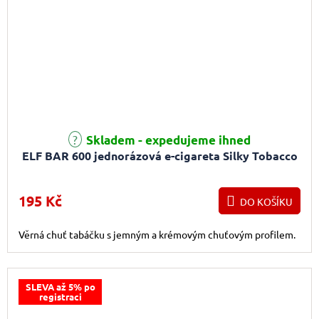
Průměrné hodnocení produktu je 3,3 z 5 hvězdiček.
Skladem - expedujeme ihned
ELF BAR 600 jednorázová e-cigareta Silky Tobacco
195 Kč
DO KOŠÍKU
Věrná chuť tabáčku s jemným a krémovým chuťovým profilem.
SLEVA až 5% po
registraci