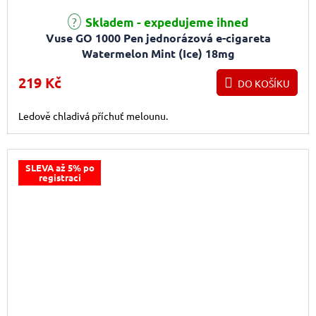
Průměrné hodnocení produktu je 4,0 z 5 hvězdiček.
Skladem - expedujeme ihned
Vuse GO 1000 Pen jednorázová e-cigareta
Watermelon Mint (Ice) 18mg
219 Kč
DO KOŠÍKU
Ledově chladivá příchuť melounu.
SLEVA až 5% po
registraci