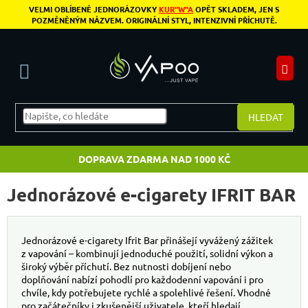
Přejít na obsah
VELMI OBLÍBENÉ JEDNORÁZOVKY
KUR"W"A
OPĚT SKLADEM, JEN S
POZMĚNĚNÝM NÁZVEM. ORIGINÁLNÍ STYL, INTENZIVNÍ PŘÍCHUTĚ.
N
HLEDAT
DOPRAVA ZDARMA NAD 1000 KČ
Jednorázové e-cigarety IFRIT BAR
Jednorázové e-cigarety Ifrit Bar přinášejí vyvážený zážitek
z vapování – kombinují jednoduché použití, solidní výkon a
široký výběr příchutí. Bez nutnosti dobíjení nebo
doplňování nabízí pohodlí pro každodenní vapování i pro
chvíle, kdy potřebujete rychlé a spolehlivé řešení. Vhodné
pro začátečníky i zkušenější uživatele, kteří hledají