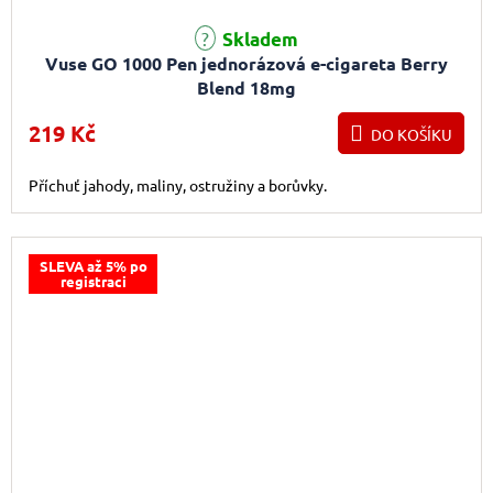
Průměrné hodnocení produktu je 2,0 z 5 hvězdiček.
Skladem
Vuse GO 1000 Pen jednorázová e-cigareta Berry
Blend 18mg
219 Kč
DO KOŠÍKU
Příchuť jahody, maliny, ostružiny a borůvky.
SLEVA až 5% po
registraci