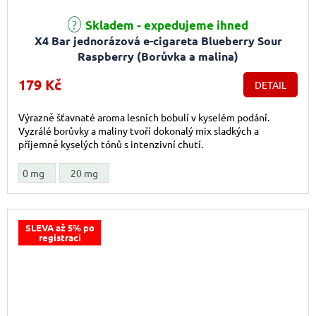
Průměrné hodnocení produktu je 5,0 z 5 hvězdiček.
Skladem - expedujeme ihned
X4 Bar jednorázová e-cigareta Blueberry Sour
Raspberry (Borůvka a malina)
179 Kč
DETAIL
Výrazně šťavnaté aroma lesních bobulí v kyselém podání.
Vyzrálé borůvky a maliny tvoří dokonalý mix sladkých a
příjemně kyselých tónů s intenzivní chutí.
0 mg
20 mg
SLEVA až 5% po
registraci