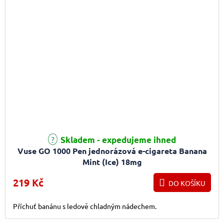
Průměrné hodnocení produktu je 4,5 z 5 hvězdiček.
Skladem - expedujeme ihned
Vuse GO 1000 Pen jednorázová e-cigareta Banana
Mint (Ice) 18mg
219 Kč
DO KOŠÍKU
Příchuť banánu s ledově chladným nádechem.