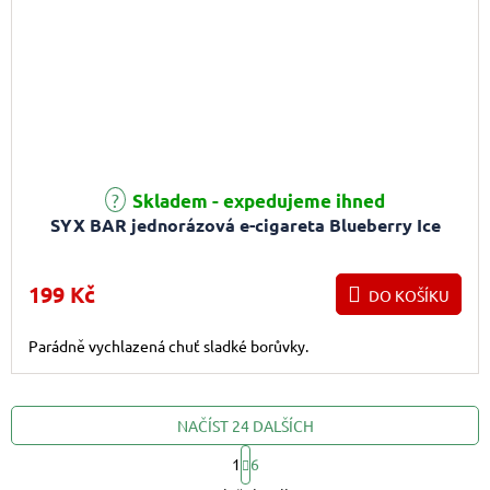
Průměrné hodnocení produktu je 5,0 z 5 hvězdiček.
Skladem - expedujeme ihned
SYX BAR jednorázová e-cigareta Blueberry Ice
199 Kč
DO KOŠÍKU
Parádně vychlazená chuť sladké borůvky.
NAČÍST 24 DALŠÍCH
1
6
Ovládací prvky výpis
Stránkování