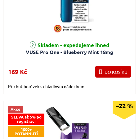
Skladem - expedujeme ihned
VUSE Pro One - Blueberry Mint 18mg
169 Kč
DO KOŠÍKU
Příchuť borůvek s chladivým nádechem.
–22 %
Akce
SLEVA až 5% po
registraci
1000+
POTÁHNUTÍ