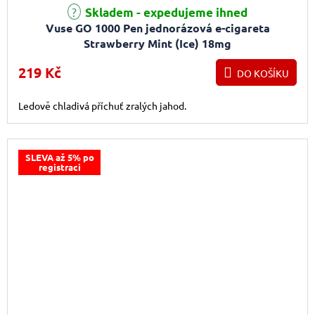
Skladem - expedujeme ihned
Vuse GO 1000 Pen jednorázová e-cigareta
Strawberry Mint (Ice) 18mg
219 Kč
DO KOŠÍKU
Ledově chladivá příchuť zralých jahod.
SLEVA až 5% po
registraci