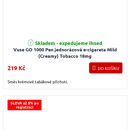
Průměrné hodnocení produktu je 5,0 z 5 hvězdiček.
Skladem - expedujeme ihned
Vuse GO 1000 Pen jednorázová e-cigareta Mild
(Creamy) Tobacco 18mg
219 Kč
DO KOŠÍKU
Směs krémové tabákové příchuti.
SLEVA až 5% po
registraci