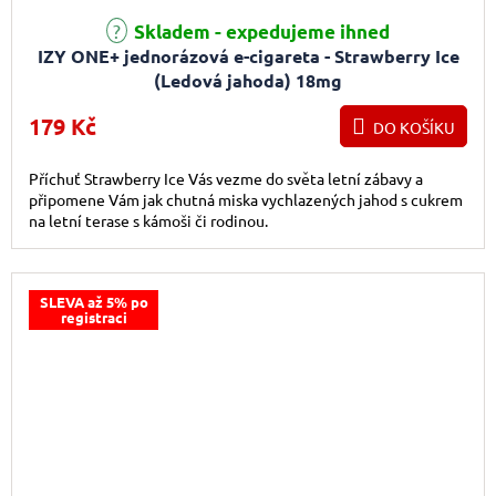
Průměrné hodnocení produktu je 4,8 z 5 hvězdiček.
Skladem - expedujeme ihned
IZY ONE+ jednorázová e-cigareta - Strawberry Ice
(Ledová jahoda) 18mg
179 Kč
DO KOŠÍKU
Příchuť Strawberry Ice Vás vezme do světa letní zábavy a
připomene Vám jak chutná miska vychlazených jahod s cukrem
na letní terase s kámoši či rodinou.
SLEVA až 5% po
registraci