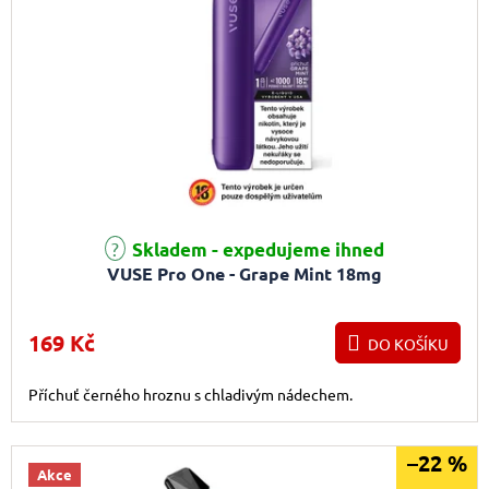
Skladem - expedujeme ihned
VUSE Pro One - Grape Mint 18mg
169 Kč
DO KOŠÍKU
Příchuť černého hroznu s chladivým nádechem.
–22 %
Akce