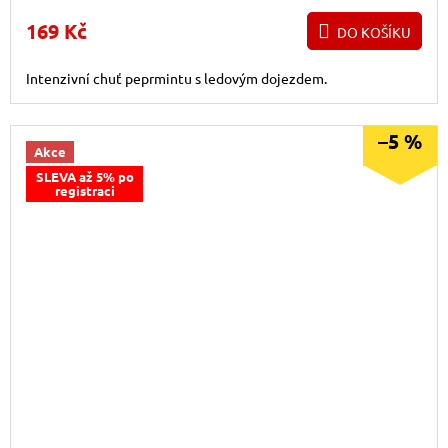
169 Kč
DO KOŠÍKU
Intenzivní chuť peprmintu s ledovým dojezdem.
–5 %
Akce
SLEVA až 5% po
registraci