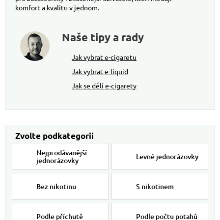
komfort a kvalitu v jednom.
Naše tipy a rady
Jak vybrat e-cigaretu
Jak vybrat e-liquid
Jak se dělí e-cigarety
Nejprodávanější
Levné jednorázovky
jednorázovky
Bez nikotinu
S nikotinem
Podle příchutě
Podle počtu potahů