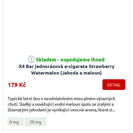
Průměrné hodnocení produktu je 4,0 z 5 hvězdiček.
Skladem - expedujeme ihned
X4 Bar jednorázová e-cigareta Strawberry
Watermelon (Jahoda a meloun)
179 Kč
DETAIL
Typické letní duo v neodolatelném mixu plném výrazných
chutí. Sladký a osvěžující vodní meloun spolu se zralými a
šťavnatými jahodami je vynikající ovocné aroma, které si...
0 mg
20 mg