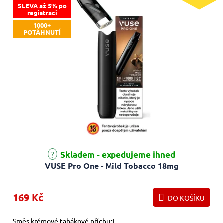
SLEVA až 5% po
registraci
1000+
POTÁHNUTÍ
Skladem - expedujeme ihned
VUSE Pro One - Mild Tobacco 18mg
169 Kč
DO KOŠÍKU
Směs krémové tabákové příchuti.