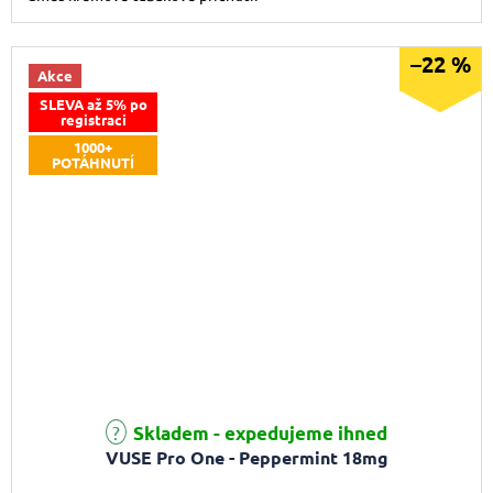
–22 %
Akce
SLEVA až 5% po
registraci
1000+
POTÁHNUTÍ
Skladem - expedujeme ihned
VUSE Pro One - Peppermint 18mg