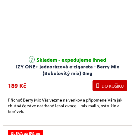
Průměrné hodnocení produktu je 4,5 z 5 hvězdiček.
Skladem - expedujeme ihned
IZY ONE+ jednorázová e-cigareta - Berry Mix
(Bobulovitý mix) 0mg
189 Kč
DO KOŠÍKU
Příchuť Berry Mix Vás vezme na venkov a připomene Vám jak
chutná čerstvě natrhané lesní ovoce – mix malin, ostružin a
borůvek.
SLEVA až 5% po