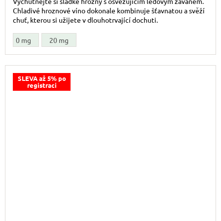
Vychutnejte si sladké hrozny s osvěžujícím ledovým závanem.
Chladivé hroznové víno dokonale kombinuje šťavnatou a svěží
chuť, kterou si užijete v dlouhotrvající dochuti.
0 mg
20 mg
SLEVA až 5% po
registraci