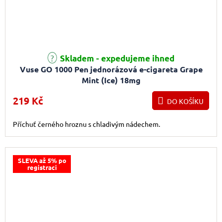
Skladem - expedujeme ihned
Vuse GO 1000 Pen jednorázová e-cigareta Grape
Mint (Ice) 18mg
219 Kč
DO KOŠÍKU
Příchuť černého hroznu s chladivým nádechem.
SLEVA až 5% po
registraci