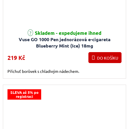
Průměrné hodnocení produktu je 3,7 z 5 hvězdiček.
Skladem - expedujeme ihned
Vuse GO 1000 Pen jednorázová e-cigareta
Blueberry Mint (Ice) 18mg
219 Kč
DO KOŠÍKU
Příchuť borůvek s chladivým nádechem.
SLEVA až 5% po
registraci