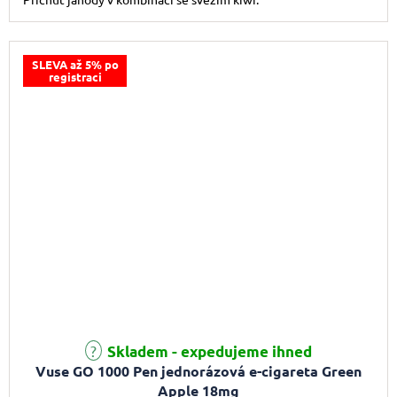
SLEVA až 5% po
registraci
Průměrné hodnocení produktu je 5,0 z 5 hvězdiček.
Skladem - expedujeme ihned
Vuse GO 1000 Pen jednorázová e-cigareta Green
Apple 18mg