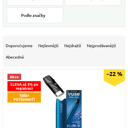
Podle značky
Výpis produktů
Řazení produktů
Doporučujeme
Nejlevnější
Nejdražší
Nejprodávanější
Abecedně
–22 %
Akce
SLEVA až 5% po
registraci
1000+
POTÁHNUTÍ