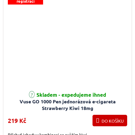
registraci
Průměrné hodnocení produktu je 4,0 z 5 hvězdiček.
Skladem - expedujeme ihned
Vuse GO 1000 Pen jednorázová e-cigareta
Strawberry Kiwi 18mg
219 Kč
DO KOŠÍKU
Příchuť jahody v kombinaci se svěžím kiwi.