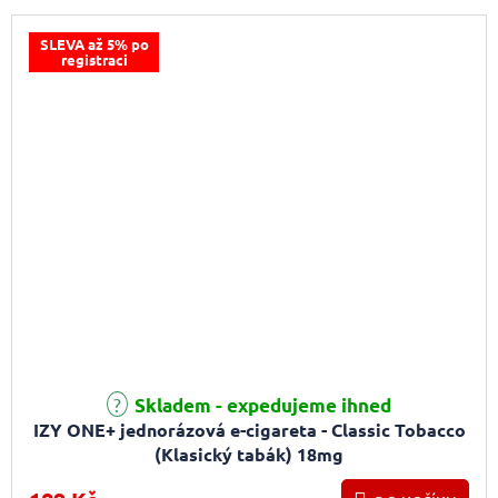
SLEVA až 5% po
registraci
Průměrné hodnocení produktu je 5,0 z 5 hvězdiček.
Skladem - expedujeme ihned
IZY ONE+ jednorázová e-cigareta - Classic Tobacco
(Klasický tabák) 18mg