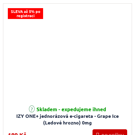
SLEVA až 5% po
registraci
Skladem - expedujeme ihned
IZY ONE+ jednorázová e-cigareta - Grape Ice
(Ledové hrozno) 0mg
189 Kč