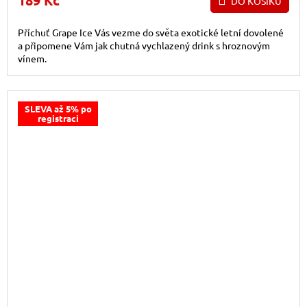
DO KOŠÍKU
Příchuť Grape Ice Vás vezme do světa exotické letní dovolené
a připomene Vám jak chutná vychlazený drink s hroznovým
vínem.
SLEVA až 5% po
registraci