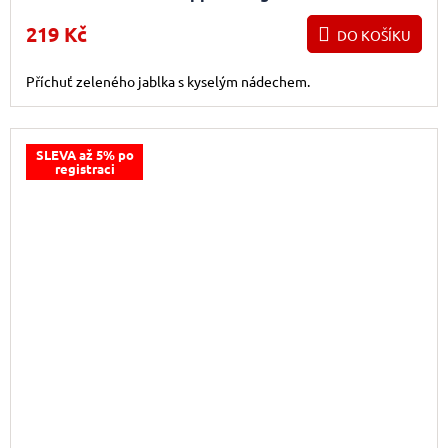
219 Kč
DO KOŠÍKU
Příchuť zeleného jablka s kyselým nádechem.
SLEVA až 5% po
registraci