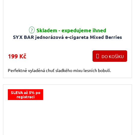
Skladem - expedujeme ihned
SYX BAR jednorázová e-cigareta Mixed Berries
199 Kč
DO KOŠÍKU
Perfektně vyladěná chuť sladkého mixu lesních bobulí.
SLEVA až 5% po
registraci