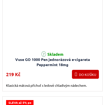
Průměrné hodnocení produktu je 4,4 z 5 hvězdiček.
Skladem
Vuse GO 1000 Pen jednorázová e-cigareta
Peppermint 18mg
219 Kč
DO KOŠÍKU
Klasická mátová příchuť s ledově chladivým nádechem.
SLEVA až 5% po