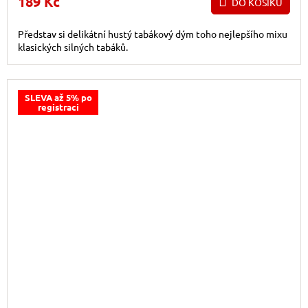
189 Kč
DO KOŠÍKU
Představ si delikátní hustý tabákový dým toho nejlepšího mixu
klasických silných tabáků.
SLEVA až 5% po
registraci