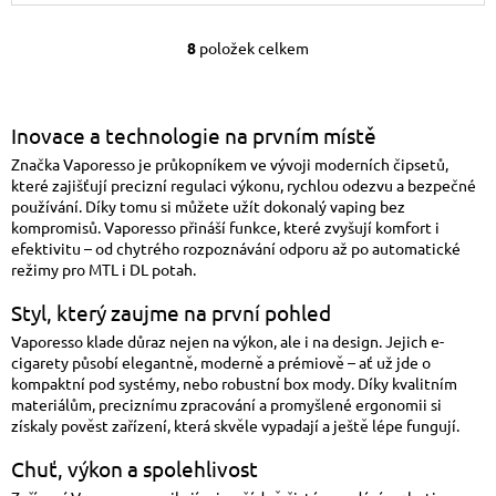
8
položek celkem
Ovládací prvky výpis
Inovace a technologie na prvním místě
Značka Vaporesso je průkopníkem ve vývoji moderních čipsetů,
které zajišťují precizní regulaci výkonu, rychlou odezvu a bezpečné
používání. Díky tomu si můžete užít dokonalý vaping bez
kompromisů. Vaporesso přináší funkce, které zvyšují komfort i
efektivitu – od chytrého rozpoznávání odporu až po automatické
režimy pro MTL i DL potah.
Styl, který zaujme na první pohled
Vaporesso klade důraz nejen na výkon, ale i na design. Jejich e-
cigarety působí elegantně, moderně a prémiově – ať už jde o
kompaktní pod systémy, nebo robustní box mody. Díky kvalitním
materiálům, preciznímu zpracování a promyšlené ergonomii si
získaly pověst zařízení, která skvěle vypadají a ještě lépe fungují.
Chuť, výkon a spolehlivost