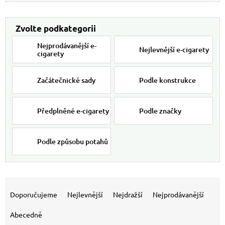
Nejprodávanější e-
Nejlevnější e-cigarety
cigarety
Začátečnické sady
Podle konstrukce
Předplněné e-cigarety
Podle značky
Podle způsobu potahů
Výpis produktů
Řazení produktů
Doporučujeme
Nejlevnější
Nejdražší
Nejprodávanější
Abecedně