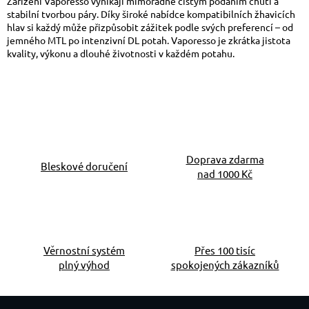
Zařízení Vaporesso vynikají mimořádně čistým podáním chuti a
stabilní tvorbou páry. Díky široké nabídce kompatibilních žhavicích
hlav si každý může přizpůsobit zážitek podle svých preferencí – od
jemného MTL po intenzivní DL potah. Vaporesso je zkrátka jistota
kvality, výkonu a dlouhé životnosti v každém potahu.
Doprava zdarma
Bleskové doručení
nad 1000 Kč
Věrnostní systém
Přes 100 tisíc
plný výhod
spokojených zákazníků
Zápatí