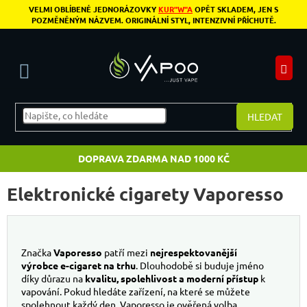
Přejít na obsah
VELMI OBLÍBENÉ JEDNORÁZOVKY
KUR"W"A
OPĚT SKLADEM, JEN S
POZMĚNĚNÝM NÁZVEM. ORIGINÁLNÍ STYL, INTENZIVNÍ PŘÍCHUTĚ.
N
HLEDAT
DOPRAVA ZDARMA NAD 1000 KČ
Elektronické cigarety Vaporesso
Značka
Vaporesso
patří mezi
nejrespektovanější
výrobce e-cigaret na trhu
. Dlouhodobě si buduje jméno
díky důrazu na
kvalitu, spolehlivost a moderní přístup
k
vapování. Pokud hledáte zařízení, na které se můžete
spolehnout každý den, Vaporesso je ověřená volba.