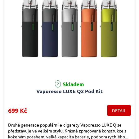
Průměrné hodnocení produktu je 5,0 z 5 hvězdiček.
Skladem
Vaporesso LUXE Q2 Pod Kit
699 Kč
DETAIL
Druhá generace populární e-cigarety Vaporesso LUXE Q se
představuje ve velkém stylu. Krásně zpracovaná konstrukce s
koženým potahem, velká kapacita baterie, podpora rychlého...