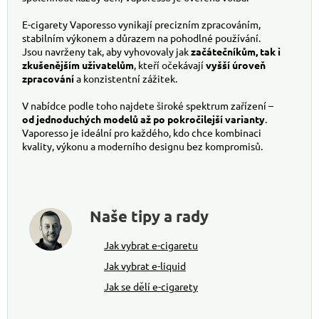
E-cigarety Vaporesso vynikají precizním zpracováním,
stabilním výkonem a důrazem na pohodlné používání.
Jsou navrženy tak, aby vyhovovaly jak
začátečníkům, tak i
zkušenějším uživatelům
, kteří očekávají
vyšší úroveň
zpracování
a konzistentní zážitek.
V nabídce podle toho najdete široké spektrum zařízení –
od jednoduchých modelů až po pokročilejší varianty
.
Vaporesso je ideální pro každého, kdo chce kombinaci
kvality, výkonu a moderního designu bez kompromisů.
Naše tipy a rady
Jak vybrat e-cigaretu
Jak vybrat e-liquid
Jak se dělí e-cigarety