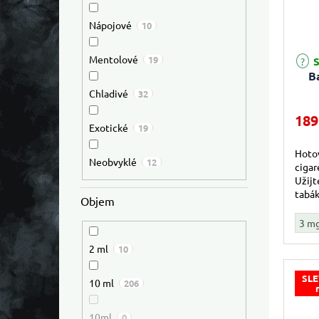
Nápojové
10
Mentolové
19
S
B
Chladivé
32
189
Exotické
19
Hotov
Neobvyklé
12
cigar
Užijt
tabák
Objem
3 m
2 ml
10
SLE
10 ml
206
10ml
0