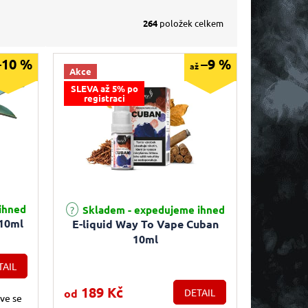
264
položek celkem
–10 %
–9 %
až
Akce
SLEVA až 5% po
registraci
e 5,0 z 5 hvězdiček.
Průměrné hodnocení produktu je 5,0 z 5 hvězdiček.
ihned
Skladem - expedujeme ihned
 10ml
E-liquid Way To Vape Cuban
10ml
TAIL
189 Kč
od
DETAIL
ve se