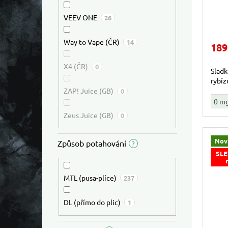
VEEV ONE
26
Way to Vape (ČR)
14
189
X4 (ČR)
0
Sladk
rybíz
ZAP! Juice (GB)
0
0 m
Zeus Juice (GB)
0
Nov
Způsob potahování
?
SLE
MTL (pusa-plíce)
237
DL (přímo do plic)
1