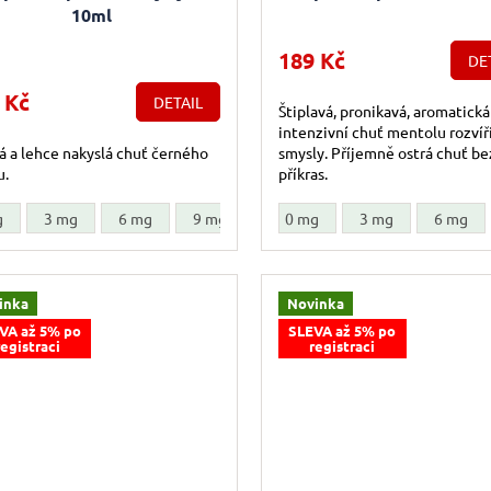
10ml
189 Kč
DE
 Kč
DETAIL
Štiplavá, pronikavá, aromatická
intenzivní chuť mentolu rozvíř
á a lehce nakyslá chuť černého
smysly. Příjemně ostrá chuť be
u.
příkras.
g
3 mg
6 mg
9 mg
12 mg
0 mg
18 mg
3 mg
6 mg
inka
Novinka
VA až 5% po
SLEVA až 5% po
registraci
registraci