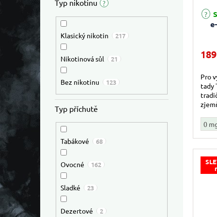
Typ nikotinu
?
S
e
Klasický nikotin
217
189
Nikotinová sůl
21
Pro v
Bez nikotinu
123
tady 
tradi
zjemň
Typ příchutě
0 m
Tabákové
68
SLE
Ovocné
162
Sladké
23
Dezertové
2