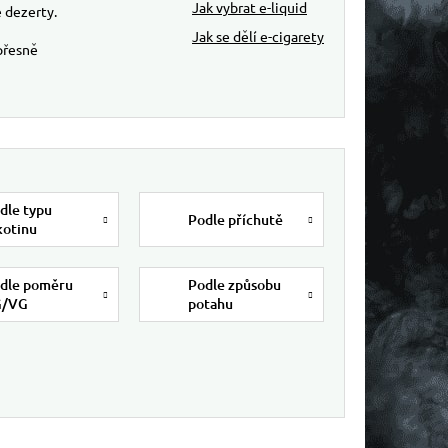
Jak vybrat e-liquid
 dezerty.
Jak se dělí e-cigarety
přesně
dle typu
Podle příchutě
kotinu
dle poměru
Podle způsobu
G/VG
potahu