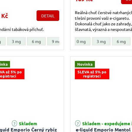
Reálná chuť čerstvě natrhanýc
 Kč
DETAIL
třešní provoní vaši e-cigaretu.
Dokonalá chuť jako ze zahrady,
dární tabáková příchuť.
šťavnatá, výrazná a nespoutaná
g
3 mg
6 mg
9 mg
12 mg
0 mg
18 mg
3 mg
6 mg
inka
Novinka
VA až 5% po
SLEVA až 5% po
registraci
registraci
Skladem
Skladem - expedujeme 
iquid Emporio Černý rybíz
e-liquid Emporio Mentol