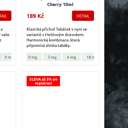
Cherry 10ml
189 Kč
TAIL
DETAIL
 a
Klasická příchuť Tabáček v nyní ve
í vaše
variantě s třešňovým dozvukem.
z
Harmonická kombinace, která
připomíná shisha tabáky.
9 mg
12 mg
0 mg
18 mg
3 mg
6 mg
18 mg
SLEVA až 5% po
registraci