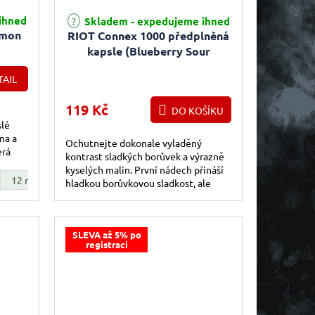
ihned
Skladem - expedujeme ihned
imon
RIOT Connex 1000 předplněná
kapsle (Blueberry Sour
Raspberry) 18mg
TAIL
119 Kč
DO KOŠÍKU
slé
na a
Ochutnejte dokonale vyladěný
erá
kontrast sladkých borůvek a výrazně
kyselých malin. První nádech přináší
12 mg
hladkou borůvkovou sladkost, ale
vzápětí nastoupí pikantní malinová...
SLEVA až 5% po
registraci