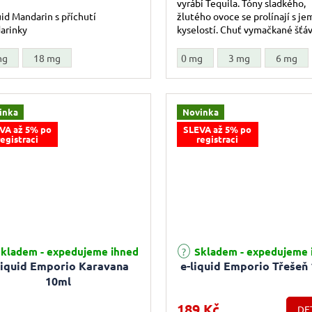
vyrábí Tequila. Tóny sladkého,
uid Mandarin s příchutí
žlutého ovoce se prolínají s j
arinky
kyselostí. Chuť vymačkané šťáv
plodu se objevuje v závěru.
mg
18 mg
0 mg
3 mg
6 mg
inka
Novinka
VA až 5% po
SLEVA až 5% po
registraci
registraci
rné hodnocení produktu je 4,0 z 5 hvězdiček.
kladem - expedujeme ihned
Skladem - expedujeme 
liquid Emporio Karavana
e-liquid Emporio Třešeň
10ml
189 Kč
DE