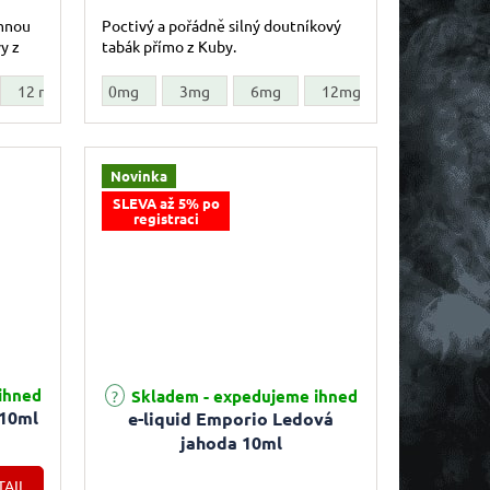
emnou
Poctivý a pořádně silný doutníkový
y z
tabák přímo z Kuby.
12 mg
18 mg
0mg
3mg
6mg
12mg
18mg
Novinka
SLEVA až 5% po
registraci
ihned
Skladem - expedujeme ihned
 10ml
e-liquid Emporio Ledová
jahoda 10ml
TAIL