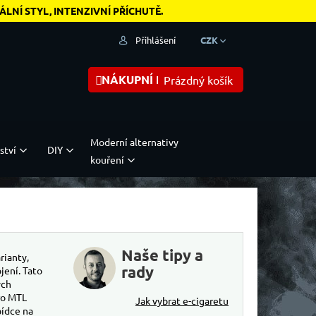
NÍ STYL, INTENZIVNÍ PŘÍCHUTĚ.
Přihlášení
CZK
NÁKUPNÍ KOŠÍK
Prázdný košík
Moderní alternativy
ství
DIY
kouření
Naše tipy a
rianty,
rady
jení. Tato
ých
pro MTL
Jak vybrat e-cigaretu
bídce na