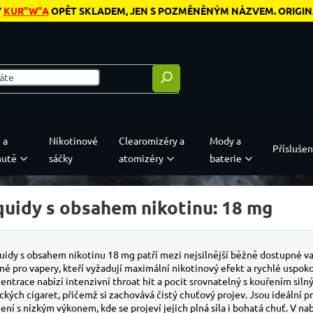
Y
KUR"W"A
OPĚT SKLADEM, JEN S POZMĚNĚNÝM NÁZVEM. ORIGINÁL
 a
Nikotinové
Clearomizéry a
Mody a
Příslušen
hutě
sáčky
atomizéry
baterie
iquidy s obsahem nikotinu: 18 mg
quidy s obsahem nikotinu 18 mg patří mezi nejsilnější běžně dostupné va
né pro vapery, kteří vyžadují maximální nikotinový efekt a rychlé uspoko
entrace nabízí intenzivní throat hit a pocit srovnatelný s kouřením siln
ických cigaret, přičemž si zachovává čistý chuťový projev. Jsou ideální 
zení s nízkým výkonem, kde se projeví jejich plná síla i bohatá chuť. V na