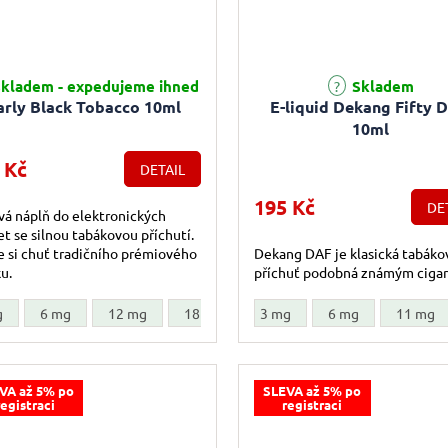
kladem - expedujeme ihned
Skladem
arly Black Tobacco 10ml
E-liquid Dekang Fifty 
10ml
 Kč
DETAIL
195 Kč
DE
á náplň do elektronických
et se silnou tabákovou příchutí.
e si chuť tradičního prémiového
Dekang DAF je klasická tabáko
u.
příchuť podobná známým ciga
g
6 mg
12 mg
18 mg
3 mg
20 mg
6 mg
11 mg
VA až 5% po
SLEVA až 5% po
registraci
registraci