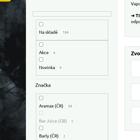
Vapo
➔ TI
odpo
Na skladě
184
Akce
4
Novinka
9
Značka
Aramax (ČR)
36
Bar Juice (GB)
0
Výpis
Barly (ČR)
2