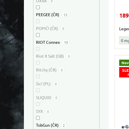
OXVA
0
189
PEEGEE (ČR)
12
POPIČ! (ČR)
0
Legen
0 m
RIOT Connex
10
Riot X Salt (GB)
0
Nov
Ritchy (ČR)
0
SLE
Sic! (PL)
0
SLIQUID
0
SYX
0
TobGun (ČR)
2
e-l