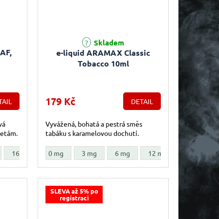
Průměrné hodnocení produktu je 5,0 z 5 hvězdiček.
Skladem
DAF,
e-liquid ARAMAX Classic
Tobacco 10ml
179 Kč
TAIL
DETAIL
vá
Vyvážená, bohatá a pestrá směs
retám.
tabáku s karamelovou dochutí.
16 mg
0 mg
18 mg
3 mg
6 mg
12 mg
18 mg
SLEVA až 5% po
registraci