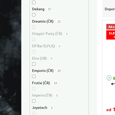
Řazen
Dopor
Dekang
51
Dreamix (ČR)
22
Akc
SLE
Drippin' Party (ČR)
0
Elf Bar ELFLIQ
0
Elux (GB)
0
Emporio (ČR)
20
S
Frutie (ČR)
20
e
Imperia (ČR)
0
Joyetech
3
1
od