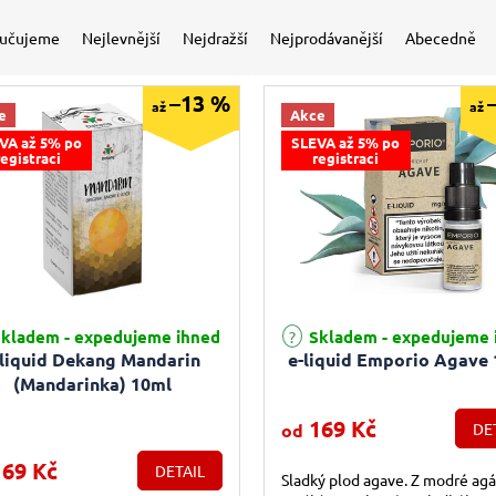
í produktů
učujeme
Nejlevnější
Nejdražší
Nejprodávanější
Abecedně
–13 %
až
až
e
Akce
VA až 5% po
SLEVA až 5% po
registraci
registraci
Průměrné hodnocení produktu j
kladem - expedujeme ihned
Skladem - expedujeme 
-liquid Dekang Mandarin
e-liquid Emporio Agave
(Mandarinka) 10ml
169 Kč
od
DE
69 Kč
DETAIL
Sladký plod agave. Z modré agá