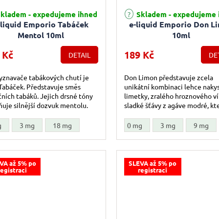
kladem - expedujeme ihned
Skladem - expedujeme 
-liquid Emporio Tabáček
e-liquid Emporio Don L
Mentol 10ml
10ml
 Kč
189 Kč
DETAIL
DE
yznavače tabákových chutí je
Don Limon představuje zcela
Tabáček. Představuje směs
unikátní kombinaci lehce naky
čních tabáků. Jejich drsné tóny
limetky, zralého hroznového ví
uje silnější dozvuk mentolu.
sladké šťávy z agáve modré, kt
dělá z této příchuti skutečný
poklad....
g
3 mg
18 mg
0 mg
3 mg
9 mg
VA až 5% po
SLEVA až 5% po
registraci
registraci