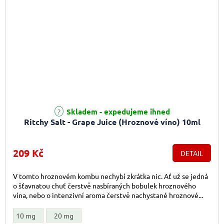
Skladem - expedujeme ihned
Ritchy Salt - Grape Juice (Hroznové víno) 10ml
209 Kč
DETAIL
V tomto hroznovém kombu nechybí zkrátka nic. Ať už se jedná
o šťavnatou chuť čerstvě nasbíraných bobulek hroznového
vína, nebo o intenzivní aroma čerstvě nachystané hroznové...
10 mg
20 mg