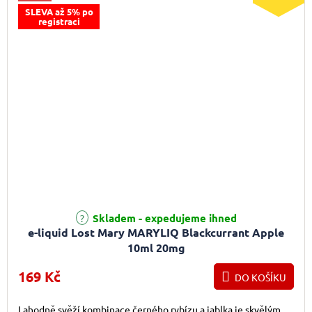
SLEVA až 5% po
registraci
Skladem - expedujeme ihned
e-liquid Lost Mary MARYLIQ Blackcurrant Apple
10ml 20mg
169 Kč
DO KOŠÍKU
Lahodně svěží kombinace černého rybízu a jablka je skvělým