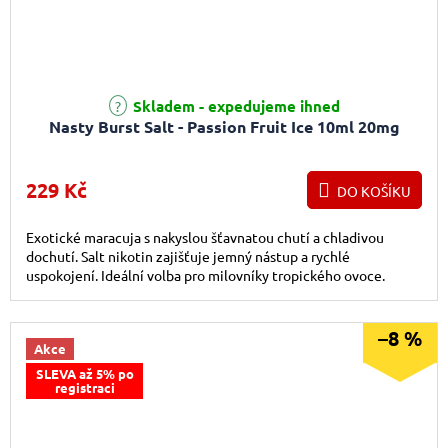
Skladem - expedujeme ihned
Nasty Burst Salt - Passion Fruit Ice 10ml 20mg
229 Kč
DO KOŠÍKU
Exotické maracuja s nakyslou šťavnatou chutí a chladivou
dochutí. Salt nikotin zajišťuje jemný nástup a rychlé
uspokojení. Ideální volba pro milovníky tropického ovoce.
–8 %
Akce
SLEVA až 5% po
registraci