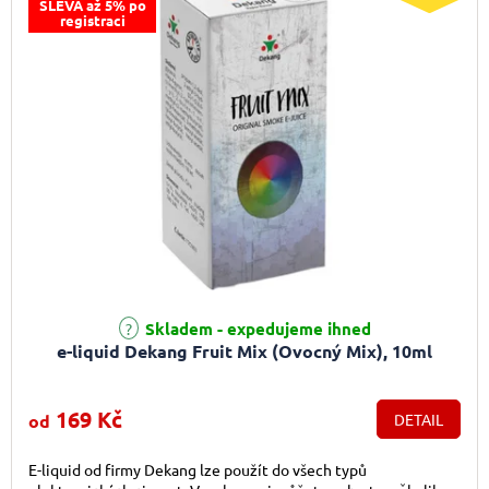
SLEVA až 5% po
registraci
Průměrné hodnocení produktu je 5,0 z 5 hvězdiček.
Skladem - expedujeme ihned
e-liquid Dekang Fruit Mix (Ovocný Mix), 10ml
169 Kč
od
DETAIL
E-liquid od firmy Dekang lze použít do všech typů