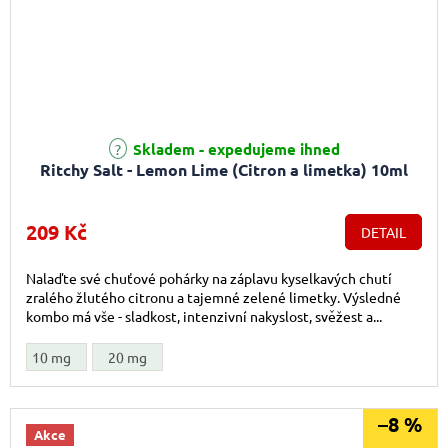
Skladem - expedujeme ihned
Ritchy Salt - Lemon Lime (Citron a limetka) 10ml
209 Kč
DETAIL
Nalaďte své chuťové pohárky na záplavu kyselkavých chutí
zralého žlutého citronu a tajemné zelené limetky. Výsledné
kombo má vše - sladkost, intenzivní nakyslost, svěžest a...
10 mg
20 mg
–8 %
Akce