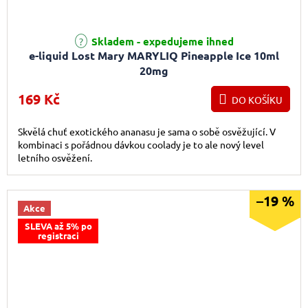
Průměrné hodnocení produktu je 5,0 z 5 hvězdiček.
Skladem - expedujeme ihned
e-liquid Lost Mary MARYLIQ Pineapple Ice 10ml
20mg
169 Kč
DO KOŠÍKU
Skvělá chuť exotického ananasu je sama o sobě osvěžující. V
kombinaci s pořádnou dávkou coolady je to ale nový level
letního osvěžení.
–19 %
Akce
SLEVA až 5% po
registraci