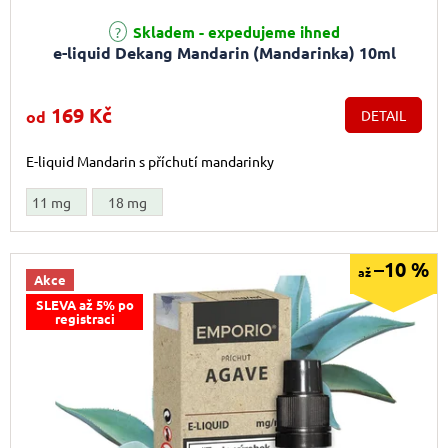
Skladem - expedujeme ihned
e-liquid Dekang Mandarin (Mandarinka) 10ml
169 Kč
od
DETAIL
E-liquid Mandarin s příchutí mandarinky
11 mg
18 mg
–10 %
až
Akce
SLEVA až 5% po
registraci