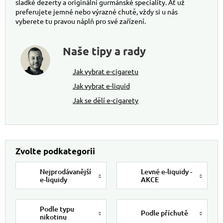
sladké dezerty a originální gurmánské speciality. Ať už
preferujete jemné nebo výrazné chutě, vždy si u nás
vyberete tu pravou náplň pro své zařízení.
Naše tipy a rady
Jak vybrat e-cigaretu
Jak vybrat e-liquid
Jak se dělí e-cigarety
Nejprodávanější
Levné e-liquidy -
e-liquidy
AKCE
Podle typu
Podle příchutě
nikotinu