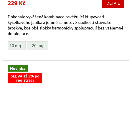
229 Kč
DETAIL
Dokonale vyvážená kombinace osvěžující křupavosti
kyselkavého jablka a jemné sametové sladkosti šťavnaté
broskve, kde obě složky harmonicky spolupracují bez vzájemné
dominance.
10 mg
20 mg
Novinka
SLEVA až 5% po
registraci