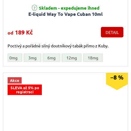
Průměrné hodnocení produktu je 5,0 z 5 hvězdiček.
Skladem - expedujeme ihned
E-liquid Way To Vape Cuban 10ml
189 Kč
od
DETAIL
Poctivý a pořádně silný doutníkový tabák přímo z Kuby.
0mg
3mg
6mg
12mg
18mg
–8 %
Akce
SLEVA až 5% po
registraci