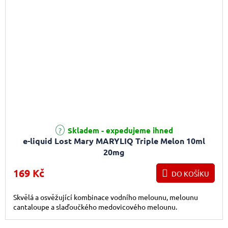
Skladem - expedujeme ihned
e-liquid Lost Mary MARYLIQ Triple Melon 10ml
20mg
169 Kč
DO KOŠÍKU
Skvělá a osvěžující kombinace vodního melounu, melounu
cantaloupe a slaďoučkého medovicového melounu.