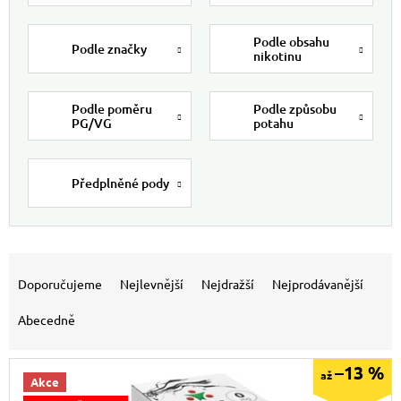
Podle obsahu
Podle značky
nikotinu
Podle poměru
Podle způsobu
PG/VG
potahu
Předplněné pody
Výpis produktů
Řazení produktů
Doporučujeme
Nejlevnější
Nejdražší
Nejprodávanější
Abecedně
–13 %
až
Akce