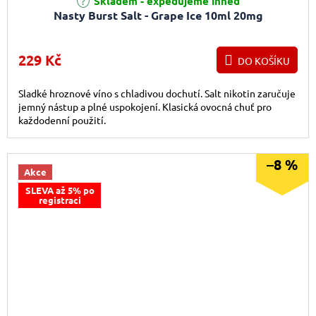
Skladem - expedujeme ihned
Nasty Burst Salt - Grape Ice 10ml 20mg
229 Kč
DO KOŠÍKU
Sladké hroznové víno s chladivou dochutí. Salt nikotin zaručuje
jemný nástup a plné uspokojení. Klasická ovocná chuť pro
každodenní použití.
–8 %
Akce
SLEVA až 5% po
registraci