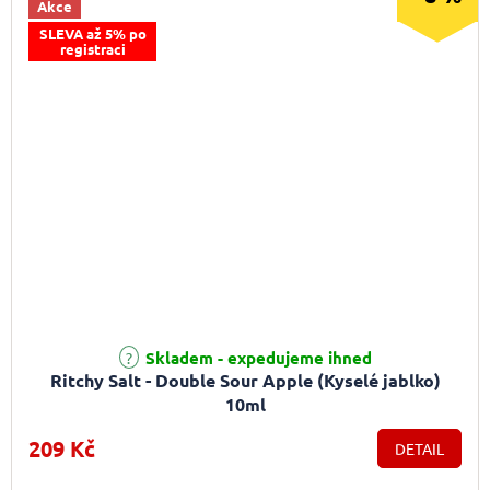
Akce
SLEVA až 5% po
registraci
Průměrné hodnocení produktu je 4,0 z 5 hvězdiček.
Skladem - expedujeme ihned
Ritchy Salt - Double Sour Apple (Kyselé jablko)
10ml
209 Kč
DETAIL