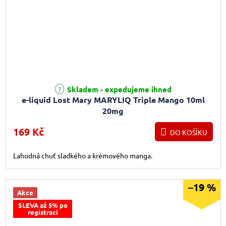
Průměrné hodnocení produktu je 5,0 z 5 hvězdiček.
Skladem - expedujeme ihned
e-liquid Lost Mary MARYLIQ Triple Mango 10ml
20mg
169 Kč
DO KOŠÍKU
Lahodná chuť sladkého a krémového manga.
–19 %
Akce
SLEVA až 5% po
registraci