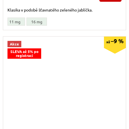
Klasika v podobě šťavnatého zeleného jablíčka.
11 mg
16 mg
–9 %
až
Akce
SLEVA až 5% po
registraci