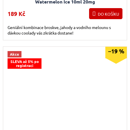
Watermelon Ice 10ml 20mg
189 Kč
DO KOŠÍKU
Geniální kombinace broskve, jahody a vodního melounu s
dávkou coolady vás zkrátka dostane!
–19 %
Akce
SLEVA až 5% po
registraci