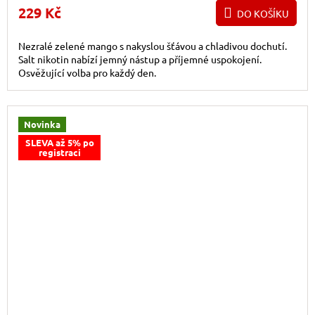
229 Kč
DO KOŠÍKU
Nezralé zelené mango s nakyslou šťávou a chladivou dochutí.
Salt nikotin nabízí jemný nástup a příjemné uspokojení.
Osvěžující volba pro každý den.
Novinka
SLEVA až 5% po
registraci