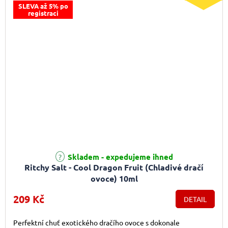
SLEVA až 5% po
registraci
Skladem - expedujeme ihned
Ritchy Salt - Cool Dragon Fruit (Chladivé dračí
ovoce) 10ml
209 Kč
DETAIL
Perfektní chuť exotického dračího ovoce s dokonale