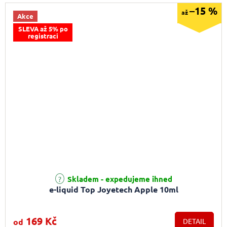
–15 %
až
Akce
SLEVA až 5% po
registraci
Průměrné hodnocení produktu je 5,0 z 5 hvězdiček.
Skladem - expedujeme ihned
e-liquid Top Joyetech Apple 10ml
169 Kč
od
DETAIL