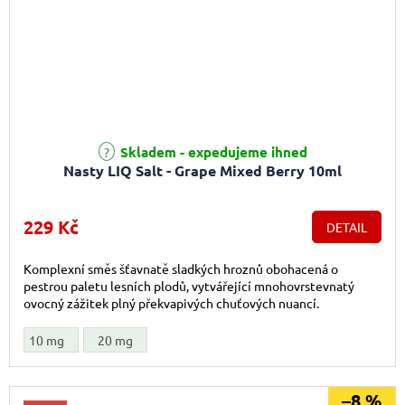
Skladem - expedujeme ihned
Nasty LIQ Salt - Grape Mixed Berry 10ml
229 Kč
DETAIL
Komplexní směs šťavnatě sladkých hroznů obohacená o
pestrou paletu lesních plodů, vytvářející mnohovrstevnatý
ovocný zážitek plný překvapivých chuťových nuancí.
10 mg
20 mg
–8 %