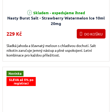
Skladem - expedujeme ihned
Nasty Burst Salt - Strawberry Watermelon Ice 10ml
20mg
229 Kč
DO KOŠÍKU
Sladká jahoda a šťavnatý meloun s chladivou dochutí. Salt
nikotin zaručuje jemný nástup a plné uspokojení. Letní
kombinace pro každou příležitost.
Novinka
SLEVA až 5% po
registraci