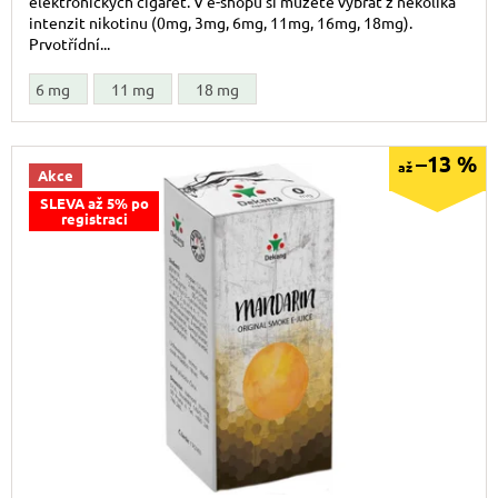
elektronických cigaret. V e-shopu si můžete vybrat z několika
intenzit nikotinu (0mg, 3mg, 6mg, 11mg, 16mg, 18mg).
Prvotřídní...
6 mg
11 mg
18 mg
–13 %
až
Akce
SLEVA až 5% po
registraci