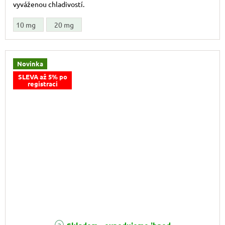
vyváženou chladivostí.
10 mg
20 mg
Novinka
SLEVA až 5% po
registraci