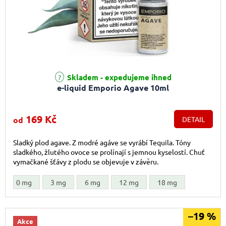
Průměrné hodnocení produktu je 5,0 z 5 hvězdiček.
Skladem - expedujeme ihned
e-liquid Emporio Agave 10ml
169 Kč
od
DETAIL
Sladký plod agave. Z modré agáve se vyrábí Tequila. Tóny
sladkého, žlutého ovoce se prolínají s jemnou kyselostí. Chuť
vymačkané šťávy z plodu se objevuje v závěru.
0 mg
3 mg
6 mg
12 mg
18 mg
–19 %
Akce