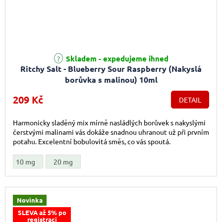
Skladem - expedujeme ihned
Ritchy Salt - Blueberry Sour Raspberry (Nakyslá
borůvka s malinou) 10ml
209 Kč
DETAIL
Harmonicky sladěný mix mírně nasládlých borůvek s nakyslými
čerstvými malinami vás dokáže snadnou uhranout už při prvním
potahu. Excelentní bobulovitá směs, co vás spoutá.
10 mg
20 mg
Novinka
SLEVA až 5% po
registraci