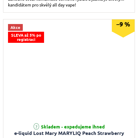
kandidátem pro skvělý all day vape!
–9 %
Akce
SLEVA až 5% po
registraci
Skladem - expedujeme ihned
e-liquid Lost Mary MARYLIQ Peach Strawberry