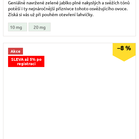
Geniálně navržené zelené jablko plné nakyslých a svěžích tónů
potěší i ty nejnáročnější příznivce tohoto osvěžujícího ovoce.
Získá si vás už při pouhém otevření lahvičky.
10 mg
20 mg
–8 %
Akce
SLEVA až 5% po
registraci