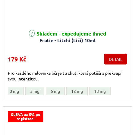
Skladem - expedujeme ihned
Frutie - Litchi (Liči) 10ml
179 Kč
DETAIL
Pro každého milovníka liči je tu chuť, která potěší a překvapí
svou intenzitou.
0 mg
3 mg
6 mg
12 mg
18 mg
SLEVA až 5% po
registraci