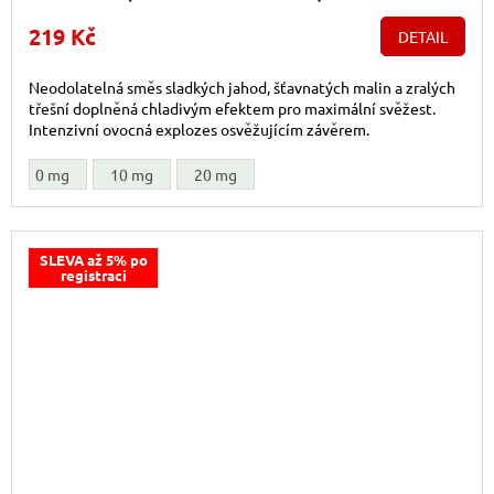
219 Kč
DETAIL
Neodolatelná směs sladkých jahod, šťavnatých malin a zralých
třešní doplněná chladivým efektem pro maximální svěžest.
Intenzivní ovocná explozes osvěžujícím závěrem.
0 mg
10 mg
20 mg
SLEVA až 5% po
registraci