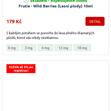
Skladem - expedujeme ihned
Frutie - Wild Berries (Lesní plody) 10ml
179 Kč
DETAIL
S každým potahem se ponořte do lesa plného šťavnatých
plodů, které vás nikdy nezklamou.
0 mg
3 mg
6 mg
12 mg
18 mg
SLEVA až 5% po
registraci