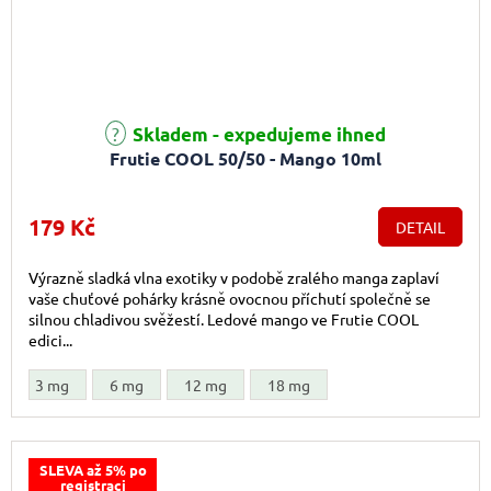
Průměrné hodnocení produktu je 5,0 z 5 hvězdiček.
Skladem - expedujeme ihned
Frutie COOL 50/50 - Mango 10ml
179 Kč
DETAIL
Výrazně sladká vlna exotiky v podobě zralého manga zaplaví
vaše chuťové pohárky krásně ovocnou příchutí společně se
silnou chladivou svěžestí. Ledové mango ve Frutie COOL
edici...
3 mg
6 mg
12 mg
18 mg
SLEVA až 5% po
registraci