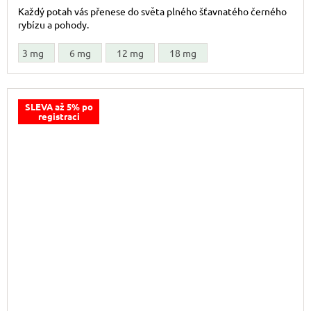
Každý potah vás přenese do světa plného šťavnatého černého
rybízu a pohody.
3 mg
6 mg
12 mg
18 mg
SLEVA až 5% po
registraci