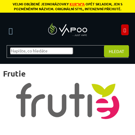
Přejít na obsah
VELMI OBLÍBENÉ JEDNORÁZOVKY
KUR"W"A
OPĚT SKLADEM, JEN S
POZMĚNĚNÝM NÁZVEM. ORIGINÁLNÍ STYL, INTENZIVNÍ PŘÍCHUTĚ.
N
HLEDAT
Frutie