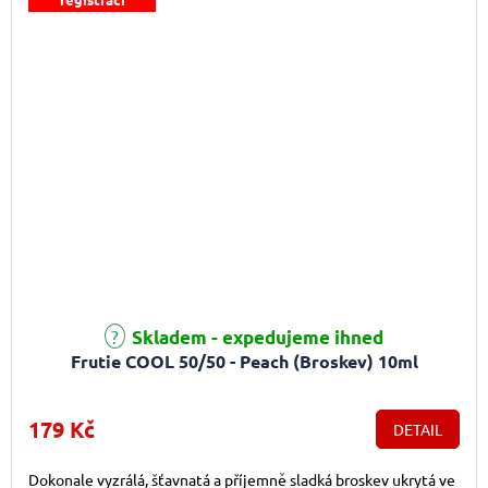
Průměrné hodnocení produktu je 3,0 z 5 hvězdiček.
Skladem - expedujeme ihned
Frutie COOL 50/50 - Peach (Broskev) 10ml
179 Kč
DETAIL
Dokonale vyzrálá, šťavnatá a příjemně sladká broskev ukrytá ve