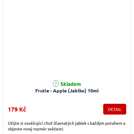
Průměrné hodnocení produktu je 5,0 z 5 hvězdiček.
Skladem
Frutie - Apple (Jablko) 10ml
179 Kč
DETAIL
Užijte si osvěžující chuť šťavnatých jablek s každým potahem a
objevte nový rozměr svěžesti.