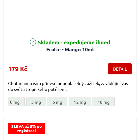
Průměrné hodnocení produktu je 4,7 z 5 hvězdiček.
Skladem - expedujeme ihned
Frutie - Mango 10ml
179 Kč
DETAIL
Chuť manga vám přinese neodolatelný zážitek, zavádějící vás
do světa tropického potěšení.
0 mg
3 mg
6 mg
12 mg
18 mg
SLEVA až 5% po
registraci