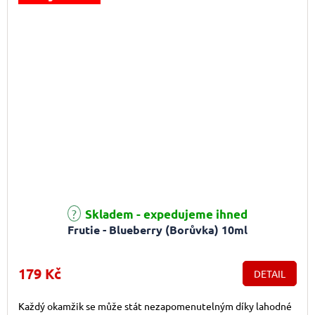
Průměrné hodnocení produktu je 3,0 z 5 hvězdiček.
Skladem - expedujeme ihned
Frutie - Blueberry (Borůvka) 10ml
179 Kč
DETAIL
Každý okamžik se může stát nezapomenutelným díky lahodné