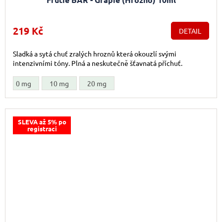
219 Kč
DETAIL
Sladká a sytá chuť zralých hroznů která okouzlí svými
intenzivními tóny. Plná a neskutečně šťavnatá příchuť.
0 mg
10 mg
20 mg
SLEVA až 5% po
registraci