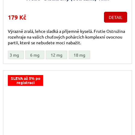
179 Kč
DETAIL
Výrazně zralá, lehce sladká a příjemně kyselá. Frutie Ostružina
rozehraje na vašich chuťových pohárcích komplexní ovocnou
partii, které se nebudete moci nabažit.
3 mg
6 mg
12 mg
18 mg
SLEVA až 5% po
registraci