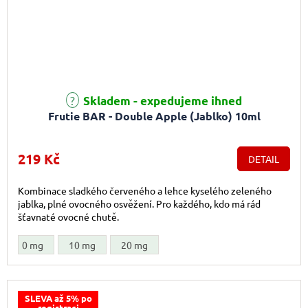
Průměrné hodnocení produktu je 4,0 z 5 hvězdiček.
Skladem - expedujeme ihned
Frutie BAR - Double Apple (Jablko) 10ml
219 Kč
DETAIL
Kombinace sladkého červeného a lehce kyselého zeleného
jablka, plné ovocného osvěžení. Pro každého, kdo má rád
šťavnaté ovocné chutě.
0 mg
10 mg
20 mg
SLEVA až 5% po
registraci