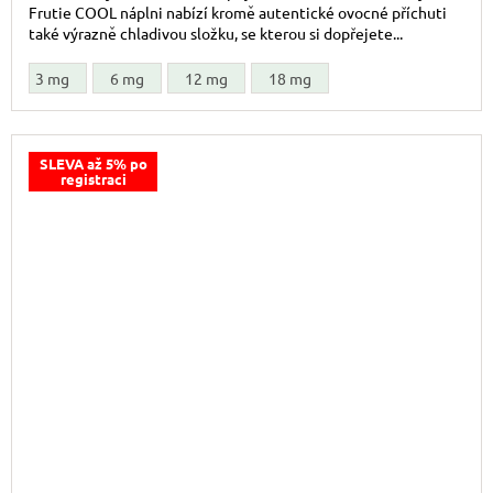
Frutie COOL náplni nabízí kromě autentické ovocné příchuti
také výrazně chladivou složku, se kterou si dopřejete...
3 mg
6 mg
12 mg
18 mg
SLEVA až 5% po
registraci