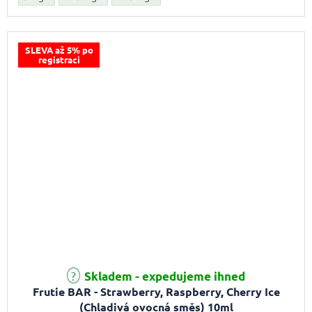
SLEVA až 5% po
registraci
Průměrné hodnocení produktu je 3,0 z 5 hvězdiček.
Skladem - expedujeme ihned
Frutie BAR - Strawberry, Raspberry, Cherry Ice
(Chladivá ovocná směs) 10ml