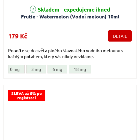
Skladem - expedujeme ihned
Frutie - Watermelon (Vodní meloun) 10ml
179 Kč
DETAIL
Ponořte se do světa plného šťavnatého vodního melounu s
každým potahem, který vás nikdy nezklame.
0 mg
3 mg
6 mg
18 mg
SLEVA až 5% po
registraci