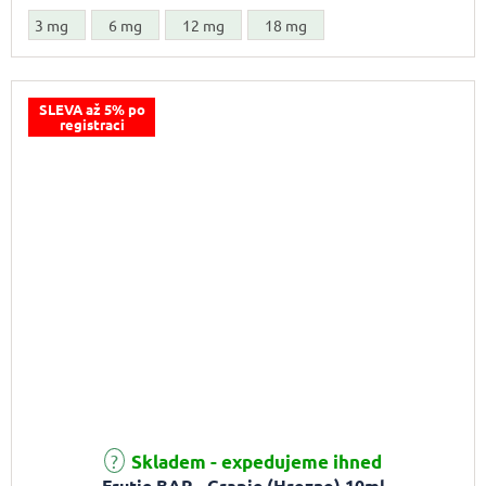
3 mg
6 mg
12 mg
18 mg
SLEVA až 5% po
registraci
Skladem - expedujeme ihned
Frutie BAR - Grapie (Hrozno) 10ml