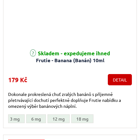
Průměrné hodnocení produktu je 2,3 z 5 hvězdiček.
Skladem - expedujeme ihned
Frutie - Banana (Banán) 10ml
179 Kč
DETAIL
Dokonale prokreslená chuť zralých banánů s příjemně
přetrvávající dochutí perfektně doplňuje Frutie nabídku a
omezený výběr banánových náplní.
3 mg
6 mg
12 mg
18 mg