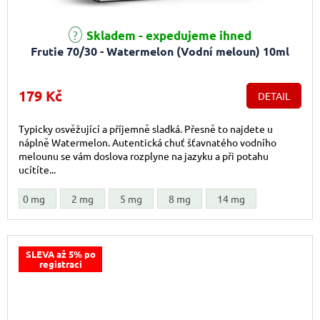
Skladem - expedujeme ihned
Frutie 70/30 - Watermelon (Vodní meloun) 10ml
179 Kč
DETAIL
Typicky osvěžující a příjemně sladká. Přesně to najdete u
náplně Watermelon. Autentická chuť šťavnatého vodního
melounu se vám doslova rozplyne na jazyku a při potahu
ucítíte...
0 mg
2 mg
5 mg
8 mg
14 mg
SLEVA až 5% po
registraci