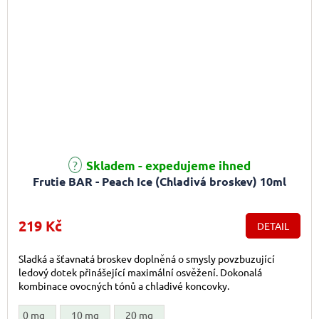
Průměrné hodnocení produktu je 5,0 z 5 hvězdiček.
Skladem - expedujeme ihned
Frutie BAR - Peach Ice (Chladivá broskev) 10ml
219 Kč
DETAIL
Sladká a šťavnatá broskev doplněná o smysly povzbuzující
ledový dotek přinášející maximální osvěžení. Dokonalá
kombinace ovocných tónů a chladivé koncovky.
0 mg
10 mg
20 mg