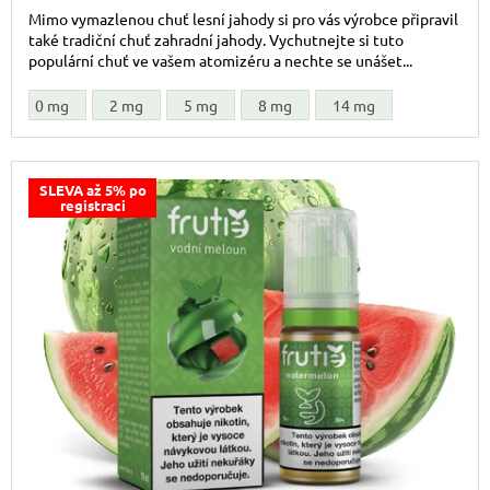
Mimo vymazlenou chuť lesní jahody si pro vás výrobce připravil
také tradiční chuť zahradní jahody. Vychutnejte si tuto
populární chuť ve vašem atomizéru a nechte se unášet...
0 mg
2 mg
5 mg
8 mg
14 mg
SLEVA až 5% po
registraci