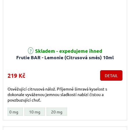
Skladem - expedujeme ihned
Frutie BAR - Lemonie (Citrusová směs) 10ml
219 Kč
DETAIL
Osvěžující citrusová nálož. Příjemně šimravá kyselost s
dokonale vyváženou jemnou sladkostí nabízí čistou a
povzbuzující chuť.
0 mg
10 mg
20 mg