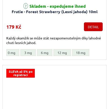
Průměrné hodnocení produktu je 5,0 z 5 hvězdiček.
Skladem - expedujeme ihned
Frutie - Forest Strawberry (Lesní jahoda) 10ml
179 Kč
DETAIL
Každý okamžik se může stát nezapomenutelným díky lahodné
chuti lesních jahod.
0 mg
3 mg
6 mg
12 mg
18 mg
SLEVA až 5% po
registraci