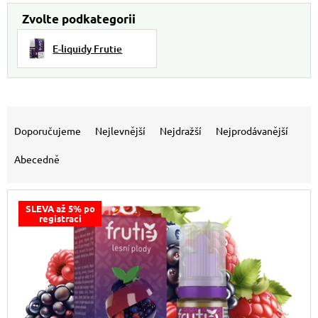
E-liquidy Frutie
Řazení produktů
Doporučujeme
Nejlevnější
Nejdražší
Nejprodávanější
Abecedně
Výpis produktů
SLEVA až 5% po
registraci