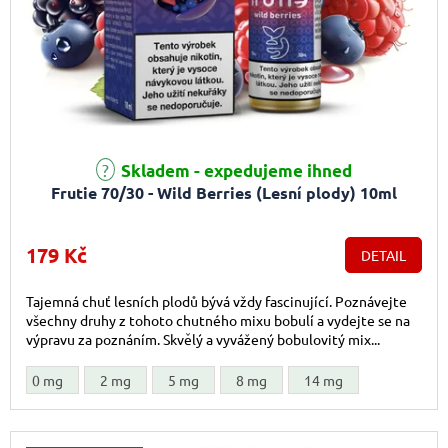
Skladem - expedujeme ihned
Frutie 70/30 - Wild Berries (Lesní plody) 10ml
179 Kč
DETAIL
Tajemná chuť lesních plodů bývá vždy fascinující. Poznávejte
všechny druhy z tohoto chutného mixu bobulí a vydejte se na
výpravu za poznáním. Skvělý a vyvážený bobulovitý mix...
0 mg
2 mg
5 mg
8 mg
14 mg