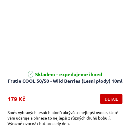
Průměrné hodnocení produktu je 4,0 z 5 hvězdiček.
Skladem - expedujeme ihned
Frutie COOL 50/50 - Wild Berries (Lesní plody) 10ml
179 Kč
DETAIL
Směs vybraných lesních plodů ukrývá to nejlepší ovoce, které
vám učaruje a přinese to nejlepší z různých druhů bobulí.
Výrazně ovocná chuť pro celý den.