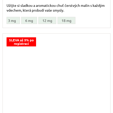
Užijte si sladkou a aromatickou chuť čerstvých malin s každým
vdechem, která probudí vaše smysly.
3 mg
6 mg
12 mg
18 mg
SLEVA až 5% po
registraci