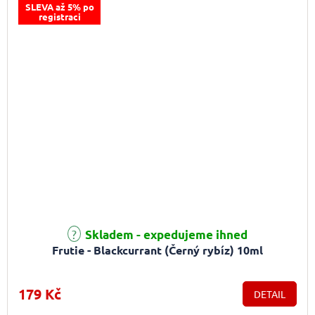
SLEVA až 5% po
registraci
Průměrné hodnocení produktu je 2,0 z 5 hvězdiček.
Skladem - expedujeme ihned
Frutie - Blackcurrant (Černý rybíz) 10ml
179 Kč
DETAIL