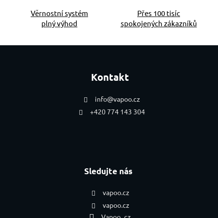
Věrnostní systém
Přes 100 tisíc
plný výhod
spokojených zákazníků
Zápatí
Kontakt
info
@
vapoo.cz
+420 774 143 304
Sledujte nás
vapoo.cz
vapoo.cz
Vapoo_cz