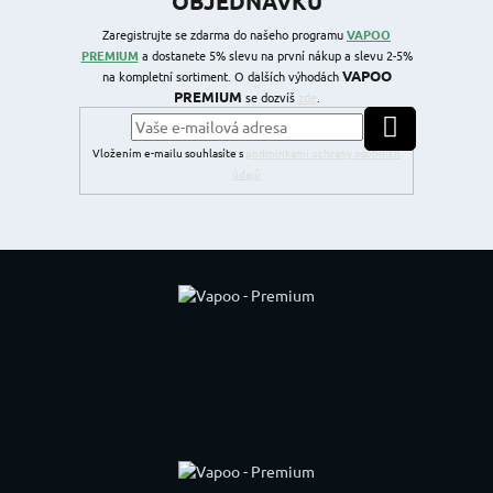
OBJEDNÁVKU
Zaregistrujte se zdarma do našeho programu
VAPOO
PREMIUM
a dostanete 5% slevu na první nákup a slevu 2-5%
VAPOO
na kompletní sortiment. O dalších výhodách
PREMIUM
se dozvíš
zde
.
PŘIHLÁSIT SE
Vložením e-mailu souhlasíte s
podmínkami ochrany osobních
údajů