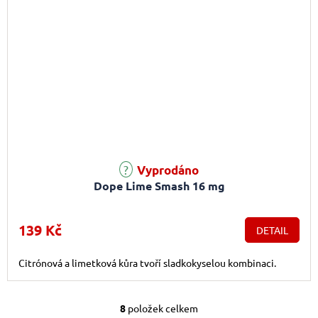
Vyprodáno
Dope Lime Smash 16 mg
139 Kč
DETAIL
Citrónová a limetková kůra tvoří sladkokyselou kombinaci.
8
položek celkem
Ovládací prvky výpis