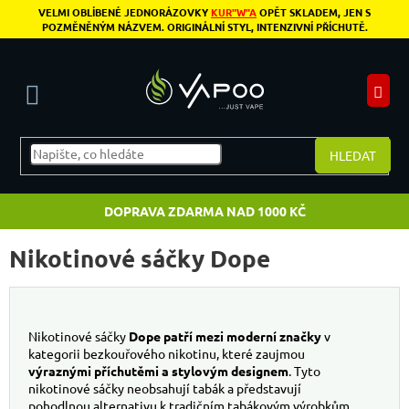
Přejít na obsah
VELMI OBLÍBENÉ JEDNORÁZOVKY
KUR"W"A
OPĚT SKLADEM, JEN S
POZMĚNĚNÝM NÁZVEM. ORIGINÁLNÍ STYL, INTENZIVNÍ PŘÍCHUTĚ.
N
HLEDAT
DOPRAVA ZDARMA NAD 1000 KČ
Nikotinové sáčky Dope
Nikotinové sáčky
Dope patří mezi moderní značky
v
kategorii bezkouřového nikotinu, které zaujmou
výraznými příchutěmi a stylovým designem
. Tyto
nikotinové sáčky neobsahují tabák a představují
pohodlnou alternativu k tradičním tabákovým výrobkům.