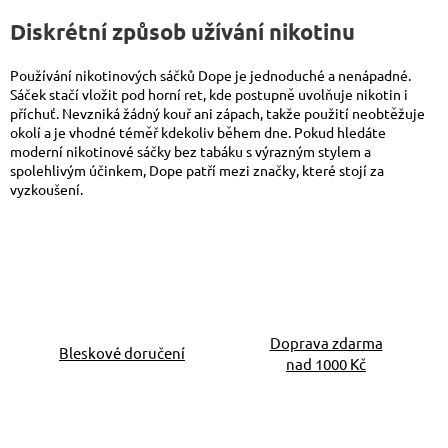
Diskrétní způsob užívání nikotinu
Používání nikotinových sáčků Dope je jednoduché a nenápadné.
Sáček stačí vložit pod horní ret, kde postupně uvolňuje nikotin i
příchuť. Nevzniká žádný kouř ani zápach, takže použití neobtěžuje
okolí a je vhodné téměř kdekoliv během dne. Pokud hledáte
moderní nikotinové sáčky bez tabáku s výrazným stylem a
spolehlivým účinkem, Dope patří mezi značky, které stojí za
vyzkoušení.
Doprava zdarma
Bleskové doručení
nad 1000 Kč