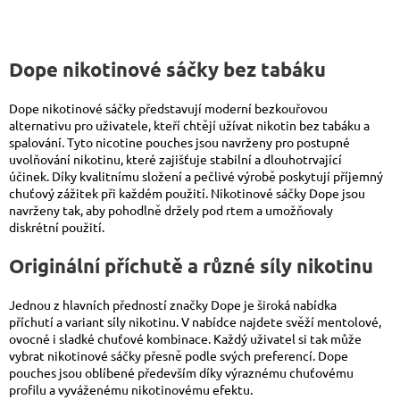
Dope nikotinové sáčky bez tabáku
Dope nikotinové sáčky představují moderní bezkouřovou
alternativu pro uživatele, kteří chtějí užívat nikotin bez tabáku a
spalování. Tyto nicotine pouches jsou navrženy pro postupné
uvolňování nikotinu, které zajišťuje stabilní a dlouhotrvající
účinek. Díky kvalitnímu složení a pečlivé výrobě poskytují příjemný
chuťový zážitek při každém použití. Nikotinové sáčky Dope jsou
navrženy tak, aby pohodlně držely pod rtem a umožňovaly
diskrétní použití.
Originální příchutě a různé síly nikotinu
Jednou z hlavních předností značky Dope je široká nabídka
příchutí a variant síly nikotinu. V nabídce najdete svěží mentolové,
ovocné i sladké chuťové kombinace. Každý uživatel si tak může
vybrat nikotinové sáčky přesně podle svých preferencí. Dope
pouches jsou oblíbené především díky výraznému chuťovému
profilu a vyváženému nikotinovému efektu.