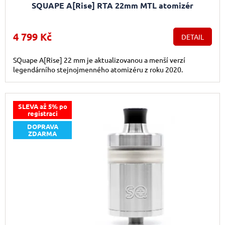
SQUAPE A[Rise] RTA 22mm MTL atomizér
4 799 Kč
DETAIL
SQuape A[Rise] 22 mm je aktualizovanou a menší verzí
legendárního stejnojmenného atomizéru z roku 2020.
SLEVA až 5% po
registraci
DOPRAVA
ZDARMA