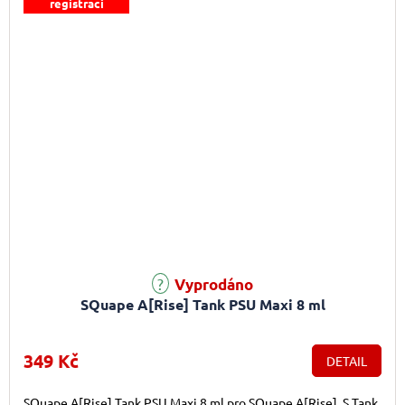
registraci
Vyprodáno
SQuape A[Rise] Tank PSU Maxi 8 ml
349 Kč
DETAIL
SQuape A[Rise] Tank PSU Maxi 8 ml pro SQuape A[Rise]. S Tank