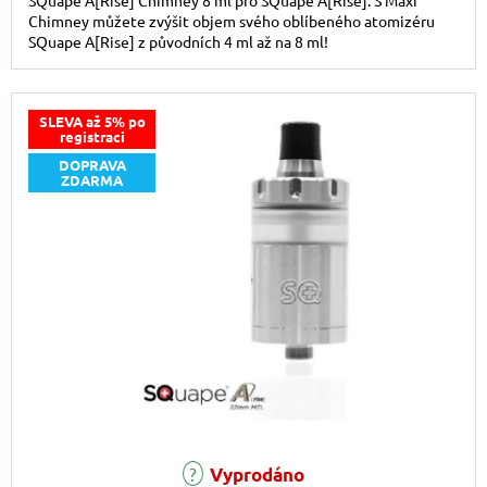
SQuape A[Rise] Chimney 8 ml pro SQuape A[Rise]. S Maxi
Chimney můžete zvýšit objem svého oblíbeného atomizéru
SQuape A[Rise] z původních 4 ml až na 8 ml!
SLEVA až 5% po
registraci
DOPRAVA
ZDARMA
Vyprodáno