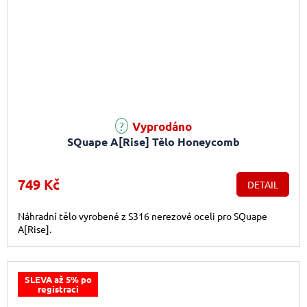
Vyprodáno
SQuape A[Rise] Tělo Honeycomb
749 Kč
DETAIL
Náhradní tělo vyrobené z S316 nerezové oceli pro SQuape
A[Rise].
SLEVA až 5% po
registraci