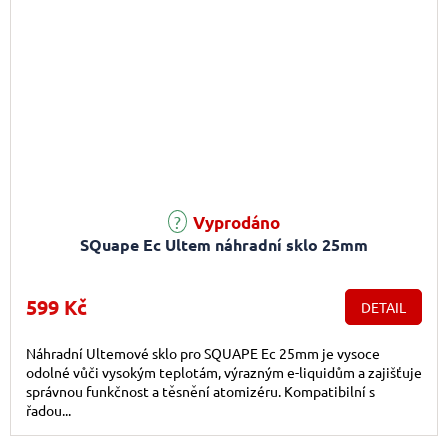
Vyprodáno
SQuape Ec Ultem náhradní sklo 25mm
599 Kč
DETAIL
Náhradní Ultemové sklo pro SQUAPE Ec 25mm je vysoce
odolné vůči vysokým teplotám, výrazným e-liquidům a zajišťuje
správnou funkčnost a těsnění atomizéru. Kompatibilní s
řadou...