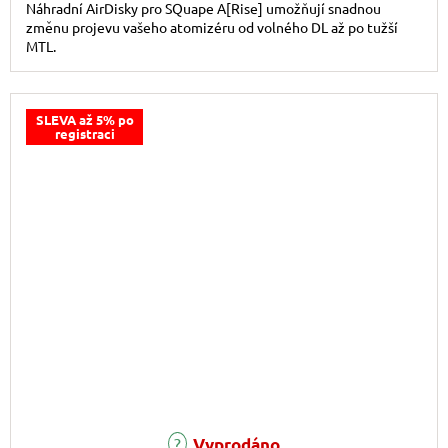
Náhradní AirDisky pro SQuape A[Rise] umožňují snadnou
změnu projevu vašeho atomizéru od volného DL až po tužší
MTL.
SLEVA až 5% po
registraci
Vyprodáno