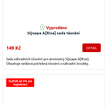
Vyprodáno
SQuape A[Rise] sada těsnění
149 Kč
DETAIL
Sada náhradních těsnění pro atomizéry SQuape A[Rise].
Obsahuje veškerá potřebná těsnění a náhradní šroubky.
SLEVA až 5% po
registraci