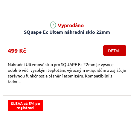
Vyprodáno
SQuape Ec Ultem náhradní sklo 22mm
499 Kč
DETAIL
Náhradní Ultemové sklo pro SQUAPE Ec 22mm je vysoce
odolné vůči vysokým teplotám, výrazným e-liquidům a zajišťuje
správnou funkčnost a těsnění atomizéru. Kompatibilní s
řadou...
SLEVA až 5% po
registraci