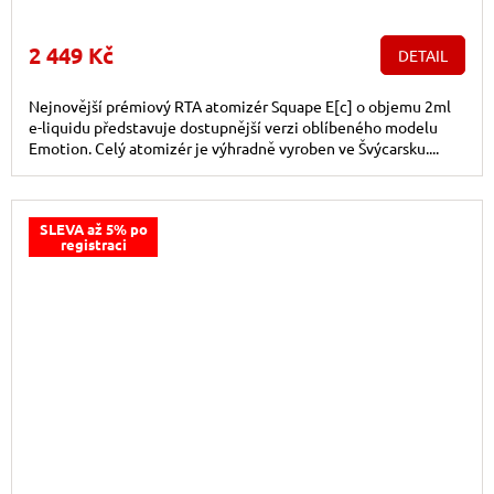
2 449 Kč
DETAIL
Nejnovější prémiový RTA atomizér Squape E[c] o objemu 2ml
e-liquidu představuje dostupnější verzi oblíbeného modelu
Emotion. Celý atomizér je výhradně vyroben ve Švýcarsku....
SLEVA až 5% po
registraci