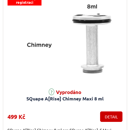
registraci
Vyprodáno
SQuape A[Rise] Chimney Maxi 8 ml
499 Kč
DETAIL