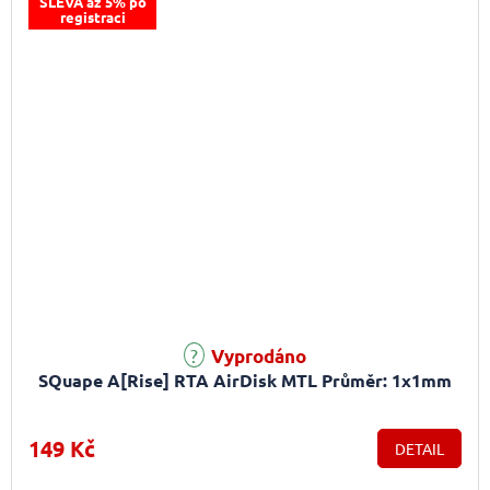
SLEVA až 5% po
registraci
Vyprodáno
SQuape A[Rise] RTA AirDisk MTL Průměr: 1x1mm
149 Kč
DETAIL