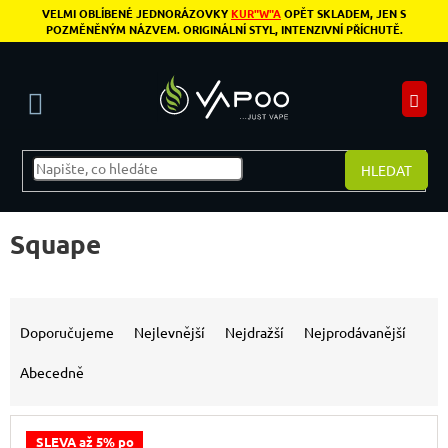
Přejít na obsah
VELMI OBLÍBENÉ JEDNORÁZOVKY
KUR"W"A
OPĚT SKLADEM, JEN S
POZMĚNĚNÝM NÁZVEM. ORIGINÁLNÍ STYL, INTENZIVNÍ PŘÍCHUTĚ.
N
HLEDAT
Squape
Řazení produktů
Doporučujeme
Nejlevnější
Nejdražší
Nejprodávanější
Abecedně
Výpis produktů
SLEVA až 5% po