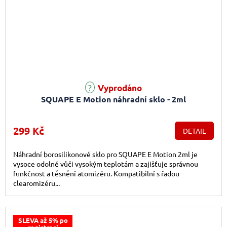
Vyprodáno
SQUAPE E Motion náhradní sklo - 2ml
299 Kč
DETAIL
Náhradní borosilikonové sklo pro SQUAPE E Motion 2ml je
vysoce odolné vůči vysokým teplotám a zajišťuje správnou
funkčnost a těsnění atomizéru. Kompatibilní s řadou
clearomizéru...
SLEVA až 5% po