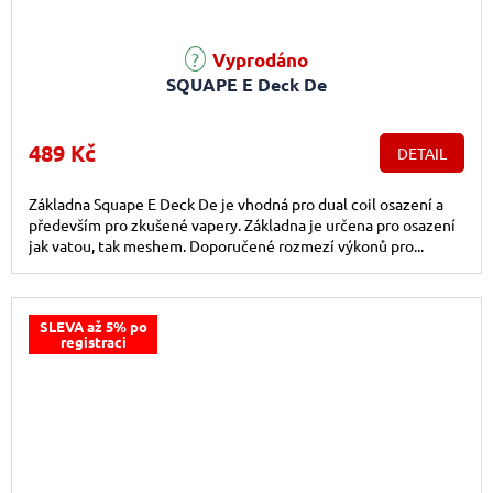
Vyprodáno
SQUAPE E Deck De
489 Kč
DETAIL
Základna Squape E Deck De je vhodná pro dual coil osazení a
především pro zkušené vapery. Základna je určena pro osazení
jak vatou, tak meshem. Doporučené rozmezí výkonů pro...
SLEVA až 5% po
registraci