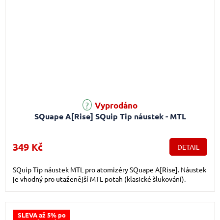
Vyprodáno
SQuape A[Rise] SQuip Tip náustek - MTL
349 Kč
DETAIL
SQuip Tip náustek MTL pro atomizéry SQuape A[Rise]. Náustek
je vhodný pro utaženější MTL potah (klasické šlukování).
SLEVA až 5% po