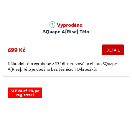
Vyprodáno
SQuape A[Rise] Tělo
699 Kč
DETAIL
Náhradní tělo vyrobené z S316L nerezové oceli pro SQuape
A[Rise]. Tělo je dodáno bez těsnících O-kroužků.
SLEVA až 5% po
registraci