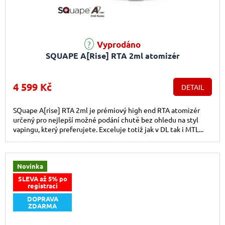
Průměrné hodnocení produktu je 5,0 z 5 hvězdiček.
Vyprodáno
SQUAPE A[Rise] RTA 2ml atomizér
4 599 Kč
DETAIL
SQuape A[rise] RTA 2ml je prémiový high end RTA atomizér
určený pro nejlepší možné podání chutě bez ohledu na styl
vapingu, který preferujete. Exceluje totiž jak v DL tak i MTL...
Novinka
SLEVA až 5% po
registraci
DOPRAVA
ZDARMA