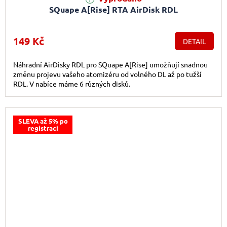
SQuape A[Rise] RTA AirDisk RDL
149 Kč
DETAIL
Náhradní AirDisky RDL pro SQuape A[Rise] umožňují snadnou
změnu projevu vašeho atomizéru od volného DL až po tužší
RDL. V nabíce máme 6 různých disků.
SLEVA až 5% po
registraci