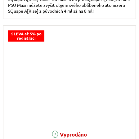
PSU Maxi můžete zvýšit objem svého oblíbeného atomizéru
SQuape A[Rise] z původních 4 ml až na 8 ml!
SLEVA až 5% po
registraci
Vyprodáno