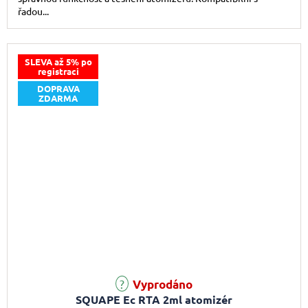
řadou...
SLEVA až 5% po
registraci
DOPRAVA
ZDARMA
Vyprodáno
SQUAPE Ec RTA 2ml atomizér