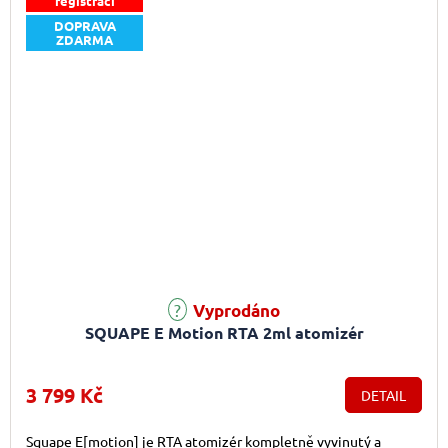
registraci
DOPRAVA
ZDARMA
Vyprodáno
SQUAPE E Motion RTA 2ml atomizér
3 799 Kč
DETAIL
Squape E[motion] je RTA atomizér kompletně vyvinutý a