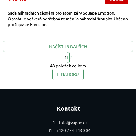
Sada náhradních těsnění pro atomizéry Squape Emotion.
Obsahuje veškerá potřebná těsnění a náhradní šroubky. Určeno
pro Squape Emotion.
NAČÍST 19 DALŠÍCH
Stránkování
1
2
Ovládací prvky výpis
43
položek celkem
NAHORU
Zápatí
Kontakt
info
@
vapoo.cz
+420 774 143 304