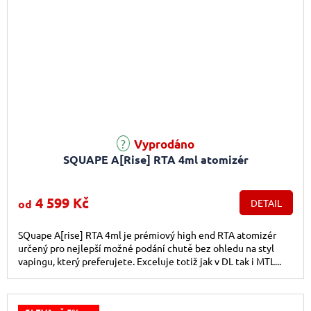
Průměrné hodnocení produktu je 4,7 z 5 hvězdiček.
Vyprodáno
SQUAPE A[Rise] RTA 4ml atomizér
4 599 Kč
od
DETAIL
SQuape A[rise] RTA 4ml je prémiový high end RTA atomizér
určený pro nejlepší možné podání chutě bez ohledu na styl
vapingu, který preferujete. Exceluje totiž jak v DL tak i MTL...