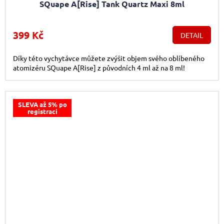
SQuape A[Rise] Tank Quartz Maxi 8ml
399 Kč
DETAIL
Díky této vychytávce můžete zvýšit objem svého oblíbeného
atomizéru SQuape A[Rise] z původních 4 ml až na 8 ml!
SLEVA až 5% po
registraci