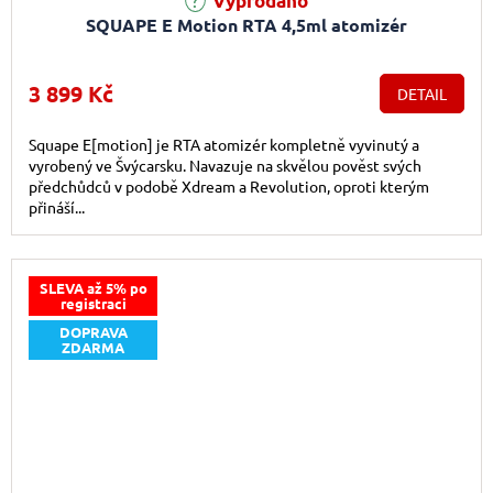
Vyprodáno
SQUAPE E Motion RTA 4,5ml atomizér
3 899 Kč
DETAIL
Squape E[motion] je RTA atomizér kompletně vyvinutý a
vyrobený ve Švýcarsku. Navazuje na skvělou pověst svých
předchůdců v podobě Xdream a Revolution, oproti kterým
přináší...
SLEVA až 5% po
registraci
DOPRAVA
ZDARMA