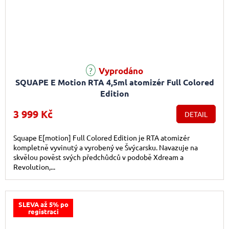
Vyprodáno
SQUAPE E Motion RTA 4,5ml atomizér Full Colored
Edition
3 999 Kč
DETAIL
Squape E[motion] Full Colored Edition je RTA atomizér
kompletně vyvinutý a vyrobený ve Švýcarsku. Navazuje na
skvělou pověst svých předchůdců v podobě Xdream a
Revolution,...
SLEVA až 5% po
registraci