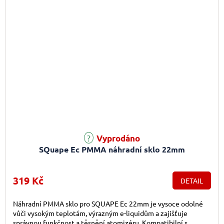
Vyprodáno
SQuape Ec PMMA náhradní sklo 22mm
319 Kč
DETAIL
Náhradní PMMA sklo pro SQUAPE Ec 22mm je vysoce odolné
vůči vysokým teplotám, výrazným e-liquidům a zajišťuje
správnou funkčnost a těsnění atomizéru. Kompatibilní s