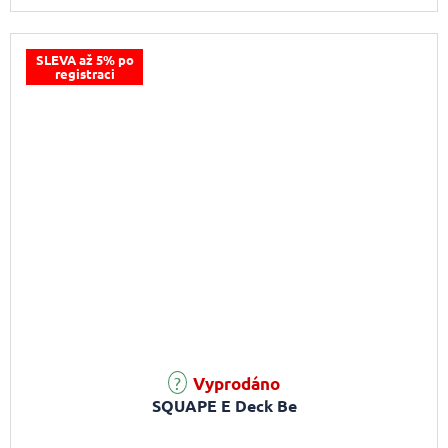
SLEVA až 5% po
registraci
Vyprodáno
SQUAPE E Deck Be