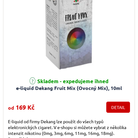
Průměrné hodnocení produktu je 5,0 z 5 hvězdiček.
Skladem - expedujeme ihned
e-liquid Dekang Fruit Mix (Ovocný Mix), 10ml
169 Kč
od
DETAIL
E-liquid od firmy Dekang lze použít do všech typů
elektronických cigaret. V e-shopu si můžete vybrat z několika
intenzit nikotinu (0mg, 3mg, 6mg, 11mg, 16mg, 18mg).