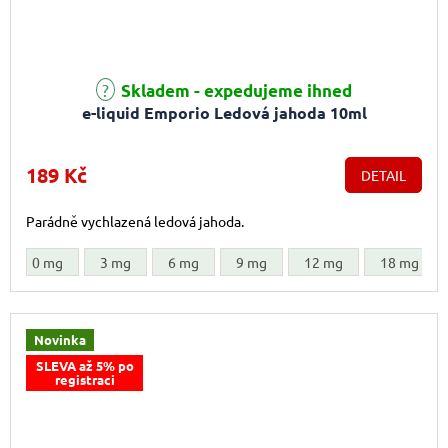
Skladem - expedujeme ihned
e-liquid Emporio Ledová jahoda 10ml
189 Kč
DETAIL
Parádně vychlazená ledová jahoda.
0 mg
3 mg
6 mg
9 mg
12 mg
18 mg
Novinka
SLEVA až 5% po
registraci