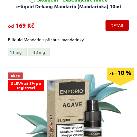
e-liquid Dekang Mandarin (Mandarinka) 10ml
169 Kč
od
DETAIL
E-liquid Mandarin s příchutí mandarinky
11 mg
18 mg
–10 %
až
Akce
SLEVA až 5% po
registraci