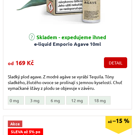
Průměrné hodnocení produktu je 5,0 z 5 hvězdiček.
Skladem - expedujeme ihned
e-liquid Emporio Agave 10ml
169 Kč
od
DETAIL
Sladký plod agave. Z modré agáve se vyrábí Tequila. Tóny
sladkého, žlutého ovoce se prolínají s jemnou kyselostí. Chuť
vymačkané šťávy z plodu se objevuje v závěru.
0 mg
3 mg
6 mg
12 mg
18 mg
–15 %
až
Akce
SLEVA až 5% po