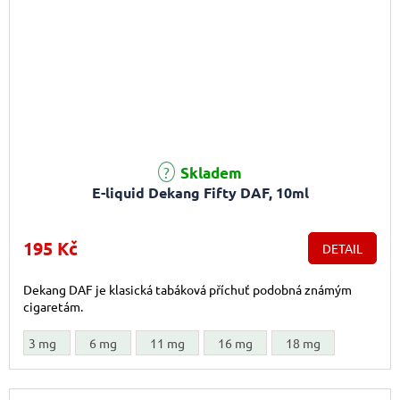
Skladem
E-liquid Dekang Fifty DAF, 10ml
195 Kč
DETAIL
Dekang DAF je klasická tabáková příchuť podobná známým
cigaretám.
3 mg
6 mg
11 mg
16 mg
18 mg