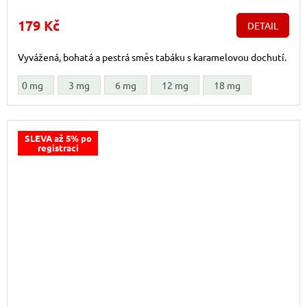
179 Kč
DETAIL
Vyvážená, bohatá a pestrá směs tabáku s karamelovou dochutí.
0 mg
3 mg
6 mg
12 mg
18 mg
SLEVA až 5% po
registraci