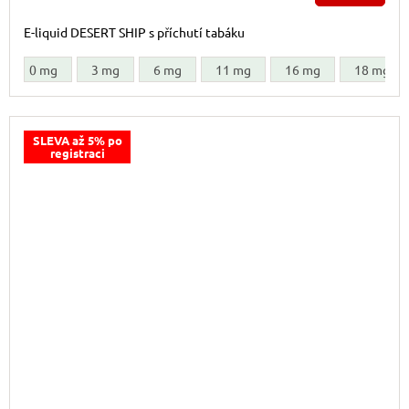
E-liquid DESERT SHIP s příchutí tabáku
0 mg
3 mg
6 mg
11 mg
16 mg
18 mg
SLEVA až 5% po
registraci