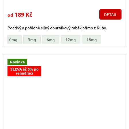
189 Kč
od
DETAIL
Poctivý a pořádně silný doutníkový tabák přímo z Kuby.
0mg
3mg
6mg
12mg
18mg
Novinka
SLEVA až 5% po
registraci