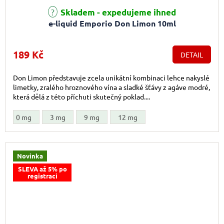
Skladem - expedujeme ihned
e-liquid Emporio Don Limon 10ml
189 Kč
DETAIL
Don Limon představuje zcela unikátní kombinaci lehce nakyslé
limetky, zralého hroznového vína a sladké šťávy z agáve modré,
která dělá z této příchuti skutečný poklad....
0 mg
3 mg
9 mg
12 mg
Novinka
SLEVA až 5% po
registraci