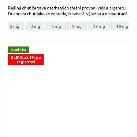
Reálná chuť čerstvě natrhaných třešní provoní vaši e-cigaretu.
Dokonalá chuť jako ze zahrady, šťavnatá, výrazná a nespoutaná.
0 mg
3 mg
6 mg
9 mg
12 mg
18 mg
Novinka
SLEVA až 5% po
registraci