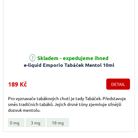
Skladem - expedujeme ihned
e-liquid Emporio Tabáček Mentol 10ml
189 Kč
DETAIL
Pro vyznavače tabákových chutí je tady Tabáček. Představuje
směs tradičních tabáků. Jejich drsné tóny zjemňuje silnější
dozvuk mentolu.
0 mg
3 mg
18 mg