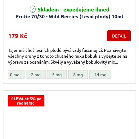
Skladem - expedujeme ihned
Frutie 70/30 - Wild Berries (Lesní plody) 10ml
179 Kč
DETAIL
Tajemná chuť lesních plodů bývá vždy fascinující. Poznávejte
všechny druhy z tohoto chutného mixu bobulí a vydejte se na
výpravu za poznáním. Skvělý a vyvážený bobulovitý mix...
0 mg
2 mg
5 mg
8 mg
14 mg
SLEVA až 5% po
registraci