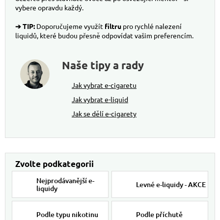
vybere opravdu každý.
➔ TIP:
Doporučujeme využít
filtru
pro rychlé nalezení
liquidů, které budou přesně odpovídat vašim preferencím.
Naše tipy a rady
Jak vybrat e-cigaretu
Jak vybrat e-liquid
Jak se dělí e-cigarety
Nejprodávanější e-
Levné e-liquidy - AKCE
liquidy
Podle typu nikotinu
Podle příchutě