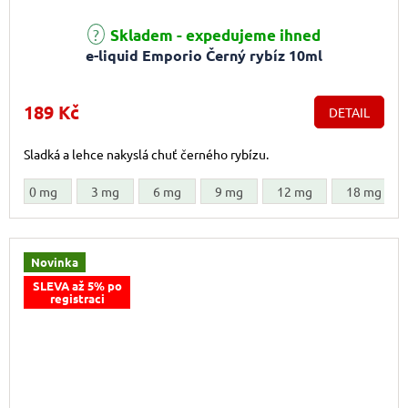
Skladem - expedujeme ihned
e-liquid Emporio Černý rybíz 10ml
189 Kč
DETAIL
Sladká a lehce nakyslá chuť černého rybízu.
0 mg
3 mg
6 mg
9 mg
12 mg
18 mg
Novinka
SLEVA až 5% po
registraci