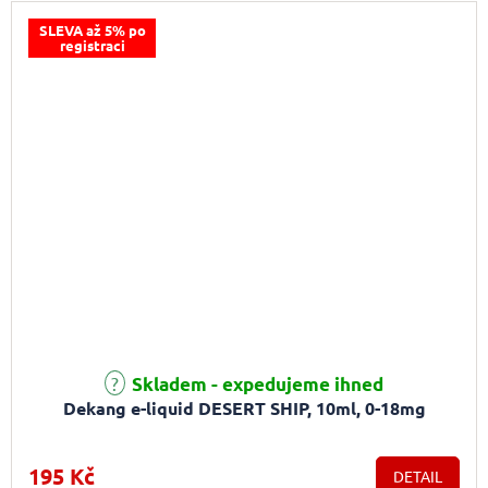
SLEVA až 5% po
registraci
Průměrné hodnocení produktu je 5,0 z 5 hvězdiček.
Skladem - expedujeme ihned
Dekang e-liquid DESERT SHIP, 10ml, 0-18mg
195 Kč
DETAIL