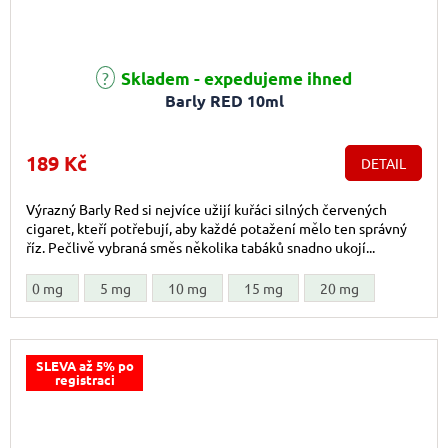
Skladem - expedujeme ihned
Barly RED 10ml
189 Kč
DETAIL
Výrazný Barly Red si nejvíce užijí kuřáci silných červených
cigaret, kteří potřebují, aby každé potažení mělo ten správný
říz. Pečlivě vybraná směs několika tabáků snadno ukojí...
0 mg
5 mg
10 mg
15 mg
20 mg
SLEVA až 5% po
registraci