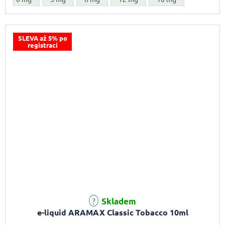
SLEVA až 5% po
registraci
Průměrné hodnocení produktu je 5,0 z 5 hvězdiček.
Skladem
e-liquid ARAMAX Classic Tobacco 10ml