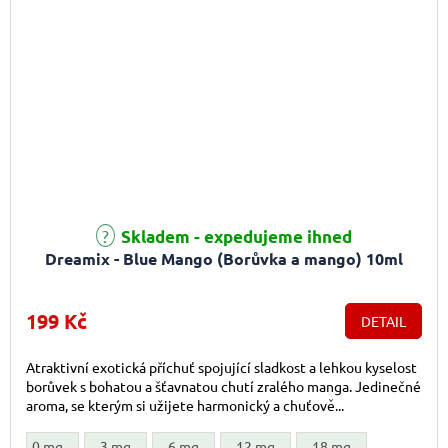
Průměrné hodnocení produktu je 5,0 z 5 hvězdiček.
Skladem - expedujeme ihned
Dreamix - Blue Mango (Borůvka a mango) 10ml
199 Kč
DETAIL
Atraktivní exotická příchuť spojující sladkost a lehkou kyselost
borůvek s bohatou a šťavnatou chutí zralého manga. Jedinečné
aroma, se kterým si užijete harmonický a chuťově...
0 mg
3 mg
6 mg
12 mg
18 mg