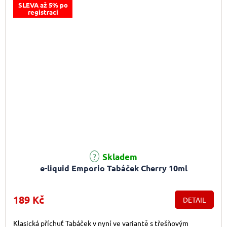
SLEVA až 5% po
registraci
Skladem
e-liquid Emporio Tabáček Cherry 10ml
189 Kč
DETAIL
Klasická příchuť Tabáček v nyní ve variantě s třešňovým