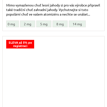
Mimo vymazlenou chuť lesní jahody si pro vás výrobce připravil
také tradiční chuť zahradní jahody. Vychutnejte si tuto
populární chuť ve vašem atomizéru a nechte se unášet...
0 mg
2 mg
5 mg
8 mg
14 mg
SLEVA až 5% po
registraci