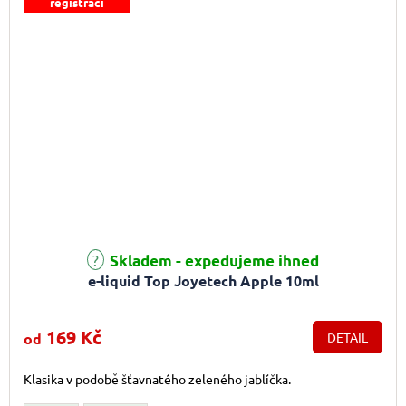
registraci
Průměrné hodnocení produktu je 5,0 z 5 hvězdiček.
Skladem - expedujeme ihned
e-liquid Top Joyetech Apple 10ml
169 Kč
od
DETAIL
Klasika v podobě šťavnatého zeleného jablíčka.