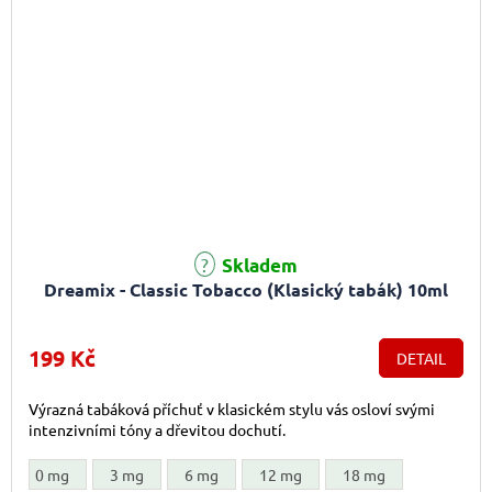
Skladem
Dreamix - Classic Tobacco (Klasický tabák) 10ml
199 Kč
DETAIL
Výrazná tabáková příchuť v klasickém stylu vás osloví svými
intenzivními tóny a dřevitou dochutí.
0 mg
3 mg
6 mg
12 mg
18 mg