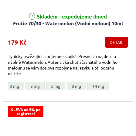
Skladem - expedujeme ihned
Frutie 70/30 - Watermelon (Vodní meloun) 10ml
179 Kč
DETAIL
Typicky osvěžující a příjemně sladká. Přesně to najdete u
náplně Watermelon. Autentická chuť šťavnatého vodního
melounu se vám doslova rozplyne na jazyku a při potahu
ucítíte...
0 mg
2 mg
5 mg
8 mg
14 mg
SLEVA až 5% po
registraci