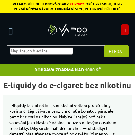
Přejít na obsah
VELMI OBLÍBENÉ JEDNORÁZOVKY
KUR"W"A
OPĚT SKLADEM, JEN S
POZMĚNĚNÝM NÁZVEM. ORIGINÁLNÍ STYL, INTENZIVNÍ PŘÍCHUTĚ.
N
HLEDAT
DOPRAVA ZDARMA NAD 1000 KČ
E-liquidy do e-cigaret bez nikotinu
E-liquidy bez nikotinu jsou ideální volbou pro všechny,
kteří si chtějí užívat intenzivní chuť a bohatou páru, ale
bez závislosti na nikotinu. Nabízejí stejný požitek z
vapování jako klasické náplně, pouze s nulovým obsahem
této látky. Díky široké nabídce příchutí – od sladkých
dezertů přes šťavnaté ovoce až po osvěžující mentol – si