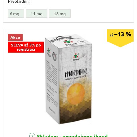
Prvotřídní...
6 mg
11 mg
18 mg
–13 %
až
Akce
SLEVA až 5% po
registraci
Skladem - expedujeme ihned