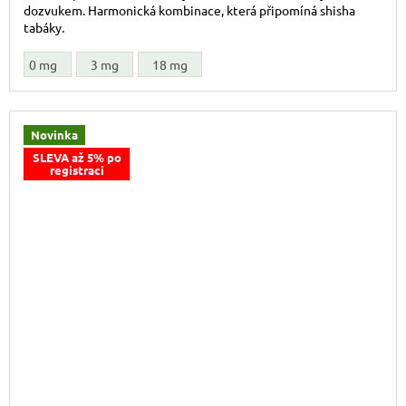
dozvukem. Harmonická kombinace, která připomíná shisha
tabáky.
0 mg
3 mg
18 mg
Novinka
SLEVA až 5% po
registraci