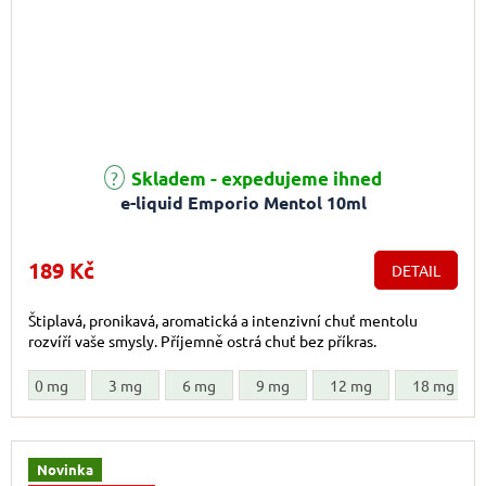
Skladem - expedujeme ihned
e-liquid Emporio Mentol 10ml
189 Kč
DETAIL
Štiplavá, pronikavá, aromatická a intenzivní chuť mentolu
rozvíří vaše smysly. Příjemně ostrá chuť bez příkras.
0 mg
3 mg
6 mg
9 mg
12 mg
18 mg
Novinka