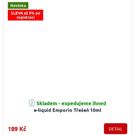
Novinka
SLEVA až 5% po
registraci
Skladem - expedujeme ihned
e-liquid Emporio Třešeň 10ml
189 Kč
DETAIL