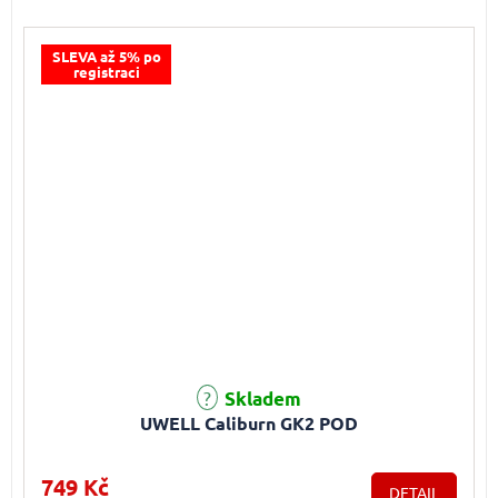
SLEVA až 5% po
registraci
Průměrné hodnocení produktu je 5,0 z 5 hvězdiček.
Skladem
UWELL Caliburn GK2 POD
749 Kč
DETAIL