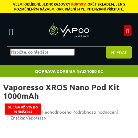
Přejít na obsah
VELMI OBLÍBENÉ JEDNORÁZOVKY
KUR"W"A
OPĚT SKLADEM, JEN S
POZMĚNĚNÝM NÁZVEM. ORIGINÁLNÍ STYL, INTENZIVNÍ PŘÍCHUTĚ.
N
HLEDAT
DOPRAVA ZDARMA NAD 1000 KČ
Vaporesso XROS Nano Pod Kit
1000mAh
SLEVA až 5% po
registraci
Průměrné hodnocení produktu je 0,0 z 5 hvězdiče
Neohodnoceno
Podrobnosti hodnocení
Značka:
Vaporesso