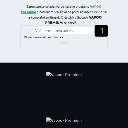
Zaregistrujte se zdarma do našeho programu
VAPOO
PREMIUM
a dostanete 5% slevu na první nákup a slevu 2-5%
VAPOO
na kompletní sortiment. O dalších výhodách
PREMIUM
se dozvíš
zde
.
PŘIHLÁSIT SE
Vložením e-mailu souhlasíte s
podmínkami ochrany osobních
údajů