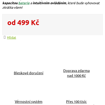
kapacitou
baterie
a
intuitivním ovládáním
, které bude vyhovovat
zkrátka všem!
od
499 Kč
Měrná cena:
Hlídat
Doprava zdarma
Bleskové doručení
nad 1000 Kč
Věrnostní systém
Přes 100 tisíc