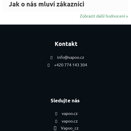
Zobrazit další hodnocení
Zápatí
Kontakt
info
@
vapoo.cz
+420 774 143 304
Sledujte nás
vapoo.cz
vapoo.cz
Vapoo_cz