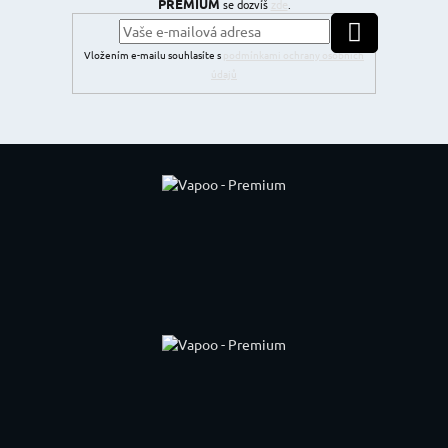
PREMIUM
se dozvíš
zde
.
PŘIHLÁSIT SE
Vložením e-mailu souhlasíte s
podmínkami ochrany osobních
údajů