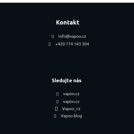
Zápatí
Kontakt
info
@
vapoo.cz
+420 774 143 304
Sledujte nás
vapoo.cz
vapoo.cz
Vapoo_cz
Vapoo blog