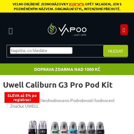
Přejít na obsah
VELMI OBLÍBENÉ JEDNORÁZOVKY
KUR"W"A
OPĚT SKLADEM, JEN S
POZMĚNĚNÝM NÁZVEM. ORIGINÁLNÍ STYL, INTENZIVNÍ PŘÍCHUTĚ.
N
HLEDAT
DOPRAVA ZDARMA NAD 1000 KČ
Uwell Caliburn G3 Pro Pod Kit
SLEVA až 5% po
registraci
Průměrné hodnocení produktu je 0,0 z 5 hvězdiče
Neohodnoceno
Podrobnosti hodnocení
Značka:
UWELL