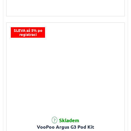
SLEVA až 5% po
registraci
Průměrné hodnocení produktu je 5,0 z 5 hvězdiček.
Skladem
VooPoo Argus G3 Pod Kit