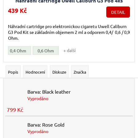
Náhradní cartridge Uwell Caliburn G3 Pod 4ks
439 Kč
DETAIL
Náhradní cartridge pro elektronickou cigaretu Uwell Caliburn
G3 Pod Kit se základním objemem 2 ml a odporem 0,4/ 0,6 / 0,9
Ohm.
+ další
0,4 Ohm
0,6 Ohm
Popis
Hodnocení
Diskuze
Značka
Barva: Black leather
Vyprodáno
799 Kč
Barva: Rose Gold
Vyprodáno