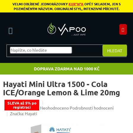
Přejít na obsah
VELMI OBLÍBENÉ JEDNORÁZOVKY
KUR"W"A
OPĚT SKLADEM, JEN S
POZMĚNĚNÝM NÁZVEM. ORIGINÁLNÍ STYL, INTENZIVNÍ PŘÍCHUTĚ.
N
HLEDAT
DOPRAVA ZDARMA NAD 1000 KČ
Hayati Mini Ultra 1500 - Cola
ICE/Orange Lemon & Lime 20mg
SLEVA až 5% po
registraci
Průměrné hodnocení produktu je 0,0 z 5 hvězdiče
Neohodnoceno
Podrobnosti hodnocení
Značka:
Hayati