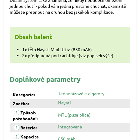
Duální systém také znamená, že nikdy nebudete omezeni
jednou chutí - pokud vám jedna přestane chutnat, okamžitě
můžete přepnout na druhou bez jakékoli komplikace.
Obsah balení:
1x tělo Hayati Mini Ultra (850 mAh)
2x předplněná pod cartridge (viz popisek výše)
Doplňkové parametry
Jednorázové e-cigarety
Kategorie
:
Hayati
Značka
:
?
Způsob
MTL (pusa-plíce)
potahování
:
Integrovaná
?
Baterie
:
?
Kapacita
850 mAh