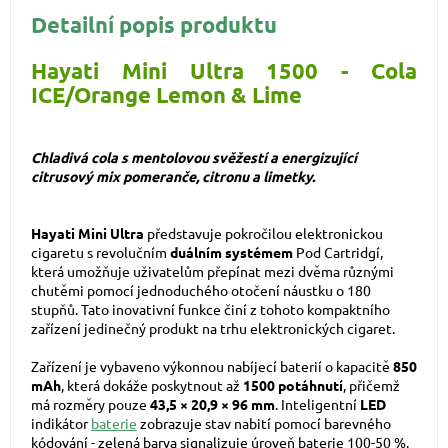
Detailní popis produktu
Hayati Mini Ultra 1500 - Cola
ICE/Orange Lemon & Lime
Chladivá cola s mentolovou svěžestí a energizující
citrusový mix pomeranče, citronu a limetky.
Hayati Mini Ultra
představuje pokročilou elektronickou
cigaretu s revolučním
duálním systémem
Pod Cartridgí,
která umožňuje uživatelům přepínat mezi dvěma různými
chutěmi pomocí jednoduchého otočení náustku o 180
stupňů. Tato inovativní funkce činí z tohoto kompaktního
zařízení jedinečný produkt na trhu elektronických cigaret.
Zařízení je vybaveno výkonnou nabíjecí baterií o kapacitě
850
mAh
, která dokáže poskytnout až
1500 potáhnutí
, přičemž
má rozměry pouze
43,5 × 20,9 × 96 mm
. Inteligentní
LED
indikátor
baterie
zobrazuje stav nabití pomocí barevného
kódování - zelená barva signalizuje úroveň baterie 100-50 %,