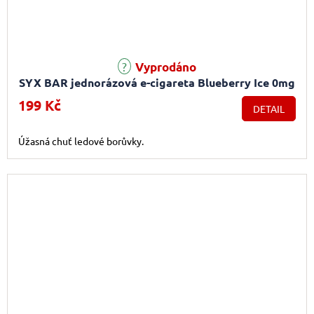
Vyprodáno
SYX BAR jednorázová e-cigareta Blueberry Ice 0mg
199 Kč
DETAIL
Úžasná chuť ledové borůvky.