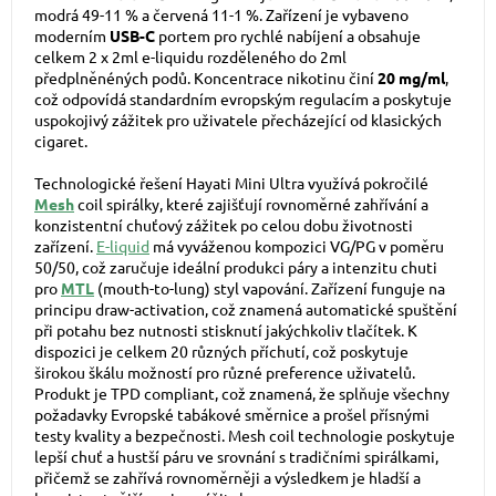
modrá 49-11 % a červená 11-1 %. Zařízení je vybaveno
moderním
USB-C
portem pro rychlé nabíjení a obsahuje
celkem 2 x 2ml e-liquidu rozděleného do 2ml
předplněnéných podů. Koncentrace nikotinu činí
20 mg/ml
,
což odpovídá standardním evropským regulacím a poskytuje
uspokojivý zážitek pro uživatele přecházející od klasických
cigaret.
Technologické řešení Hayati Mini Ultra využívá pokročilé
Mesh
coil spirálky, které zajišťují rovnoměrné zahřívání a
konzistentní chuťový zážitek po celou dobu životnosti
zařízení.
E-liquid
má vyváženou kompozici
VG
/
PG
v poměru
50/50, což zaručuje ideální produkci páry a intenzitu chuti
pro
MTL
(mouth-to-lung) styl vapování. Zařízení funguje na
principu draw-activation, což znamená automatické spuštění
při potahu bez nutnosti stisknutí jakýchkoliv tlačítek. K
dispozici je celkem 20 různých příchutí, což poskytuje
širokou škálu možností pro různé preference uživatelů.
Produkt je TPD compliant, což znamená, že splňuje všechny
požadavky Evropské tabákové směrnice a prošel přísnými
testy kvality a bezpečnosti. Mesh coil technologie poskytuje
lepší chuť a hustší páru ve srovnání s tradičními spirálkami,
přičemž se zahřívá rovnoměrněji a výsledkem je hladší a