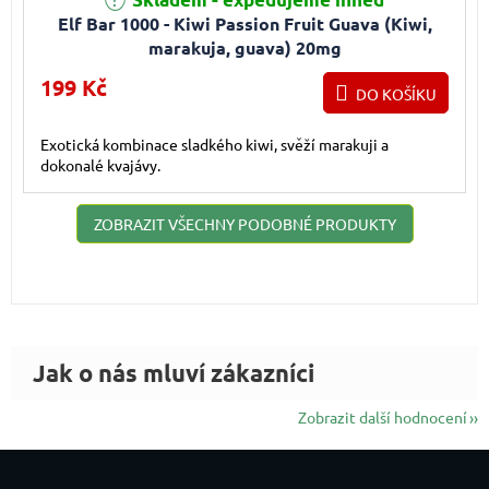
Elf Bar 1000 - Kiwi Passion Fruit Guava (Kiwi,
marakuja, guava) 20mg
199 Kč
DO KOŠÍKU
Exotická kombinace sladkého kiwi, svěží marakuji a
dokonalé kvajávy.
ZOBRAZIT VŠECHNY PODOBNÉ PRODUKTY
Zobrazit další hodnocení
Zápatí