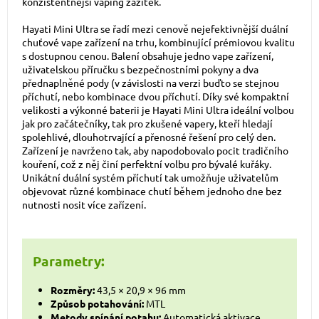
konzistentnější
vaping
zážitek.
Hayati Mini Ultra se řadí mezi cenově nejefektivnější duální
chuťové vape zařízení na trhu, kombinující prémiovou kvalitu
s dostupnou cenou. Balení obsahuje jedno vape zařízení,
uživatelskou příručku s bezpečnostními pokyny a dva
přednaplněné pody (v závislosti na verzi buďto se stejnou
příchutí, nebo kombinace dvou příchutí. Díky své kompaktní
velikosti a výkonné baterii je Hayati Mini Ultra ideální volbou
jak pro začátečníky, tak pro zkušené vapery, kteří hledají
spolehlivé, dlouhotrvající a přenosné řešení pro celý den.
Zařízení je navrženo tak, aby napodobovalo pocit tradičního
kouření, což z něj činí perfektní volbu pro bývalé kuřáky.
Unikátní duální systém příchutí tak umožňuje uživatelům
objevovat různé kombinace chutí během jednoho dne bez
nutnosti nosit více zařízení.
Parametry:
Rozměry:
43,5 × 20,9 × 96 mm
Způsob potahování:
MTL
Metody spínání potahu:
Automatická aktivace