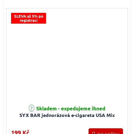
SLEVA až 5% po
registraci
Průměrné hodnocení produktu je 4,3 z 5 hvězdiček.
Skladem - expedujeme ihned
SYX BAR jednorázová e-cigareta USA Mix
199 Kč