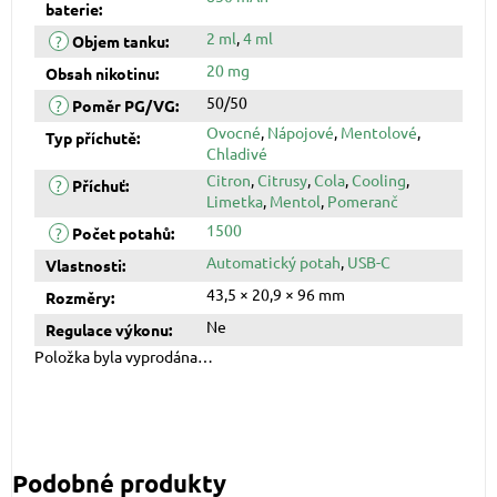
baterie
:
2 ml
,
4 ml
?
Objem tanku
:
20 mg
Obsah nikotinu
:
50/50
?
Poměr PG/VG
:
Ovocné
,
Nápojové
,
Mentolové
,
Typ příchutě
:
Chladivé
Citron
,
Citrusy
,
Cola
,
Cooling
,
?
Příchuť
:
Limetka
,
Mentol
,
Pomeranč
1500
?
Počet potahů
:
Automatický potah
,
USB-C
Vlastnosti
:
43,5 × 20,9 × 96 mm
Rozměry
:
Ne
Regulace výkonu
:
Položka byla vyprodána…