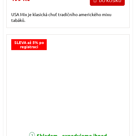
DO KOŠÍKU
USA Mix je klasická chuť tradičního amerického mixu
tabáků.
SLEVA až 5% po
registraci
Skladem - expedujeme ihned