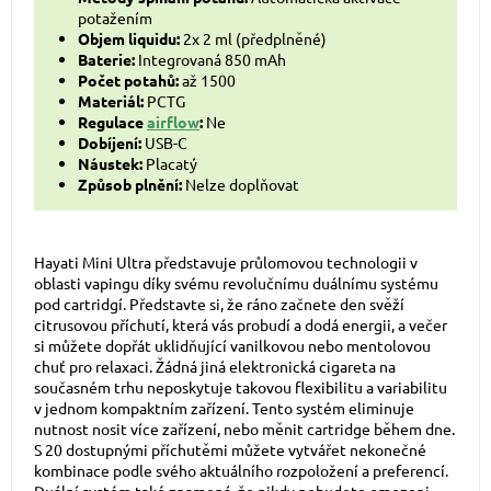
potažením
Objem liquidu:
2x 2 ml (předplněné)
Baterie:
Integrovaná 850 mAh
Počet potahů:
až 1500
Materiál:
PCTG
Regulace
airflow
:
Ne
Dobíjení:
USB-C
Náustek:
Placatý
Způsob plnění:
Nelze doplňovat
Hayati Mini Ultra představuje průlomovou technologii v
oblasti vapingu díky svému revolučnímu duálnímu systému
pod cartridgí. Představte si, že ráno začnete den svěží
citrusovou příchutí, která vás probudí a dodá energii, a večer
si můžete dopřát uklidňující vanilkovou nebo mentolovou
chuť pro relaxaci. Žádná jiná elektronická cigareta na
současném trhu neposkytuje takovou flexibilitu a variabilitu
v jednom kompaktním zařízení. Tento systém eliminuje
nutnost nosit více zařízení, nebo měnit cartridge během dne.
S 20 dostupnými příchutěmi můžete vytvářet nekonečné
kombinace podle svého aktuálního rozpoložení a preferencí.