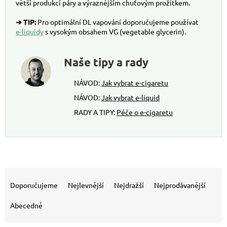
větší produkcí páry a výraznějším chuťovým prožitkem.
➔ TIP:
Pro optimální DL vapování doporučujeme používat
e-liquidy
s vysokým obsahem VG (vegetable glycerin).
Naše tipy a rady
NÁVOD:
Jak vybrat e-cigaretu
NÁVOD:
Jak vybrat e-liquid
RADY A TIPY:
Péče o e-cigaretu
Výpis produktů
Řazení produktů
Doporučujeme
Nejlevnější
Nejdražší
Nejprodávanější
Abecedně