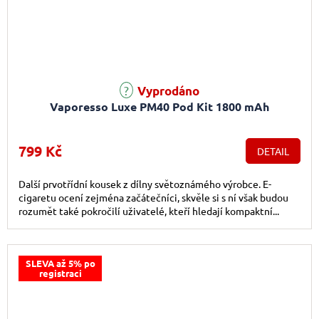
Průměrné hodnocení produktu je 5,0 z 5 hvězdiček.
Vyprodáno
Vaporesso Luxe PM40 Pod Kit 1800 mAh
799 Kč
DETAIL
Další prvotřídní kousek z dílny světoznámého výrobce. E-
cigaretu ocení zejména začátečníci, skvěle si s ní však budou
rozumět také pokročilí uživatelé, kteří hledají kompaktní...
SLEVA až 5% po
registraci