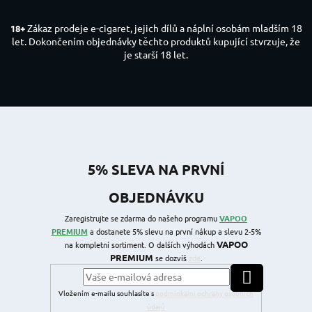
Zákaz prodeje e-cigaret, jejich dílů a náplní osobám mladším 18
18+
let. Dokončením objednávky těchto produktů kupující stvrzuje, že
je starší 18 let.
5% SLEVA NA PRVNÍ
OBJEDNÁVKU
Zaregistrujte se zdarma do našeho programu
VAPOO
PREMIUM
a dostanete 5% slevu na první nákup a slevu 2-5%
VAPOO
na kompletní sortiment. O dalších výhodách
PREMIUM
se dozvíš
zde
.
PŘIHLÁSIT SE
Vložením e-mailu souhlasíte s
podmínkami ochrany osobních
údajů