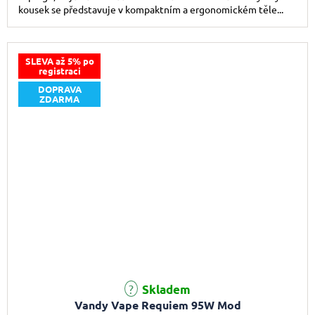
kousek se představuje v kompaktním a ergonomickém těle...
SLEVA až 5% po
registraci
DOPRAVA
ZDARMA
Průměrné hodnocení produktu je 5,0 z 5 hvězdiček.
Skladem
Vandy Vape Requiem 95W Mod