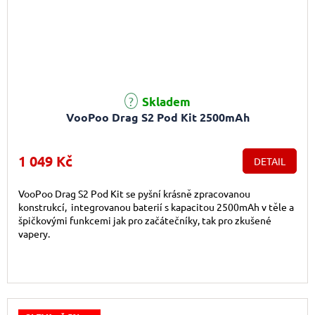
Průměrné hodnocení produktu je 5,0 z 5 hvězdiček.
Skladem
VooPoo Drag S2 Pod Kit 2500mAh
1 049 Kč
DETAIL
VooPoo Drag S2 Pod Kit se pyšní krásně zpracovanou
konstrukcí, integrovanou baterií s kapacitou 2500mAh v těle a
špičkovými funkcemi jak pro začátečníky, tak pro zkušené
vapery.