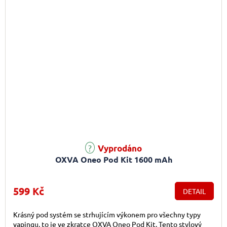
Průměrné hodnocení produktu je 5,0 z 5 hvězdiček.
Vyprodáno
OXVA Oneo Pod Kit 1600 mAh
599 Kč
DETAIL
Krásný pod systém se strhujícím výkonem pro všechny typy
vapingu, to je ve zkratce OXVA Oneo Pod Kit. Tento stylový