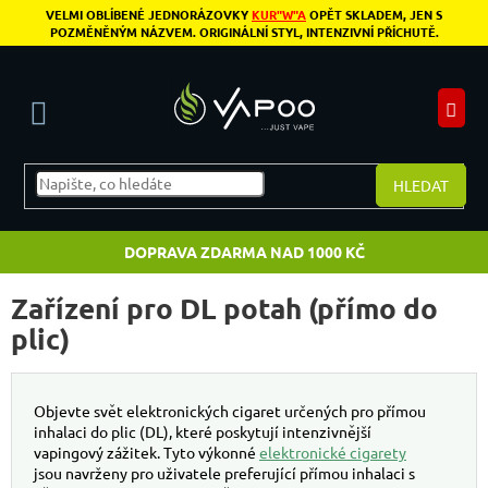
Přejít na obsah
VELMI OBLÍBENÉ JEDNORÁZOVKY
KUR"W"A
OPĚT SKLADEM, JEN S
POZMĚNĚNÝM NÁZVEM. ORIGINÁLNÍ STYL, INTENZIVNÍ PŘÍCHUTĚ.
N
HLEDAT
DOPRAVA ZDARMA NAD 1000 KČ
Zařízení pro DL potah (přímo do
plic)
Objevte svět elektronických cigaret určených pro přímou
inhalaci do plic (DL), které poskytují intenzivnější
vapingový zážitek. Tyto výkonné
elektronické cigarety
jsou navrženy pro uživatele preferující přímou inhalaci s