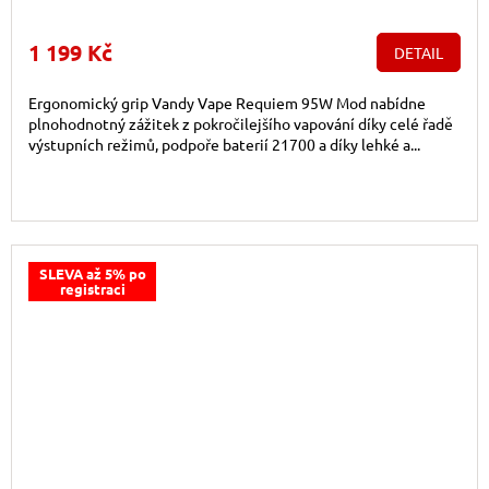
1 199 Kč
DETAIL
Ergonomický grip Vandy Vape Requiem 95W Mod nabídne
plnohodnotný zážitek z pokročilejšího vapování díky celé řadě
výstupních režimů, podpoře baterií 21700 a díky lehké a...
SLEVA až 5% po
registraci