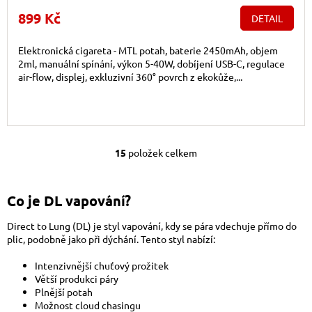
899 Kč
DETAIL
Elektronická cigareta - MTL potah, baterie 2450mAh, objem
2ml, manuální spínání, výkon 5-40W, dobíjení USB-C, regulace
air-flow, displej, exkluzivní 360° povrch z ekokůže,...
15
položek celkem
Ovládací prvky výpis
Co je DL vapování?
Direct to Lung (DL) je styl vapování, kdy se pára vdechuje přímo do
plic, podobně jako při dýchání. Tento styl nabízí:
Intenzivnější chuťový prožitek
Větší produkci páry
Plnější potah
Možnost cloud chasingu