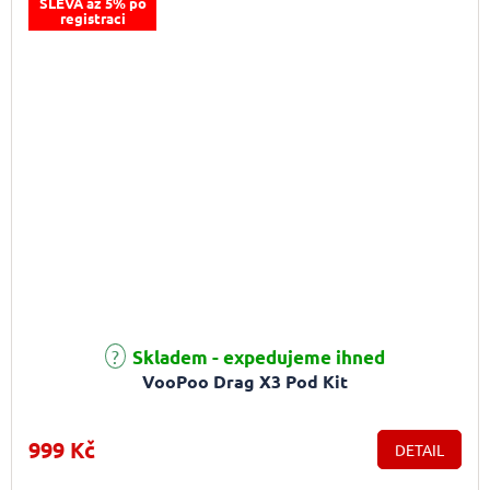
SLEVA až 5% po
registraci
Skladem - expedujeme ihned
VooPoo Drag X3 Pod Kit
999 Kč
DETAIL