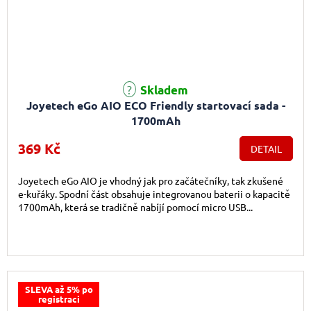
Průměrné hodnocení produktu je 4,8 z 5 hvězdiček.
Skladem
Joyetech eGo AIO ECO Friendly startovací sada -
1700mAh
369 Kč
DETAIL
Joyetech eGo AIO je vhodný jak pro začátečníky, tak zkušené
e-kuřáky. Spodní část obsahuje integrovanou baterii o kapacitě
1700mAh, která se tradičně nabíjí pomocí micro USB...
SLEVA až 5% po
registraci