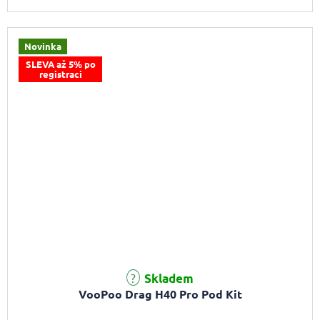
Novinka
SLEVA až 5% po
registraci
Skladem
VooPoo Drag H40 Pro Pod Kit