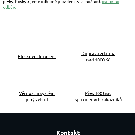
prvky. Poskytujeme odborné poradenství a možnost
osobního
odběru
.
Doprava zdarma
Bleskové doručení
nad 1000 Kč
Věrnostní systém
Přes 100 tisíc
plný výhod
spokojených zákazníků
Zápatí
Kontakt