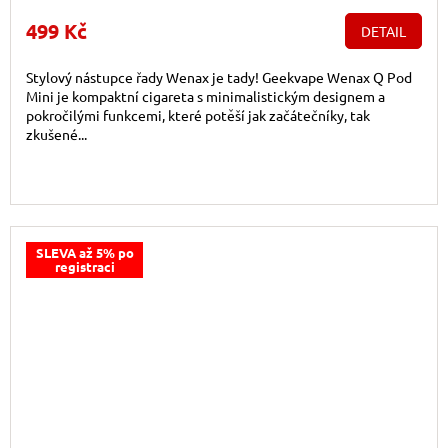
499 Kč
DETAIL
Stylový nástupce řady Wenax je tady! Geekvape Wenax Q Pod
Mini je kompaktní cigareta s minimalistickým designem a
pokročilými funkcemi, které potěší jak začátečníky, tak
zkušené...
SLEVA až 5% po
registraci