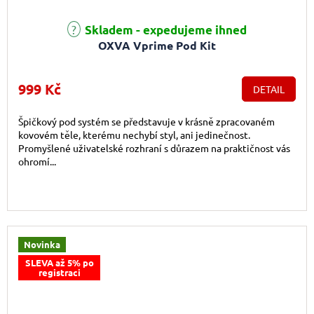
Průměrné hodnocení produktu je 4,2 z 5 hvězdiček.
Skladem - expedujeme ihned
OXVA Vprime Pod Kit
999 Kč
DETAIL
Špičkový pod systém se představuje v krásně zpracovaném
kovovém těle, kterému nechybí styl, ani jedinečnost.
Promyšlené uživatelské rozhraní s důrazem na praktičnost vás
ohromí...
Novinka
SLEVA až 5% po
registraci