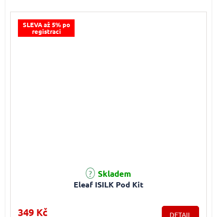
SLEVA až 5% po
registraci
Průměrné hodnocení produktu je 5,0 z 5 hvězdiček.
Skladem
Eleaf ISILK Pod Kit
349 Kč
DETAIL