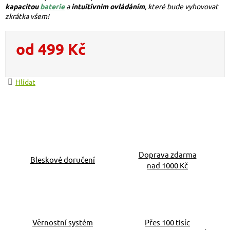
kapacitou
baterie
a
intuitivním ovládáním
, které bude vyhovovat
zkrátka všem!
od
499 Kč
Měrná cena:
Hlídat
Doprava zdarma
Bleskové doručení
nad 1000 Kč
Věrnostní systém
Přes 100 tisíc