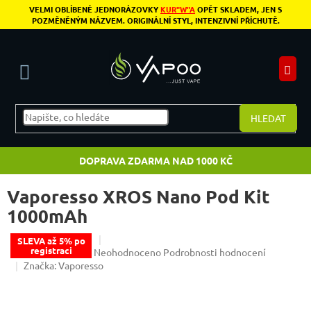
Přejít na obsah
VELMI OBLÍBENÉ JEDNORÁZOVKY
KUR"W"A
OPĚT SKLADEM, JEN S
POZMĚNĚNÝM NÁZVEM. ORIGINÁLNÍ STYL, INTENZIVNÍ PŘÍCHUTĚ.
N
HLEDAT
DOPRAVA ZDARMA NAD 1000 KČ
Vaporesso XROS Nano Pod Kit
1000mAh
SLEVA až 5% po
registraci
Průměrné hodnocení produktu je 0,0 z 5 hvězdiče
Neohodnoceno
Podrobnosti hodnocení
Značka:
Vaporesso