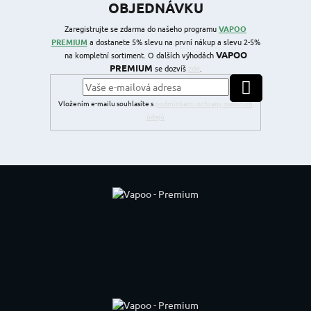
OBJEDNÁVKU
Zaregistrujte se zdarma do našeho programu
VAPOO
PREMIUM
a dostanete 5% slevu na první nákup a slevu 2-5%
VAPOO
na kompletní sortiment. O dalších výhodách
PREMIUM
se dozvíš
zde
.
PŘIHLÁSIT SE
Vložením e-mailu souhlasíte s
podmínkami ochrany osobních
údajů