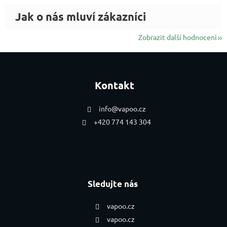
Zobrazit další hodnocení
Zápatí
Kontakt
info
@
vapoo.cz
+420 774 143 304
Sledujte nás
vapoo.cz
vapoo.cz