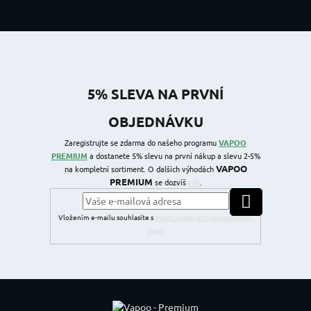
5% SLEVA NA PRVNÍ
OBJEDNÁVKU
Zaregistrujte se zdarma do našeho programu
VAPOO
PREMIUM
a dostanete 5% slevu na první nákup a slevu 2-5%
VAPOO
na kompletní sortiment. O dalších výhodách
PREMIUM
se dozvíš
zde
.
PŘIHLÁSIT SE
Vložením e-mailu souhlasíte s
podmínkami ochrany osobních
údajů