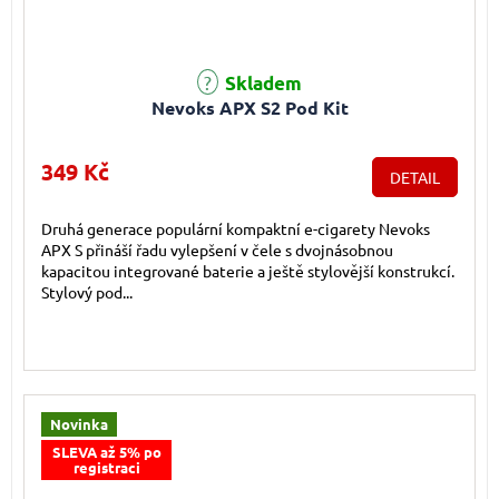
Průměrné hodnocení produktu je 5,0 z 5 hvězdiček.
Skladem
Nevoks APX S2 Pod Kit
349 Kč
DETAIL
Druhá generace populární kompaktní e-cigarety Nevoks
APX S přináší řadu vylepšení v čele s dvojnásobnou
kapacitou integrované baterie a ještě stylovější konstrukcí.
Stylový pod...
Novinka
SLEVA až 5% po
registraci