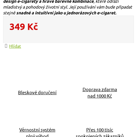
design e-cigarety a hravé barevné kombinace
, které odráží
mladistvý a pohodový životní styl. Její používání vám bude připadat
stejně
snadné a intuitivní jako u jednorázových e-cigaret.
349 Kč
Měrná cena:
Hlídat
Doprava zdarma
Bleskové doručení
nad 1000 Kč
Věrnostní systém
Přes 100 tisíc
plný výhod
spokojených zákazníků