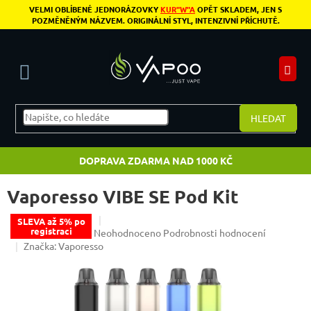
Přejít na obsah
VELMI OBLÍBENÉ JEDNORÁZOVKY
KUR"W"A
OPĚT SKLADEM, JEN S
POZMĚNĚNÝM NÁZVEM. ORIGINÁLNÍ STYL, INTENZIVNÍ PŘÍCHUTĚ.
N
HLEDAT
DOPRAVA ZDARMA NAD 1000 KČ
Vaporesso VIBE SE Pod Kit
SLEVA až 5% po
registraci
Průměrné hodnocení produktu je 0,0 z 5 hvězdiče
Neohodnoceno
Podrobnosti hodnocení
Značka:
Vaporesso