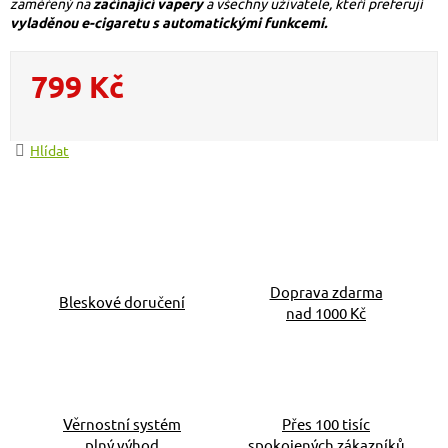
zaměřený na
začínající vapery
a všechny uživatele, kteří preferují
vyladěnou e-cigaretu s automatickými funkcemi.
799 Kč
Měrná cena:
Hlídat
Doprava zdarma
Bleskové doručení
nad 1000 Kč
Věrnostní systém
Přes 100 tisíc
plný výhod
spokojených zákazníků