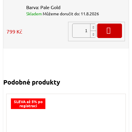
Barva: Pale Gold
Skladem
Můžeme doručit do:
11.8.2026
DO K
799 Kč
SLEVA až 5% po
registraci