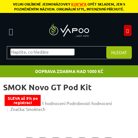
Přejít na obsah
VELMI OBLÍBENÉ JEDNORÁZOVKY
KUR"W"A
OPĚT SKLADEM, JEN S
POZMĚNĚNÝM NÁZVEM. ORIGINÁLNÍ STYL, INTENZIVNÍ PŘÍCHUTĚ.
N
HLEDAT
DOPRAVA ZDARMA NAD 1000 KČ
SMOK Novo GT Pod Kit
SLEVA až 5% po
registraci
Průměrné hodnocení produktu je 5,0 z 5 hvězdiče
1 hodnocení
Podrobnosti hodnocení
Značka:
Smoktech