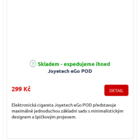
Průměrné hodnocení produktu je 4,9 z 5 hvězdiček.
Skladem - expedujeme ihned
Joyetech eGo POD
299 Kč
DETAIL
Elektronická cigareta Joyetech eGo POD představuje
maximálně jednoduchou základní sadu s minimalistickým
designem a špičkovým projevem.