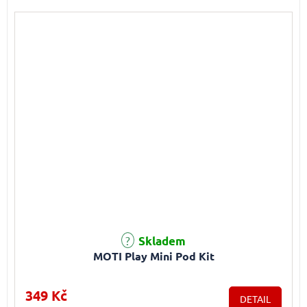
Průměrné hodnocení produktu je 5,0 z 5 hvězdiček.
Skladem
MOTI Play Mini Pod Kit
349 Kč
DETAIL