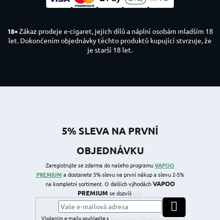
Zákaz prodeje e-cigaret, jejich dílů a náplní osobám mladším 18
18+
let. Dokončením objednávky těchto produktů kupující stvrzuje, že
je starší 18 let.
5% SLEVA NA PRVNÍ
OBJEDNÁVKU
Zaregistrujte se zdarma do našeho programu
VAPOO
PREMIUM
a dostanete 5% slevu na první nákup a slevu 2-5%
VAPOO
na kompletní sortiment. O dalších výhodách
PREMIUM
se dozvíš
zde
.
PŘIHLÁSIT SE
Vložením e-mailu souhlasíte s
podmínkami ochrany osobních