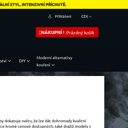
NÍ STYL, INTENZIVNÍ PŘÍCHUTĚ.
Přihlášení
CZK
NÁKUPNÍ KOŠÍK
Prázdný košík
Moderní alternativy
ství
DIY
kouření
by dokazuje světu, že lze dát dohromady kvalitní
bídce kromě cenově dostupných, také dražší modely s