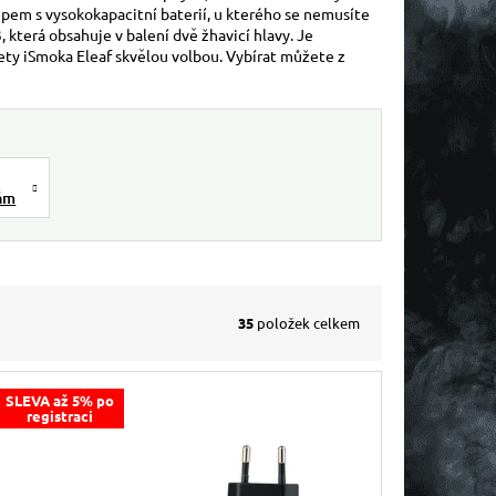
ipem s vysokokapacitní baterií, u kterého se nemusíte
, která obsahuje v balení dvě žhavicí hlavy. Je
rety iSmoka Eleaf skvělou volbou. Vybírat můžete z
tám
35
položek celkem
SLEVA až 5% po
registraci