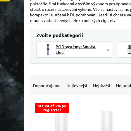
pokročilejšími funkcemi a vyšším výkonem pro opravdové
starat o ruční nastavování výkonu. Vše se nastaví samo p
kompaktní a určená k DL potahování. Jestli si chcete v
mnoha variant levných elektronických cigaret.
POD systémy iSmoka-
Eleaf
Řazení produktů
Doporučujeme
Nejlevnější
Nejdražší
Nejprod
Výpis produktů
SLEVA až 5% po
registraci