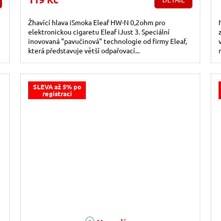
Žhavící hlava iSmoka Eleaf HW-N 0,2ohm pro
elektronickou cigaretu Eleaf iJust 3. Speciální
inovovaná "pavučinová" technologie od firmy Eleaf,
která představuje větší odpařovací...
SLEVA až 5% po
registraci
Průměrné hodnocení produktu je 4,7 z 5 hvězdiček.