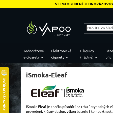
Přejít na obsah
VELMI OBLÍBENÉ JEDNORÁZOVK
Jednorázové
Elektronické
E-liquidy
Báze
e-cigarety
cigarety
(náplně)
příc
iSmoka-Eleaf
Top značky a
produktové řady
iSmoka Eleaf je značka působící na trhu úctyhodných ví
provedení, krásný design, výkon baterie i kompaktnost.