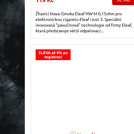
Žhavící hlava iSmoka Eleaf HW-M 0,15ohm pro
elektronickou cigaretu Eleaf iJust 3. Speciální
inovovaná "pavučinová" technologie od firmy Eleaf,
která představuje větší odpařovací...
SLEVA až 5% po
registraci
Průměrné hodnocení produktu je 5,0 z 5 hvězdiček.