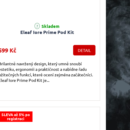
Skladem
Eleaf Iore Prime Pod Kit
599 Kč
DETAIL
Brilantně navržený design, který umně snoubí
estetiku, ergonomii a praktičnost a nabídne řadu
užitečných funkcí, které ocení zejména začátečníci.
Eleaf Iore Prime Pod Kit je...
SLEVA až 5% po
registraci