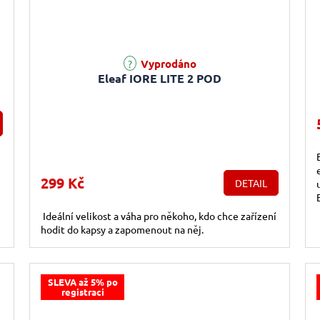
Průměrné hodnocení produktu je 4,9 z 5 hvězdiček.
Vyprodáno
Eleaf IORE LITE 2 POD
299 Kč
DETAIL
Ideální velikost a váha pro někoho, kdo chce zařízení
hodit do kapsy a zapomenout na něj.
SLEVA až 5% po
registraci