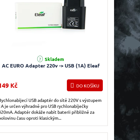
Skladem
AC EURO Adapter 220v -> USB (1A) Eleaf
149 Kč
DO KOŠÍKU
Rychlonabíjecí USB adaptér do sítě 220V s výstupem
1A je určen výhradně pro USB rychlonabíječky
420mA. Adaptér dokáže nabít baterii přibližně za
polovinu času oproti klasickým...