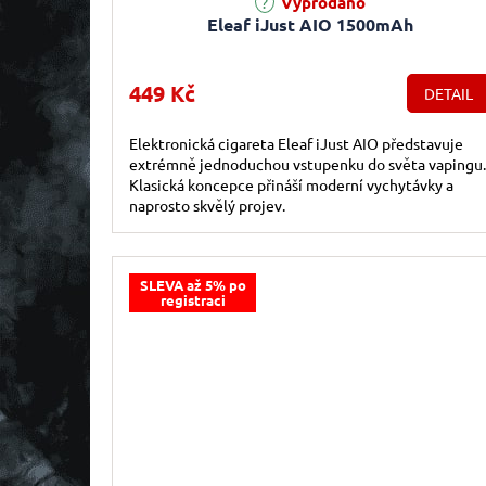
Vyprodáno
Eleaf iJust AIO 1500mAh
449 Kč
DETAIL
Elektronická cigareta Eleaf iJust AIO představuje
extrémně jednoduchou vstupenku do světa vapingu.
Klasická koncepce přináší moderní vychytávky a
naprosto skvělý projev.
SLEVA až 5% po
registraci