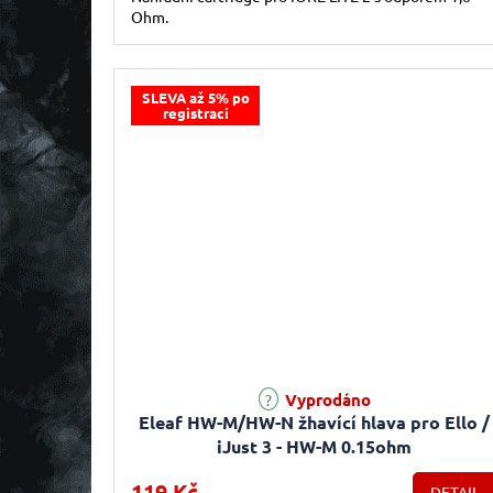
Ohm.
SLEVA až 5% po
registraci
Vyprodáno
Eleaf HW-M/HW-N žhavící hlava pro Ello /
iJust 3 - HW-M 0.15ohm
119 Kč
DETAIL