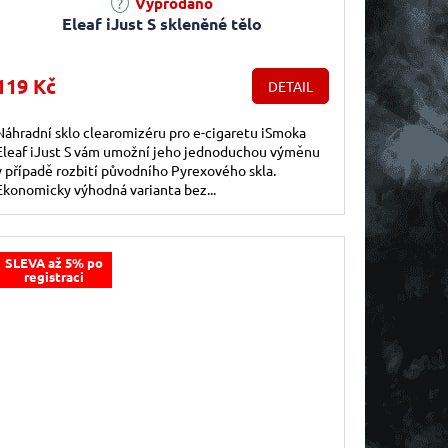
Vyprodáno
Eleaf iJust S skleněné tělo
119 Kč
DETAIL
Náhradní sklo clearomizéru pro e-cigaretu iSmoka
Eleaf iJust S vám umožní jeho jednoduchou výměnu
v případě rozbití původního Pyrexového skla.
Ekonomicky výhodná varianta bez...
SLEVA až 5% po
registraci