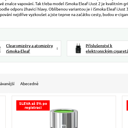
 znalce vapování. Tak třeba model iSmoka Eleaf iJust 2 je kvalitním gr
odle odporu žhavicí hlavy. Oblíbenou variantou je i iSmoka Eleaf iJust 3
apování nejdříve vyzkoušet a jste teprve na začátku cesty, budou e-ciga
Clearomizéry a atomizéry
Příslušenství k
iSmoka-Eleaf
elektronickým cigare
iSmoka-Eleaf
ávanější
Abecedně
SLEVA až 5% po
registraci