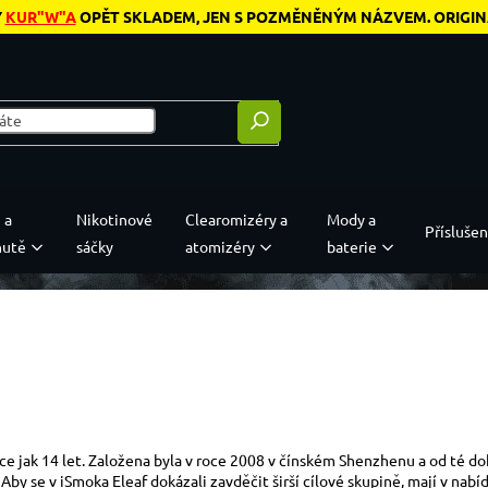
Y
KUR"W"A
OPĚT SKLADEM, JEN S POZMĚNĚNÝM NÁZVEM. ORIGINÁL
 a
Nikotinové
Clearomizéry a
Mody a
Příslušen
hutě
sáčky
atomizéry
baterie
ce jak 14 let. Založena byla v roce 2008 v čínském Shenzhenu a od té do
 Aby se v iSmoka Eleaf dokázali zavděčit širší cílové skupině, mají v na