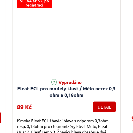
SLEVA až 5% po
registraci
Vyprodáno
Eleaf ECL pro modely iJust / Mělo nerez 0,3
ohm a 0,18ohm
89 Kč
DETAIL
iSmoka Eleaf ECL žhavící hlava s odporem 0,3ohm,
resp. 0,18ohm pro clearomizéry Eleaf Melo, Eleaf
iJust 2, Eleaf Lemo 3. Žhavící hlava obsahuje dvě