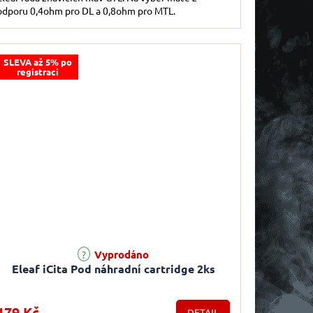
odporu 0,4ohm pro DL a 0,8ohm pro MTL.
SLEVA až 5% po
registraci
Vyprodáno
Eleaf iCita Pod náhradní cartridge 2ks
179 Kč
DETAIL