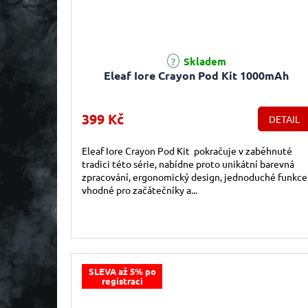
Průměrné hodnocení produktu je 5,0 z 5 hvězdiček.
Skladem
Eleaf Iore Crayon Pod Kit 1000mAh
399 Kč
DETAIL
Eleaf Iore Crayon Pod Kit pokračuje v zaběhnuté
tradici této série, nabídne proto unikátní barevná
zpracování, ergonomický design, jednoduché funkce
vhodné pro začátečníky a...
SLEVA až 5% po
registraci