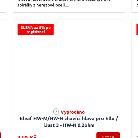
spirálky z nerezové oceli....
SLEVA až 5% po
registraci
Vyprodáno
Eleaf HW-M/HW-N žhavící hlava pro Ello /
iJust 3 - HW-N 0.2ohm
119 Kč
DETAIL