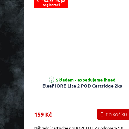
SLEVA až 5% po
registraci
Průměrné hodnocení produktu je 4,8 z 5 hvězdiček.
Skladem - expedujeme ihned
Eleaf IORE Lite 2 POD Cartridge 2ks
159 Kč
DO KOŠÍKU
Náhradní cartridge pro IORE LITE 2 s odporem 1,0