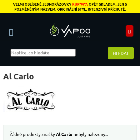
Přejít na obsah
VELMI OBLÍBENÉ JEDNORÁZOVKY
KUR"W"A
OPĚT SKLADEM, JEN S
POZMĚNĚNÝM NÁZVEM. ORIGINÁLNÍ STYL, INTENZIVNÍ PŘÍCHUTĚ.
N
HLEDAT
Al Carlo
Žádné produkty značky
Al Carlo
nebyly nalezeny...