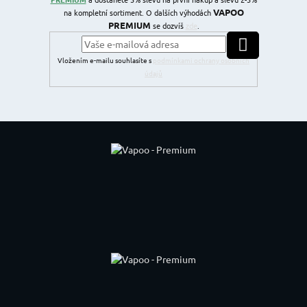
VAPOO
na kompletní sortiment. O dalších výhodách
PREMIUM
se dozvíš
zde
.
PŘIHLÁSIT SE
Vložením e-mailu souhlasíte s
podmínkami ochrany osobních
údajů