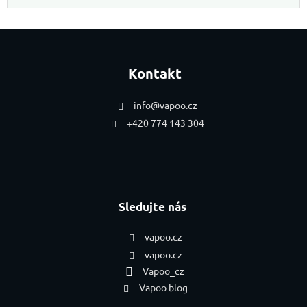
Zápatí
Kontakt
info
@
vapoo.cz
+420 774 143 304
Sledujte nás
vapoo.cz
vapoo.cz
Vapoo_cz
Vapoo blog