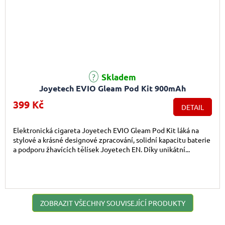
Průměrné hodnocení produktu je 5,0 z 5 hvězdiček.
Skladem
Joyetech EVIO Gleam Pod Kit 900mAh
399 Kč
DETAIL
Elektronická cigareta Joyetech EVIO Gleam Pod Kit láká na
stylové a krásné designové zpracování, solidní kapacitu baterie
a podporu žhavících tělísek Joyetech EN. Díky unikátní...
ZOBRAZIT VŠECHNY SOUVISEJÍCÍ PRODUKTY