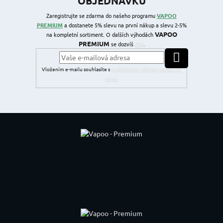
OBJEDNÁVKU
Zaregistrujte se zdarma do našeho programu
VAPOO
PREMIUM
a dostanete 5% slevu na první nákup a slevu 2-5%
VAPOO
na kompletní sortiment. O dalších výhodách
PREMIUM
se dozvíš
zde
.
PŘIHLÁSIT SE
Vložením e-mailu souhlasíte s
podmínkami ochrany osobních
údajů