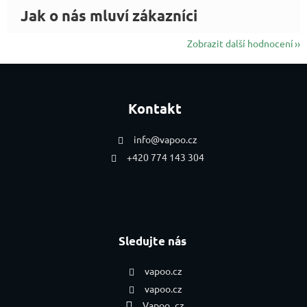
Zobrazit další hodnocení
Zápatí
Kontakt
info
@
vapoo.cz
+420 774 143 304
Sledujte nás
vapoo.cz
vapoo.cz
Vapoo_cz