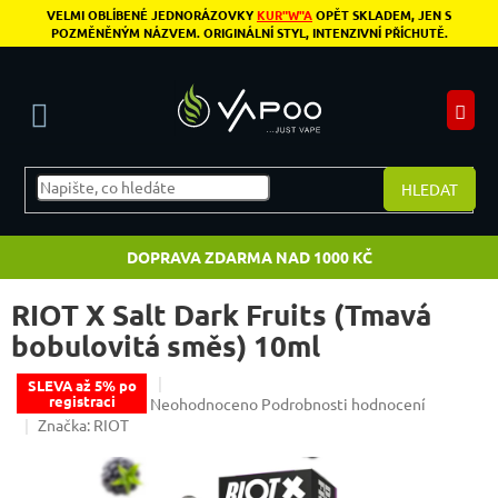
Přejít na obsah
VELMI OBLÍBENÉ JEDNORÁZOVKY
KUR"W"A
OPĚT SKLADEM, JEN S
POZMĚNĚNÝM NÁZVEM. ORIGINÁLNÍ STYL, INTENZIVNÍ PŘÍCHUTĚ.
N
HLEDAT
DOPRAVA ZDARMA NAD 1000 KČ
RIOT X Salt Dark Fruits (Tmavá
bobulovitá směs) 10ml
SLEVA až 5% po
registraci
Průměrné hodnocení produktu je 0,0 z 5 hvězdiče
Neohodnoceno
Podrobnosti hodnocení
Značka:
RIOT