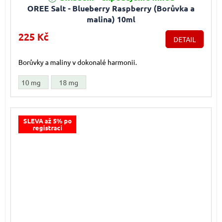
OREE Salt - Blueberry Raspberry (Borůvka a
malina) 10ml
225 Kč
DETAIL
Borůvky a maliny v dokonalé harmonii.
10 mg
18 mg
SLEVA až 5% po
registraci