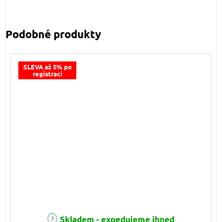
SLEVA až 5% po
registraci
Skladem - expedujeme ihned