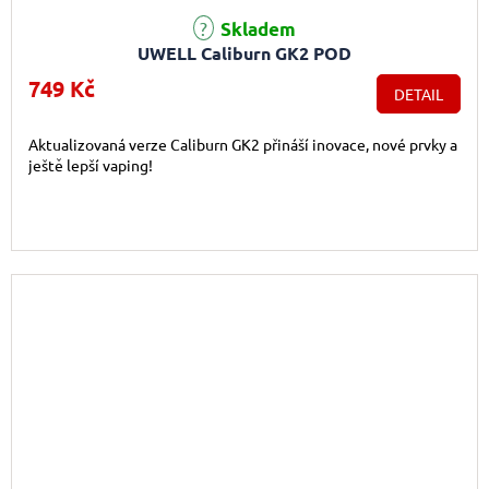
Průměrné hodnocení produktu je 5,0 z 5 hvězdiček.
Skladem
UWELL Caliburn GK2 POD
749 Kč
DETAIL
Aktualizovaná verze Caliburn GK2 přináší inovace, nové prvky a
ještě lepší vaping!