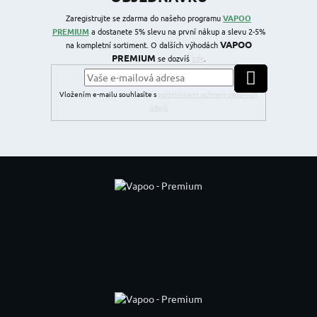
Zaregistrujte se zdarma do našeho programu
VAPOO
PREMIUM
a dostanete 5% slevu na první nákup a slevu 2-5%
VAPOO
na kompletní sortiment. O dalších výhodách
PREMIUM
se dozvíš
zde
.
PŘIHLÁSIT SE
Vložením e-mailu souhlasíte s
podmínkami ochrany osobních
údajů