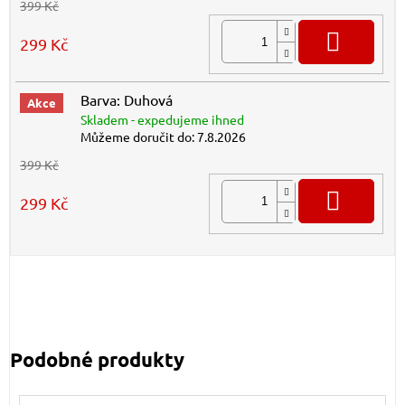
399 Kč
DO K
299 Kč
Barva: Duhová
Akce
Skladem - expedujeme ihned
Můžeme doručit do:
7.8.2026
399 Kč
DO K
299 Kč