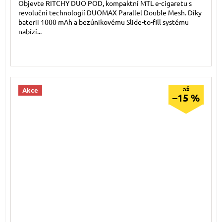
Objevte RITCHY DUO POD, kompaktní MTL e-cigaretu s
revoluční technologií DUOMAX Parallel Double Mesh. Díky
baterii 1000 mAh a bezúnikovému Slide-to-fill systému
nabízí...
až
Akce
–15 %