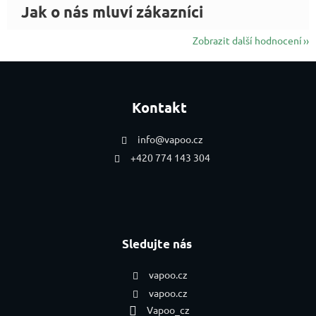
Zobrazit další hodnocení
Zápatí
Kontakt
info
@
vapoo.cz
+420 774 143 304
Sledujte nás
vapoo.cz
vapoo.cz
Vapoo_cz