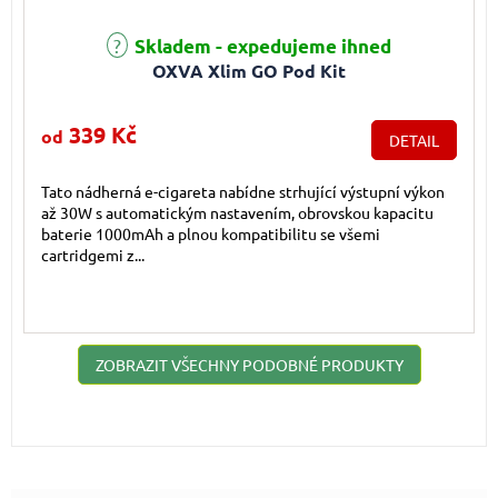
Průměrné hodnocení produktu je 4,9 z 5 hvězdiček.
Skladem - expedujeme ihned
OXVA Xlim GO Pod Kit
339 Kč
od
DETAIL
Tato nádherná e-cigareta nabídne strhující výstupní výkon
až 30W s automatickým nastavením, obrovskou kapacitu
baterie 1000mAh a plnou kompatibilitu se všemi
cartridgemi z...
ZOBRAZIT VŠECHNY PODOBNÉ PRODUKTY