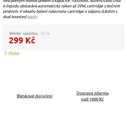
vestavěným monočlánkem o kapacitě 1000mAh. Autentickou chuť
e-liquidu obstarává automatický výkon až 20W, cartridge s bočním
plněním. V obsahu balení naleznete cartridge o odporu 0,8ohm s
dual boosted
mesh
.
399 Kč
–25 %
299 Kč
Měrná cena:
Hlídat
Doprava zdarma
Bleskové doručení
nad 1000 Kč