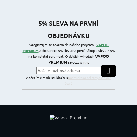
5% SLEVA NA PRVNÍ
OBJEDNÁVKU
Zaregistrujte se zdarma do našeho programu
VAPOO
PREMIUM
a dostanete 5% slevu na první nákup a slevu 2-5%
VAPOO
na kompletní sortiment. O dalších výhodách
PREMIUM
se dozvíš
zde
.
PŘIHLÁSIT SE
Vložením e-mailu souhlasíte s
podmínkami ochrany osobních
údajů