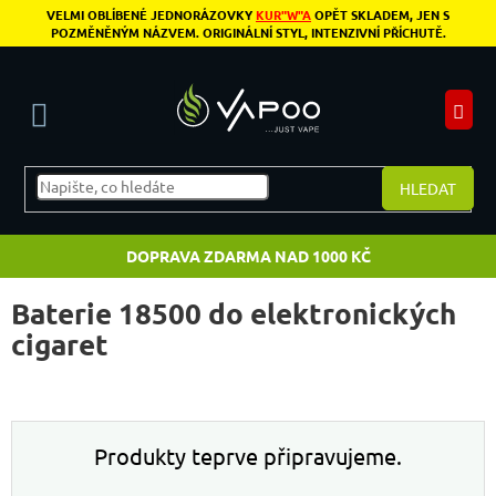
Přejít na obsah
VELMI OBLÍBENÉ JEDNORÁZOVKY
KUR"W"A
OPĚT SKLADEM, JEN S
POZMĚNĚNÝM NÁZVEM. ORIGINÁLNÍ STYL, INTENZIVNÍ PŘÍCHUTĚ.
N
HLEDAT
DOPRAVA ZDARMA NAD 1000 KČ
Baterie 18500 do elektronických
cigaret
Produkty teprve připravujeme.