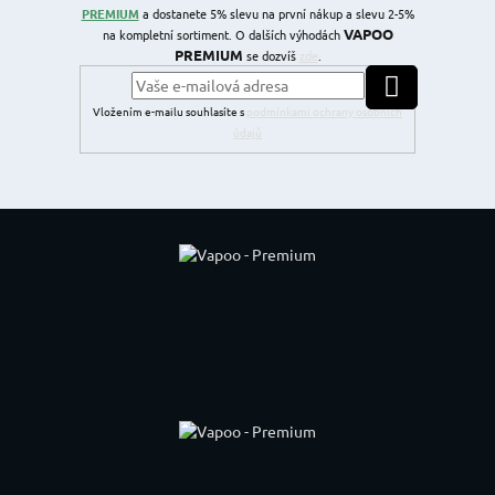
PREMIUM
a dostanete 5% slevu na první nákup a slevu 2-5%
VAPOO
na kompletní sortiment. O dalších výhodách
PREMIUM
se dozvíš
zde
.
PŘIHLÁSIT SE
Vložením e-mailu souhlasíte s
podmínkami ochrany osobních
údajů