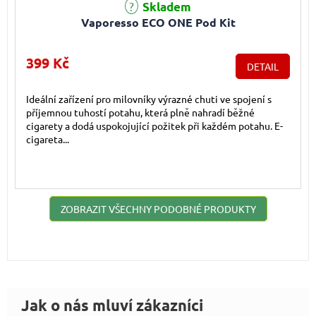
Průměrné hodnocení produktu je 4,3 z 5 hvězdiček.
Skladem
Vaporesso ECO ONE Pod Kit
399 Kč
DETAIL
Ideální zařízení pro milovníky výrazné chuti ve spojení s
příjemnou tuhostí potahu, která plně nahradí běžné
cigarety a dodá uspokojující požitek při každém potahu. E-
cigareta...
ZOBRAZIT VŠECHNY PODOBNÉ PRODUKTY