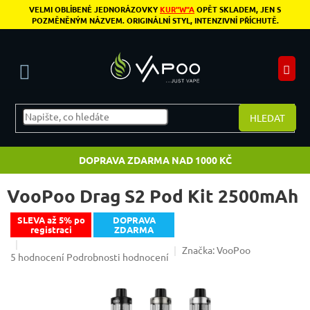
Přejít na obsah
VELMI OBLÍBENÉ JEDNORÁZOVKY
KUR"W"A
OPĚT SKLADEM, JEN S
POZMĚNĚNÝM NÁZVEM. ORIGINÁLNÍ STYL, INTENZIVNÍ PŘÍCHUTĚ.
N
HLEDAT
DOPRAVA ZDARMA NAD 1000 KČ
VooPoo Drag S2 Pod Kit 2500mAh
SLEVA až 5% po
DOPRAVA
registraci
ZDARMA
Značka:
VooPoo
Průměrné hodnocení produktu je 5,0 z 5 hvězdiček.
5 hodnocení
Podrobnosti hodnocení