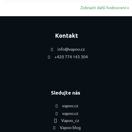
Zobrazit další hodnocení
Zápatí
Kontakt
info
@
vapoo.cz
+420 774 143 304
Sledujte nás
vapoo.cz
vapoo.cz
Vapoo_cz
Vapoo blog