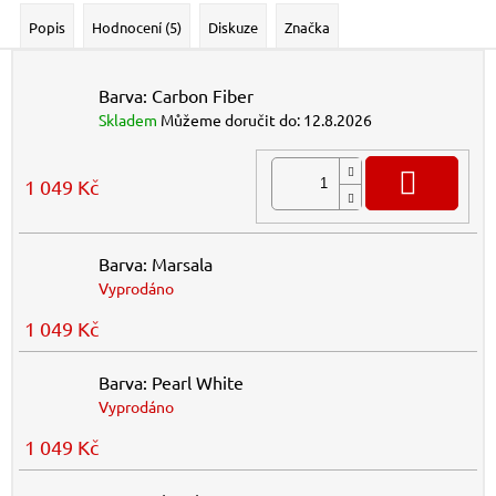
Popis
Hodnocení (5)
Diskuze
Značka
Barva: Carbon Fiber
Skladem
Můžeme doručit do:
12.8.2026
DO K
1 049 Kč
Barva: Marsala
Vyprodáno
1 049 Kč
Barva: Pearl White
Vyprodáno
1 049 Kč