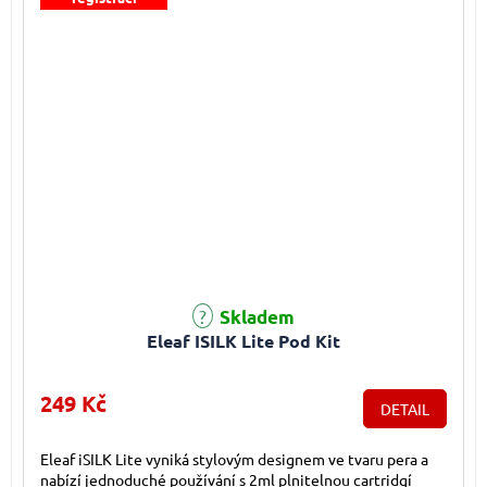
Průměrné hodnocení produktu je 3,0 z 5 hvězdiček.
Skladem
Eleaf ISILK Lite Pod Kit
249 Kč
DETAIL
Eleaf iSILK Lite vyniká stylovým designem ve tvaru pera a
nabízí jednoduché používání s 2ml plnitelnou cartridgí