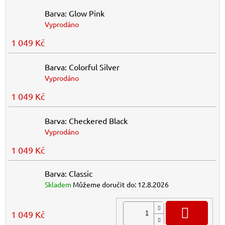
Barva: Glow Pink
Vyprodáno
1 049 Kč
Barva: Colorful Silver
Vyprodáno
1 049 Kč
Barva: Checkered Black
Vyprodáno
1 049 Kč
Barva: Classic
Skladem
Můžeme doručit do:
12.8.2026
DO K
1 049 Kč