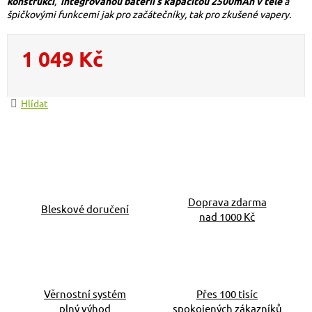
konstrukcí
,
integrovanou baterií s kapacitou 2500mAh v těle
a
špičkovými funkcemi jak pro začátečníky, tak pro zkušené vapery.
1 049 Kč
Měrná cena:
Hlídat
Doprava zdarma
Bleskové doručení
nad 1000 Kč
Věrnostní systém
Přes 100 tisíc
plný výhod
spokojených zákazníků