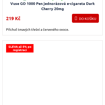
Vuse GO 1000 Pen jednorázová e-cigareta Dark
Cherry 20mg
219 Kč
DO KOŠÍKU
Příchuť tmavých třešní a červeného ovoce.
SLEVA až 5% po
registraci