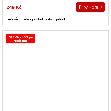
249 Kč
DO KOŠÍKU
Ledově chladivá příchuť zralých jahod.
SLEVA až 5% po
registraci