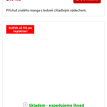
Příchuť zralého manga s ledově chladivým nádechem.
SLEVA až 5% po
registraci
Průměrné hodnocení produktu je 3,0 z 5 hvězdiček.
Skladem - expedujeme ihned