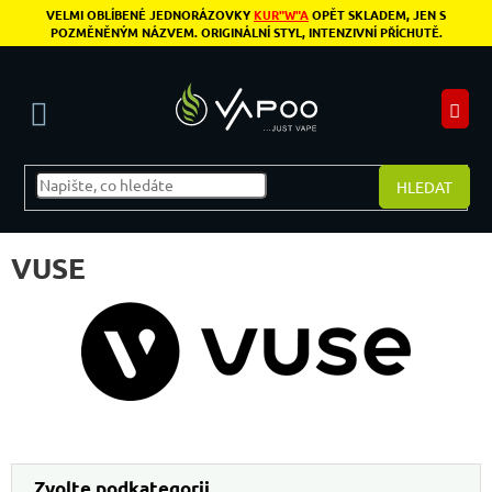
Přejít na obsah
VELMI OBLÍBENÉ JEDNORÁZOVKY
KUR"W"A
OPĚT SKLADEM, JEN S
POZMĚNĚNÝM NÁZVEM. ORIGINÁLNÍ STYL, INTENZIVNÍ PŘÍCHUTĚ.
N
HLEDAT
VUSE