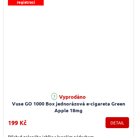
registraci
Vyprodáno
Vuse GO 1000 Box jednorázová e-cigareta Green
Apple 18mg
199 Kč
DETAIL
Příchuť zeleného jablka s kyselým nádechem.