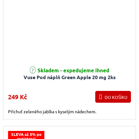
Průměrné hodnocení produktu je 5,0 z 5 hvězdiček.
Skladem - expedujeme ihned
Vuse Pod náplň Green Apple 20 mg 2ks
249 Kč
DO KOŠÍKU
Příchuť zeleného jablka s kyselým nádechem.
SLEVA až 5% po
registraci