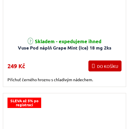
Průměrné hodnocení produktu je 5,0 z 5 hvězdiček.
Skladem - expedujeme ihned
Vuse Pod náplň Grape Mint (Ice) 18 mg 2ks
249 Kč
DO KOŠÍKU
Příchuť černého hroznu s chladivým nádechem.
SLEVA až 5% po
registraci