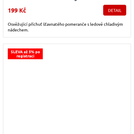
199 Kč
DETAIL
Osvěžující příchuť šťavnatého pomeranče s ledově chladivým
nádechem.
SLEVA až 5% po
registraci