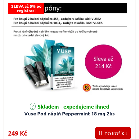
SLEVA až 5% po
registraci
Průměrné hodnocení produktu je 5,0 z 5 hvězdiček.
Skladem - expedujeme ihned
Vuse Pod náplň Peppermint 18 mg 2ks
249 Kč
DO KOŠÍKU