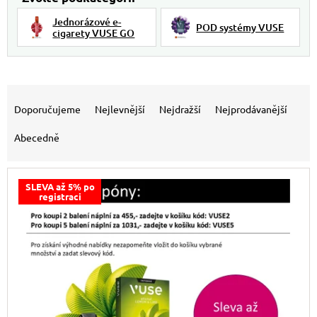
Jednorázové e-
POD systémy VUSE
cigarety VUSE GO
Řazení produktů
Doporučujeme
Nejlevnější
Nejdražší
Nejprodávanější
Abecedně
Výpis produktů
SLEVA až 5% po
registraci