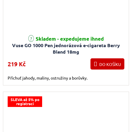
Průměrné hodnocení produktu je 2,0 z 5 hvězdiček.
Skladem - expedujeme ihned
Vuse GO 1000 Pen jednorázová e-cigareta Berry
Blend 18mg
219 Kč
DO KOŠÍKU
Příchuť jahody, maliny, ostružiny a borůvky.
SLEVA až 5% po
registraci