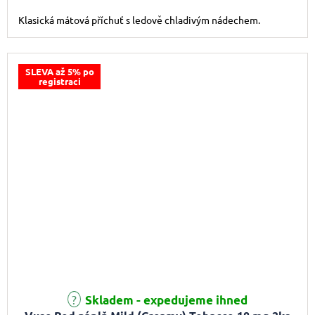
Klasická mátová příchuť s ledově chladivým nádechem.
SLEVA až 5% po
registraci
Průměrné hodnocení produktu je 5,0 z 5 hvězdiček.
Skladem - expedujeme ihned