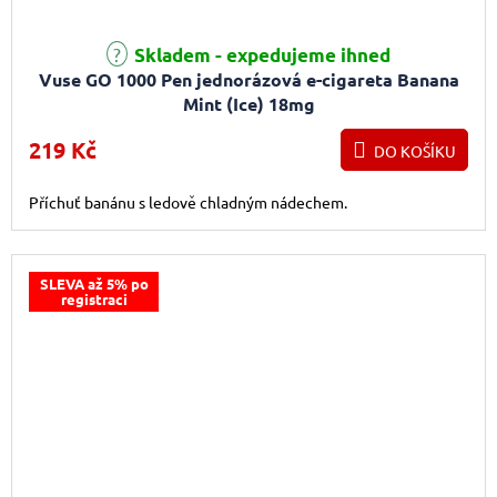
Průměrné hodnocení produktu je 4,5 z 5 hvězdiček.
Skladem - expedujeme ihned
Vuse GO 1000 Pen jednorázová e-cigareta Banana
Mint (Ice) 18mg
219 Kč
DO KOŠÍKU
Příchuť banánu s ledově chladným nádechem.
SLEVA až 5% po
registraci