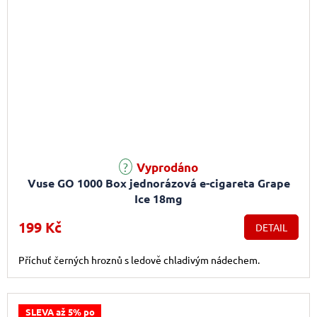
Vyprodáno
Vuse GO 1000 Box jednorázová e-cigareta Grape
Ice 18mg
199 Kč
DETAIL
Příchuť černých hroznů s ledově chladivým nádechem.
SLEVA až 5% po