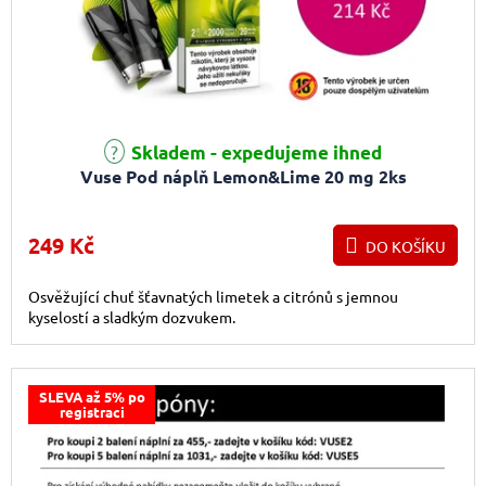
Skladem - expedujeme ihned
Vuse Pod náplň Lemon&Lime 20 mg 2ks
249 Kč
DO KOŠÍKU
Osvěžující chuť šťavnatých limetek a citrónů s jemnou
kyselostí a sladkým dozvukem.
SLEVA až 5% po
registraci