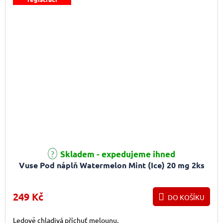
Průměrné hodnocení produktu je 5,0 z 5 hvězdiček.
Skladem - expedujeme ihned
Vuse Pod náplň Watermelon Mint (Ice) 20 mg 2ks
249 Kč
DO KOŠÍKU
Ledově chladivá příchuť melounu.