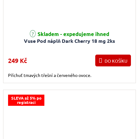
Průměrné hodnocení produktu je 5,0 z 5 hvězdiček.
Skladem - expedujeme ihned
Vuse Pod náplň Dark Cherry 18 mg 2ks
249 Kč
DO KOŠÍKU
Příchuť tmavých třešní a červeného ovoce.
SLEVA až 5% po
registraci