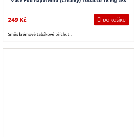
Vuse Pod náplň Mild (Creamy) Tobacco 18 mg 2ks
249 Kč
DO KOŠÍKU
Směs krémové tabákové příchuti.