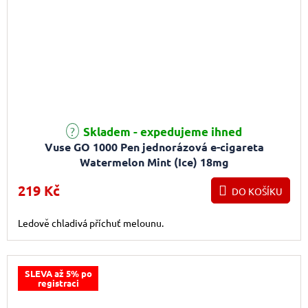
Průměrné hodnocení produktu je 4,0 z 5 hvězdiček.
Skladem - expedujeme ihned
Vuse GO 1000 Pen jednorázová e-cigareta
Watermelon Mint (Ice) 18mg
219 Kč
DO KOŠÍKU
Ledově chladivá příchuť melounu.
SLEVA až 5% po
registraci