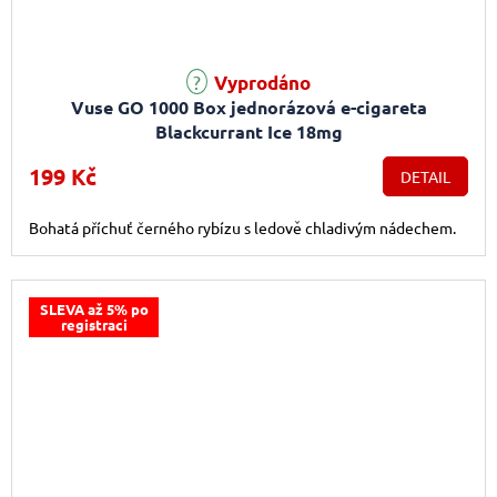
Průměrné hodnocení produktu je 5,0 z 5 hvězdiček.
Vyprodáno
Vuse GO 1000 Box jednorázová e-cigareta
Blackcurrant Ice 18mg
199 Kč
DETAIL
Bohatá příchuť černého rybízu s ledově chladivým nádechem.
SLEVA až 5% po
registraci