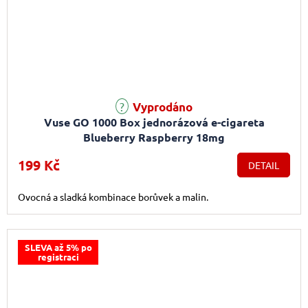
Vyprodáno
Vuse GO 1000 Box jednorázová e-cigareta
Blueberry Raspberry 18mg
199 Kč
DETAIL
Ovocná a sladká kombinace borůvek a malin.
SLEVA až 5% po
registraci