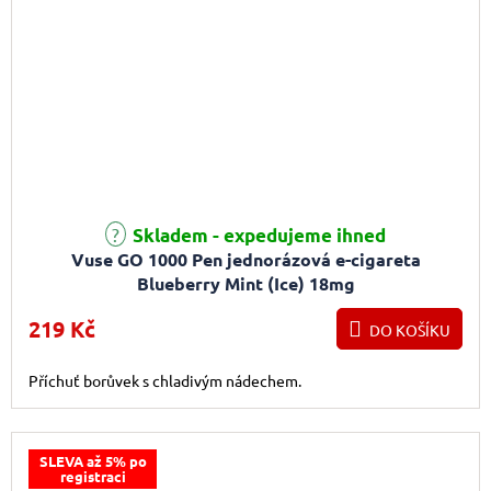
Průměrné hodnocení produktu je 3,7 z 5 hvězdiček.
Skladem - expedujeme ihned
Vuse GO 1000 Pen jednorázová e-cigareta
Blueberry Mint (Ice) 18mg
219 Kč
DO KOŠÍKU
Příchuť borůvek s chladivým nádechem.
SLEVA až 5% po
registraci