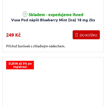
Průměrné hodnocení produktu je 5,0 z 5 hvězdiček.
Skladem - expedujeme ihned
Vuse Pod náplň Blueberry Mint (Ice) 18 mg 2ks
249 Kč
DO KOŠÍKU
Příchuť borůvek s chladivým nádechem.
SLEVA až 5% po
registraci