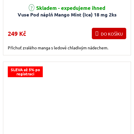
Průměrné hodnocení produktu je 1,0 z 5 hvězdiček.
Skladem - expedujeme ihned
Vuse Pod náplň Mango Mint (Ice) 18 mg 2ks
249 Kč
DO KOŠÍKU
Příchuť zralého manga s ledově chladivým nádechem.
SLEVA až 5% po
registraci